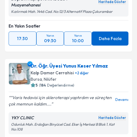
Haritada Göster
Muayenehanesi
Kızılırmak Mah. 1446 Cad. No:12/3 Alternatif Plaza Çukurambar
En Yakın Saatler
Yarın
Yarın
17:30
Daha Fazla
09:30
10:00
Dr. Öğr. Üyesi Yunus Keser Yılmaz
Kalp Damar Cerrahisi
+
2
diğer
Bursa
,
Nilüfer
5
(
184
Değerlendirme)
“Varis tedavisi için skleroterapi yaptırdım ve süreçten
Devamı
çok memnun kaldım....
YKY CLINIC
Haritada Göster
Odunluk Mah. Erdoğan Binyücel Cad. Eker İş Merkezi B Blok 1. Kat
No:108