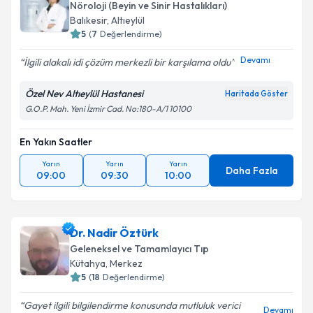
Nöroloji (Beyin ve Sinir Hastalıkları)
Balıkesir
,
Altıeylül
5
(
7
Değerlendirme)
Devamı
İlgili alakalı idi çözüm merkezli bir karşılama oldu
Özel Nev Altıeylül Hastanesi
Haritada Göster
G.O.P. Mah. Yeni İzmir Cad. No:180-A/1 10100
En Yakın Saatler
Yarın
Yarın
Yarın
Daha Fazla
09:00
09:30
10:00
Dr. Nadir Öztürk
Geleneksel ve Tamamlayıcı Tıp
Kütahya
,
Merkez
5
(
18
Değerlendirme)
Gayet ilgili bilgilendirme konusunda mutluluk verici
Devamı