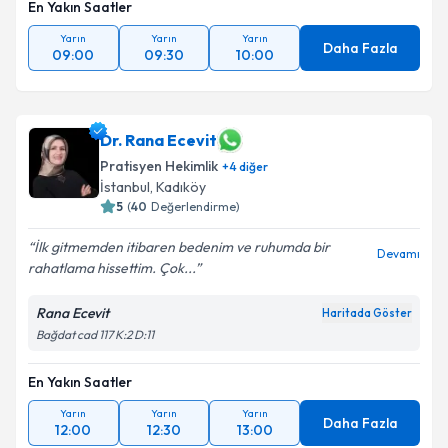
En Yakın Saatler
Yarın
Yarın
Yarın
Daha Fazla
09:00
09:30
10:00
Dr. Rana Ecevit
Pratisyen Hekimlik
+
4
diğer
İstanbul
,
Kadıköy
5
(
40
Değerlendirme)
İlk gitmemden itibaren bedenim ve ruhumda bir
Devamı
rahatlama hissettim. Çok...
Rana Ecevit
Haritada Göster
Bağdat cad 117 K:2 D:11
En Yakın Saatler
Yarın
Yarın
Yarın
Daha Fazla
12:00
12:30
13:00