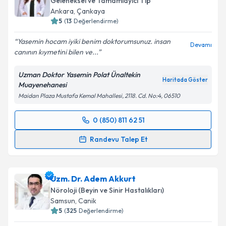
Geleneksel ve Tamamlayıcı Tıp
Ankara
,
Çankaya
5
(
13
Değerlendirme)
Yasemin hocam iyiki benim doktorumsunuz. insan
Devamı
canının kıymetini bilen ve...
Uzman Doktor Yasemin Polat Ünaltekin
Haritada Göster
Muayenehanesi
Maidan Plaza Mustafa Kemal Mahallesi, 2118. Cd. No:4, 06510
0 (850) 811 62 51
Randevu Takvimi Talebi
Randevu Talep Et
Uzm. Dr. Yasemin Polat Ünaltekin
için randevu
takvimi talebi oluşturun. Size bu uzmandan randevu
Uzm. Dr. Adem Akkurt
almanız için bir takvim hazırlandığında e-posta ile
bilgilendireceğiz.
Nöroloji (Beyin ve Sinir Hastalıkları)
Samsun
,
Canik
E-posta Adresiniz
5
(
325
Değerlendirme)