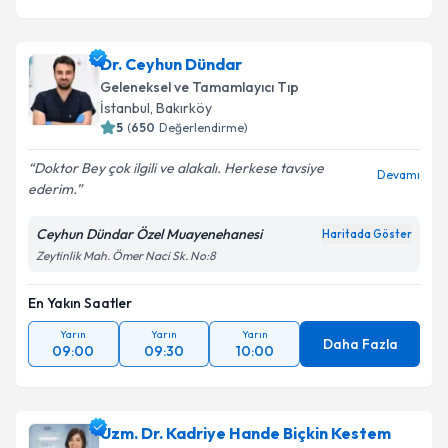
Dr. Ceyhun Dündar
Geleneksel ve Tamamlayıcı Tıp
İstanbul
,
Bakırköy
5
(
650
Değerlendirme)
Doktor Bey çok ilgili ve alakalı. Herkese tavsiye
Devamı
ederim.
Ceyhun Dündar Özel Muayenehanesi
Haritada Göster
Zeytinlik Mah. Ömer Naci Sk. No:8
En Yakın Saatler
Yarın
Yarın
Yarın
Daha Fazla
09:00
09:30
10:00
Uzm. Dr. Kadriye Hande Biçkin Kestem