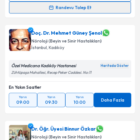
Randevu Takvimi Talebi
Randevu Talep Et
Prof. Dr. Hulusi Keçeci
için randevu takvimi talebi
oluşturun. Size bu uzmandan randevu almanız için bir
takvim hazırlandığında e-posta ile bilgilendireceğiz.
Doç. Dr. Mehmet Güney Şenol
Nöroloji (Beyin ve Sinir Hastalıkları)
E-posta Adresiniz
İstanbul
,
Kadıköy
Özel Medicana Kadıköy Hastanesi
Haritada Göster
Zühtüpaşa Mahallesi, Recep Peker Caddesi. No:11
Kişisel verilerimin işlenmesine ilişkin
Aydınlatma
Metni
'ni okudum ve kişisel verilerimin belirtilen
En Yakın Saatler
kapsamda işlenmesini kabul ediyorum.
Yarın
Yarın
Yarın
Daha Fazla
09:00
09:30
10:00
Takvim Talebini Gönder
Dr. Öğr. Üyesi Binnur Özkar