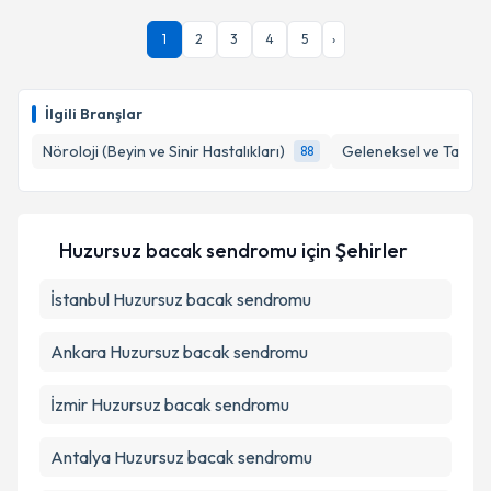
oluşturun. Size bu uzmandan randevu almanız için bir
takvim hazırlandığında e-posta ile bilgilendireceğiz.
1
2
3
4
5
›
E-posta Adresiniz
İlgili Branşlar
Nöroloji (Beyin ve Sinir Hastalıkları)
Geleneksel ve Tamaml
88
Kişisel verilerimin işlenmesine ilişkin
Aydınlatma
Metni
'ni okudum ve kişisel verilerimin belirtilen
kapsamda işlenmesini kabul ediyorum.
Huzursuz bacak sendromu
için Şehirler
Takvim Talebini Gönder
İstanbul
Huzursuz bacak sendromu
Ankara
Huzursuz bacak sendromu
İzmir
Huzursuz bacak sendromu
Antalya
Huzursuz bacak sendromu