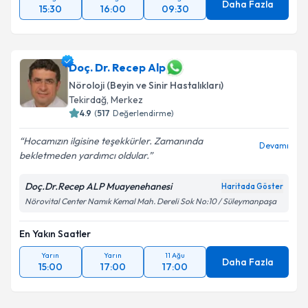
Daha Fazla
15:30
16:00
09:30
Doç. Dr. Recep Alp
Nöroloji (Beyin ve Sinir Hastalıkları)
Tekirdağ
,
Merkez
4.9
(
517
Değerlendirme)
Hocamızın ilgisine teşekkürler. Zamanında
Devamı
bekletmeden yardımcı oldular.
Doç.Dr.Recep ALP Muayenehanesi
Haritada Göster
Nörovital Center Namık Kemal Mah. Dereli Sok No:10 / Süleymanpaşa
En Yakın Saatler
Yarın
Yarın
11 Ağu
Daha Fazla
15:00
17:00
17:00