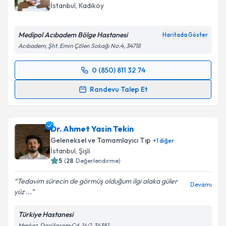
Nöroloji (Beyin ve Sinir Hastalıkları)
İstanbul
,
Kadıköy
Medipol Acıbadem Bölge Hastanesi
Haritada Göster
Acıbadem, Şht. Emin Çölen Sokağı No:4, 34718
0 (850) 811 32 74
Randevu Takvimi Talebi
Randevu Talep Et
Dr. Öğr. Üyesi Binnur Özkar
için randevu takvimi
talebi oluşturun. Size bu uzmandan randevu almanız
Dr. Ahmet Yasin Tekin
için bir takvim hazırlandığında e-posta ile
bilgilendireceğiz.
Geleneksel ve Tamamlayıcı Tıp
+
1
diğer
İstanbul
,
Şişli
E-posta Adresiniz
5
(
28
Değerlendirme)
Tedavim sürecin de görmüş olduğum ilgi alaka güler
Devamı
yüz ...
Kişisel verilerimin işlenmesine ilişkin
Aydınlatma
Türkiye Hastanesi
Metni
'ni okudum ve kişisel verilerimin belirtilen