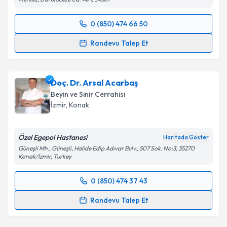
Merkez, Darülaceze Cd. 14/1, 34381
kapsamda işlenmesini kabul ediyorum.
0 (850) 474 66 50
Randevu Takvimi Talebi
Takvim Talebini Gönder
Randevu Talep Et
Dr. Ahmet Yasin Tekin
için randevu takvimi talebi
oluşturun. Size bu uzmandan randevu almanız için bir
Doç. Dr. Arsal Acarbaş
takvim hazırlandığında e-posta ile bilgilendireceğiz.
Beyin ve Sinir Cerrahisi
E-posta Adresiniz
İzmir
,
Konak
Özel Egepol Hastanesi
Haritada Göster
Güneşli Mh., Güneşli, Halide Edip Adıvar Bulv., 507 Sok. No:3, 35270
Kişisel verilerimin işlenmesine ilişkin
Aydınlatma
Konak/İzmir, Turkey
Metni
'ni okudum ve kişisel verilerimin belirtilen
kapsamda işlenmesini kabul ediyorum.
0 (850) 474 37 43
Randevu Takvimi Talebi
Randevu Talep Et
Takvim Talebini Gönder
Doç. Dr. Arsal Acarbaş
için randevu takvimi talebi