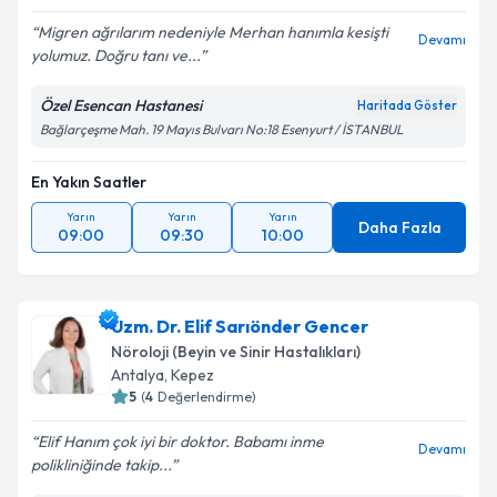
Migren ağrılarım nedeniyle Merhan hanımla kesişti
Devamı
yolumuz. Doğru tanı ve...
Özel Esencan Hastanesi
Haritada Göster
Bağlarçeşme Mah. 19 Mayıs Bulvarı No:18 Esenyurt / İSTANBUL
En Yakın Saatler
Yarın
Yarın
Yarın
Daha Fazla
09:00
09:30
10:00
Uzm. Dr. Elif Sarıönder Gencer
Nöroloji (Beyin ve Sinir Hastalıkları)
Antalya
,
Kepez
5
(
4
Değerlendirme)
Elif Hanım çok iyi bir doktor. Babamı inme
Devamı
polikliniğinde takip...