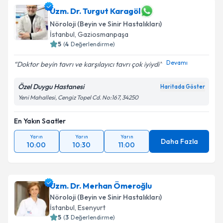
Uzm. Dr. Turgut Karagöl
Nöroloji (Beyin ve Sinir Hastalıkları)
İstanbul
,
Gaziosmanpaşa
5
(
4
Değerlendirme)
Devamı
Doktor beyin tavrı ve karşılayıcı tavrı çok iyiydi
Özel Duygu Hastanesi
Haritada Göster
Yeni Mahallesi, Cengiz Topel Cd. No:167, 34250
En Yakın Saatler
Yarın
Yarın
Yarın
Daha Fazla
10:00
10:30
11:00
Uzm. Dr. Merhan Ömeroğlu
Nöroloji (Beyin ve Sinir Hastalıkları)
İstanbul
,
Esenyurt
5
(
3
Değerlendirme)