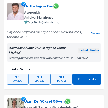
Dr. Erdoğan Taş
Akupunktur
Antalya
,
Muratpaşa
5
(
284
Değerlendirme)
ay önce başlayan menapoz öncesi sıcak basması,
Devamı
terleme ve...
Akutrans Akupunktur ve Hipnoz Tedavi
Haritada Göster
Merkezi
Altındağ mahallesi, 100.Yıl Bulvarı,Polat Apt. No: 14/2 Kat:1 D:2
En Yakın Saatler
Yarın
Yarın
Yarın
Daha Fazla
09:00
09:30
10:00
Uzm. Dr. Yüksel Güven
Nöroloji (Beyin ve Sinir Hastalıkları)