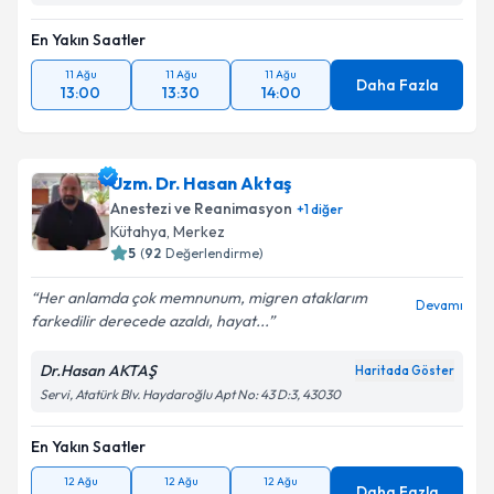
En Yakın Saatler
11 Ağu
11 Ağu
11 Ağu
Daha Fazla
13:00
13:30
14:00
Uzm. Dr. Hasan Aktaş
Anestezi ve Reanimasyon
+
1
diğer
Kütahya
,
Merkez
5
(
92
Değerlendirme)
Her anlamda çok memnunum, migren ataklarım
Devamı
farkedilir derecede azaldı, hayat...
Dr.Hasan AKTAŞ
Haritada Göster
Servi, Atatürk Blv. Haydaroğlu Apt No: 43 D:3, 43030
En Yakın Saatler
12 Ağu
12 Ağu
12 Ağu
Daha Fazla