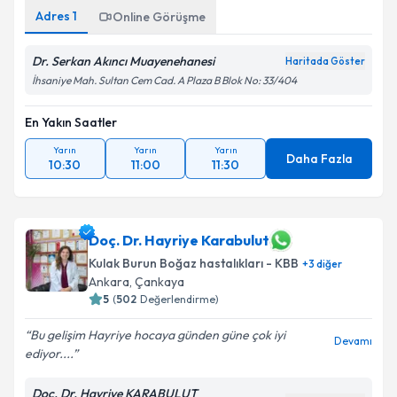
Adres
1
Online Görüşme
Dr. Serkan Akıncı Muayenehanesi
Haritada Göster
İhsaniye Mah. Sultan Cem Cad. A Plaza B Blok No: 33/404
En Yakın Saatler
Yarın
Yarın
Yarın
Daha Fazla
10:30
11:00
11:30
Doç. Dr. Hayriye Karabulut
Kulak Burun Boğaz hastalıkları - KBB
+
3
diğer
Ankara
,
Çankaya
5
(
502
Değerlendirme)
Bu gelişim Hayriye hocaya günden güne çok iyi
Devamı
ediyor....
Doç. Dr. Hayriye KARABULUT