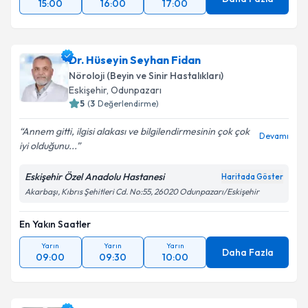
15:00
16:00
17:00
Dr. Hüseyin Seyhan Fidan
Nöroloji (Beyin ve Sinir Hastalıkları)
Eskişehir
,
Odunpazarı
5
(
3
Değerlendirme)
Annem gitti, ilgisi alakası ve bilgilendirmesinin çok çok
Devamı
iyi olduğunu...
Eskişehir Özel Anadolu Hastanesi
Haritada Göster
Akarbaşı, Kıbrıs Şehitleri Cd. No:55, 26020 Odunpazarı/Eskişehir
En Yakın Saatler
Yarın
Yarın
Yarın
Daha Fazla
09:00
09:30
10:00