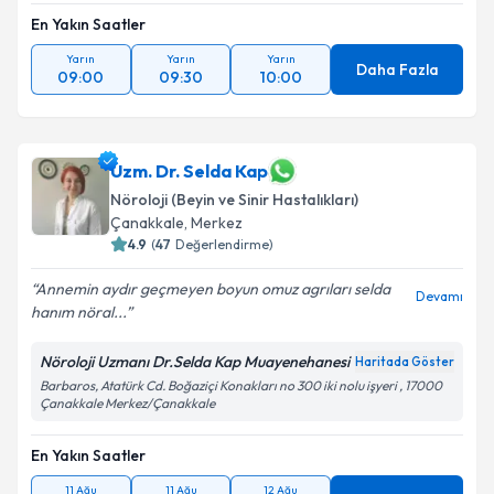
En Yakın Saatler
Yarın
Yarın
Yarın
Daha Fazla
09:00
09:30
10:00
Uzm. Dr. Selda Kap
Nöroloji (Beyin ve Sinir Hastalıkları)
Çanakkale
,
Merkez
4.9
(
47
Değerlendirme)
Annemin aydır geçmeyen boyun omuz agrıları selda
Devamı
hanım nöral...
Nöroloji Uzmanı Dr.Selda Kap Muayenehanesi
Haritada Göster
Barbaros, Atatürk Cd. Boğaziçi Konakları no 300 iki nolu işyeri , 17000
Çanakkale Merkez/Çanakkale
En Yakın Saatler
11 Ağu
11 Ağu
12 Ağu