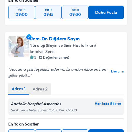
En Yakın Saatler
Yarın
Yarın
Yarın
Daha Fazla
09:00
09:15
09:30
Uzm. Dr. Diğdem Sayın
Nöroloji (Beyin ve Sinir Hastalıkları)
Antalya
,
Serik
5
(
12
Değerlendirme)
Hocama çok teşekkür ederim. İlk andan itibaren hem
Devamı
güler yüzü...
Adres
1
Adres
2
Anatolia Hospital Aspendos
Haritada Göster
Serik, Serik Belek Turizm Yolu 1. Km., 07500
En Yakın Saatler