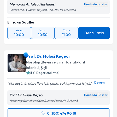
Memorial Antalya Hastanesi
Haritada Göster
Zafer Mah. Yıldırım Beyazıt Cad. No: 91, Dokuma
En Yakın Saatler
Yarın
Yarın
Yarın
Daha Fazla
10:00
10:30
11:00
Prof. Dr. Hulusi Keçeci
Nöroloji (Beyin ve Sinir Hastalıkları)
İstanbul
,
Şişli
5
(
1
Değerlendirme)
Devamı
Kardeşimin nöbetleri için gittik. yaklaşımı çok iyiydi.
Prof.Dr.Hulusi Keçeci
Haritada Göster
Nisantaşı Rumeli caddesi Rumeli Plaza No:22 Kat:3
0 (850) 474 90 18