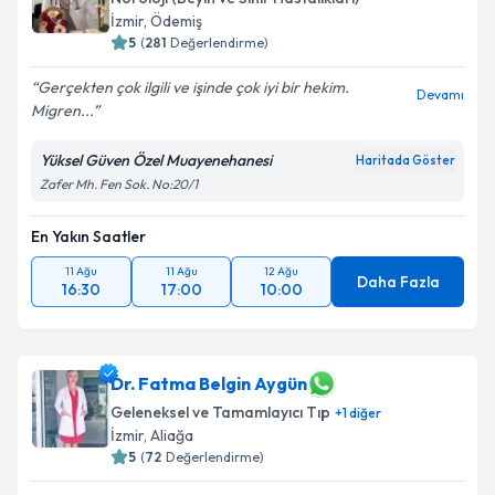
İzmir
,
Ödemiş
5
(
281
Değerlendirme)
Gerçekten çok ilgili ve işinde çok iyi bir hekim.
Devamı
Migren...
Yüksel Güven Özel Muayenehanesi
Haritada Göster
Zafer Mh. Fen Sok. No:20/1
En Yakın Saatler
11 Ağu
11 Ağu
12 Ağu
Daha Fazla
16:30
17:00
10:00
Dr. Fatma Belgin Aygün
Geleneksel ve Tamamlayıcı Tıp
+
1
diğer
İzmir
,
Aliağa
5
(
72
Değerlendirme)