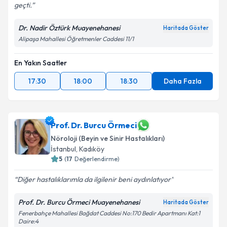
geçti.
Dr. Nadir Öztürk Muayenehanesi
Haritada Göster
Alipaşa Mahallesi Öğretmenler Caddesi 11/1
En Yakın Saatler
17:30
18:00
18:30
Daha Fazla
Prof. Dr. Burcu Örmeci
Nöroloji (Beyin ve Sinir Hastalıkları)
İstanbul
,
Kadıköy
5
(
17
Değerlendirme)
Diğer hastalıklarımla da ilgilenir beni aydınlatıyor
Prof. Dr. Burcu Örmeci Muayenehanesi
Haritada Göster
Fenerbahçe Mahallesi Bağdat Caddesi No:170 Bedir Apartmanı Kat:1
Daire:4