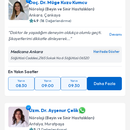
Doç. Dr. Müge Kuzu Kumcu
Nöroloji (Beyin ve Sinir Hastalıkları)
Ankara
,
Çankaya
4.9
(
16
Değerlendirme)
Doktor ile yaşadığım deneyim oldukça olumlu geçti.
Devamı
Şikayetlerimi dikkatle dinleyerek...
Medicana Ankara
Haritada Göster
Söğütözü Caddesi,2165 Sokak No:6 Söğütözü 06520
En Yakın Saatler
Yarın
Yarın
Yarın
Daha Fazla
08:30
09:00
09:30
Uzm. Dr. Ayşenur Çelik
Nöroloji (Beyin ve Sinir Hastalıkları)
Antalya
,
Muratpaşa
5
(
2
Değerlendirme)