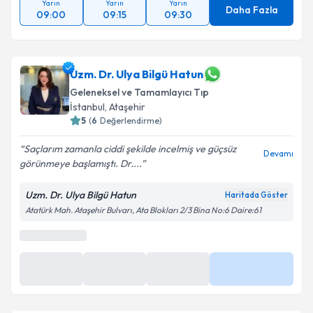
Yarın
Yarın
Yarın
Daha Fazla
09:00
09:15
09:30
Uzm. Dr. Ulya Bilgü Hatun
Geleneksel ve Tamamlayıcı Tıp
İstanbul
,
Ataşehir
5
(
6
Değerlendirme)
Saçlarım zamanla ciddi şekilde incelmiş ve güçsüz
Devamı
görünmeye başlamıştı. Dr....
Uzm. Dr. Ulya Bilgü Hatun
Haritada Göster
Atatürk Mah. Ataşehir Bulvarı, Ata Blokları 2/3 Bina No:6 Daire:61
En Yakın Saatler
11 Ağu
11 Ağu
11 Ağu
Daha Fazla
19:00
19:30
20:00