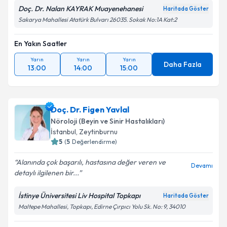
Doç. Dr. Nalan KAYRAK Muayenehanesi
Haritada Göster
Sakarya Mahallesi Atatürk Bulvarı 26035. Sokak No:1A Kat:2
En Yakın Saatler
Yarın
Yarın
Yarın
Daha Fazla
13:00
14:00
15:00
Doç. Dr. Figen Yavlal
Nöroloji (Beyin ve Sinir Hastalıkları)
İstanbul
,
Zeytinburnu
5
(
5
Değerlendirme)
Alanında çok başarılı, hastasına değer veren ve
Devamı
detaylı ilgilenen bir...
İstinye Üniversitesi Liv Hospital Topkapı
Haritada Göster
Maltepe Mahallesi, Topkapı, Edirne Çırpıcı Yolu Sk. No: 9, 34010