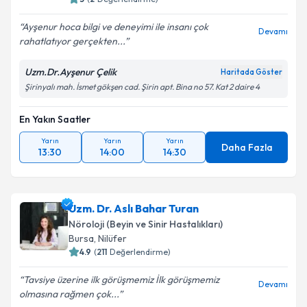
Ayşenur hoca bilgi ve deneyimi ile insanı çok
Devamı
rahatlatıyor gerçekten...
Uzm.Dr.Ayşenur Çelik
Haritada Göster
Şirinyalı mah. İsmet gökşen cad. Şirin apt. Bina no 57. Kat 2 daire 4
En Yakın Saatler
Yarın
Yarın
Yarın
Daha Fazla
13:30
14:00
14:30
Uzm. Dr. Aslı Bahar Turan
Nöroloji (Beyin ve Sinir Hastalıkları)
Bursa
,
Nilüfer
4.9
(
211
Değerlendirme)
Tavsiye üzerine ilk görüşmemiz İlk görüşmemiz
Devamı
olmasına rağmen çok...