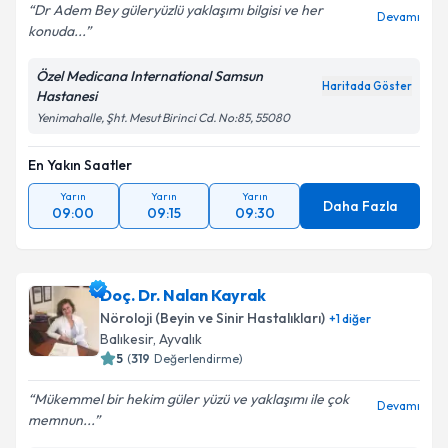
Dr Adem Bey güleryüzlü yaklaşımı bilgisi ve her
Devamı
konuda...
Kişisel verilerimin işlenmesine ilişkin
Aydınlatma
Özel Medicana International Samsun
Metni
'ni okudum ve kişisel verilerimin belirtilen
Haritada Göster
Hastanesi
kapsamda işlenmesini kabul ediyorum.
Yenimahalle, Şht. Mesut Birinci Cd. No:85, 55080
En Yakın Saatler
Takvim Talebini Gönder
Yarın
Yarın
Yarın
Daha Fazla
09:00
09:15
09:30
Doç. Dr. Nalan Kayrak
Nöroloji (Beyin ve Sinir Hastalıkları)
+
1
diğer
Balıkesir
,
Ayvalık
5
(
319
Değerlendirme)
Mükemmel bir hekim güler yüzü ve yaklaşımı ile çok
Devamı
memnun...