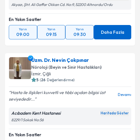
Akyazı, Şht. Ali Gaffar Okkan Cd. No:9, 52200 Altınordu/Ordu
En Yakın Saatler
Yarın
Yarın
Yarın
Daha Fazla
09:00
09:15
09:30
Uzm. Dr. Nevin Çokpınar
Nöroloji (Beyin ve Sinir Hastalıkları)
İzmir
,
Çiğli
5
(
26
Değerlendirme)
Hasta ile ilişkileri kuvvetli ve tıbbi açıdan bilgisi üst
Devamı
seviyededir...
Acıbadem Kent Hastanesi
Haritada Göster
8229/1 Sokak No:56
En Yakın Saatler