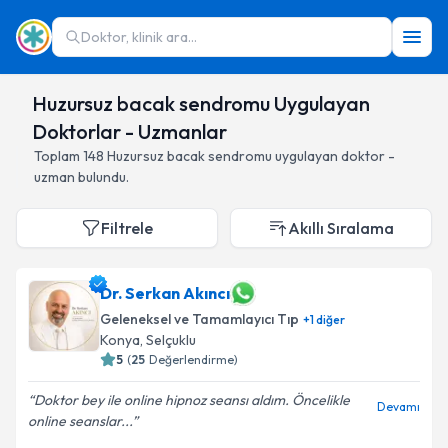
Doktor, klinik ara...
Huzursuz bacak sendromu Uygulayan
Doktorlar - Uzmanlar
Toplam
148
Huzursuz bacak sendromu
uygulayan doktor -
uzman bulundu.
Filtrele
Akıllı Sıralama
Dr. Serkan Akıncı
Geleneksel ve Tamamlayıcı Tıp
+
1
diğer
Konya
,
Selçuklu
5
(
25
Değerlendirme)
Doktor bey ile online hipnoz seansı aldım. Öncelikle
Devamı
online seanslar...