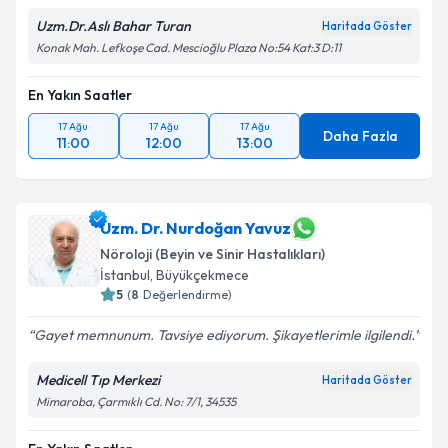
Uzm.Dr.Aslı Bahar Turan
Haritada Göster
Konak Mah. Lefkoşe Cad. Mescioğlu Plaza No:54 Kat:3 D:11
En Yakın Saatler
17 Ağu
17 Ağu
17 Ağu
Daha Fazla
11:00
12:00
13:00
Uzm. Dr. Nurdoğan Yavuz
Nöroloji (Beyin ve Sinir Hastalıkları)
İstanbul
,
Büyükçekmece
5
(
8
Değerlendirme)
Gayet memnunum. Tavsiye ediyorum. Şikayetlerimle ilgilendi.
Medicell Tıp Merkezi
Haritada Göster
Mimaroba, Çarmıklı Cd. No: 7/1, 34535