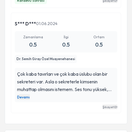
Randevu sonrası
Şikayet Et
S*** D***
01.06.2024
Zamanlama
İlgi
Ortam
0.5
0.5
0.5
Dr. Semih Giray Özel Muayenehanesi
Çok kaba tavırları ve çok kaba üslubu olan bir
sekreteri var. Asla o sekreterle kimsenin
muhattap olmasını istemem. Ses tonu yüksek,
azarlayan bir üslubu var ve her aramada
Devamı
telefonu lafımız bitmeden iyi günler deyip
Şikayet Et
kapatıyor. Gitmeyin lütfen. Böyle insanlar nasıl
davranmaları gerektiğini öğrenene kadar.