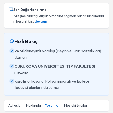
Son Değerlendirme
İyileşme olacağı düşük olmasına rağmen hasar bırakmada
n başarılı bir...
devamı
Hızlı Bakış
24
yıl deneyimli Nöroloji (Beyin ve Sinir Hastalıkları)
Uzmanı
ÇUKUROVA UNIVERSITESI TIP FAKULTESI
mezunu
Karotis ultrasonu, Polisomnografi ve Epilepsi
tedavisi alanlarında uzman
Adresler
Hakkında
Yorumlar
Mesleki Bilgiler