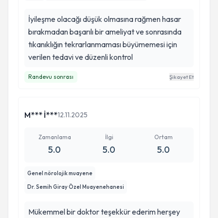
İyileşme olacağı düşük olmasına rağmen hasar
bırakmadan başarılı bir ameliyat ve sonrasında
tıkanıklığın tekrarlanmaması büyümemesi için
verilen tedavi ve düzenli kontrol
Randevu sonrası
Şikayet Et
M*** İ***
12.11.2025
Zamanlama
İlgi
Ortam
5.0
5.0
5.0
Genel nörolojik muayene
Dr. Semih Giray Özel Muayenehanesi
Mükemmel bir doktor teşekkür ederim herşey