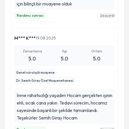
için bilinçli bir muayene olduk
Randevu sonrası
Şikayet Et
M*** K***
19.08.2025
Zamanlama
İlgi
Ortam
5.0
5.0
5.0
Genel nörolojik muayene
Dr. Semih Giray Özel Muayenehanesi
İnme rahatsızlığı yaşadım Hocam gerçekten işinin
ehli, sıcak cana yakın. Tedavi sürecim, hocamız
sayesinde başarılı bir şekilde tamamlandı.
Teşekürler Semih Giray Hocam