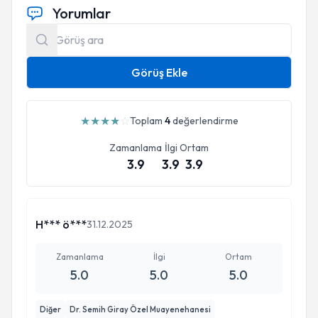
Yorumlar
Görüş Ekle
★
★
★
★
☆
Toplam
4
değerlendirme
Zamanlama
İlgi
Ortam
3.9
3.9
3.9
H*** ö***
31.12.2025
Zamanlama
İlgi
Ortam
5.0
5.0
5.0
Diğer
Dr. Semih Giray Özel Muayenehanesi