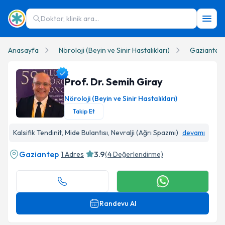
Doktor, klinik ara...
Anasayfa
Nöroloji (Beyin ve Sinir Hastalıkları)
Gaziantep
Prof. Dr. Semih Giray
Nöroloji (Beyin ve Sinir Hastalıkları)
Takip Et
Prof. Dr. Semih Giray Profil Fotoğrafı
Kalsifik Tendinit, Mide Bulantısı, Nevralji (Ağrı Spazmı)
devamı
Gaziantep
3.9
1 Adres
(
4
Değerlendirme)
Randevu Al