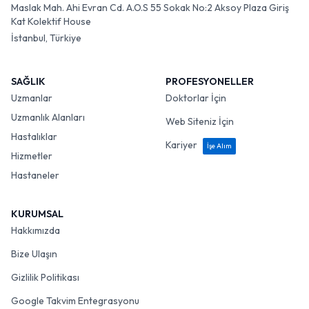
Maslak Mah. Ahi Evran Cd. A.O.S 55 Sokak No:2 Aksoy Plaza Giriş
Kat Kolektif House
İstanbul, Türkiye
SAĞLIK
PROFESYONELLER
Uzmanlar
Doktorlar İçin
Uzmanlık Alanları
Web Siteniz İçin
Hastalıklar
Kariyer
İşe Alım
Hizmetler
Hastaneler
KURUMSAL
Hakkımızda
Bize Ulaşın
Gizlilik Politikası
Google Takvim Entegrasyonu