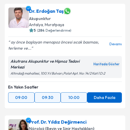
Dr. Erdoğan Taş
Akupunktur
Antalya
,
Muratpaşa
5
(
284
Değerlendirme)
ay önce başlayan menapoz öncesi sıcak basması,
Devamı
terleme ve...
Akutrans Akupunktur ve Hipnoz Tedavi
Haritada Göster
Merkezi
Altındağ mahallesi, 100.Yıl Bulvarı,Polat Apt. No: 14/2 Kat:1 D:2
En Yakın Saatler
09:00
09:30
10:00
Daha Fazla
Prof. Dr. Yıldız Değirmenci
Nöroloji (Beyin ve Sinir Hastalıkları)