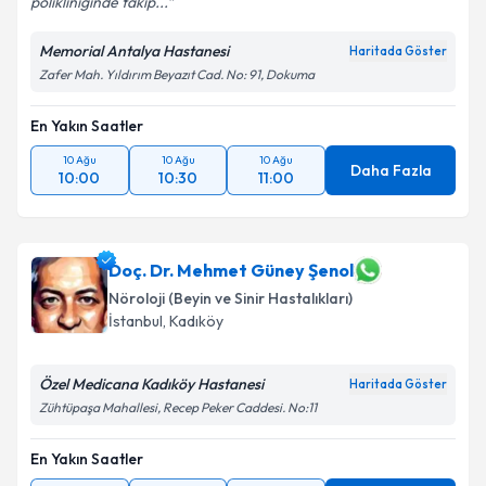
polikliniğinde takip...
Memorial Antalya Hastanesi
Haritada Göster
Zafer Mah. Yıldırım Beyazıt Cad. No: 91, Dokuma
En Yakın Saatler
10 Ağu
10 Ağu
10 Ağu
Daha Fazla
10:00
10:30
11:00
Doç. Dr. Mehmet Güney Şenol
Nöroloji (Beyin ve Sinir Hastalıkları)
İstanbul
,
Kadıköy
Özel Medicana Kadıköy Hastanesi
Haritada Göster
Zühtüpaşa Mahallesi, Recep Peker Caddesi. No:11
En Yakın Saatler