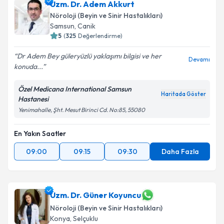
Uzm. Dr. Adem Akkurt
Nöroloji (Beyin ve Sinir Hastalıkları)
Samsun
,
Canik
5
(
325
Değerlendirme)
Dr Adem Bey güleryüzlü yaklaşımı bilgisi ve her
Devamı
konuda...
Özel Medicana International Samsun
Haritada Göster
Hastanesi
Yenimahalle, Şht. Mesut Birinci Cd. No:85, 55080
En Yakın Saatler
09:00
09:15
09:30
Daha Fazla
Uzm. Dr. Güner Koyuncu
Nöroloji (Beyin ve Sinir Hastalıkları)
Konya
,
Selçuklu