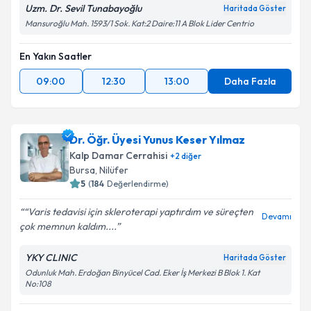
Uzm. Dr. Sevil Tunabayoğlu
Haritada Göster
Mansuroğlu Mah. 1593/1 Sok. Kat:2 Daire:11 A Blok Lider Centrio
En Yakın Saatler
09:00
12:30
13:00
Daha Fazla
Dr. Öğr. Üyesi Yunus Keser Yılmaz
Kalp Damar Cerrahisi
+
2
diğer
Bursa
,
Nilüfer
5
(
184
Değerlendirme)
“Varis tedavisi için skleroterapi yaptırdım ve süreçten
Devamı
çok memnun kaldım....
YKY CLINIC
Haritada Göster
Odunluk Mah. Erdoğan Binyücel Cad. Eker İş Merkezi B Blok 1. Kat
No:108