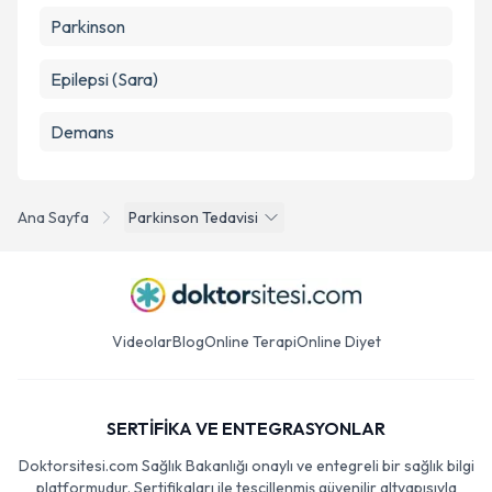
Parkinson
Epilepsi (Sara)
Demans
Ana Sayfa
Parkinson Tedavisi
Videolar
Blog
Online Terapi
Online Diyet
SERTİFİKA VE ENTEGRASYONLAR
Doktorsitesi.com Sağlık Bakanlığı onaylı ve entegreli bir sağlık bilgi
platformudur. Sertifikaları ile tescillenmiş güvenilir altyapısıyla