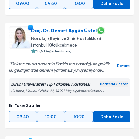
09:00
09:30
10:00
Daha Fazla
Doç. Dr. Demet Aygün Üstel
Nöroloji (Beyin ve Sinir Hastalıkları)
İstanbul
,
Küçükçekmece
5
(
4
Değerlendirme)
Doktorumuza annemin Parkinson hastalığı ile geldik
Devamı
İlk geldiğimizde annem yardımsız yürüyemiyordu...
Biruni Üniversitesi Tıp Fakültesi Hastanesi
Haritada Göster
Gültepe, Halkalı Cd No: 99, 34295 Küçükçekmece/İstanbul
En Yakın Saatler
09:40
10:00
10:20
Daha Fazla