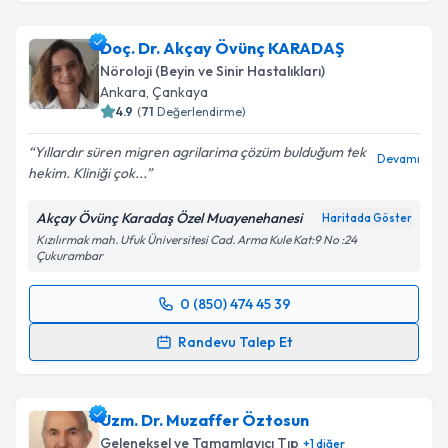
Doç. Dr. Akçay Övünç KARADAŞ
Nöroloji (Beyin ve Sinir Hastalıkları)
Ankara
,
Çankaya
4.9
(
71
Değerlendirme)
Yıllardır süren migren agrilarima çözüm bulduğum tek
Devamı
hekim. Kliniği çok...
Akçay Övünç Karadaş Özel Muayenehanesi
Haritada Göster
Kızılırmak mah. Ufuk Üniversitesi Cad. Arma Kule Kat:9 No :24
Çukurambar
0 (850) 474 45 39
Randevu Takvimi Talebi
Randevu Talep Et
Doç. Dr. Akçay Övünç KARADAŞ
için randevu takvimi
talebi oluşturun. Size bu uzmandan randevu almanız
Uzm. Dr. Muzaffer Öztosun
için bir takvim hazırlandığında e-posta ile
bilgilendireceğiz.
Geleneksel ve Tamamlayıcı Tıp
+
1
diğer