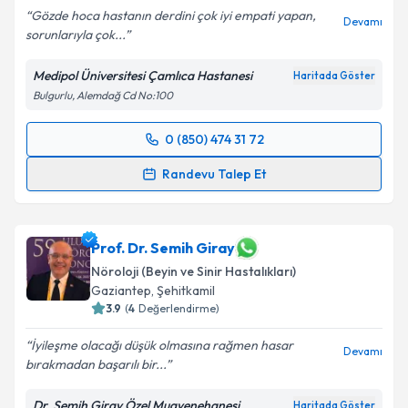
Gözde hoca hastanın derdini çok iyi empati yapan,
Devamı
sorunlarıyla çok...
Medipol Üniversitesi Çamlıca Hastanesi
Haritada Göster
Bulgurlu, Alemdağ Cd No:100
0 (850) 474 31 72
Randevu Takvimi Talebi
Randevu Talep Et
Uzm. Dr. Gözde Nezir
için randevu takvimi talebi
oluşturun. Size bu uzmandan randevu almanız için bir
takvim hazırlandığında e-posta ile bilgilendireceğiz.
Prof. Dr. Semih Giray
Nöroloji (Beyin ve Sinir Hastalıkları)
E-posta Adresiniz
Gaziantep
,
Şehitkamil
3.9
(
4
Değerlendirme)
İyileşme olacağı düşük olmasına rağmen hasar
Devamı
bırakmadan başarılı bir...
Kişisel verilerimin işlenmesine ilişkin
Aydınlatma
Metni
'ni okudum ve kişisel verilerimin belirtilen
Dr. Semih Giray Özel Muayenehanesi
Haritada Göster