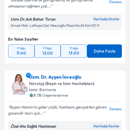
Tavsiye üzerine ilk görüşmemiz İlk görüşmemiz
Devamı
olmasına rağmen çok...
Kişisel verilerimin işlenmesine ilişkin
Aydınlatma
Uzm.Dr.Aslı Bahar Turan
Haritada Göster
Metni
'ni okudum ve kişisel verilerimin belirtilen
Konak Mah. Lefkoşe Cad. Mescioğlu Plaza No:54 Kat:3 D:11
kapsamda işlenmesini kabul ediyorum.
En Yakın Saatler
Takvim Talebini Gönder
17 Ağu
17 Ağu
17 Ağu
Daha Fazla
11:00
12:00
13:00
Uzm. Dr. Ayşen İnceoğlu
Nöroloji (Beyin ve Sinir Hastalıkları)
İzmir
,
Bornova
5
(
15
Değerlendirme)
Ayşen Hanım’ın güler yüzlü, hastasını gerçekten gören
Devamı
güvenilir tavrı için...
Özel Ata Sağlık Hastanesi
Haritada Göster