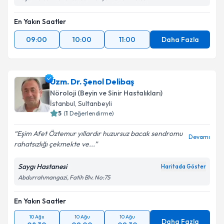
En Yakın Saatler
09:00
10:00
11:00
Daha Fazla
Uzm. Dr. Şenol Delibaş
Nöroloji (Beyin ve Sinir Hastalıkları)
İstanbul
,
Sultanbeyli
5
(
1
Değerlendirme)
Eşim Afet Öztemur yıllardır huzursuz bacak sendromu
Devamı
rahatsızlığı çekmekte ve...
Saygı Hastanesi
Haritada Göster
Abdurrahmangazi, Fatih Blv. No:75
En Yakın Saatler
10 Ağu
10 Ağu
10 Ağu
Daha Fazla