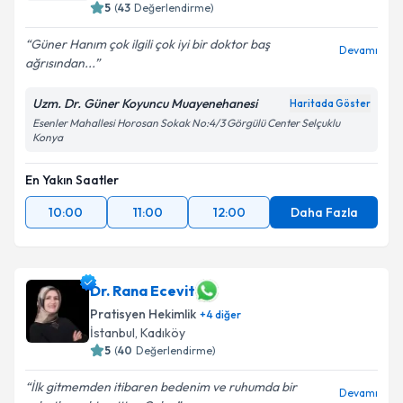
5
(
43
Değerlendirme)
Güner Hanım çok ilgili çok iyi bir doktor baş
Devamı
ağrısından...
Uzm. Dr. Güner Koyuncu Muayenehanesi
Haritada Göster
Esenler Mahallesi Horosan Sokak No:4/3 Görgülü Center Selçuklu
Konya
En Yakın Saatler
10:00
11:00
12:00
Daha Fazla
Dr. Rana Ecevit
Pratisyen Hekimlik
+
4
diğer
İstanbul
,
Kadıköy
5
(
40
Değerlendirme)
İlk gitmemden itibaren bedenim ve ruhumda bir
Devamı