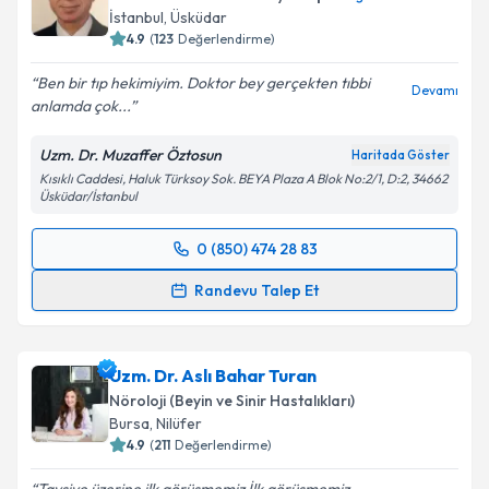
İstanbul
,
Üsküdar
E-posta Adresiniz
4.9
(
123
Değerlendirme)
Ben bir tıp hekimiyim. Doktor bey gerçekten tıbbi
Devamı
anlamda çok...
Kişisel verilerimin işlenmesine ilişkin
Aydınlatma
Uzm. Dr. Muzaffer Öztosun
Haritada Göster
Metni
'ni okudum ve kişisel verilerimin belirtilen
Kısıklı Caddesi, Haluk Türksoy Sok. BEYA Plaza A Blok No:2/1, D:2, 34662
kapsamda işlenmesini kabul ediyorum.
Üsküdar/İstanbul
0 (850) 474 28 83
Takvim Talebini Gönder
Randevu Takvimi Talebi
Randevu Talep Et
Uzm. Dr. Muzaffer Öztosun
için randevu takvimi
talebi oluşturun. Size bu uzmandan randevu almanız
Uzm. Dr. Aslı Bahar Turan
için bir takvim hazırlandığında e-posta ile
bilgilendireceğiz.
Nöroloji (Beyin ve Sinir Hastalıkları)
Bursa
,
Nilüfer
E-posta Adresiniz
4.9
(
211
Değerlendirme)