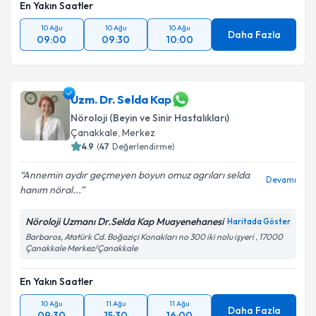
En Yakın Saatler
10 Ağu
10 Ağu
10 Ağu
Daha Fazla
09:00
09:30
10:00
Uzm. Dr. Selda Kap
Nöroloji (Beyin ve Sinir Hastalıkları)
Çanakkale
,
Merkez
4.9
(
47
Değerlendirme)
Annemin aydır geçmeyen boyun omuz agrıları selda
Devamı
hanım nöral...
Nöroloji Uzmanı Dr.Selda Kap Muayenehanesi
Haritada Göster
Barbaros, Atatürk Cd. Boğaziçi Konakları no 300 iki nolu işyeri , 17000
Çanakkale Merkez/Çanakkale
En Yakın Saatler
10 Ağu
11 Ağu
11 Ağu
Daha Fazla
09:30
15:30
16:00