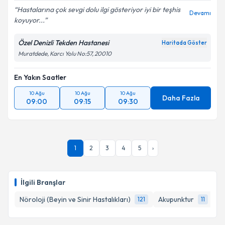
Hastalarına çok sevgi dolu ilgi gösteriyor iyi bir teşhis
Devamı
koyuyor...
Özel Denizli Tekden Hastanesi
Haritada Göster
Muratdede, Karcı Yolu No:57, 20010
En Yakın Saatler
10 Ağu
10 Ağu
10 Ağu
Daha Fazla
09:00
09:15
09:30
1
2
3
4
5
›
İlgili Branşlar
Nöroloji (Beyin ve Sinir Hastalıkları)
Akupunktur
Ge
121
11