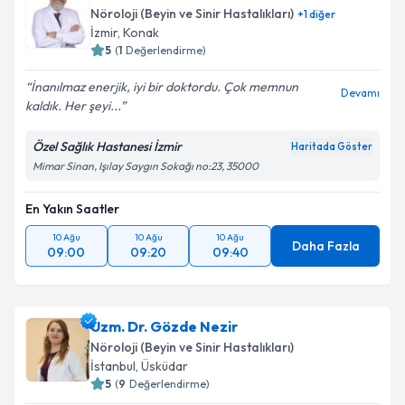
Nöroloji (Beyin ve Sinir Hastalıkları)
+
1
diğer
E-posta Adresiniz
İzmir
,
Konak
5
(
1
Değerlendirme)
İnanılmaz enerjik, iyi bir doktordu. Çok memnun
Devamı
kaldık. Her şeyi...
Kişisel verilerimin işlenmesine ilişkin
Aydınlatma
Metni
'ni okudum ve kişisel verilerimin belirtilen
Özel Sağlık Hastanesi İzmir
Haritada Göster
kapsamda işlenmesini kabul ediyorum.
Mimar Sinan, Işılay Saygın Sokağı no:23, 35000
En Yakın Saatler
Takvim Talebini Gönder
10 Ağu
10 Ağu
10 Ağu
Daha Fazla
09:00
09:20
09:40
Uzm. Dr. Gözde Nezir
Nöroloji (Beyin ve Sinir Hastalıkları)
İstanbul
,
Üsküdar
5
(
9
Değerlendirme)