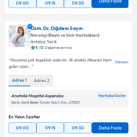
Daha Fazla
09:00
09:15
09:30
Uzm. Dr. Diğdem Sayın
Nöroloji (Beyin ve Sinir Hastalıkları)
Antalya
,
Serik
5
(
12
Değerlendirme)
Hocama çok teşekkür ederim. İlk andan itibaren hem
Devamı
güler yüzü...
Adres
1
Adres
2
Anatolia Hospital Aspendos
Haritada Göster
Serik, Serik Belek Turizm Yolu 1. Km., 07500
En Yakın Saatler
09:00
09:15
09:30
Daha Fazla