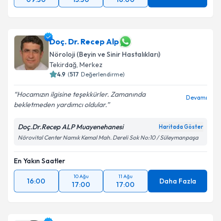
Doç. Dr. Recep Alp
Nöroloji (Beyin ve Sinir Hastalıkları)
Tekirdağ
,
Merkez
4.9
(
517
Değerlendirme)
Hocamızın ilgisine teşekkürler. Zamanında
Devamı
bekletmeden yardımcı oldular.
Doç.Dr.Recep ALP Muayenehanesi
Haritada Göster
Nörovital Center Namık Kemal Mah. Dereli Sok No:10 / Süleymanpaşa
En Yakın Saatler
10 Ağu
11 Ağu
16:00
Daha Fazla
17:00
17:00