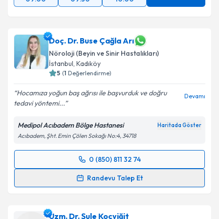
Takvim Talebini Gönder
Doç. Dr. Buse Çağla Arı
Nöroloji (Beyin ve Sinir Hastalıkları)
İstanbul
,
Kadıköy
5
(
1
Değerlendirme)
Hocamıza yoğun baş ağrısı ile başvurduk ve doğru
Devamı
tedavi yöntemi...
Medipol Acıbadem Bölge Hastanesi
Haritada Göster
Acıbadem, Şht. Emin Çölen Sokağı No:4, 34718
0 (850) 811 32 74
Randevu Takvimi Talebi
Randevu Talep Et
Doç. Dr. Buse Çağla Arı
için randevu takvimi talebi
oluşturun. Size bu uzmandan randevu almanız için bir
Uzm. Dr. Şule Koçyiğit
takvim hazırlandığında e-posta ile bilgilendireceğiz.