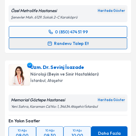
Kişisel verilerimin işlenmesine ilişkin
Aydınlatma
Özel Metrolife Hastanesi
Haritada Göster
Metni
'ni okudum ve kişisel verilerimin belirtilen
Şenevler Mah. 6129. Sokak 2-C Karaköprü
kapsamda işlenmesini kabul ediyorum.
0 (850) 474 51 99
Randevu Takvimi Talebi
Takvim Talebini Gönder
Randevu Talep Et
Uzm. Dr. Serkan Topçu
için randevu takvimi talebi
oluşturun. Size bu uzmandan randevu almanız için bir
Uzm. Dr. Sevinj İsazade
takvim hazırlandığında e-posta ile bilgilendireceğiz.
Nöroloji (Beyin ve Sinir Hastalıkları)
E-posta Adresiniz
İstanbul
,
Ataşehir
Memorial Göztepe Hastanesi
Haritada Göster
Yeni Sahra, Karaman Cd No: 1, 34634 Ataşehir/İstanbul
Kişisel verilerimin işlenmesine ilişkin
Aydınlatma
Metni
'ni okudum ve kişisel verilerimin belirtilen
En Yakın Saatler
kapsamda işlenmesini kabul ediyorum.
10 Ağu
10 Ağu
10 Ağu
Daha Fazla
09:00
09:30
10:00