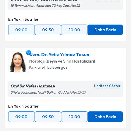
kapsamda işlenmesini kabul ediyorum.
15 Temmuz Mah. Alparslan Türkeş Cad. No: 22
Takvim Talebini Gönder
En Yakın Saatler
09:00
09:30
10:00
Daha Fazla
Uzm. Dr. Yeliz Yılmaz Tosun
Nöroloji (Beyin ve Sinir Hastalıkları)
Kırklareli
,
Lüleburgaz
Özel Bir Nefes Hastanesi
Haritada Göster
Siteler Mahallesi, Nazif Balkan Caddesi No: 35/37
En Yakın Saatler
09:00
09:30
10:00
Daha Fazla