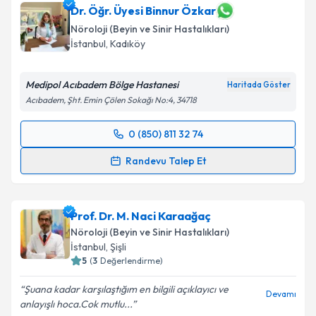
Dr. Öğr. Üyesi Binnur Özkar
Nöroloji (Beyin ve Sinir Hastalıkları)
İstanbul
,
Kadıköy
Medipol Acıbadem Bölge Hastanesi
Haritada Göster
Acıbadem, Şht. Emin Çölen Sokağı No:4, 34718
0 (850) 811 32 74
Randevu Takvimi Talebi
Randevu Talep Et
Dr. Öğr. Üyesi Binnur Özkar
için randevu takvimi
talebi oluşturun. Size bu uzmandan randevu almanız
Prof. Dr. M. Naci Karaağaç
için bir takvim hazırlandığında e-posta ile
bilgilendireceğiz.
Nöroloji (Beyin ve Sinir Hastalıkları)
İstanbul
,
Şişli
E-posta Adresiniz
5
(
3
Değerlendirme)
Şuana kadar karşılaştığım en bilgili açıklayıcı ve
Devamı
anlayışlı hoca.Cok mutlu...