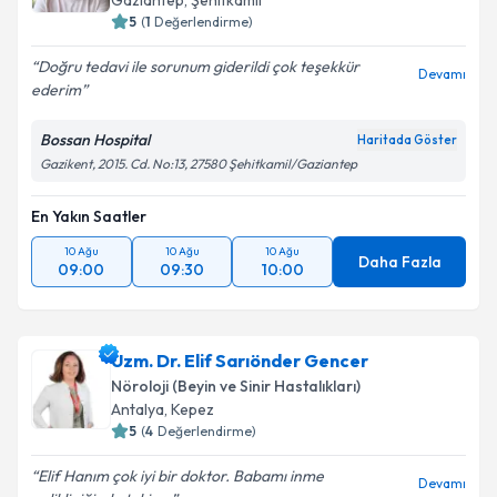
Gaziantep
,
Şehitkamil
5
(
1
Değerlendirme)
Doğru tedavi ile sorunum giderildi çok teşekkür
Devamı
ederim
Bossan Hospital
Haritada Göster
Gazikent, 2015. Cd. No:13, 27580 Şehitkamil/Gaziantep
En Yakın Saatler
10 Ağu
10 Ağu
10 Ağu
Daha Fazla
09:00
09:30
10:00
Uzm. Dr. Elif Sarıönder Gencer
Nöroloji (Beyin ve Sinir Hastalıkları)
Antalya
,
Kepez
5
(
4
Değerlendirme)
Elif Hanım çok iyi bir doktor. Babamı inme
Devamı