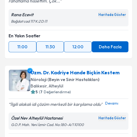
rahatlama hissettim. Çok...
Rana Ecevit
Haritada Göster
Bağdat cad 117 K:2 D:11
En Yakın Saatler
11:00
11:30
12:00
Daha Fazla
Uzm. Dr. Kadriye Hande Biçkin Kestem
Nöroloji (Beyin ve Sinir Hastalıkları)
Balıkesir
,
Altıeylül
5
(
7
Değerlendirme)
Devamı
İlgili alakalı idi çözüm merkezli bir karşılama oldu
Özel Nev Altıeylül Hastanesi
Haritada Göster
G.O.P. Mah. Yeni İzmir Cad. No:180-A/1 10100