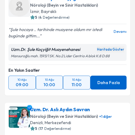
Nöroloji (Beyin ve Sinir Hastalıkları)
E-posta Adresiniz
İzmir
,
Bayraklı
5
(
4
Değerlendirme)
Şule hocaya .. tarihinde muayene oldum mr istedi
Devamı
bugünde gittim...
Kişisel verilerimin işlenmesine ilişkin
Aydınlatma
Metni
'ni okudum ve kişisel verilerimin belirtilen
Uzm.Dr. Şule Koçyiğit Muayenehanesi
Haritada Göster
kapsamda işlenmesini kabul ediyorum.
Mansuroğlu mah. 1593/1 SK. No:2 Lider Centrio A blok K:8 D:88
En Yakın Saatler
Takvim Talebini Gönder
10 Ağu
10 Ağu
10 Ağu
Daha Fazla
09:00
10:00
11:00
Uzm. Dr. Aslı Aydın Savran
Nöroloji (Beyin ve Sinir Hastalıkları)
+
1
diğer
Denizli
,
Merkezefendi
5
(
17
Değerlendirme)