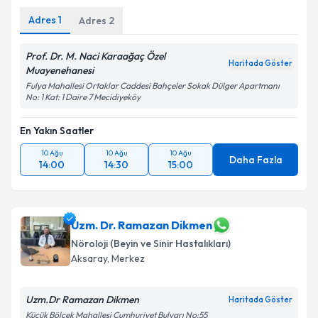
Kişisel verilerimin işlenmesine ilişkin
Aydınlatma
Adres
1
Adres
2
Metni
'ni okudum ve kişisel verilerimin belirtilen
kapsamda işlenmesini kabul ediyorum.
Prof. Dr. M. Naci Karaağaç Özel
Haritada Göster
Muayenehanesi
Takvim Talebini Gönder
Fulya Mahallesi Ortaklar Caddesi Bahçeler Sokak Dülger Apartmanı
No: 1 Kat: 1 Daire 7 Mecidiyeköy
En Yakın Saatler
10 Ağu
10 Ağu
10 Ağu
Daha Fazla
14:00
14:30
15:00
Uzm. Dr. Ramazan Dikmen
Nöroloji (Beyin ve Sinir Hastalıkları)
Aksaray
,
Merkez
Uzm.Dr Ramazan Dikmen
Haritada Göster
Küçük Bölcek Mahallesi Cumhuriyet Bulvarı No:55