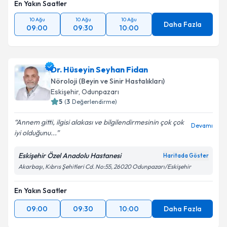
En Yakın Saatler
10 Ağu
10 Ağu
10 Ağu
Daha Fazla
09:00
09:30
10:00
Dr. Hüseyin Seyhan Fidan
Nöroloji (Beyin ve Sinir Hastalıkları)
Eskişehir
,
Odunpazarı
5
(
3
Değerlendirme)
Annem gitti, ilgisi alakası ve bilgilendirmesinin çok çok
Devamı
iyi olduğunu...
Eskişehir Özel Anadolu Hastanesi
Haritada Göster
Akarbaşı, Kıbrıs Şehitleri Cd. No:55, 26020 Odunpazarı/Eskişehir
En Yakın Saatler
09:00
09:30
10:00
Daha Fazla