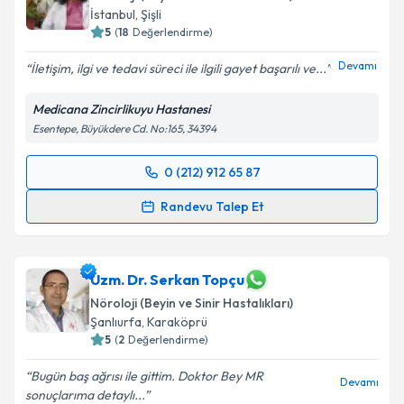
İstanbul
,
Şişli
5
(
18
Değerlendirme)
Devamı
İletişim, ilgi ve tedavi süreci ile ilgili gayet başarılı ve...
Medicana Zincirlikuyu Hastanesi
Esentepe, Büyükdere Cd. No:165, 34394
0 (212) 912 65 87
Randevu Takvimi Talebi
Randevu Talep Et
Prof. Dr. Yıldız Değirmenci
için randevu takvimi
talebi oluşturun. Size bu uzmandan randevu almanız
için bir takvim hazırlandığında e-posta ile
Uzm. Dr. Serkan Topçu
bilgilendireceğiz.
Nöroloji (Beyin ve Sinir Hastalıkları)
Şanlıurfa
,
Karaköprü
E-posta Adresiniz
5
(
2
Değerlendirme)
Bugün baş ağrısı ile gittim. Doktor Bey MR
Devamı
sonuçlarıma detaylı...