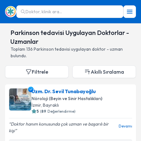
Doktor, klinik ara...
Parkinson tedavisi Uygulayan Doktorlar -
Uzmanlar
Toplam
136
Parkinson tedavisi
uygulayan doktor - uzman
bulundu.
Filtrele
Akıllı Sıralama
Uzm. Dr. Sevil Tunabayoğlu
Nöroloji (Beyin ve Sinir Hastalıkları)
İzmir
,
Bayraklı
5
(
89
Değerlendirme)
Doktor hanım konusunda çok uzman ve başarılı bir
Devamı
kişi