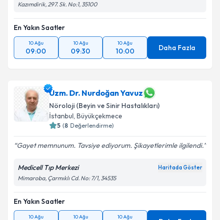
Kazımdirik, 297. Sk. No:1, 35100
En Yakın Saatler
10 Ağu
10 Ağu
10 Ağu
Daha Fazla
09:00
09:30
10:00
Uzm. Dr. Nurdoğan Yavuz
Nöroloji (Beyin ve Sinir Hastalıkları)
İstanbul
,
Büyükçekmece
5
(
8
Değerlendirme)
Gayet memnunum. Tavsiye ediyorum. Şikayetlerimle ilgilendi.
Medicell Tıp Merkezi
Haritada Göster
Mimaroba, Çarmıklı Cd. No: 7/1, 34535
En Yakın Saatler
10 Ağu
10 Ağu
10 Ağu