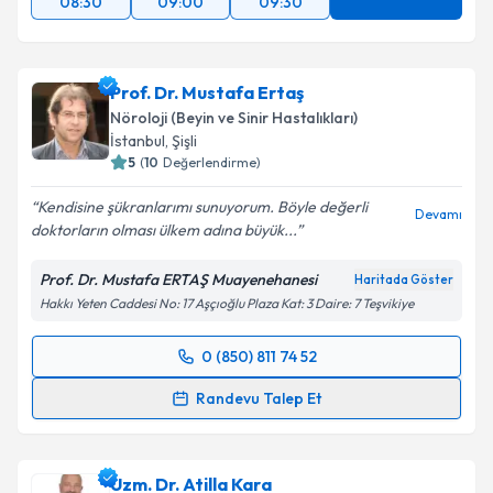
08:30
09:00
09:30
Prof. Dr. Mustafa Ertaş
Nöroloji (Beyin ve Sinir Hastalıkları)
İstanbul
,
Şişli
5
(
10
Değerlendirme)
Kendisine şükranlarımı sunuyorum. Böyle değerli
Devamı
doktorların olması ülkem adına büyük...
Prof. Dr. Mustafa ERTAŞ Muayenehanesi
Haritada Göster
Hakkı Yeten Caddesi No: 17 Aşçıoğlu Plaza Kat: 3 Daire: 7 Teşvikiye
0 (850) 811 74 52
Randevu Takvimi Talebi
Randevu Talep Et
Prof. Dr. Mustafa Ertaş
için randevu takvimi talebi
oluşturun. Size bu uzmandan randevu almanız için bir
Uzm. Dr. Atilla Kara
takvim hazırlandığında e-posta ile bilgilendireceğiz.