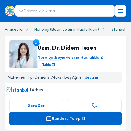
Doktor, klinik ara...
Anasayfa
Nöroloji (Beyin ve Sinir Hastalıkları)
İstanbul
Uzm. Dr. Didem Tezen
Nöroloji (Beyin ve Sinir Hastalıkları)
Takip Et
Uzm. Dr. Didem Tezen Profil Fotoğrafı
Alzheimer Tipi Demans, Ataksi, Baş Ağrısı
devamı
İstanbul
1 Adres
Soru Sor
Randevu Talep Et