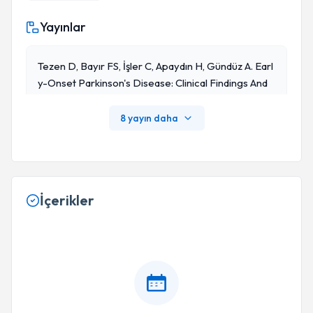
Yayınlar
Tezen D, Bayır FS, İşler C, Apaydın H, Gündüz A. Earl
Y-Onset Parkinson's Disease: Clinical Findings And
Progression. Neurol Sci. 2026 Mar 25;47(4):365. D
Oi: 10.1007/s10072-026-08982-W. PMID: 4187689
8 yayın daha
2.
İçerikler