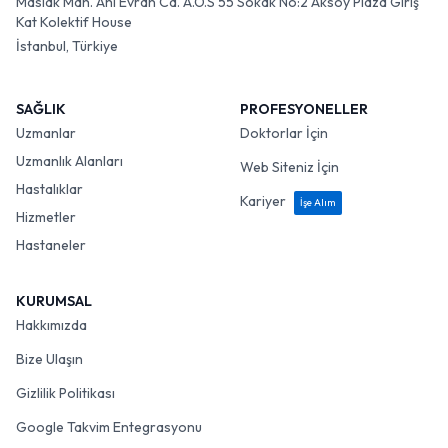
Maslak Mah. Ahi Evran Cd. A.O.S 55 Sokak No:2 Aksoy Plaza Giriş
Kat Kolektif House
İstanbul, Türkiye
SAĞLIK
PROFESYONELLER
Uzmanlar
Doktorlar İçin
Uzmanlık Alanları
Web Siteniz İçin
Hastalıklar
Kariyer
İşe Alım
Hizmetler
Hastaneler
KURUMSAL
Hakkımızda
Bize Ulaşın
Gizlilik Politikası
Google Takvim Entegrasyonu