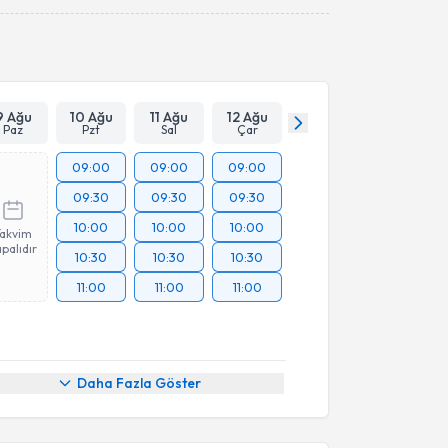
Takvim Talebini Gönder
9 Ağu
10 Ağu
11 Ağu
12 Ağu
Paz
Pzt
Sal
Çar
09:00
09:00
09:00
09:30
09:30
09:30
10:00
10:00
10:00
Takvim
palıdır
10:30
10:30
10:30
11:00
11:00
11:00
Daha Fazla Göster