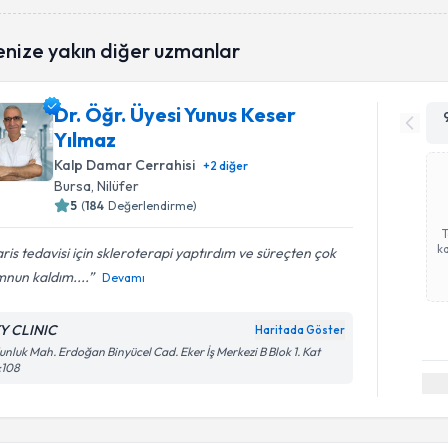
enize yakın diğer uzmanlar
Dr. Öğr. Üyesi Yunus Keser
Yılmaz
Kalp Damar Cerrahisi
+
2
diğer
Bursa
, Nilüfer
5
(
184
Değerlendirme)
ka
ris tedavisi için skleroterapi yaptırdım ve süreçten çok
nun kaldım....
Devamı
Y CLINIC
Haritada Göster
nluk Mah. Erdoğan Binyücel Cad. Eker İş Merkezi B Blok 1. Kat
:108