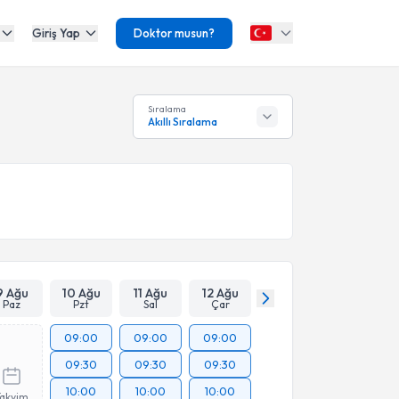
Giriş Yap
Doktor musun?
Sıralama
Akıllı Sıralama
9 Ağu
10 Ağu
11 Ağu
12 Ağu
Paz
Pzt
Sal
Çar
09:00
09:00
09:00
09:30
09:30
09:30
10:00
10:00
10:00
Takvim