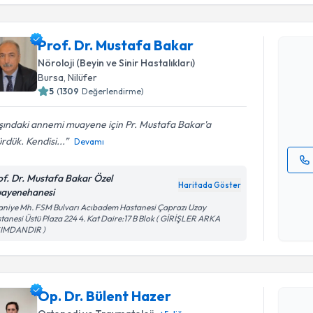
Randevu T
Prof. Dr. Mustafa Bakar
Prof. Dr.
Nöroloji (Beyin ve Sinir Hastalıkları)
Size bu uzm
Bursa
, Nilüfer
hazırlandığ
5
(
1309
Değerlendirme)
E-posta Ad
şındaki annemi muayene için Pr. Mustafa Bakar'a
rdük. Kendisi...
Devamı
of. Dr. Mustafa Bakar Özel
Kişisel
Haritada Göster
ayenehanesi
okudum
aniye Mh. FSM Bulvarı Acıbadem Hastanesi Çaprazı Uzay
işlenm
tanesi Üstü Plaza 224 4. Kat Daire:17 B Blok ( GİRİŞLER ARKA
Randevu T
SIMDANDIR )
Op. Dr. B
bu uzmandan
Op. Dr. Bülent Hazer
posta ile bi