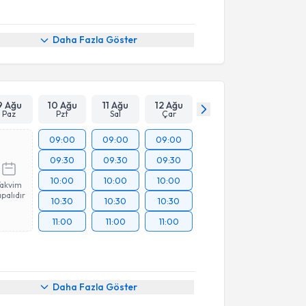
Daha Fazla Göster
9 Ağu
10 Ağu
11 Ağu
12 Ağu
Paz
Pzt
Sal
Çar
09:00
09:00
09:00
09:30
09:30
09:30
10:00
10:00
10:00
Takvim
palıdır
10:30
10:30
10:30
11:00
11:00
11:00
Daha Fazla Göster