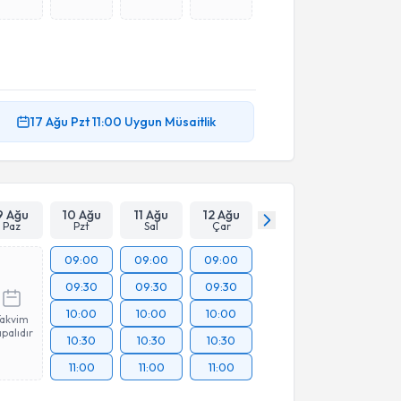
17 Ağu
Pzt
11:00
Uygun Müsaitlik
9 Ağu
10 Ağu
11 Ağu
12 Ağu
Paz
Pzt
Sal
Çar
09:00
09:00
09:00
09:30
09:30
09:30
10:00
10:00
10:00
Takvim
palıdır
10:30
10:30
10:30
11:00
11:00
11:00