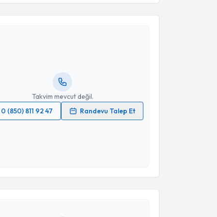
akvimi Talebi
 Mustafa Bakar
için randevu takvimi talebi oluşturun.
andan randevu almanız için bir takvim
ında e-posta ile bilgilendireceğiz.
resiniz
Takvim mevcut değil.
0 (850) 811 92 47
Randevu Talep Et
 verilerimin işlenmesine ilişkin
Aydınlatma Metni
'ni
 ve kişisel verilerimin belirtilen kapsamda
esini kabul ediyorum.
akvimi Talebi
Takvim Talebini Gönder
ülent Hazer
için randevu takvimi talebi oluşturun. Size
 randevu almanız için bir takvim hazırlandığında e-
lgilendireceğiz.