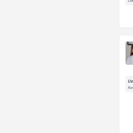
Odu
Uz
Kon