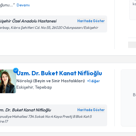
ka
ğunu...
Devamı
kişehir Özel Anadolu Hastanesi
Haritada Göster
rbaşı, Kıbrıs Şehitleri Cd. No:55, 26020 Odunpazarı/Eskişehir
Randevu T
Uzm. Dr. B
oluşturun. 
Uzm. Dr. Buket Kanat Niflioğlu
hazırlandığ
Nöroloji (Beyin ve Sinir Hastalıkları)
+
1
diğer
E-posta Ad
Eskişehir
, Tepebaşı
B
m. Dr. Buket Kanat Niflioğlu
Haritada Göster
Kişisel
nudiye Mahallesi 734 Sokak No:4 Kaya Prestij B Blok Kat:5
re:17
okudum
işlenm