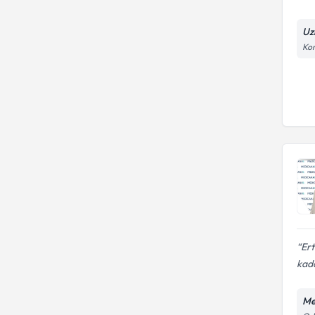
Uz
Kon
Ert
kada
Me