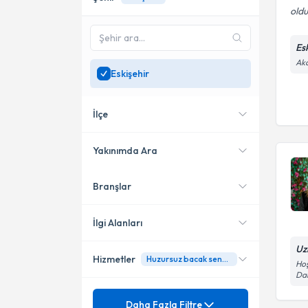
oldu
Es
Aka
Eskişehir
İlçe
Yakınımda Ara
Branşlar
Konumuma yakın uzmanları
Odunpazarı
göster
Tepebaşı
İlgi Alanları
Uz
Hizmetler
Huzursuz bacak sendromu
Nöroloji (Beyin ve Sinir
Hoş
Dai
Hastalıkları)
Akupunktur
Mezuniyet
Akupunktur
Daha Fazla Filtre