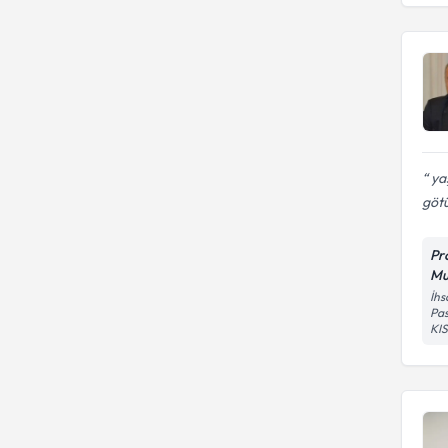
ya
götü
Pr
Mu
İhs
Pas
KI