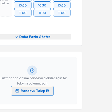
palıdır
10:30
10:30
10:30
11:00
11:00
11:00
akvimi Talebi
Daha Fazla Göster
uket Kanat Niflioğlu
için randevu takvimi talebi
Size bu uzmandan randevu almanız için bir takvim
ında e-posta ile bilgilendireceğiz.
resiniz
u uzmandan online randevu alabileceğin bir
takvimi bulunmuyor.
Randevu Talep Et
 verilerimin işlenmesine ilişkin
Aydınlatma Metni
'ni
 ve kişisel verilerimin belirtilen kapsamda
esini kabul ediyorum.