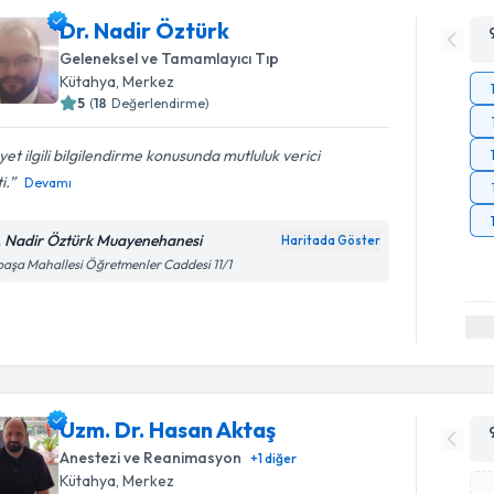
Dr. Nadir Öztürk
Geleneksel ve Tamamlayıcı Tıp
Kütahya
, Merkez
5
(
18
Değerlendirme)
et ilgili bilgilendirme konusunda mutluluk verici
i.
Devamı
. Nadir Öztürk Muayenehanesi
Haritada Göster
paşa Mahallesi Öğretmenler Caddesi 11/1
Uzm. Dr. Hasan Aktaş
Anestezi ve Reanimasyon
+
1
diğer
Kütahya
, Merkez