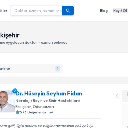
ikler
Blog
Kayıt Ol
kişehir
omu
uygulayan doktor - uzman bulundu
unktur
1
Dr. Hüseyin Seyhan Fidan
Nöroloji (Beyin ve Sinir Hastalıkları)
Eskişehir
, Odunpazarı
5
(
3
Değerlendirme)
em gitti, ilgisi alakası ve bilgilendirmesinin çok çok iyi