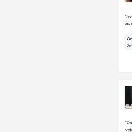
He
dere
Dr
Ser
Tav
rağ