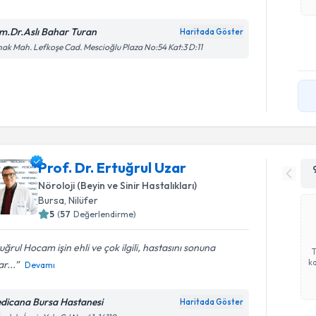
m.Dr.Aslı Bahar Turan
Haritada Göster
ak Mah. Lefkoşe Cad. Mescioğlu Plaza No:54 Kat:3 D:11
Prof. Dr. Ertuğrul Uzar
Nöroloji (Beyin ve Sinir Hastalıkları)
Bursa
, Nilüfer
5
(
57
Değerlendirme)
uğrul Hocam işin ehli ve çok ilgili, hastasını sonuna
ka
r...
Devamı
dicana Bursa Hastanesi
Haritada Göster