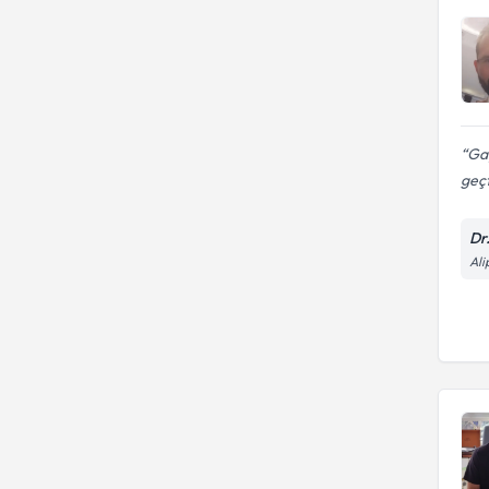
Gay
geçt
Dr
Ali