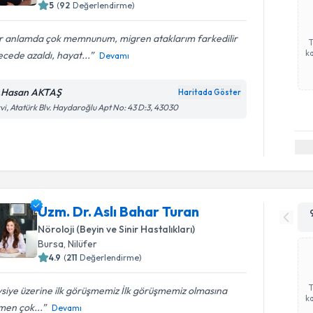
5
(
92
Değerlendirme)
r anlamda çok memnunum, migren ataklarım farkedilir
ka
cede azaldı, hayat...
Devamı
.Hasan AKTAŞ
Haritada Göster
vi, Atatürk Blv. Haydaroğlu Apt No: 43 D:3, 43030
Uzm. Dr. Aslı Bahar Turan
Nöroloji (Beyin ve Sinir Hastalıkları)
Bursa
, Nilüfer
4.9
(
211
Değerlendirme)
siye üzerine ilk görüşmemiz İlk görüşmemiz olmasına
ka
men çok...
Devamı