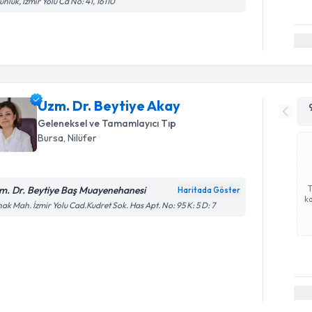
nluk, İzmir Yolu Cd No: 41, 16110
Uzm. Dr. Beytiye Akay
Geleneksel ve Tamamlayıcı Tıp
Bursa
, Nilüfer
m. Dr. Beytiye Baş Muayenehanesi
Haritada Göster
ka
ak Mah. İzmir Yolu Cad.Kudret Sok. Has Apt. No: 95 K: 5 D: 7