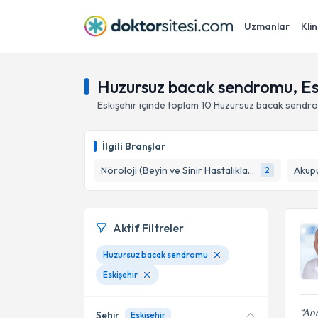
Uzmanlar
Klin
Huzursuz bacak sendromu, Es
Eskişehir
içinde toplam
10
Huzursuz bacak sendr
İlgili Branşlar
Nöroloji (Beyin ve Sinir Hastalıkları)
Akup
2
Aktif Filtreler
Huzursuz bacak sendromu
Eskişehir
Ann
Şehir
Eskişehir