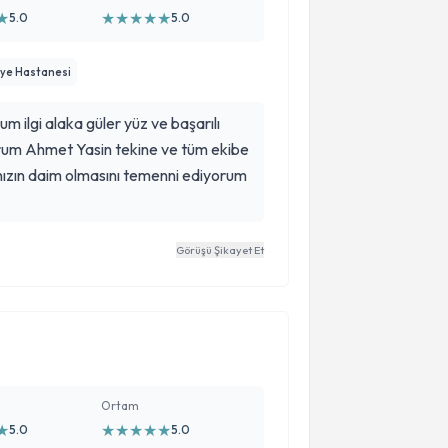
★
★
★
★
★
★
5.0
5.0
iye Hastanesi
alaka güler yüz ve başarılı
orum Ahmet Yasin tekine ve tüm ekibe
nızın daim olmasını temenni ediyorum
Görüşü Şikayet Et
Ortam
★
★
★
★
★
★
5.0
5.0