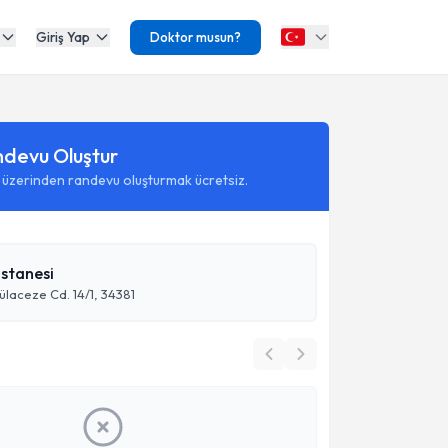
Giriş Yap
Doktor musun?
ndevu Oluştur
 üzerinden randevu oluşturmak ücretsiz.
stanesi
laceze Cd. 14/1, 34381