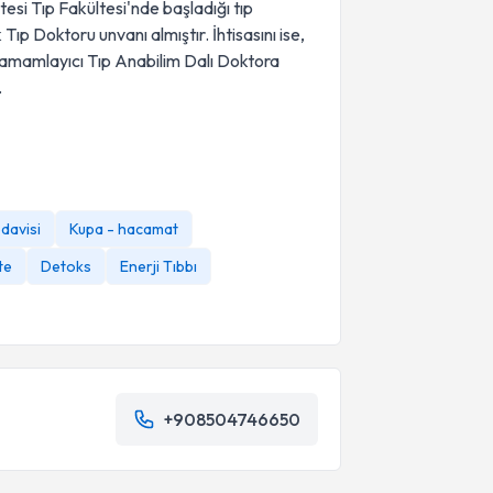
si Tıp Fakültesi'nde başladığı tıp
ıp Doktoru unvanı almıştır. İhtisasını ise,
Tamamlayıcı Tıp Anabilim Dalı Doktora
.
davisi
Kupa - hacamat
ite
Detoks
Enerji Tıbbı
+908504746650