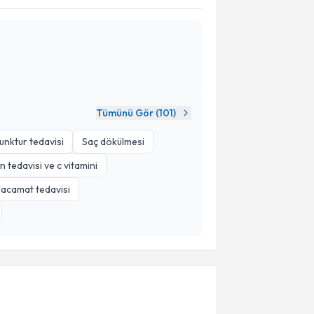
Tümünü Gör (
101
)
unktur tedavisi
Saç dökülmesi
 tedavisi ve c vitamini
acamat tedavisi