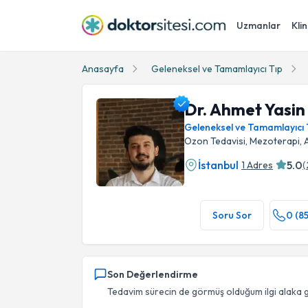
Uzmanlar
Klin
Anasayfa
Geleneksel ve Tamamlayıcı Tıp
Dr. Ahmet Yasin
Geleneksel ve Tamamlayıcı 
Ozon Tedavisi, Mezoterapi, 
İstanbul
5.0
1 Adres
(
Dr. Ahmet Yasin Tekin Profil Fotoğrafı
Soru Sor
0 (8
Son Değerlendirme
Tedavim sürecin de görmüş olduğum ilgi alaka gü