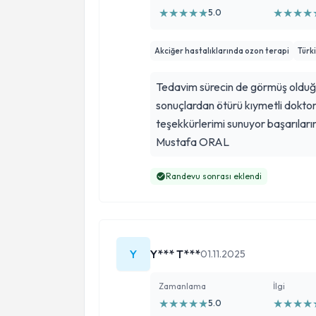
★
★
★
★
★
★
★
★
★
5.0
Akciğer hastalıklarında ozon terapi
Türk
Tedavim sürecin de görmüş olduğum ilgi 
sonuçlardan ötürü kıymetli dokt
teşekkürlerimi sunuyor başarıları
Mustafa ORAL
Randevu sonrası eklendi
Y
Y*** T***
01.11.2025
Zamanlama
İlgi
★
★
★
★
★
★
★
★
★
5.0