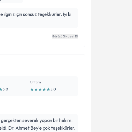
manevi olarak desteklendiğinizi
ız kesinlikle tavsiye ederim.
ve ilginiz için sonsuz teşekkürler. İyi ki
Görüşü Şikayet Et
Ortam
★
★
★
★
★
★
5.0
5.0
 gerçekten severek yapan bir hekim.
üzeldi. Dr. Ahmet Bey’e çok teşekkürler.