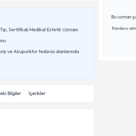
Bu uzman şu
Randevu almak
ıp, Sertifikalı Medikal Estetik Uzmanı
unu
prp ve Akupunktur tedavisi alanlarında
eki Bilgiler
İçerikler