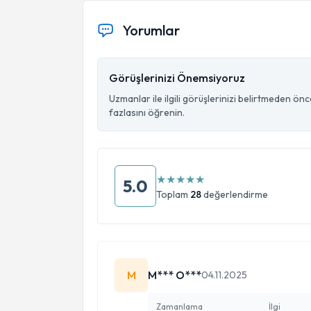
Yorumlar
Görüşlerinizi Önemsiyoruz
Uzmanlar ile ilgili görüşlerinizi belirtmeden ön
fazlasını öğrenin.
★
★
★
★
★
5.0
Toplam
28
değerlendirme
M
M*** O***
04.11.2025
Zamanlama
İlgi