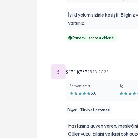
ederim. Hem tıbbi olarak hem de 
hissedeceğiniz bir hekim arıyorsan
İyi ki yolum sizinle kesişti. Bilginiz 
varsınız.
Randevu sonrası eklendi
S
S*** K***
25.10.2025
Zamanlama
İlgi
★
★
★
★
★
★
★
★
★
5.0
Diğer
Türkiye Hastanesi
Hastasına güven veren, mesleğini
Güler yüzü, bilgisi ve ilgisi çok g