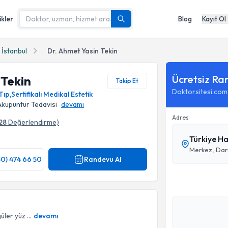
ikler
Blog
Kayıt Ol
İstanbul
Dr. Ahmet Yasin Tekin
Ücretsiz Ra
 Tekin
Takip Et
Doktorsitesi.com
Tıp
,
Sertifikalı Medikal Estetik
Akupuntur Tedavisi
devamı
Adres
28
Değerlendirme)
Türkiye Ha
Merkez, Darü
50) 474 66 50
Randevu Al
ler yüz ...
devamı