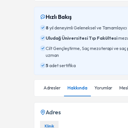
Hızlı Bakış
8
yıl deneyimli Geleneksel ve Tamamlayıcı T
Uludağ Üniversitesi Tıp Fakültesi
mez
Cilt Gençleştirme, Saç mezoterapi ve saç 
uzman
5
adet sertifika
Adresler
Hakkında
Yorumlar
Mesl
Adres
Klinik