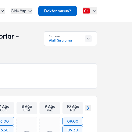
Giriş Yap
Doktor musun?
orlar -
Sıralama
Akıllı Sıralama
7 Ağu
8 Ağu
9 Ağu
10 Ağu
Cum
Cmt
Paz
Pzt
16:00
09:00
16:30
09:30