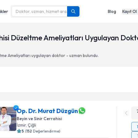
ikler
Blog
Kayıt Ol
ahisi Düzeltme Ameliyatları Uygulayan Dokt
ltme Ameliyatları
uygulayan doktor - uzman bulundu.
Op. Dr. Murat Düzgün
Beyin ve Sinir Cerrahisi
İzmir
,
Çiğli
5
(
152
Değerlendirme)