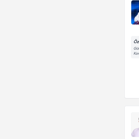
Öz
Gün
Kon