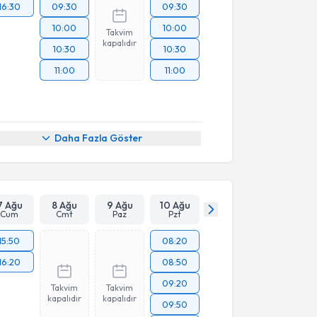
16:30
09:30
09:30
10:00
10:00
Takvim
kapalıdır
10:30
10:30
11:00
11:00
Daha Fazla Göster
7 Ağu
8 Ağu
9 Ağu
10 Ağu
Cum
Cmt
Paz
Pzt
15:50
08:20
16:20
08:50
09:20
Takvim
Takvim
kapalıdır
kapalıdır
09:50