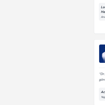
Lo
Ha
And
Dr.
gönü
Ac
Yeş