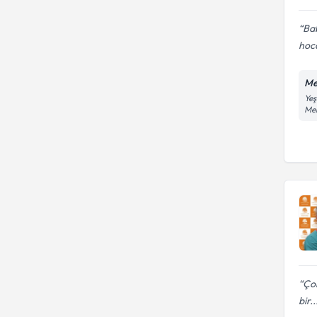
Bab
hoc
Me
Yeş
Me
Çok
bir..