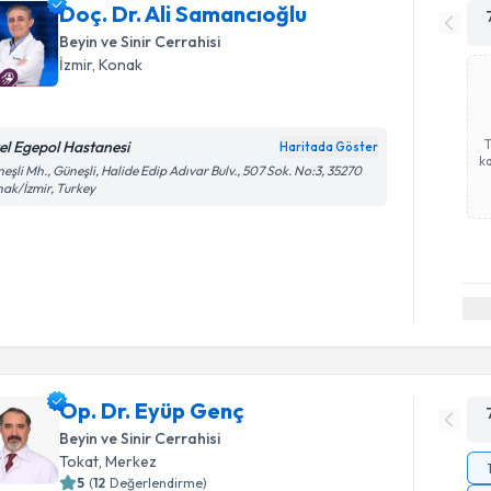
Doç. Dr. Ali Samancıoğlu
Beyin ve Sinir Cerrahisi
İzmir
,
Konak
el Egepol Hastanesi
Haritada Göster
ka
eşli Mh., Güneşli, Halide Edip Adıvar Bulv., 507 Sok. No:3, 35270
ak/İzmir, Turkey
Op. Dr. Eyüp Genç
Beyin ve Sinir Cerrahisi
Tokat
,
Merkez
5
(
12
Değerlendirme)