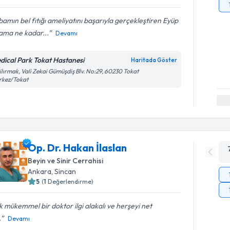
amın bel fıtığı ameliyatını başarıyla gerçekleştiren Eyüp
ama ne kadar...
Devamı
dical Park Tokat Hastanesi
Haritada Göster
ilırmak, Vali Zekai Gümüşdiş Blv. No:29, 60230 Tokat
rkez/Tokat
Op. Dr. Hakan İlaslan
Beyin ve Sinir Cerrahisi
Ankara
,
Sincan
5
(
1
Değerlendirme)
 mükemmel bir doktor ilgi alakalı ve herşeyi net
.
Devamı