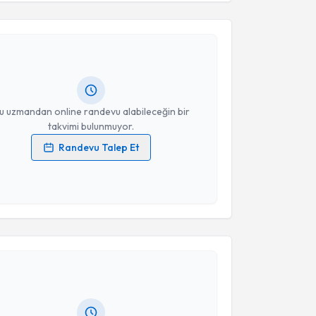
Takvim Talebini Gönder
Fatih Aydemir
için randevu takvimi talebi oluşturun.
andan randevu almanız için bir takvim
ında e-posta ile bilgilendireceğiz.
resiniz
u uzmandan online randevu alabileceğin bir
takvimi bulunmuyor.
Randevu Talep Et
 verilerimin işlenmesine ilişkin
Aydınlatma Metni
'ni
 ve kişisel verilerimin belirtilen kapsamda
esini kabul ediyorum.
akvimi Talebi
Takvim Talebini Gönder
Alper Karaoğlan
için randevu takvimi talebi
Size bu uzmandan randevu almanız için bir takvim
ında e-posta ile bilgilendireceğiz.
resiniz