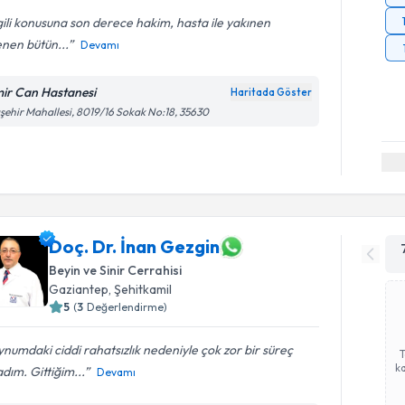
gili konusuna son derece hakim, hasta ile yakınen
lenen bütün...
Devamı
mir Can Hastanesi
Haritada Göster
şehir Mahallesi, 8019/16 Sokak No:18, 35630
Doç. Dr. İnan Gezgin
Beyin ve Sinir Cerrahisi
Gaziantep
,
Şehitkamil
5
(
3
Değerlendirme)
numdaki ciddi rahatsızlık nedeniyle çok zor bir süreç
ka
dım. Gittiğim...
Devamı