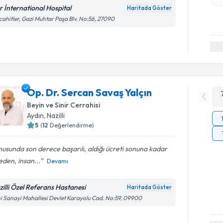
r İnternational Hospital
Haritada Göster
ahitler, Gazi Muhtar Paşa Blv. No:56, 27090
Op. Dr. Sercan Savaş Yalçın
Beyin ve Sinir Cerrahisi
Aydın
,
Nazilli
5
(
12
Değerlendirme)
usunda son derece başarılı, aldığı ücreti sonuna kadar
den, insan...
Devamı
zilli Özel Referans Hastanesi
Haritada Göster
i Sanayi Mahallesi Devlet Karayolu Cad. No:59, 09900