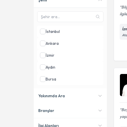
Şehir
Bil
ilgi
İz
İstanbul
Ata
Ankara
İzmir
Aydın
Bursa
Denizli
Yakınımda Ara
Gaziantep
Boy
Branşlar
Konumuma yakın uzmanları
yaşa
göster
İlgi Alanları