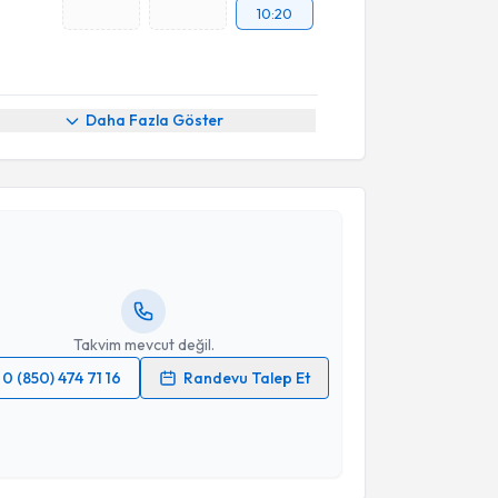
10:20
Daha Fazla Göster
akvimi Talebi
Peker
için randevu takvimi talebi oluşturun. Size bu
ndevu almanız için bir takvim hazırlandığında e-
lgilendireceğiz.
resiniz
Takvim mevcut değil.
0 (850) 474 71 16
Randevu Talep Et
 verilerimin işlenmesine ilişkin
Aydınlatma Metni
'ni
 ve kişisel verilerimin belirtilen kapsamda
esini kabul ediyorum.
akvimi Talebi