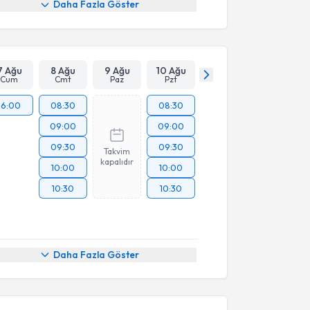
Daha Fazla Göster
7 Ağu
8 Ağu
9 Ağu
10 Ağu
Cum
Cmt
Paz
Pzt
16:00
08:30
08:30
09:00
09:00
09:30
09:30
Takvim
kapalıdır
10:00
10:00
10:30
10:30
Daha Fazla Göster