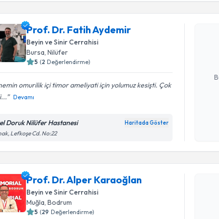
Prof. Dr. 
Prof. Dr. Fatih Aydemir
Size bu uzm
Beyin ve Sinir Cerrahisi
hazırlandığ
Bursa
,
Nilüfer
5
(
2
Değerlendirme)
E-posta Ad
B
emin omurilik içi timor ameliyati için yolumuz kesişti. Çok
i...
Devamı
Kişisel
okudum
el Doruk Nilüfer Hastanesi
Haritada Göster
işlenm
ak, Lefkoşe Cd. No:22
Randevu T
Prof. Dr. Alper Karaoğlan
Prof. Dr. 
oluşturun. 
Beyin ve Sinir Cerrahisi
hazırlandığ
Muğla
,
Bodrum
5
(
29
Değerlendirme)
E-posta Ad