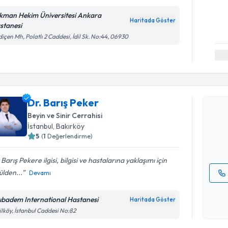
kman Hekim Üniversitesi Ankara
Haritada Göster
stanesi
içen Mh, Polatlı 2 Caddesi, İdil Sk. No:44, 06930
Randevu T
Dr. Barış 
Dr. Barış Peker
uzmandan ra
Beyin ve Sinir Cerrahisi
posta ile bi
İstanbul
,
Bakırköy
5
(
1
Değerlendirme)
E-posta Ad
 Barış Pekere ilgisi, bilgisi ve hastalarına yaklaşımı için
lden...
Devamı
Kişisel
okudum
ıbadem International Hastanesi
Haritada Göster
işlenm
ilköy, İstanbul Caddesi No:82
Randevu T