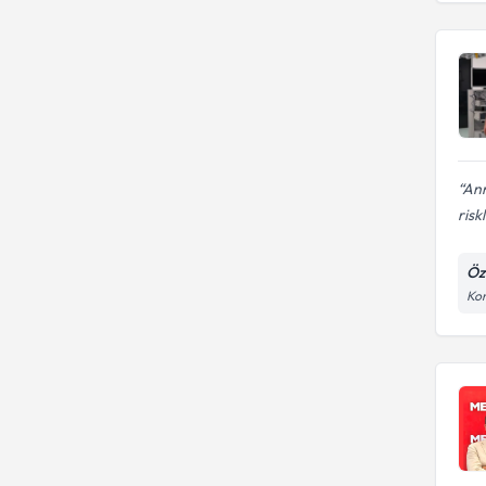
Ann
riskl
Öz
Kon