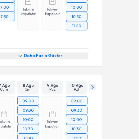
17:00
10:00
Takvim
Takvim
kapalıdır
kapalıdır
17:30
10:30
11:00
Daha Fazla Göster
7 Ağu
8 Ağu
9 Ağu
10 Ağu
Cum
Cmt
Paz
Pzt
09:00
09:00
09:30
09:30
10:00
10:00
Takvim
Takvim
palıdır
kapalıdır
10:30
10:30
11:00
11:00