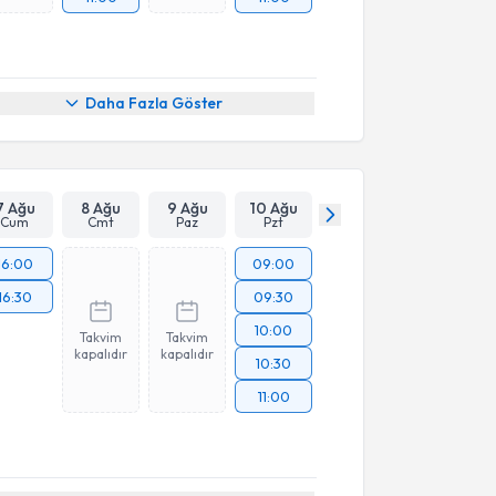
Daha Fazla Göster
7 Ağu
8 Ağu
9 Ağu
10 Ağu
Cum
Cmt
Paz
Pzt
16:00
09:00
16:30
09:30
10:00
Takvim
Takvim
kapalıdır
kapalıdır
10:30
11:00