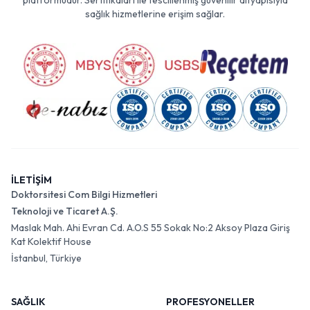
platformudur. Sertifikaları ile tescillenmiş güvenilir altyapısıyla
sağlık hizmetlerine erişim sağlar.
İLETİŞİM
Doktorsitesi Com Bilgi Hizmetleri
Teknoloji ve Ticaret A.Ş.
Maslak Mah. Ahi Evran Cd. A.O.S 55 Sokak No:2 Aksoy Plaza Giriş
Kat Kolektif House
İstanbul, Türkiye
SAĞLIK
PROFESYONELLER