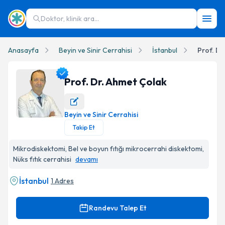
Doktor, klinik ara...
Anasayfa
Beyin ve Sinir Cerrahisi
İstanbul
Prof. Dr
Prof. Dr. Ahmet Çolak
Beyin ve Sinir Cerrahisi
Prof. Dr. Ahmet Çolak Profil Fotoğrafı
Takip Et
Mikrodiskektomi, Bel ve boyun fıtığı mikrocerrahi diskektomi,
Nüks fıtık cerrahisi
devamı
İstanbul
1 Adres
Randevu Talep Et