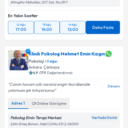
Altınşehir Mahallesi, 207. Sok. No:29/1
En Yakın Saatler
12 Ağu
13 Ağu
14 Ağu
Daha Fazla
17:00
14:00
12:00
Klinik Psikolog Mehmet Emin Kızgın
Psikoloji
+
3
diğer
Ankara
,
Çankaya
4.9
(
179
Değerlendirme)
Canim hocam iyiki varsiniz engin tecrübenizle
Devamı
yolumuza ışık tutuyorsunuz
Adres
1
Online Görüşme
Psikolog Emin Terapi Merkezi
Haritada Göster
Çetin Emeç Bulvarı, Kabil Cd No:3 D:2, 06000