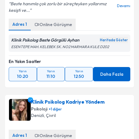
Beste hanımla çok zorlu bir süreçteyken yollarımız
Devamı
kesişti ve...
Adres
1
Online Görüşme
Klinik Psikolog Beste Görgülü Ayhan
Haritada Göster
ESENTEPE MAH. KELEBEK SK. NO2 MARMARA KULE D202
En Yakın Saatler
Yarın
Yarın
Yarın
Daha Fazla
10:20
11:10
12:50
Klinik Psikolog Kadriye Yöndem
Psikoloji
+
1
diğer
Denizli
,
Çivril
Adres
1
Online Görüşme