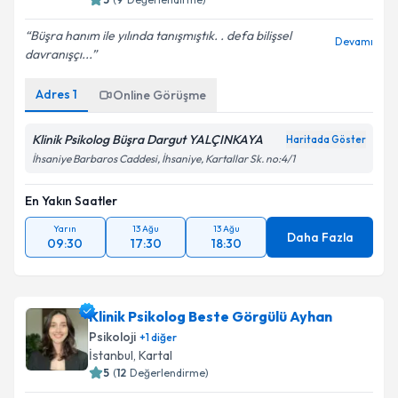
Büşra hanım ile yılında tanışmıştık. . defa bilişsel
Devamı
davranışçı...
Adres
1
Online Görüşme
Klinik Psikolog Büşra Dargut YALÇINKAYA
Haritada Göster
İhsaniye Barbaros Caddesi, İhsaniye, Kartallar Sk. no:4/1
En Yakın Saatler
Yarın
13 Ağu
13 Ağu
Daha Fazla
09:30
17:30
18:30
Klinik Psikolog Beste Görgülü Ayhan
Psikoloji
+
1
diğer
İstanbul
,
Kartal
5
(
12
Değerlendirme)