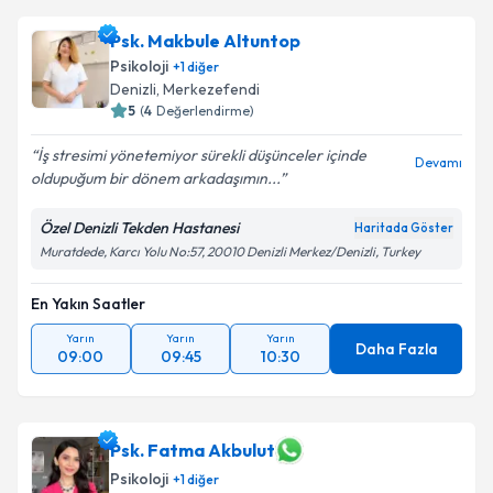
Psk. Makbule Altuntop
Psikoloji
+
1
diğer
Denizli
,
Merkezefendi
5
(
4
Değerlendirme)
İş stresimi yönetemiyor sürekli düşünceler içinde
Devamı
oldupuğum bir dönem arkadaşımın...
Özel Denizli Tekden Hastanesi
Haritada Göster
Muratdede, Karcı Yolu No:57, 20010 Denizli Merkez/Denizli, Turkey
En Yakın Saatler
Yarın
Yarın
Yarın
Daha Fazla
09:00
09:45
10:30
Psk. Fatma Akbulut
Psikoloji
+
1
diğer