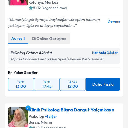
Kütahya
,
Merkez
5
(
12
Değerlendirme)
Kendisiyle görüşmeye başladığım süreçten itibaren
Devamı
yaklaşımı, ilgisi ve anlayışı sayesinde...
Adres
1
Online Görüşme
Psikolog Fatma Akbulut
Haritada Göster
Alipaşa Mahallesi.Lise Caddesi.Uysal İş Merkezi.Kat:5.Daire:10
En Yakın Saatler
Yarın
Yarın
12 Ağu
Daha Fazla
13:00
17:45
12:00
Klinik Psikolog Büşra Dargut Yalçınkaya
Psikoloji
+
1
diğer
Bursa
,
Nilüfer
5
(
9
Değerlendirme)