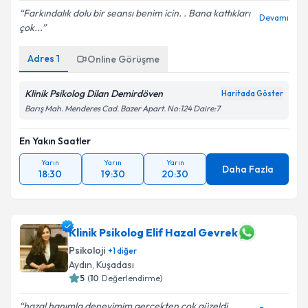
Farkındalık dolu bir seansı benim icin. . Bana kattıkları
Devamı
çok...
Adres
1
Online Görüşme
Klinik Psikolog Dilan Demirdöven
Haritada Göster
Barış Mah. Menderes Cad. Bazer Apart. No:124 Daire:7
En Yakın Saatler
Yarın
Yarın
Yarın
Daha Fazla
18:30
19:30
20:30
Klinik Psikolog Elif Hazal Gevrek
Psikoloji
+
1
diğer
Aydın
,
Kuşadası
5
(
10
Değerlendirme)
hazal hanımla deneyimim gerçekten çok güzeldi.