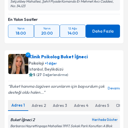
Selçukbey Mahallesi, Şehit Piyade Komando Er Mehmet Avcı Caddesi,
No: 34J23
En Yakın Saatler
Yarın
Yarın
12 Ağu
Daha Fazla
18:00
20:00
14:00
Klinik Psikolog Buket İğneci
Psikoloji
+
1
diğer
İstanbul
,
Beylikdüzü
5
(
27
Değerlendirme)
Buket hanıma özgüven sorunlarım için başvurdum çok
Devamı
desteği oldu halen...
Adres
1
Adres
2
Adres
3
Adres
4
Adres
5
Onl
Buket İğneci 2
Haritada Göster
Barbaros Hayrettinpaşa Mahallesi 1997. Sokak Park Konutları A Blok