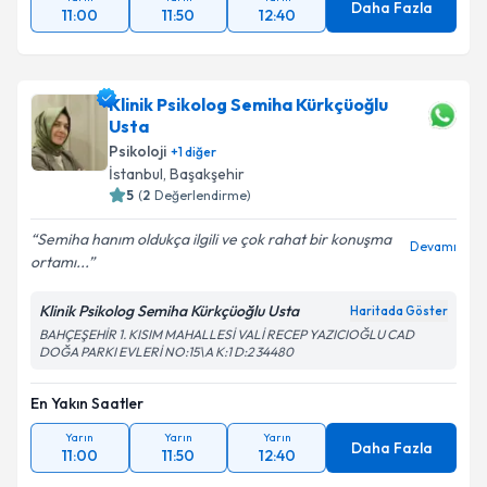
Daha Fazla
11:00
11:50
12:40
Klinik Psikolog Semiha Kürkçüoğlu
Usta
Psikoloji
+
1
diğer
İstanbul
,
Başakşehir
5
(
2
Değerlendirme)
Semiha hanım oldukça ilgili ve çok rahat bir konuşma
Devamı
ortamı...
Klinik Psikolog Semiha Kürkçüoğlu Usta
Haritada Göster
BAHÇEŞEHİR 1. KISIM MAHALLESİ VALİ RECEP YAZICIOĞLU CAD
DOĞA PARKI EVLERİ NO:15\A K:1 D:2 34480
En Yakın Saatler
Yarın
Yarın
Yarın
Daha Fazla
11:00
11:50
12:40