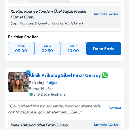
Kl. Psk. Kadriye Yöndem Özel Sağlık Meslek
Haritada Göster
Hizmet Birimi
Çayır Mahallesi Ergenekon Caddesi No:1 Daire:1
En Yakın Saatler
Yarın
Yarın
Yarın
Daha Fazla
09:00
09:30
10:00
Klinik Psikolog Sibel Fırat Gürsoy
Psikoloji
+
1
diğer
Bursa
,
Nilüfer
5
(
3
Değerlendirme)
Çok zorlandığım bir dönemde, toparlanabilmemde
Devamı
çok faydası oldu görüşmelerimin. Sibel...
Klinik Psikolog Sibel Fırat Gürsoy
Haritada Göster