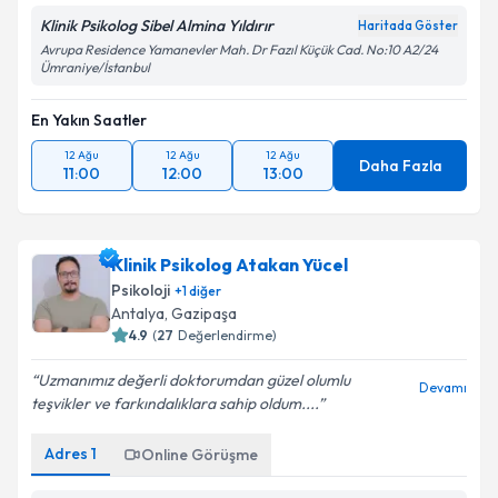
Klinik Psikolog Sibel Almina Yıldırır
Haritada Göster
Avrupa Residence Yamanevler Mah. Dr Fazıl Küçük Cad. No:10 A2/24
Ümraniye/İstanbul
En Yakın Saatler
12 Ağu
12 Ağu
12 Ağu
Daha Fazla
11:00
12:00
13:00
Klinik Psikolog Atakan Yücel
Psikoloji
+
1
diğer
Antalya
,
Gazipaşa
4.9
(
27
Değerlendirme)
Uzmanımız değerli doktorumdan güzel olumlu
Devamı
teşvikler ve farkındalıklara sahip oldum....
Adres
1
Online Görüşme