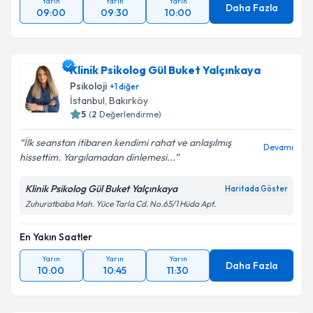
Yarın
Yarın
Yarın
Daha Fazla
09:00
09:30
10:00
Klinik Psikolog Gül Buket Yalçınkaya
Psikoloji
+
1
diğer
İstanbul
,
Bakırköy
5
(
2
Değerlendirme)
İlk seanstan itibaren kendimi rahat ve anlaşılmış
Devamı
hissettim. Yargılamadan dinlemesi...
Klinik Psikolog Gül Buket Yalçınkaya
Haritada Göster
Zuhuratbaba Mah. Yüce Tarla Cd. No.65/1 Hüda Apt.
En Yakın Saatler
Yarın
Yarın
Yarın
Daha Fazla
10:00
10:45
11:30