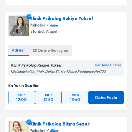
Klinik Psikolog Rukiye Yüksel
Psikoloji
+
1
diğer
İstanbul
,
Ataşehir
Adres
1
Online Görüşme
Klinik Psikolog Rukiye Yüksel
Haritada Göster
Küçükbakkalköy Mah. Defne Sk. No:1 Flora Residance No:703
En Yakın Saatler
Yarın
Yarın
Yarın
Daha Fazla
12:00
12:50
13:40
Klinik Psikolog Büşra Sezer
Psikoloji
+
1
diğer