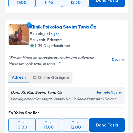
Daha Fazla
11:00
11:45
12:30
Klinik Psikolog Sevim Tuna Öz
Psikoloji
+
1
diğer
Balıkesir
,
Edremit
5
(
19
Değerlendirme)
Sevim Hoca ile seanslarımıza devam ediyoruz.
Devamı
Yaklaşımı çok tatlı, insana...
Adres
1
Online Görüşme
Uzm. Kl. Psk. Sevim Tuna Öz
Haritada Göster
Hamidiye Mahallesi Maşat Caddesi No:216 Şahin Plaza Kat :1 Daire:6
En Yakın Saatler
Yarın
Yarın
Yarın
Daha Fazla
10:00
11:00
12:00