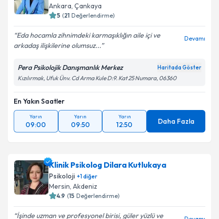
Ankara
,
Çankaya
5
(
21
Değerlendirme)
Eda hocamla zihnimdeki karmaşıklığın aile içi ve
Devamı
arkadaş ilişkilerine olumsuz...
Pera Psikolojik Danışmanlık Merkez
Haritada Göster
Kızılırmak, Ufuk Ünv. Cd Arma Kule D:9. Kat 25 Numara, 06360
En Yakın Saatler
Yarın
Yarın
Yarın
Daha Fazla
09:00
09:50
12:50
Klinik Psikolog Dilara Kutlukaya
Psikoloji
+
1
diğer
Mersin
,
Akdeniz
4.9
(
15
Değerlendirme)
İşinde uzman ve profesyonel birisi, güler yüzlü ve
Devamı