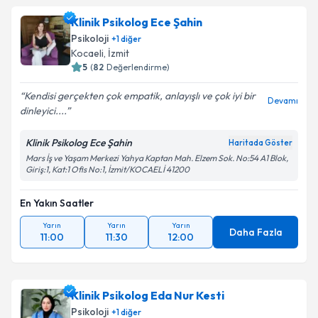
Klinik Psikolog Ece Şahin
Psikoloji
+
1
diğer
Kocaeli
,
İzmit
5
(
82
Değerlendirme)
Kendisi gerçekten çok empatik, anlayışlı ve çok iyi bir
Devamı
dinleyici....
Klinik Psikolog Ece Şahin
Haritada Göster
Mars İş ve Yaşam Merkezi Yahya Kaptan Mah. Elzem Sok. No:54 A1 Blok,
Giriş:1, Kat:1 Ofis No:1, İzmit/KOCAELİ 41200
En Yakın Saatler
Yarın
Yarın
Yarın
Daha Fazla
11:00
11:30
12:00
Klinik Psikolog Eda Nur Kesti
Psikoloji
+
1
diğer