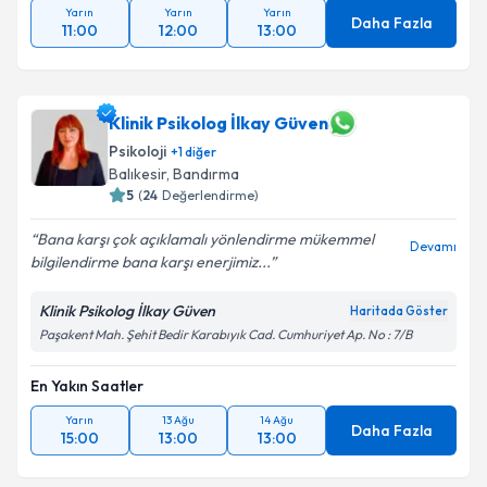
Yarın
Yarın
Yarın
Daha Fazla
11:00
12:00
13:00
Klinik Psikolog İlkay Güven
Psikoloji
+
1
diğer
Balıkesir
,
Bandırma
5
(
24
Değerlendirme)
Bana karşı çok açıklamalı yönlendirme mükemmel
Devamı
bilgilendirme bana karşı enerjimiz...
Klinik Psikolog İlkay Güven
Haritada Göster
Paşakent Mah. Şehit Bedir Karabıyık Cad. Cumhuriyet Ap. No : 7/B
En Yakın Saatler
Yarın
13 Ağu
14 Ağu
Daha Fazla
15:00
13:00
13:00