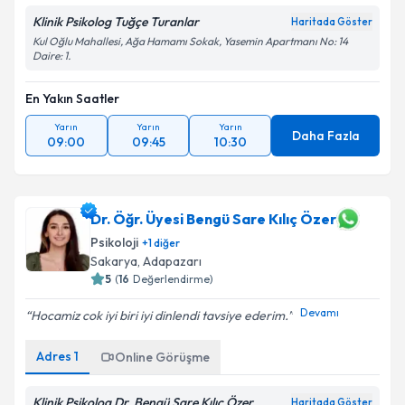
Klinik Psikolog Tuğçe Turanlar
Haritada Göster
Kul Oğlu Mahallesi, Ağa Hamamı Sokak, Yasemin Apartmanı No: 14
Daire: 1.
En Yakın Saatler
Yarın
Yarın
Yarın
Daha Fazla
09:00
09:45
10:30
Dr. Öğr. Üyesi Bengü Sare Kılıç Özer
Psikoloji
+
1
diğer
Sakarya
,
Adapazarı
5
(
16
Değerlendirme)
Devamı
Hocamiz cok iyi biri iyi dinlendi tavsiye ederim.
Adres
1
Online Görüşme
Klinik Psikolog Dr. Bengü Sare Kılıç Özer
Haritada Göster