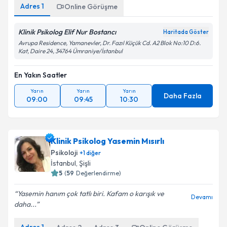
Adres
1
Online Görüşme
Klinik Psikolog Elif Nur Bostancı
Haritada Göster
Avrupa Residence, Yamanevler, Dr. Fazıl Küçük Cd. A2 Blok No:10 D:6.
Kat, Daire 24, 34764 Ümraniye/İstanbul
En Yakın Saatler
Yarın
Yarın
Yarın
Daha Fazla
09:00
09:45
10:30
Klinik Psikolog Yasemin Mısırlı
Psikoloji
+
1
diğer
İstanbul
,
Şişli
5
(
59
Değerlendirme)
Yasemin hanım çok tatlı biri. Kafam o karışık ve
Devamı
daha...