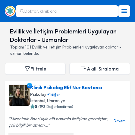
Doktor, klinik ara...
Evlilik ve İletişim Problemleri Uygulayan
Doktorlar - Uzmanlar
Toplam
101
Evlilik ve İletişim Problemleri
uygulayan doktor -
uzman bulundu.
Filtrele
Akıllı Sıralama
Klinik Psikolog Elif Nur Bostancı
Psikoloji
+
1
diğer
İstanbul
,
Ümraniye
5
(
192
Değerlendirme)
Kuzenimin önerisiyle elit hanımla iletişime geçmiştim,
Devamı
çok bilgili bir uzman...