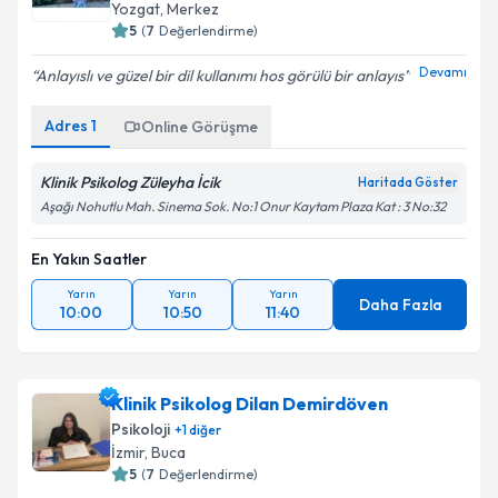
Yozgat
,
Merkez
5
(
7
Değerlendirme)
Devamı
Anlayıslı ve güzel bir dil kullanımı hos görülü bir anlayıs
Adres
1
Online Görüşme
Klinik Psikolog Züleyha İcik
Haritada Göster
Aşağı Nohutlu Mah. Sinema Sok. No:1 Onur Kaytam Plaza Kat : 3 No:32
En Yakın Saatler
Yarın
Yarın
Yarın
Daha Fazla
10:00
10:50
11:40
Klinik Psikolog Dilan Demirdöven
Psikoloji
+
1
diğer
İzmir
,
Buca
5
(
7
Değerlendirme)