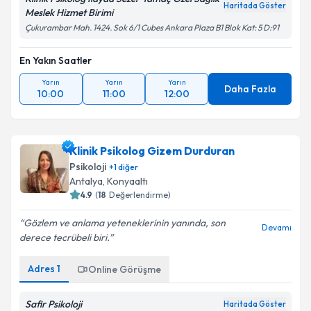
Haritada Göster
Meslek Hizmet Birimi
Çukurambar Mah. 1424. Sok 6/1 Cubes Ankara Plaza B1 Blok Kat: 5 D:91
En Yakın Saatler
Yarın
Yarın
Yarın
Daha Fazla
10:00
11:00
12:00
Klinik Psikolog Gizem Durduran
Psikoloji
+
1
diğer
Antalya
,
Konyaaltı
4.9
(
18
Değerlendirme)
Gözlem ve anlama yeteneklerinin yanında, son
Devamı
derece tecrübeli biri.
Adres
1
Online Görüşme
Safir Psikoloji
Haritada Göster