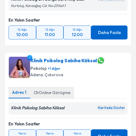
Kurtuluş, Karaağaç Cd. No:23 Kat:1
En Yakın Saatler
12 Ağu
12 Ağu
12 Ağu
Daha Fazla
10:00
11:00
12:00
Klinik Psikolog Sabiha Köksal
Psikoloji
+
1
diğer
Adana
,
Çukurova
Adres
1
Online Görüşme
Klinik Psikolog Sabiha Köksal
Haritada Göster
En Yakın Saatler
Yarın
Yarın
Yarın