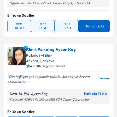
Öğretmen Evleri Mah. 999 Sok. Düriye Abay Apt. No:27 D:4
En Yakın Saatler
Yarın
Yarın
Yarın
Daha Fazla
16:30
17:30
18:30
Klinik Psikolog Aysun Koç
Psikoloji
+
1
diğer
Ankara
,
Çankaya
4.9
(
114
Değerlendirme)
Desteği için çok teşekkür ederiz. Sürecimiz devam
Devamı
etmektedir…
Uzm. Kl. Psk. Aysun Koç
Haritada Göster
Kızılırmak A2 Blok Kat:5 Daire:152 YDA Center Çukurambar
En Yakın Saatler