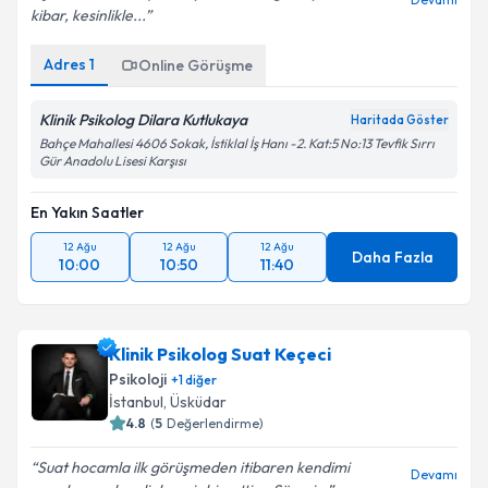
kibar, kesinlikle...
Adres
1
Online Görüşme
Klinik Psikolog Dilara Kutlukaya
Haritada Göster
Bahçe Mahallesi 4606 Sokak, İstiklal İş Hanı -2. Kat:5 No:13 Tevfik Sırrı
Gür Anadolu Lisesi Karşısı
En Yakın Saatler
12 Ağu
12 Ağu
12 Ağu
Daha Fazla
10:00
10:50
11:40
Klinik Psikolog Suat Keçeci
Psikoloji
+
1
diğer
İstanbul
,
Üsküdar
4.8
(
5
Değerlendirme)
Suat hocamla ilk görüşmeden itibaren kendimi
Devamı