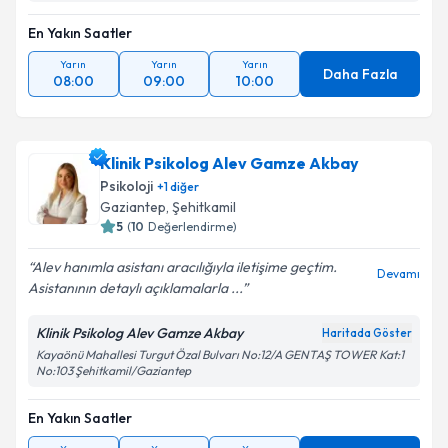
En Yakın Saatler
Yarın
Yarın
Yarın
Daha Fazla
08:00
09:00
10:00
Klinik Psikolog Alev Gamze Akbay
Psikoloji
+
1
diğer
Gaziantep
,
Şehitkamil
5
(
10
Değerlendirme)
Alev hanımla asistanı aracılığıyla iletişime geçtim.
Devamı
Asistanının detaylı açıklamalarla ...
Klinik Psikolog Alev Gamze Akbay
Haritada Göster
Kayaönü Mahallesi Turgut Özal Bulvarı No:12/A GENTAŞ TOWER Kat:1
No:103 Şehitkamil/Gaziantep
En Yakın Saatler