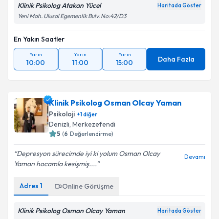
Klinik Psikolog Atakan Yücel
Haritada Göster
Yeni Mah. Ulusal Egemenlik Bulv. No:42/D3
En Yakın Saatler
Yarın
Yarın
Yarın
Daha Fazla
10:00
11:00
15:00
Klinik Psikolog Osman Olcay Yaman
Psikoloji
+
1
diğer
Denizli
,
Merkezefendi
5
(
6
Değerlendirme)
Depresyon sürecimde iyi ki yolum Osman Olcay
Devamı
Yaman hocamla kesişmiş....
Adres
1
Online Görüşme
Klinik Psikolog Osman Olcay Yaman
Haritada Göster