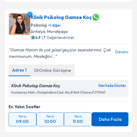
Klinik Psikolog Gamze Koç
Psikoloji
+
1
diğer
Antalya
,
Muratpaşa
4.9
(
7
Değerlendirme)
Gamze Hanım ile çok güzel geçiyor seanslarımız. Çok
Devamı
memnunum. Mesleğini...
Adres
1
Online Görüşme
Klinik Psikolog Gamze Koç
Haritada Göster
Kızılsaray Mah. Dolaplıdere Cad. No:8 Kat:1 Daire:2 07040
En Yakın Saatler
Yarın
Yarın
Yarın
Daha Fazla
09:00
10:00
11:00