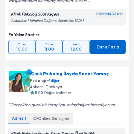
yargılanmadan dinlenmiş hissettim. Süreci...
Klinik Psikolog Suat Keçeci
Haritada Göster
Acıbadem Mahallesi Doğancı Sokak No: 17 D: 1
En Yakın Saatler
Yarın
Yarın
Yarın
Daha Fazla
10:00
11:00
12:00
Klinik Psikolog İlayda Sezer Yamaç
Psikoloji
+
1
diğer
Ankara
,
Çankaya
5
(
10
Değerlendirme)
Gerçekten güzel bir terapiydi, anlaşıldığımı hissediyorum.
Adres
1
Online Görüşme
Klinik Psikolog İlayda Sezer Yamaç Özel Sağlık