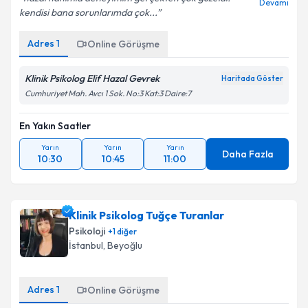
Devamı
kendisi bana sorunlarımda çok...
Adres
1
Online Görüşme
Klinik Psikolog Elif Hazal Gevrek
Haritada Göster
Cumhuriyet Mah. Avcı 1 Sok. No:3 Kat:3 Daire:7
En Yakın Saatler
Yarın
Yarın
Yarın
Daha Fazla
10:30
10:45
11:00
Klinik Psikolog Tuğçe Turanlar
Psikoloji
+
1
diğer
İstanbul
,
Beyoğlu
Adres
1
Online Görüşme