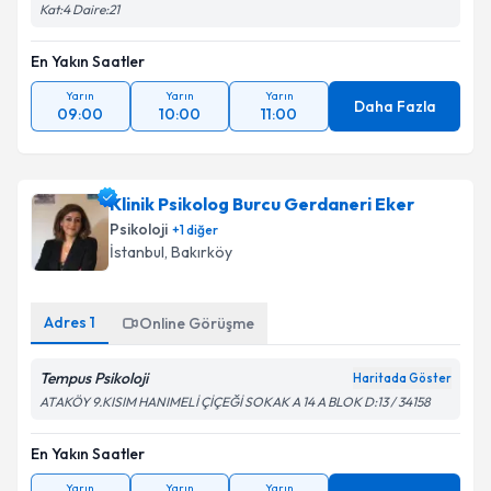
Kat:4 Daire:21
En Yakın Saatler
Yarın
Yarın
Yarın
Daha Fazla
09:00
10:00
11:00
Klinik Psikolog Burcu Gerdaneri Eker
Psikoloji
+
1
diğer
İstanbul
,
Bakırköy
Adres
1
Online Görüşme
Tempus Psikoloji
Haritada Göster
ATAKÖY 9.KISIM HANIMELİ ÇİÇEĞİ SOKAK A 14 A BLOK D:13 / 34158
En Yakın Saatler
Yarın
Yarın
Yarın