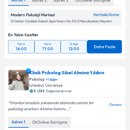
Adres
1
Adres
2
Adres
3
Online Görüşme
Modern Psikoloji Merkezi
Haritada Göster
Ortaklar Caddesi Sabah Apartmanı No:3 D:3 Mecidiyeköy Meydan
En Yakın Saatler
Yarın
Yarın
12 Ağu
Daha Fazla
16:00
17:00
12:00
Klinik Psikolog Sibel Almina Yıldırır
Psikoloji
+
1
diğer
İstanbul
,
Ümraniye
5
(
389
Değerlendirme)
İstanbul anadolu yakasında alanında uzman bir
Devamı
psikolog ararken Almina hanımı...
Adres
1
Online Görüşme