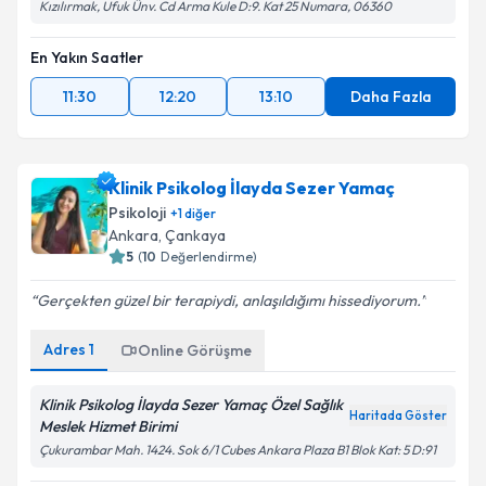
Kızılırmak, Ufuk Ünv. Cd Arma Kule D:9. Kat 25 Numara, 06360
En Yakın Saatler
11:30
12:20
13:10
Daha Fazla
Klinik Psikolog İlayda Sezer Yamaç
Psikoloji
+
1
diğer
Ankara
, Çankaya
5
(
10
Değerlendirme)
Gerçekten güzel bir terapiydi, anlaşıldığımı hissediyorum.
Adres
1
Online Görüşme
Klinik Psikolog İlayda Sezer Yamaç Özel Sağlık
Haritada Göster
Meslek Hizmet Birimi
Çukurambar Mah. 1424. Sok 6/1 Cubes Ankara Plaza B1 Blok Kat: 5 D:91