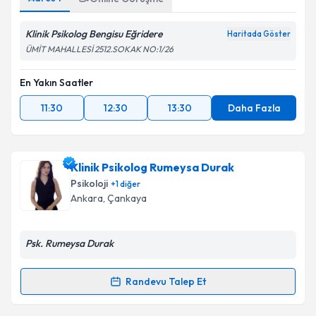
Klinik Psikolog Bengisu Eğridere
Kişisel verilerimin işlenmesine ilişkin
Aydınlatma
Haritada Göster
Metni
'ni okudum ve kişisel verilerimin belirtilen
ÜMİT MAHALLESİ 2512.SOKAK NO:1/26
kapsamda işlenmesini kabul ediyorum.
En Yakın Saatler
Takvim Talebini Gönder
11:30
12:30
13:30
Daha Fazla
Klinik Psikolog Rumeysa Durak
Psikoloji
+
1
diğer
Ankara
, Çankaya
Psk. Rumeysa Durak
Randevu Talep Et
Randevu Takvimi Talebi