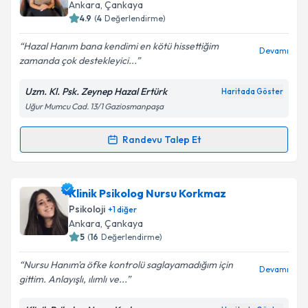
almanız için bir takvim hazırlandığında e-posta ile
Ankara
, Çankaya
bilgilendireceğiz.
4.9
(
4
Değerlendirme)
E-posta Adresiniz
Hazal Hanım bana kendimi en kötü hissettiğim
Devamı
zamanda çok destekleyici...
Uzm. Kl. Psk. Zeynep Hazal Ertürk
Haritada Göster
Uğur Mumcu Cad. 13/1 Gaziosmanpaşa
Kişisel verilerimin işlenmesine ilişkin
Aydınlatma
Metni
'ni okudum ve kişisel verilerimin belirtilen
kapsamda işlenmesini kabul ediyorum.
Randevu Talep Et
Randevu Takvimi Talebi
Takvim Talebini Gönder
Klinik Psikolog Zeynep Hazal Ertürk
için randevu
Klinik Psikolog Nursu Korkmaz
takvimi talebi oluşturun. Size bu uzmandan randevu
Psikoloji
+
1
diğer
almanız için bir takvim hazırlandığında e-posta ile
Ankara
, Çankaya
bilgilendireceğiz.
5
(
16
Değerlendirme)
E-posta Adresiniz
Nursu Hanım'a öfke kontrolü saglayamadığım için
Devamı
gittim. Anlayışlı, ılımlı ve...