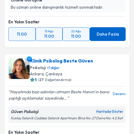
Online Görüşme
Bu uzman online danışmanlık hizmeti sunmaktadır.
En Yakın Saatler
15 Ağu
22 Ağu
11:00
Daha Fazla
11:00
11:00
Klinik Psikolog Beste Güven
Psikoloji
+
1
diğer
Ankara
, Çankaya
5
(
27
Değerlendirme)
Hayatımda bazı adımları atmam Beste Hanım’ın bana
Devamı
yaptığı açıklamalar sayedinde...
Güven Psikoloji
Haritada Göster
Kızılay Selanik Caddesi Selanik Apartmanı Bina No: 27 Daire No: 4 2.Kat
En Yakın Saatler