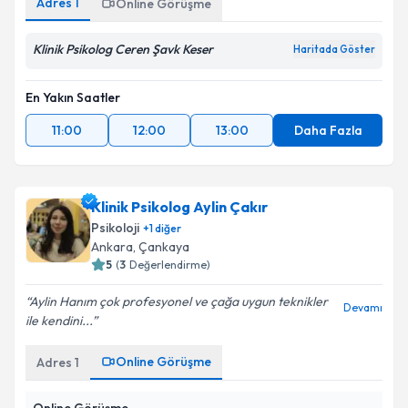
Adres
1
Online Görüşme
Klinik Psikolog Ceren Şavk Keser
Haritada Göster
En Yakın Saatler
11:00
12:00
13:00
Daha Fazla
Klinik Psikolog Aylin Çakır
Psikoloji
+
1
diğer
Ankara
, Çankaya
5
(
3
Değerlendirme)
Aylin Hanım çok profesyonel ve çağa uygun teknikler
Devamı
ile kendini...
Online Görüşme
Adres
1