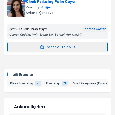
Klinik Psikolog Ceren Dalarslan
için randevu
Klinik Psikolog Pelin Kaya
takvimi talebi oluşturun. Size bu uzmandan randevu
Psikoloji
+
1
diğer
almanız için bir takvim hazırlandığında e-posta ile
Ankara
, Çankaya
bilgilendireceğiz.
E-posta Adresiniz
Uzm. Kl. Psk. Pelin Kaya
Haritada Göster
Cinnah Caddesi ,Willy Brand Sok. Botanik Apt. No:2/7
Randevu Talep Et
Randevu Takvimi Talebi
Kişisel verilerimin işlenmesine ilişkin
Aydınlatma
Metni
'ni okudum ve kişisel verilerimin belirtilen
kapsamda işlenmesini kabul ediyorum.
Klinik Psikolog Pelin Kaya
için randevu takvimi
talebi oluşturun. Size bu uzmandan randevu almanız
İlgili Branşlar
için bir takvim hazırlandığında e-posta ile
Takvim Talebini Gönder
bilgilendireceğiz.
Klinik Psikolog
Psikoloji
Aile Danışmanı (Psikolog)
21
21
E-posta Adresiniz
Ankara İlçeleri