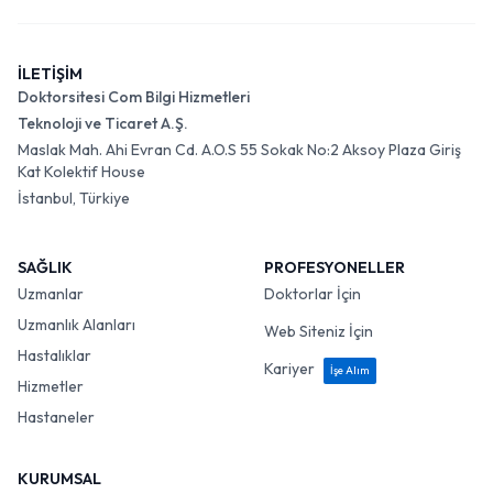
İLETİŞİM
Doktorsitesi Com Bilgi Hizmetleri
Teknoloji ve Ticaret A.Ş.
Maslak Mah. Ahi Evran Cd. A.O.S 55 Sokak No:2 Aksoy Plaza Giriş
Kat Kolektif House
İstanbul, Türkiye
SAĞLIK
PROFESYONELLER
Uzmanlar
Doktorlar İçin
Uzmanlık Alanları
Web Siteniz İçin
Hastalıklar
Kariyer
İşe Alım
Hizmetler
Hastaneler
KURUMSAL