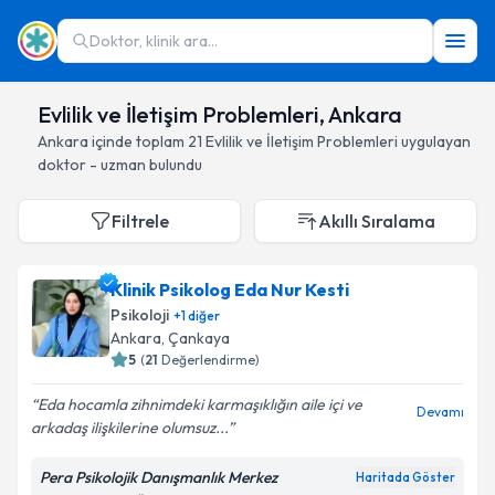
Doktor, klinik ara...
Evlilik ve İletişim Problemleri, Ankara
Ankara
içinde toplam
21
Evlilik ve İletişim Problemleri
uygulayan
doktor - uzman bulundu
Filtrele
Akıllı Sıralama
Klinik Psikolog Eda Nur Kesti
Psikoloji
+
1
diğer
Ankara
, Çankaya
5
(
21
Değerlendirme)
Eda hocamla zihnimdeki karmaşıklığın aile içi ve
Devamı
arkadaş ilişkilerine olumsuz...
Pera Psikolojik Danışmanlık Merkez
Haritada Göster