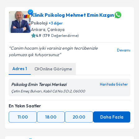
Klinik Psikolog Mehmet Emin Kızgın
Psikoloji
+
3
diğer
Ankara
, Çankaya
4.9
(
179
Değerlendirme)
Canim hocam iyiki varsiniz engin tecrübenizle
Devamı
yolumuza ışık tutuyorsunuz
Adres
1
Online Görüşme
Psikolog Emin Terapi Merkezi
Haritada Göster
Çetin Emeç Bulvarı, Kabil Cd No:3 D:2, 06000
En Yakın Saatler
11:00
18:00
20:00
Daha Fazla