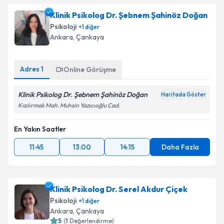
Klinik Psikolog Dr. Şebnem Şahinöz Doğan
Psikoloji
+
1
diğer
Ankara
, Çankaya
Adres
1
Online Görüşme
Klinik Psikolog Dr. Şebnem Şahinöz Doğan
Haritada Göster
Kızılırmak Mah. Muhsin Yazıcıoğlu Cad.
En Yakın Saatler
11:45
13:00
14:15
Daha Fazla
Klinik Psikolog Dr. Serel Akdur Çiçek
Psikoloji
+
1
diğer
Ankara
, Çankaya
5
(
1
Değerlendirme)