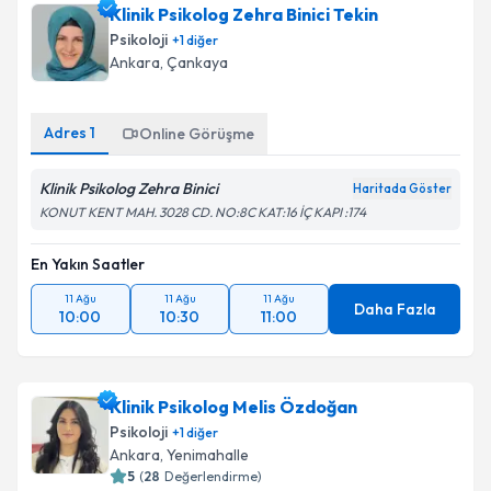
Klinik Psikolog Zehra Binici Tekin
Psikoloji
+
1
diğer
Ankara
, Çankaya
Adres
1
Online Görüşme
Klinik Psikolog Zehra Binici
Haritada Göster
KONUT KENT MAH. 3028 CD. NO:8C KAT:16 İÇ KAPI :174
En Yakın Saatler
11 Ağu
11 Ağu
11 Ağu
Daha Fazla
10:00
10:30
11:00
Klinik Psikolog Melis Özdoğan
Psikoloji
+
1
diğer
Ankara
, Yenimahalle
5
(
28
Değerlendirme)