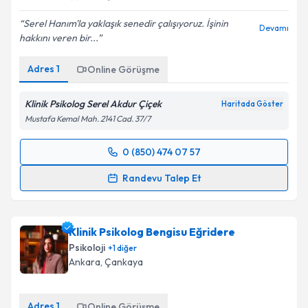
Serel Hanım'la yaklaşık senedir çalışıyoruz. İşinin
Devamı
hakkını veren bir...
Adres
1
Online Görüşme
Klinik Psikolog Serel Akdur Çiçek
Haritada Göster
Mustafa Kemal Mah. 2141 Cad. 37/7
0 (850) 474 07 57
Randevu Takvimi Talebi
Randevu Talep Et
Klinik Psikolog Dr. Serel Akdur Çiçek
için randevu
takvimi talebi oluşturun. Size bu uzmandan randevu
Klinik Psikolog Bengisu Eğridere
almanız için bir takvim hazırlandığında e-posta ile
bilgilendireceğiz.
Psikoloji
+
1
diğer
Ankara
, Çankaya
E-posta Adresiniz
Adres
1
Online Görüşme