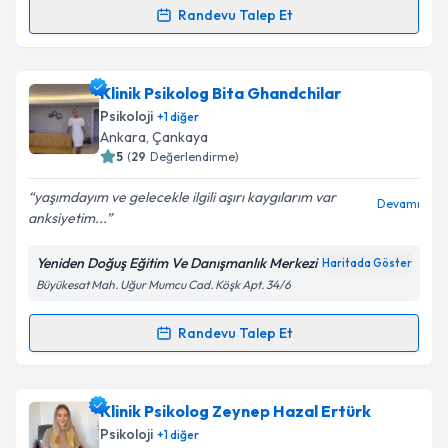
Randevu Talep Et
Randevu Takvimi Talebi
Kişisel verilerimin işlenmesine ilişkin
Aydınlatma
Metni
'ni okudum ve kişisel verilerimin belirtilen
kapsamda işlenmesini kabul ediyorum.
Klinik Psikolog Buse Göçmen Er
için randevu
Klinik Psikolog Bita Ghandchilar
takvimi talebi oluşturun. Size bu uzmandan randevu
Psikoloji
+
1
diğer
almanız için bir takvim hazırlandığında e-posta ile
Takvim Talebini Gönder
Ankara
, Çankaya
bilgilendireceğiz.
5
(
29
Değerlendirme)
E-posta Adresiniz
yaşımdayım ve gelecekle ilgili aşırı kaygılarım var
Devamı
anksiyetim...
Yeniden Doğuş Eğitim Ve Danışmanlık Merkezi
Haritada Göster
Büyükesat Mah. Uğur Mumcu Cad. Köşk Apt. 34/6
Kişisel verilerimin işlenmesine ilişkin
Aydınlatma
Metni
'ni okudum ve kişisel verilerimin belirtilen
kapsamda işlenmesini kabul ediyorum.
Randevu Talep Et
Randevu Takvimi Talebi
Takvim Talebini Gönder
Klinik Psikolog Bita Ghandchilar
için randevu
Klinik Psikolog Zeynep Hazal Ertürk
takvimi talebi oluşturun. Size bu uzmandan randevu
Psikoloji
+
1
diğer