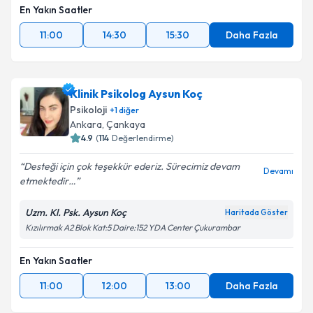
En Yakın Saatler
11:00
14:30
15:30
Daha Fazla
Klinik Psikolog Aysun Koç
Psikoloji
+
1
diğer
Ankara
, Çankaya
4.9
(
114
Değerlendirme)
Desteği için çok teşekkür ederiz. Sürecimiz devam
Devamı
etmektedir…
Uzm. Kl. Psk. Aysun Koç
Haritada Göster
Kızılırmak A2 Blok Kat:5 Daire:152 YDA Center Çukurambar
En Yakın Saatler
11:00
12:00
13:00
Daha Fazla