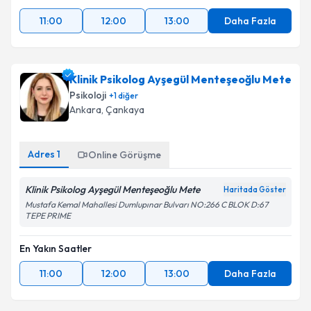
11:00
12:00
13:00
Daha Fazla
Klinik Psikolog Ayşegül Menteşeoğlu Mete
Psikoloji
+
1
diğer
Ankara
, Çankaya
Adres
1
Online Görüşme
Klinik Psikolog Ayşegül Menteşeoğlu Mete
Haritada Göster
Mustafa Kemal Mahallesi Dumlupınar Bulvarı NO:266 C BLOK D:67
TEPE PRIME
En Yakın Saatler
11:00
12:00
13:00
Daha Fazla