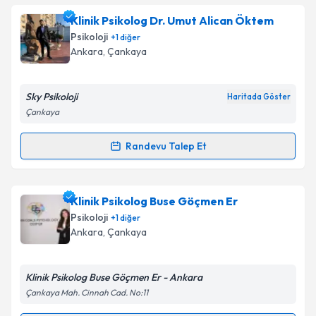
Klinik Psikolog Rumeysa Durak
için randevu takvimi
Klinik Psikolog Dr. Umut Alican Öktem
talebi oluşturun. Size bu uzmandan randevu almanız
Psikoloji
+
1
diğer
için bir takvim hazırlandığında e-posta ile
Ankara
, Çankaya
bilgilendireceğiz.
E-posta Adresiniz
Sky Psikoloji
Haritada Göster
Çankaya
Randevu Talep Et
Randevu Takvimi Talebi
Kişisel verilerimin işlenmesine ilişkin
Aydınlatma
Metni
'ni okudum ve kişisel verilerimin belirtilen
kapsamda işlenmesini kabul ediyorum.
Klinik Psikolog Dr. Umut Alican Öktem
için
Klinik Psikolog Buse Göçmen Er
randevu takvimi talebi oluşturun. Size bu uzmandan
Psikoloji
+
1
diğer
randevu almanız için bir takvim hazırlandığında e-
Takvim Talebini Gönder
Ankara
, Çankaya
posta ile bilgilendireceğiz.
E-posta Adresiniz
Klinik Psikolog Buse Göçmen Er - Ankara
Çankaya Mah. Cinnah Cad. No:11