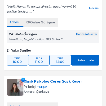
Melis Hanım ile terapi sürecim gayet verimli bir
Devamı
şekilde ilerliyor....
Adres
1
Online Görüşme
Psk. Melis Özdoğan
Haritada Göster
Intro Plaza, Turgut Özal Mah. 2125. Sk. No:11
En Yakın Saatler
Yarın
Yarın
Yarın
Daha Fazla
10:00
11:00
12:00
Klinik Psikolog Ceren Şavk Keser
Psikoloji
+
1
diğer
Ankara
, Çankaya