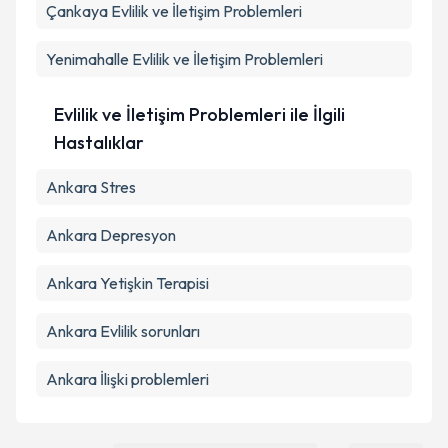
Çankaya
Kişisel verilerimin işlenmesine ilişkin
Evlilik ve İletişim Problemleri
Aydınlatma
Metni
'ni okudum ve kişisel verilerimin belirtilen
kapsamda işlenmesini kabul ediyorum.
Yenimahalle
Evlilik ve İletişim Problemleri
Takvim Talebini Gönder
Evlilik ve İletişim Problemleri ile İlgili
Hastalıklar
Ankara Stres
Ankara Depresyon
Ankara Yetişkin Terapisi
Ankara Evlilik sorunları
Ankara İlişki problemleri