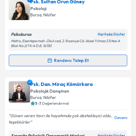
Klinik Psikolog Esmanur Çelebi
için randevu
Psk. Sultan Orun Güney
takvimi talebi oluşturun. Size bu uzmandan randevu
Psikoloji
almanız için bir takvim hazırlandığında e-posta ile
Bursa
, Nilüfer
bilgilendireceğiz.
E-posta Adresiniz
Psikobursa
Haritada Göster
Metro, Esentepe mah. Okul cad, 2. İhsaniye Cd. Aksel Yılmaz 2 Sitesi A
Blok No:2/1 K:4 D:8, 16130
Randevu Talep Et
Kişisel verilerimin işlenmesine ilişkin
Aydınlatma
Randevu Takvimi Talebi
Metni
'ni okudum ve kişisel verilerimin belirtilen
kapsamda işlenmesini kabul ediyorum.
Psk. Sultan Orun Güney
için randevu takvimi talebi
Psk. Dan. Miraç Kömürkara
oluşturun. Size bu uzmandan randevu almanız için bir
Psikolojik Danışman
Takvim Talebini Gönder
takvim hazırlandığında e-posta ile bilgilendireceğiz.
Bursa
, Nilüfer
5
(
1
Değerlendirme)
E-posta Adresiniz
Güven veren tavrı ile hayatımda çok destekleyici oldu,
Devamı
teşekkürler
Serenita Psikolojik Danışmanlık Merkezi
Haritada Göster