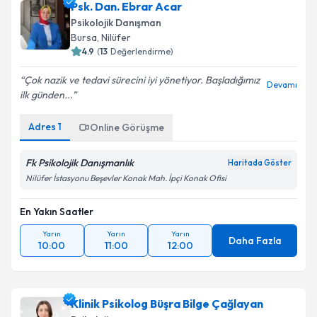
Psk. Dan. Ebrar Acar
Psikolojik Danışman
Bursa
, Nilüfer
4.9
(
13
Değerlendirme)
Çok nazik ve tedavi sürecini iyi yönetiyor. Başladığımız
Devamı
ilk günden...
Adres
1
Online Görüşme
Fk Psikolojik Danışmanlık
Haritada Göster
Nilüfer İstasyonu Beşevler Konak Mah. İpçi Konak Ofisi
En Yakın Saatler
Yarın
Yarın
Yarın
Daha Fazla
10:00
11:00
12:00
Klinik Psikolog Büşra Bilge Çağlayan