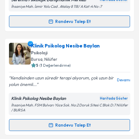
Kişisel verilerimin işlenmesine ilişkin
Aydınlatma
İhsaniye Mah. İzmir Yolu Cad . Atalay 8 118/ A Kat :4 No :7
Metni
'ni okudum ve kişisel verilerimin belirtilen
kapsamda işlenmesini kabul ediyorum.
Randevu Talep Et
Randevu Takvimi Talebi
Takvim Talebini Gönder
Psk. Dan. Miraç Kömürkara
için randevu takvimi
Klinik Psikolog Nesibe Baylan
talebi oluşturun. Size bu uzmandan randevu almanız
Psikoloji
için bir takvim hazırlandığında e-posta ile
Bursa
, Nilüfer
bilgilendireceğiz.
5
(
1
Değerlendirme)
E-posta Adresiniz
Kendisinden uzun süredir terapi alıyorum, çok uzun bir
Devamı
yolun önemli...
Klinik Psikolog Nesibe Baylan
Haritada Göster
İhsaniye Mah. FSM Bulvarı Yüce Sok. No:2 Doruk Sitesi C Blok D:7 Nilüfer
Kişisel verilerimin işlenmesine ilişkin
Aydınlatma
/ BURSA
Metni
'ni okudum ve kişisel verilerimin belirtilen
kapsamda işlenmesini kabul ediyorum.
Randevu Talep Et
Randevu Takvimi Talebi
Takvim Talebini Gönder