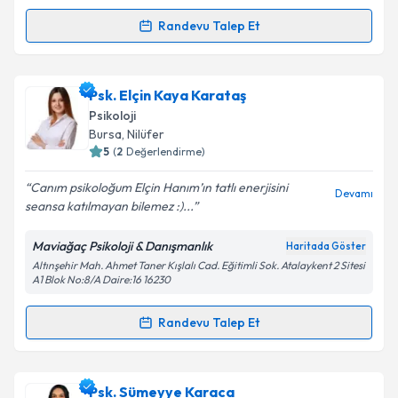
Takvim Talebini Gönder
Randevu Talep Et
Randevu Takvimi Talebi
Psk. Bahar Kalyoncu
için randevu takvimi talebi
Psk. Elçin Kaya Karataş
oluşturun. Size bu uzmandan randevu almanız için bir
Psikoloji
takvim hazırlandığında e-posta ile bilgilendireceğiz.
Bursa
, Nilüfer
5
(
2
Değerlendirme)
E-posta Adresiniz
Canım psikoloğum Elçin Hanım’ın tatlı enerjisini
Devamı
seansa katılmayan bilemez :)...
Maviağaç Psikoloji & Danışmanlık
Haritada Göster
Kişisel verilerimin işlenmesine ilişkin
Aydınlatma
Altınşehir Mah. Ahmet Taner Kışlalı Cad. Eğitimli Sok. Atalaykent 2 Sitesi
Metni
'ni okudum ve kişisel verilerimin belirtilen
A1 Blok No:8/A Daire:16 16230
kapsamda işlenmesini kabul ediyorum.
Randevu Talep Et
Randevu Takvimi Talebi
Takvim Talebini Gönder
Psk. Elçin Kaya Karataş
için randevu takvimi talebi
Psk. Sümeyye Karaca