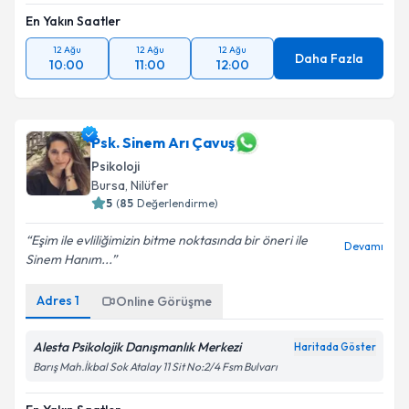
En Yakın Saatler
12 Ağu
12 Ağu
12 Ağu
Daha Fazla
10:00
11:00
12:00
Psk. Sinem Arı Çavuş
Psikoloji
Bursa
, Nilüfer
5
(
85
Değerlendirme)
Eşim ile evliliğimizin bitme noktasında bir öneri ile
Devamı
Sinem Hanım...
Adres
1
Online Görüşme
Alesta Psikolojik Danışmanlık Merkezi
Haritada Göster
Barış Mah.İkbal Sok Atalay 11 Sit No:2/4 Fsm Bulvarı