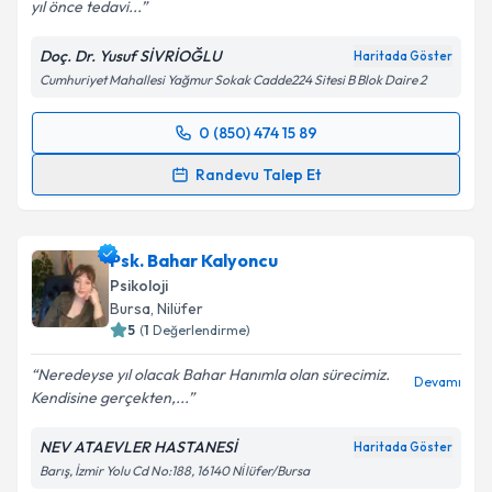
yıl önce tedavi...
Doç. Dr. Yusuf SİVRİOĞLU
Haritada Göster
Cumhuriyet Mahallesi Yağmur Sokak Cadde224 Sitesi B Blok Daire 2
0 (850) 474 15 89
Randevu Takvimi Talebi
Randevu Talep Et
Doç. Dr. Yusuf Sivrioğlu
için randevu takvimi talebi
oluşturun. Size bu uzmandan randevu almanız için bir
Psk. Bahar Kalyoncu
takvim hazırlandığında e-posta ile bilgilendireceğiz.
Psikoloji
E-posta Adresiniz
Bursa
, Nilüfer
5
(
1
Değerlendirme)
Neredeyse yıl olacak Bahar Hanımla olan sürecimiz.
Devamı
Kendisine gerçekten,...
Kişisel verilerimin işlenmesine ilişkin
Aydınlatma
Metni
'ni okudum ve kişisel verilerimin belirtilen
NEV ATAEVLER HASTANESİ
Haritada Göster
kapsamda işlenmesini kabul ediyorum.
Barış, İzmir Yolu Cd No:188, 16140 Ni̇lüfer/Bursa