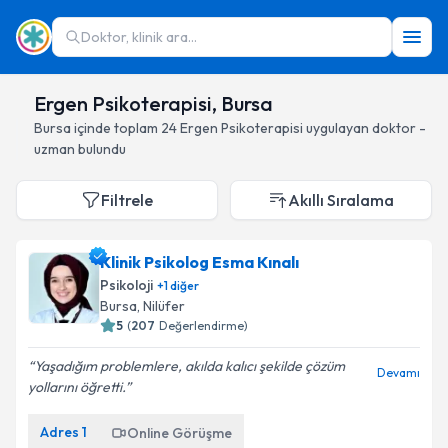
Doktor, klinik ara...
Ergen Psikoterapisi, Bursa
Bursa
içinde toplam
24
Ergen Psikoterapisi
uygulayan doktor -
uzman bulundu
Filtrele
Akıllı Sıralama
Klinik Psikolog Esma Kınalı
Psikoloji
+
1
diğer
Bursa
, Nilüfer
5
(
207
Değerlendirme)
Yaşadığım problemlere, akılda kalıcı şekilde çözüm
Devamı
yollarını öğretti.
Adres
1
Online Görüşme