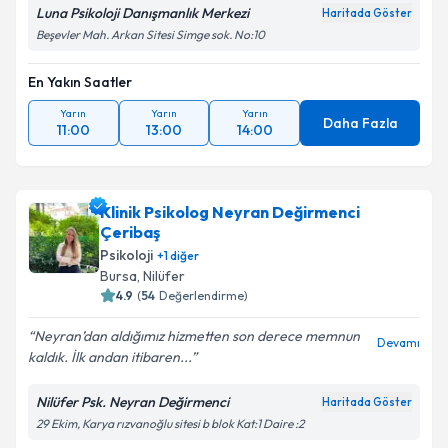
Luna Psikoloji Danışmanlık Merkezi
Haritada Göster
Beşevler Mah. Arkan Sitesi Simge sok. No:10
En Yakın Saatler
Yarın
Yarın
Yarın
Daha Fazla
11:00
13:00
14:00
Klinik Psikolog Neyran Değirmenci
Çeribaş
Psikoloji
+
1
diğer
Bursa
, Nilüfer
4.9
(
54
Değerlendirme)
Neyran’dan aldığımız hizmetten son derece memnun
Devamı
kaldık. İlk andan itibaren...
Nilüfer Psk. Neyran Değirmenci
Haritada Göster
29 Ekim, Karya rızvanoğlu sitesi b blok Kat:1 Daire :2