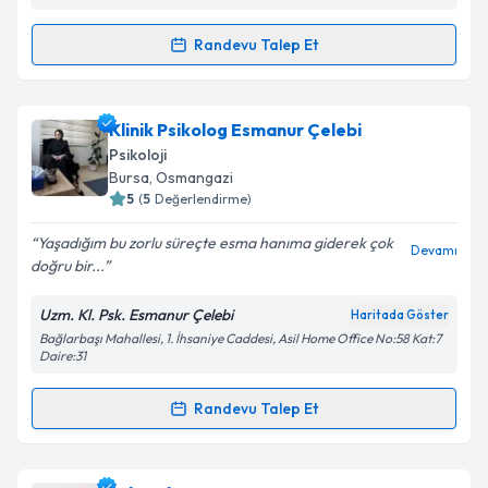
Metni
'ni okudum ve kişisel verilerimin belirtilen
kapsamda işlenmesini kabul ediyorum.
Randevu Talep Et
Randevu Takvimi Talebi
Takvim Talebini Gönder
Klinik Psikolog İrem Çanak
için randevu takvimi
Klinik Psikolog Esmanur Çelebi
talebi oluşturun. Size bu uzmandan randevu almanız
Psikoloji
için bir takvim hazırlandığında e-posta ile
Bursa
, Osmangazi
bilgilendireceğiz.
5
(
5
Değerlendirme)
E-posta Adresiniz
Yaşadığım bu zorlu süreçte esma hanıma giderek çok
Devamı
doğru bir...
Uzm. Kl. Psk. Esmanur Çelebi
Haritada Göster
Bağlarbaşı Mahallesi, 1. İhsaniye Caddesi, Asil Home Office No:58 Kat:7
Kişisel verilerimin işlenmesine ilişkin
Aydınlatma
Daire:31
Metni
'ni okudum ve kişisel verilerimin belirtilen
kapsamda işlenmesini kabul ediyorum.
Randevu Talep Et
Randevu Takvimi Talebi
Takvim Talebini Gönder