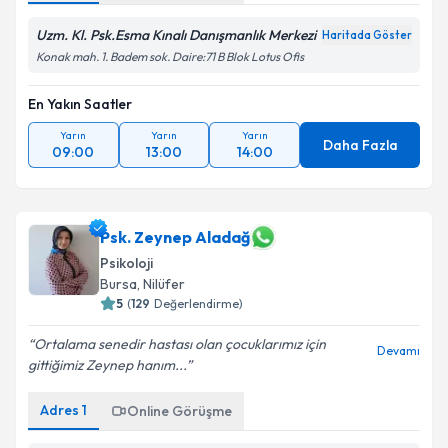
Uzm. Kl. Psk.Esma Kınalı Danışmanlık Merkezi
Haritada Göster
Konak mah. 1. Badem sok. Daire:71 B Blok Lotus Ofis
En Yakın Saatler
Yarın
Yarın
Yarın
Daha Fazla
09:00
13:00
14:00
Psk. Zeynep Aladağ
Psikoloji
Bursa
, Nilüfer
5
(
129
Değerlendirme)
Ortalama senedir hastası olan çocuklarımız için
Devamı
gittiğimiz Zeynep hanım...
Adres
1
Online Görüşme