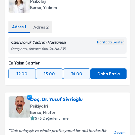
Psikoloji
Bursa
, Yıldırım
Adres
1
Adres
2
Özel Doruk Yıldırım Hastanesi
Haritada Göster
Duaçınarı, Ankara Yolu Cd. No:235
En Yakın Saatler
12:00
13:00
14:00
Daha Fazla
Doç. Dr. Yusuf Sivrioğlu
Psikiyatri
Bursa
, Nilüfer
5
(
3
Değerlendirme)
Cok anlayışlı ve isinde profesyonel bir doktordur.Bir
Devamı