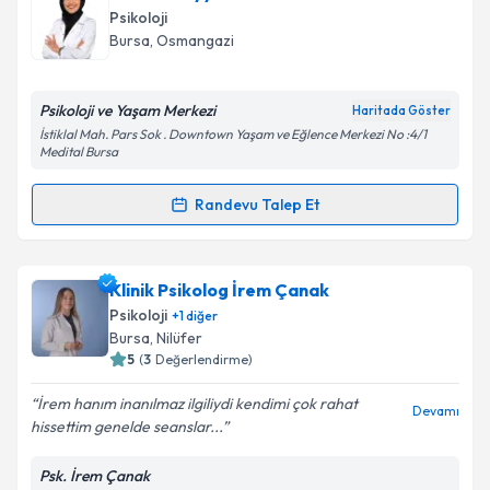
oluşturun. Size bu uzmandan randevu almanız için bir
Psikoloji
takvim hazırlandığında e-posta ile bilgilendireceğiz.
Bursa
, Osmangazi
E-posta Adresiniz
Psikoloji ve Yaşam Merkezi
Haritada Göster
İstiklal Mah. Pars Sok . Downtown Yaşam ve Eğlence Merkezi No :4/1
Medital Bursa
Kişisel verilerimin işlenmesine ilişkin
Aydınlatma
Randevu Talep Et
Metni
'ni okudum ve kişisel verilerimin belirtilen
Randevu Takvimi Talebi
kapsamda işlenmesini kabul ediyorum.
Psk. Sümeyye Karaca
için randevu takvimi talebi
Klinik Psikolog İrem Çanak
Takvim Talebini Gönder
oluşturun. Size bu uzmandan randevu almanız için bir
Psikoloji
+
1
diğer
takvim hazırlandığında e-posta ile bilgilendireceğiz.
Bursa
, Nilüfer
5
(
3
Değerlendirme)
E-posta Adresiniz
İrem hanım inanılmaz ilgiliydi kendimi çok rahat
Devamı
hissettim genelde seanslar...
Psk. İrem Çanak
Kişisel verilerimin işlenmesine ilişkin
Aydınlatma