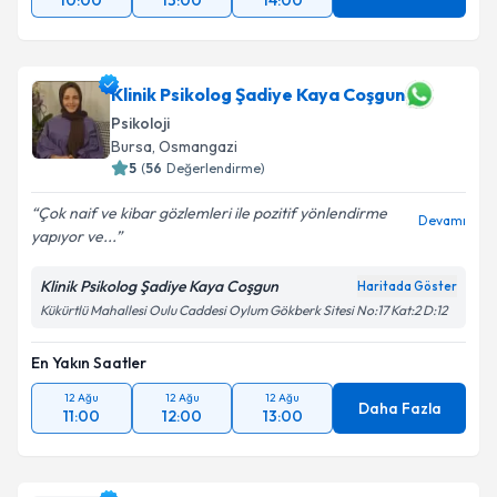
10:00
13:00
14:00
Klinik Psikolog Şadiye Kaya Coşgun
Psikoloji
Bursa
, Osmangazi
5
(
56
Değerlendirme)
Çok naif ve kibar gözlemleri ile pozitif yönlendirme
Devamı
yapıyor ve...
Klinik Psikolog Şadiye Kaya Coşgun
Haritada Göster
Kükürtlü Mahallesi Oulu Caddesi Oylum Gökberk Sitesi No:17 Kat:2 D:12
En Yakın Saatler
12 Ağu
12 Ağu
12 Ağu
Daha Fazla
11:00
12:00
13:00