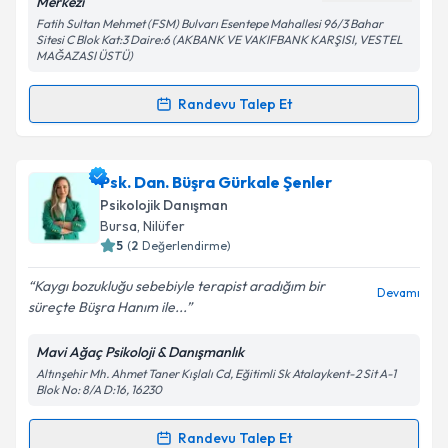
Merkezi
kapsamda işlenmesini kabul ediyorum.
Fatih Sultan Mehmet (FSM) Bulvarı Esentepe Mahallesi 96/3 Bahar
Sitesi C Blok Kat:3 Daire:6 (AKBANK VE VAKIFBANK KARŞISI, VESTEL
MAĞAZASI ÜSTÜ)
Takvim Talebini Gönder
Randevu Talep Et
Randevu Takvimi Talebi
Klinik Psikolog Duygu Karaca
için randevu takvimi
Psk. Dan. Büşra Gürkale Şenler
talebi oluşturun. Size bu uzmandan randevu almanız
Psikolojik Danışman
için bir takvim hazırlandığında e-posta ile
Bursa
, Nilüfer
bilgilendireceğiz.
5
(
2
Değerlendirme)
E-posta Adresiniz
Kaygı bozukluğu sebebiyle terapist aradığım bir
Devamı
süreçte Büşra Hanım ile...
Mavi Ağaç Psikoloji & Danışmanlık
Altınşehir Mh. Ahmet Taner Kışlalı Cd, Eğitimli Sk Atalaykent-2 Sit A-1
Kişisel verilerimin işlenmesine ilişkin
Aydınlatma
Blok No: 8/A D:16, 16230
Metni
'ni okudum ve kişisel verilerimin belirtilen
kapsamda işlenmesini kabul ediyorum.
Randevu Talep Et