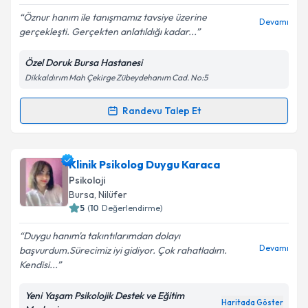
E-posta Adresiniz
Öznur hanım ile tanışmamız tavsiye üzerine
Devamı
gerçekleşti. Gerçekten anlatıldığı kadar...
Özel Doruk Bursa Hastanesi
Dikkaldırım Mah Çekirge Zübeydehanım Cad. No:5
Kişisel verilerimin işlenmesine ilişkin
Aydınlatma
Metni
'ni okudum ve kişisel verilerimin belirtilen
kapsamda işlenmesini kabul ediyorum.
Randevu Talep Et
Randevu Takvimi Talebi
Takvim Talebini Gönder
Psk. Öznur Yeşilbaş
için randevu takvimi talebi
Klinik Psikolog Duygu Karaca
oluşturun. Size bu uzmandan randevu almanız için bir
Psikoloji
takvim hazırlandığında e-posta ile bilgilendireceğiz.
Bursa
, Nilüfer
5
(
10
Değerlendirme)
E-posta Adresiniz
Duygu hanım'a takıntılarımdan dolayı
Devamı
başvurdum.Sürecimiz iyi gidiyor. Çok rahatladım.
Kendisi...
Kişisel verilerimin işlenmesine ilişkin
Aydınlatma
Yeni Yaşam Psikolojik Destek ve Eğitim
Metni
'ni okudum ve kişisel verilerimin belirtilen
Haritada Göster