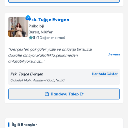
Randevu Takvimi Talebi
Takvim Talebini Gönder
Psk. Dan. Büşra Gürkale Şenler
için randevu
Psk. Tuğçe Evirgen
takvimi talebi oluşturun. Size bu uzmandan randevu
Psikoloji
almanız için bir takvim hazırlandığında e-posta ile
Bursa
, Nilüfer
bilgilendireceğiz.
5
(
1
Değerlendirme)
E-posta Adresiniz
Gerçekten çok güler yüzlü ve anlayışlı birisi.Sizi
Devamı
dikkatle dinliyor.Rahatlıkla,çekinmeden
anlatabiliyorsunuz...
Psk. Tuğçe Evirgen
Haritada Göster
Kişisel verilerimin işlenmesine ilişkin
Aydınlatma
Odunluk Mah., Akademi Cad., No:10
Metni
'ni okudum ve kişisel verilerimin belirtilen
kapsamda işlenmesini kabul ediyorum.
Randevu Talep Et
Randevu Takvimi Talebi
Takvim Talebini Gönder
Psk. Tuğçe Evirgen
için randevu takvimi talebi
oluşturun. Size bu uzmandan randevu almanız için bir
İlgili Branşlar
takvim hazırlandığında e-posta ile bilgilendireceğiz.