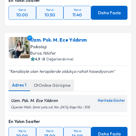
En Yakın Saatler
Yarın
Yarın
Yarın
Daha Fazla
10:00
10:50
11:40
Uzm. Psk. M. Ece Yıldırım
Psikoloji
Bursa
, Nilüfer
4.9
(
8
Değerlendirme)
Kendisiyle olan terapilerde oldukça rahat hissediyorum
Adres
1
Online Görüşme
Uzm. Psk. M. Ece Yıldırım
Haritada Göster
Üçevler Mah. İzmir yolu cd. No :241 İç Kapı No : 108
En Yakın Saatler
Yarın
Yarın
Yarın
Daha Fazla