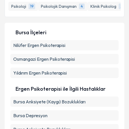
Psikoloji
Psikolojik Danışman
Klinik Psikolog
19
4
2
E-posta Adresiniz
Bursa İlçeleri
Kişisel verilerimin işlenmesine ilişkin
Aydınlatma
Nilüfer
Ergen Psikoterapisi
Metni
'ni okudum ve kişisel verilerimin belirtilen
kapsamda işlenmesini kabul ediyorum.
Osmangazi
Ergen Psikoterapisi
Takvim Talebini Gönder
Yıldırım
Ergen Psikoterapisi
Ergen Psikoterapisi ile İlgili Hastalıklar
Bursa Anksiyete (Kaygı) Bozuklukları
Bursa Depresyon