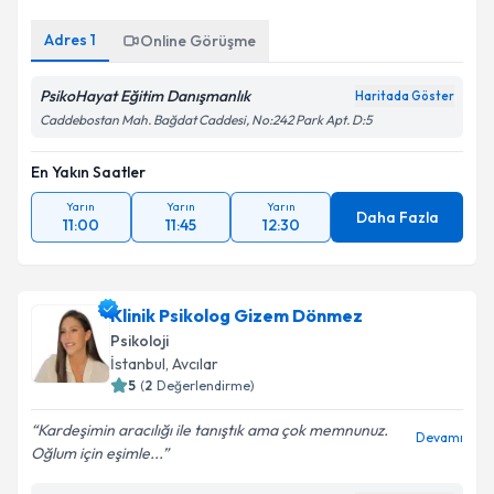
Adres
1
Online Görüşme
PsikoHayat Eğitim Danışmanlık
Haritada Göster
Caddebostan Mah. Bağdat Caddesi, No:242 Park Apt. D:5
En Yakın Saatler
Yarın
Yarın
Yarın
Daha Fazla
11:00
11:45
12:30
Klinik Psikolog Gizem Dönmez
Psikoloji
İstanbul
, Avcılar
5
(
2
Değerlendirme)
Kardeşimin aracılığı ile tanıştık ama çok memnunuz.
Devamı
Oğlum için eşimle...