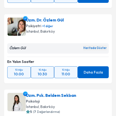
Uzm. Dr. Özlem Gül
Psikiyatri
+
1
diğer
İstanbul
, Bakırköy
Özlem Gül
Haritada Göster
En Yakın Saatler
10 Ağu
10 Ağu
10 Ağu
Daha Fazla
10:00
10:30
11:00
Uzm. Psk. Beldem Sekban
Psikoloji
İstanbul
, Bakırköy
5
(
7
Değerlendirme)