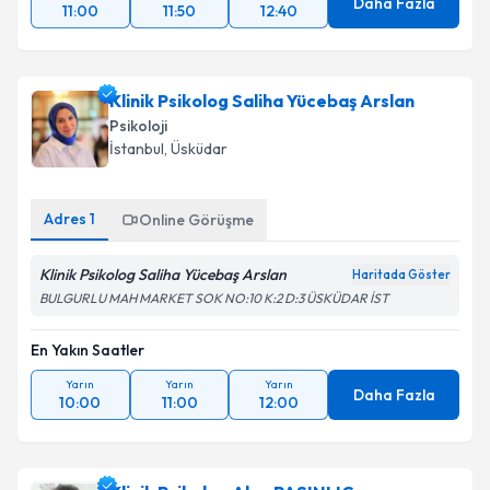
Daha Fazla
11:00
11:50
12:40
Klinik Psikolog Saliha Yücebaş Arslan
Psikoloji
İstanbul
, Üsküdar
Adres
1
Online Görüşme
Klinik Psikolog Saliha Yücebaş Arslan
Haritada Göster
BULGURLU MAH MARKET SOK NO:10 K:2 D:3 ÜSKÜDAR İST
En Yakın Saatler
Yarın
Yarın
Yarın
Daha Fazla
10:00
11:00
12:00