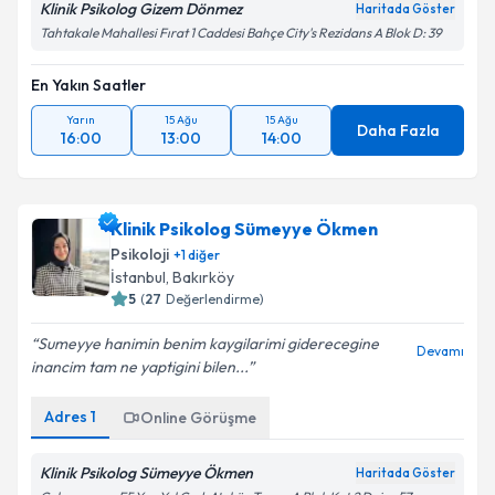
Klinik Psikolog Gizem Dönmez
Haritada Göster
Tahtakale Mahallesi Fırat 1 Caddesi Bahçe City's Rezidans A Blok D: 39
En Yakın Saatler
Yarın
15 Ağu
15 Ağu
Daha Fazla
16:00
13:00
14:00
Klinik Psikolog Sümeyye Ökmen
Psikoloji
+
1
diğer
İstanbul
, Bakırköy
5
(
27
Değerlendirme)
Sumeyye hanimin benim kaygilarimi giderecegine
Devamı
inancim tam ne yaptigini bilen...
Adres
1
Online Görüşme
Klinik Psikolog Sümeyye Ökmen
Haritada Göster