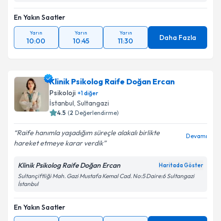
En Yakın Saatler
Yarın
Yarın
Yarın
Daha Fazla
10:00
10:45
11:30
Klinik Psikolog Raife Doğan Ercan
Psikoloji
+
1
diğer
İstanbul
, Sultangazi
4.5
(
2
Değerlendirme)
Raife hanımla yaşadığım süreçle alakalı birlikte
Devamı
hareket etmeye karar verdik
Klinik Psikolog Raife Doğan Ercan
Haritada Göster
Sultançiftliği Mah. Gazi Mustafa Kemal Cad. No:5 Daire:6 Sultangazi
İstanbul
En Yakın Saatler