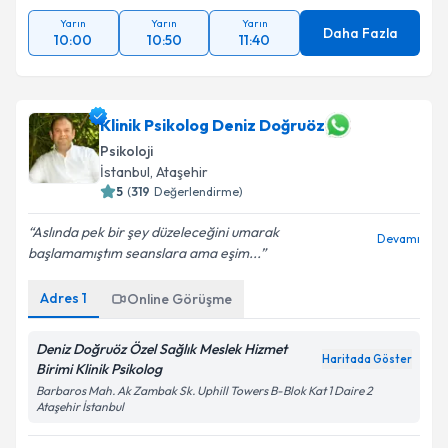
Yarın
Yarın
Yarın
Daha Fazla
10:00
10:50
11:40
Klinik Psikolog Deniz Doğruöz
Psikoloji
İstanbul
, Ataşehir
5
(
319
Değerlendirme)
Aslında pek bir şey düzeleceğini umarak
Devamı
başlamamıştım seanslara ama eşim...
Adres
1
Online Görüşme
Deniz Doğruöz Özel Sağlık Meslek Hizmet
Haritada Göster
Birimi Klinik Psikolog
Barbaros Mah. Ak Zambak Sk. Uphill Towers B-Blok Kat 1 Daire 2
Ataşehir İstanbul