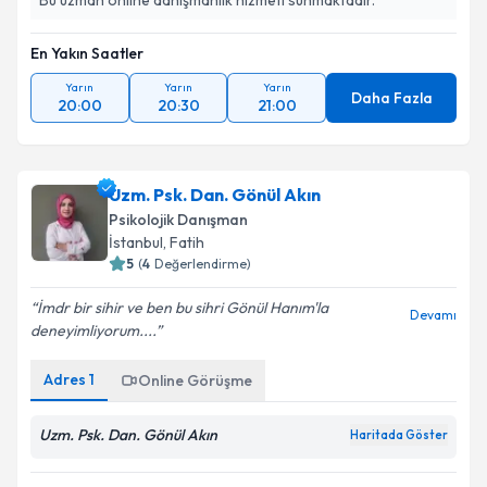
Bu uzman online danışmanlık hizmeti sunmaktadır.
En Yakın Saatler
Yarın
Yarın
Yarın
Daha Fazla
20:00
20:30
21:00
Uzm. Psk. Dan. Gönül Akın
Psikolojik Danışman
İstanbul
, Fatih
5
(
4
Değerlendirme)
İmdr bir sihir ve ben bu sihri Gönül Hanım'la
Devamı
deneyimliyorum....
Adres
1
Online Görüşme
Uzm. Psk. Dan. Gönül Akın
Haritada Göster