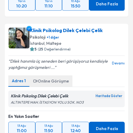
Yarın
Yarın
10 Ağu
Daha Fazla
10:20
11:10
15:50
Klinik Psikolog Dilek Çelebi Çelik
Psikoloji
+
1
diğer
İstanbul
, Maltepe
5
(
25
Değerlendirme)
Dilek hanımla üç seneden beri görüşüyoruz kendisiyle
Devamı
yaptığımız görüşmeleri ...
Adres
1
Online Görüşme
Klinik Psikolog Dilek Çelebi Çelik
Haritada Göster
ALTINTEPE MAH. İSTASYON YOLU SOK. NO3
En Yakın Saatler
13 Ağu
13 Ağu
13 Ağu
Daha Fazla
11:00
11:50
12:40