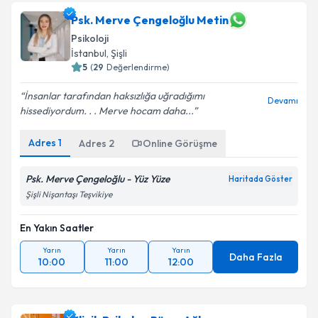
Psk. Merve Çengeloğlu Metin
Psikoloji
İstanbul
, Şişli
5
(
29
Değerlendirme)
İnsanlar tarafından haksızlığa uğradığımı
Devamı
hissediyordum. . . Merve hocam daha...
Adres
1
Adres
2
Online Görüşme
Psk. Merve Çengeloğlu - Yüz Yüze
Haritada Göster
Şişli Nişantaşı Teşvikiye
En Yakın Saatler
Yarın
Yarın
Yarın
Daha Fazla
10:00
11:00
12:00