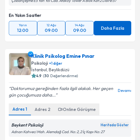
Çobançeşme E5 Yan Yol Cad. Ataköy Tower A Blok Kat:2 Daire:57
En Yakın Saatler
Yarın
12 Ağu
14 Ağu
Daha Fazla
12:00
09:00
09:00
Klinik Psikolog Emine Pınar
Psikoloji
+
1
diğer
İstanbul
, Beylikdüzü
4.9
(
30
Değerlendirme)
Doktorumuz gereğinden fazla ilgili alakalı. Her geçen
Devamı
gün çocuğumuza daha...
Adres
1
Adres
2
Online Görüşme
Beykent Psikoloji
Haritada Göster
Adnan Kahveci Mah. Alemdağ Cad. No: 2, 2 İç Kapı No: 27