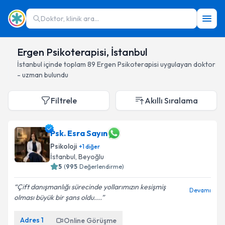
Doktor, klinik ara...
Ergen Psikoterapisi, İstanbul
İstanbul
içinde toplam
89
Ergen Psikoterapisi
uygulayan doktor
- uzman bulundu
Filtrele
Akıllı Sıralama
Psk. Esra Sayın
Psikoloji
+
1
diğer
İstanbul
, Beyoğlu
5
(
995
Değerlendirme)
Çift danışmanlığı sürecinde yollarımızın kesişmiş
Devamı
olması büyük bir şans oldu....
Adres
1
Online Görüşme