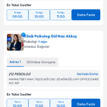
En Yakın Saatler
10 Ağu
10 Ağu
10 Ağu
Daha Fazla
09:00
10:00
11:00
Klinik Psikolog Gül Naz Akkuş
Psikoloji
+
1
diğer
İstanbul
, Bağcılar
Adres
1
Online Görüşme
212 PSİKOLOJİ
Haritada Göster
MAHMUTBEY MAH. TAŞOCAĞI CAD. 212 AĞAOĞLU MY OFFICE DAİRE
NO: 329
En Yakın Saatler
Yarın
Yarın
Yarın
Daha Fazla
10:00
11:00
12:00