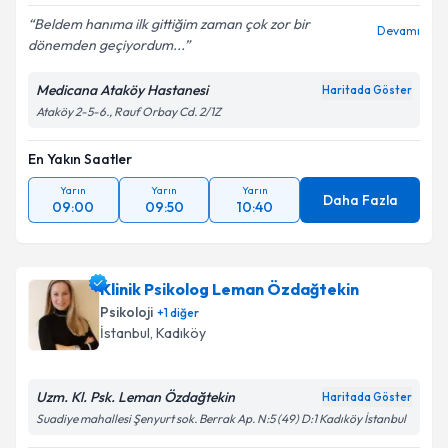
Beldem hanıma ilk gittiğim zaman çok zor bir
Devamı
dönemden geçiyordum...
Medicana Ataköy Hastanesi
Haritada Göster
Ataköy 2-5-6., Rauf Orbay Cd. 2/1Z
En Yakın Saatler
Yarın
Yarın
Yarın
Daha Fazla
09:00
09:50
10:40
Klinik Psikolog Leman Özdağtekin
Psikoloji
+
1
diğer
İstanbul
, Kadıköy
Uzm. Kl. Psk. Leman Özdağtekin
Haritada Göster
Suadiye mahallesi Şenyurt sok. Berrak Ap. N:5 (49) D:1 Kadıköy İstanbul