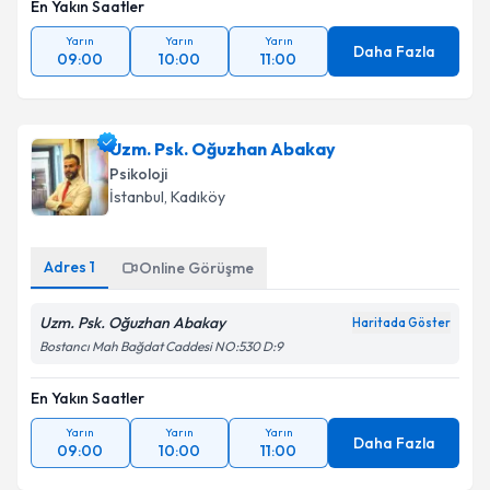
En Yakın Saatler
Yarın
Yarın
Yarın
Daha Fazla
09:00
10:00
11:00
Uzm. Psk. Oğuzhan Abakay
Psikoloji
İstanbul
, Kadıköy
Adres
1
Online Görüşme
Uzm. Psk. Oğuzhan Abakay
Haritada Göster
Bostancı Mah Bağdat Caddesi NO:530 D:9
En Yakın Saatler
Yarın
Yarın
Yarın
Daha Fazla
09:00
10:00
11:00