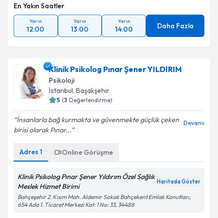
En Yakın Saatler
Yarın
Yarın
Yarın
Daha Fazla
12:00
13:00
14:00
Klinik Psikolog Pınar Şener YILDIRIM
Psikoloji
İstanbul
, Başakşehir
5
(
3
Değerlendirme)
İnsanlarla bağ kurmakta ve güvenmekte güçlük çeken
Devamı
birisi olarak Pınar...
Adres
1
Online Görüşme
Klinik Psikolog Pınar Şener Yıldırım Özel Sağlık
Haritada Göster
Meslek Hizmet Birimi
Bahçeşehir 2. Kısım Mah. Aldemir Sokak Bahçekent Emlak Konutları,
654 Ada 1. Ticaret Merkezi Kat: 1 No: 33, 34488