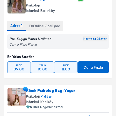
Psikoloji
İstanbul
, Bakırköy
Adres
1
Online Görüşme
Psk. Duygu Rabia Üzülmez
Haritada Göster
Corner Plaza Florya
En Yakın Saatler
Yarın
Yarın
Yarın
Daha Fazla
09:00
10:00
11:00
Klinik Psikolog Ezgi Yaşar
Psikoloji
+
1
diğer
İstanbul
, Kadıköy
5
(
105
Değerlendirme)