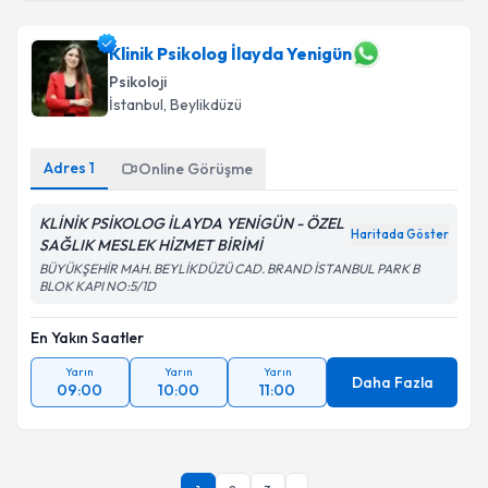
Klinik Psikolog İlayda Yenigün
Psikoloji
İstanbul
, Beylikdüzü
Adres
1
Online Görüşme
KLİNİK PSİKOLOG İLAYDA YENİGÜN - ÖZEL
Haritada Göster
SAĞLIK MESLEK HİZMET BİRİMİ
BÜYÜKŞEHİR MAH. BEYLİKDÜZÜ CAD. BRAND İSTANBUL PARK B
BLOK KAPI NO:5/1D
En Yakın Saatler
Yarın
Yarın
Yarın
Daha Fazla
09:00
10:00
11:00