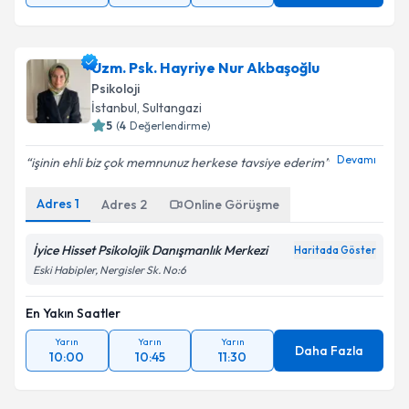
Uzm. Psk. Hayriye Nur Akbaşoğlu
Psikoloji
İstanbul
, Sultangazi
5
(
4
Değerlendirme)
Devamı
işinin ehli biz çok memnunuz herkese tavsiye ederim
Adres
1
Adres
2
Online Görüşme
İyice Hisset Psikolojik Danışmanlık Merkezi
Haritada Göster
Eski Habipler, Nergisler Sk. No:6
En Yakın Saatler
Yarın
Yarın
Yarın
Daha Fazla
10:00
10:45
11:30