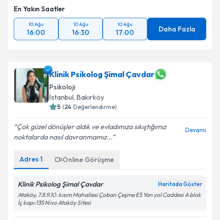
En Yakın Saatler
10 Ağu
10 Ağu
10 Ağu
Daha Fazla
16:00
16:30
17:00
Klinik Psikolog Şimal Çavdar
Psikoloji
İstanbul
, Bakırköy
5
(
24
Değerlendirme)
Çok güzel dönüşler aldık ve evladımıza sıkıştığımız
Devamı
noktalarda nasıl davranmamız...
Adres
1
Online Görüşme
Klinik Psikolog Şimal Çavdar
Haritada Göster
Ataköy, 7.8.9.10. kısım Mahallesi Çoban Çeşme E5 Yan yol Caddesi A blok
İç kapı:135 Nivo Ataköy Sitesi