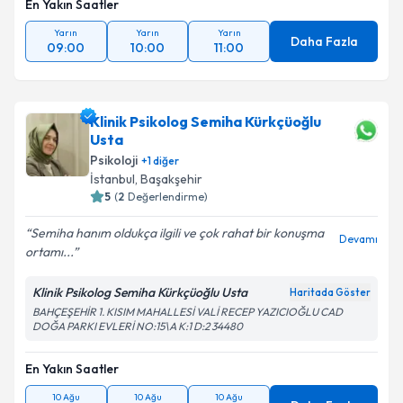
En Yakın Saatler
Yarın
Yarın
Yarın
Daha Fazla
09:00
10:00
11:00
Klinik Psikolog Semiha Kürkçüoğlu
Usta
Psikoloji
+
1
diğer
İstanbul
, Başakşehir
5
(
2
Değerlendirme)
Semiha hanım oldukça ilgili ve çok rahat bir konuşma
Devamı
ortamı...
Klinik Psikolog Semiha Kürkçüoğlu Usta
Haritada Göster
BAHÇEŞEHİR 1. KISIM MAHALLESİ VALİ RECEP YAZICIOĞLU CAD
DOĞA PARKI EVLERİ NO:15\A K:1 D:2 34480
En Yakın Saatler
10 Ağu
10 Ağu
10 Ağu