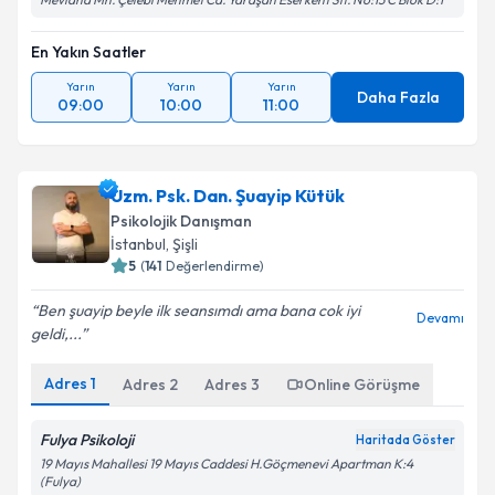
En Yakın Saatler
Yarın
Yarın
Yarın
Daha Fazla
09:00
10:00
11:00
Uzm. Psk. Dan. Şuayip Kütük
Psikolojik Danışman
İstanbul
, Şişli
5
(
141
Değerlendirme)
Ben şuayip beyle ilk seansımdı ama bana cok iyi
Devamı
geldi,...
Adres
1
Adres
2
Adres
3
Online Görüşme
Fulya Psikoloji
Haritada Göster
19 Mayıs Mahallesi 19 Mayıs Caddesi H.Göçmenevi Apartman K:4
(Fulya)