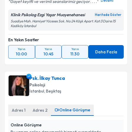
Devamı
Gayet keyifli ve verimli seanslarimiz geciyor. . . .
Klinik Psikolog Ezgi Yaşar Muayenehanesi
Haritada Göster
Suadiye Mah. Hamiyet Yüceses Sok. No:24 Köşk Apart. Kat:3 Daire:15
Kadiköy İstanbul
En Yakın Saatler
Yarın
Yarın
Yarın
Daha Fazla
10:00
10:45
11:30
Psk. İlkay Tunca
Psikoloji
İstanbul
, Beşiktaş
Online Görüşme
Adres
1
Adres
2
Online Görüşme