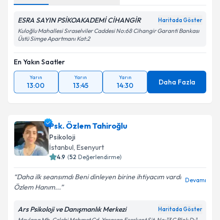
ESRA SAYIN PSİKOAKADEMİ CİHANGİR
Haritada Göster
Kuloğlu Mahallesi Sıraselviler Caddesi No:68 Cihangir Garanti Bankası
Üstü Simge Apartmanı Kat:2
En Yakın Saatler
Yarın
Yarın
Yarın
Daha Fazla
13:00
13:45
14:30
Psk. Özlem Tahiroğlu
Psikoloji
İstanbul
, Esenyurt
4.9
(
52
Değerlendirme)
Daha ilk seansımdı Beni dinleyen birine ihtiyacım vardı
Devamı
Özlem Hanım...
Ars Psikoloji ve Danışmanlık Merkezi
Haritada Göster
Mevlana Mh. Çelebi Mehmet Cd. Yaraşan Eserkent Sit. No:13 C Blok D:1