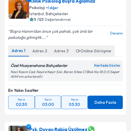
Klinik Psikolog Büşra Ağlamaz
Psikoloji
+
1
diğer
İstanbul
, Bahçelievler
5
(
123
Değerlendirme)
Büşra Hanım’dan önce çok pahalı, çok ünlü bir
Devamı
psikoloğa gitmiştik....
Adres
1
Adres
2
Adres
3
Online Görüşme
Özel Muayenehane Bahçelievler
Haritada Göster
Naci Kasım Cad. Neyire Neyir Sok. Baran Sitesi C1 Blok No:18 D:3 (Sepet
AVM'nin arka tarafı)
En Yakın Saatler
Yarın
Yarın
Yarın
Daha Fazla
02:30
03:00
03:30
Psk. Duygu Rabia Üzülmez