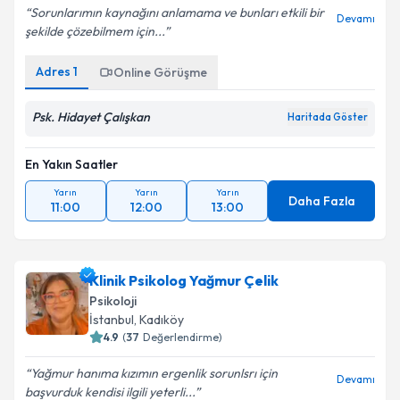
Sorunlarımın kaynağını anlamama ve bunları etkili bir
Devamı
şekilde çözebilmem için...
Kişisel verilerimin işlenmesine ilişkin
Aydınlatma
Adres
1
Online Görüşme
Metni
'ni okudum ve kişisel verilerimin belirtilen
kapsamda işlenmesini kabul ediyorum.
Psk. Hidayet Çalışkan
Haritada Göster
Takvim Talebini Gönder
En Yakın Saatler
Yarın
Yarın
Yarın
Daha Fazla
11:00
12:00
13:00
Klinik Psikolog Yağmur Çelik
Psikoloji
İstanbul
, Kadıköy
4.9
(
37
Değerlendirme)
Yağmur hanıma kızımın ergenlik sorunlsrı için
Devamı
başvurduk kendisi ilgili yeterli...