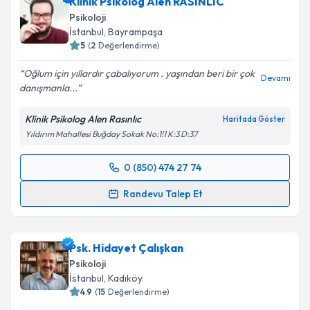
Klinik Psikolog Alen RASINLIC
Psikoloji
İstanbul
, Bayrampaşa
5
(
2
Değerlendirme)
Oğlum için yıllardır çabalıyorum . yaşından beri bir çok
Devamı
danışmanla...
Klinik Psikolog Alen Rasınlıc
Haritada Göster
Yıldırım Mahallesi Buğday Sokak No:1!1 K:3 D:37
0 (850) 474 27 74
Randevu Takvimi Talebi
Randevu Talep Et
Klinik Psikolog Alen RASINLIC
için randevu takvimi
talebi oluşturun. Size bu uzmandan randevu almanız
Psk. Hidayet Çalışkan
için bir takvim hazırlandığında e-posta ile
bilgilendireceğiz.
Psikoloji
İstanbul
, Kadıköy
E-posta Adresiniz
4.9
(
15
Değerlendirme)