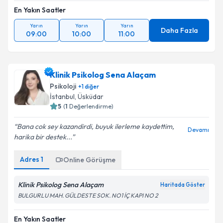
En Yakın Saatler
Yarın
Yarın
Yarın
Daha Fazla
09:00
10:00
11:00
Klinik Psikolog Sena Alaçam
Psikoloji
+
1
diğer
İstanbul
, Üsküdar
5
(
1
Değerlendirme)
Bana cok sey kazandirdi, buyuk ilerleme kaydettim,
Devamı
harika bir destek...
Adres
1
Online Görüşme
Klinik Psikolog Sena Alaçam
Haritada Göster
BULGURLU MAH. GÜLDESTE SOK. NO1 İÇ KAPI NO 2
En Yakın Saatler