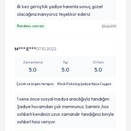
ilk kez görüştük şadiye hanımla sonuç güzel
olacağına inanıyoruz teşekkür ederiz
Randevu sonrası
Şikayet Et
M*** E***
07.10.2022
Zamanlama
İlgi
Ortam
5.0
5.0
5.0
Çocuk ve ergen terapisi
Klinik Psikolog Şadiye Kaya Coşgun
1 sene önce sosyal medya aracılığıyla tanıdığım
Şadiye hocamdan çok memnunuz.Samimi ,hos
sohbeti kendinizi uzun zamandır tanıdığınız biriyle
sohbet hissi veriyor.