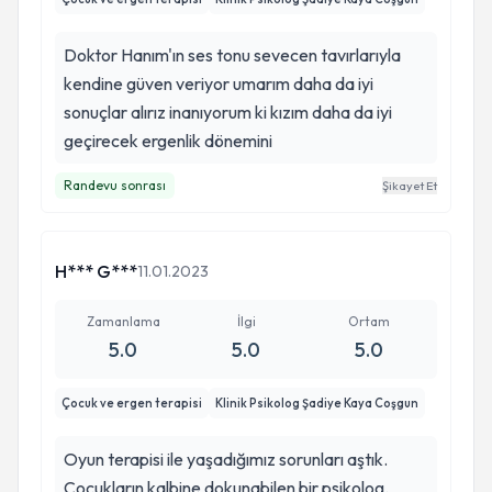
Doktor Hanım'ın ses tonu sevecen tavırlarıyla
kendine güven veriyor umarım daha da iyi
sonuçlar alırız inanıyorum ki kızım daha da iyi
geçirecek ergenlik dönemini
Randevu sonrası
Şikayet Et
H*** G***
11.01.2023
Zamanlama
İlgi
Ortam
5.0
5.0
5.0
Çocuk ve ergen terapisi
Klinik Psikolog Şadiye Kaya Coşgun
Oyun terapisi ile yaşadığımız sorunları aştık.
Çocukların kalbine dokunabilen bir psikolog.