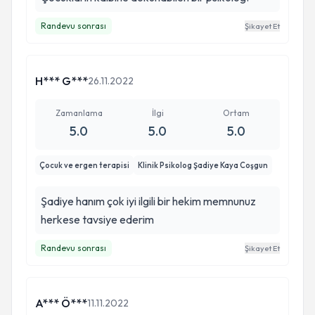
Randevu sonrası
Şikayet Et
H*** G***
26.11.2022
Zamanlama
İlgi
Ortam
5.0
5.0
5.0
Çocuk ve ergen terapisi
Klinik Psikolog Şadiye Kaya Coşgun
Şadiye hanım çok iyi ilgili bir hekim memnunuz
herkese tavsiye ederim
Randevu sonrası
Şikayet Et
A*** Ö***
11.11.2022