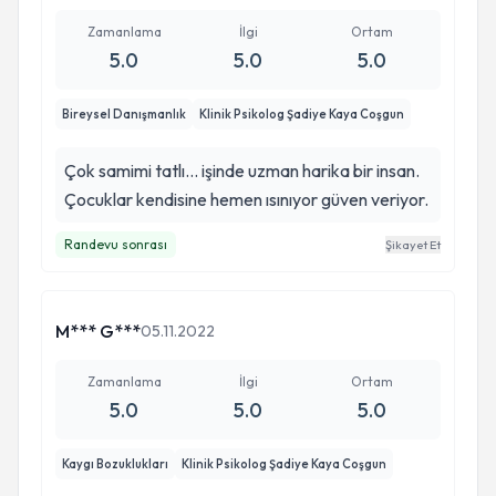
Zamanlama
İlgi
Ortam
5.0
5.0
5.0
Bireysel Danışmanlık
Klinik Psikolog Şadiye Kaya Coşgun
Çok samimi tatlı... işinde uzman harika bir insan.
Çocuklar kendisine hemen ısınıyor güven veriyor.
Randevu sonrası
Şikayet Et
M*** G***
05.11.2022
Zamanlama
İlgi
Ortam
5.0
5.0
5.0
Kaygı Bozuklukları
Klinik Psikolog Şadiye Kaya Coşgun