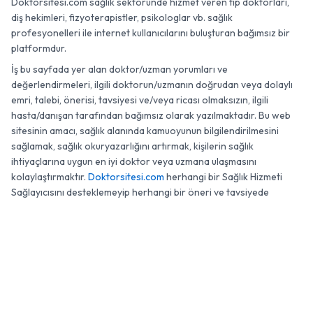
Doktorsitesi.com sağlık sektöründe hizmet veren tıp doktorları,
diş hekimleri, fizyoterapistler, psikologlar vb. sağlık
profesyonelleri ile internet kullanıcılarını buluşturan bağımsız bir
platformdur.
İş bu sayfada yer alan doktor/uzman yorumları ve
değerlendirmeleri, ilgili doktorun/uzmanın doğrudan veya dolaylı
emri, talebi, önerisi, tavsiyesi ve/veya ricası olmaksızın, ilgili
hasta/danışan tarafından bağımsız olarak yazılmaktadır. Bu web
sitesinin amacı, sağlık alanında kamuoyunun bilgilendirilmesini
sağlamak, sağlık okuryazarlığını artırmak, kişilerin sağlık
ihtiyaçlarına uygun en iyi doktor veya uzmana ulaşmasını
kolaylaştırmaktır.
Doktorsitesi.com
herhangi bir Sağlık Hizmeti
Sağlayıcısını desteklemeyip herhangi bir öneri ve tavsiyede
bulunmamaktadır.
0 (850) 474 10 90
WhatsApp
Randevu
© 2007 - 2026 Doktorsitesi.com. Tüm Hakları Saklıdır.