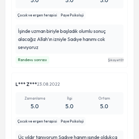
5.0
5.0
5.0
Çocuk ve ergen terapisi
Paye Psikoloji
İşinde uzman biriyle başladık olumlu sonuç
alacağız Allah’ın izniyle Sadıye hanımı cok
sevıyoruz
Randevu sonrası
Şikayet Et
L*** Z***
23.08.2022
Zamanlama
İlgi
Ortam
5.0
5.0
5.0
Çocuk ve ergen terapisi
Paye Psikoloji
Üç yıldır tanıyorum Sadıye hanım ısınde oldukça