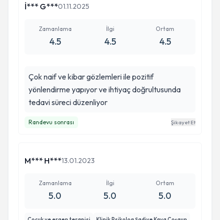
İ*** G***
01.11.2025
Zamanlama
İlgi
Ortam
4.5
4.5
4.5
Çok naif ve kibar gözlemleri ile pozitif
yönlendirme yapıyor ve ihtiyaç doğrultusunda
tedavi süreci düzenliyor
Randevu sonrası
Şikayet Et
M*** H***
13.01.2023
Zamanlama
İlgi
Ortam
5.0
5.0
5.0
Çocuk ve ergen terapisi
Klinik Psikolog Şadiye Kaya Coşgun