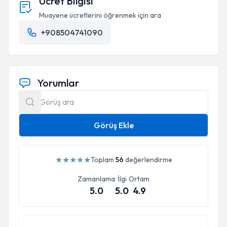
Ücret Bilgisi
Muayene ücretlerini öğrenmek için ara
+908504741090
Yorumlar
Görüş Ekle
★
★
★
★
★
Toplam
56
değerlendirme
Zamanlama
İlgi
Ortam
5.0
5.0
4.9