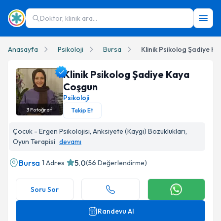
Doktor, klinik ara...
Anasayfa
Psikoloji
Bursa
Klinik Psikolog Şadiye K
Klinik Psikolog Şadiye Kaya
Coşgun
Psikoloji
3
Fotoğraf
Takip Et
Klinik Psikolog Şadiye Kaya Coşgun Profil Fotoğrafı
Çocuk - Ergen Psikolojisi, Anksiyete (Kaygı) Bozuklukları,
Oyun Terapisi
devamı
Bursa
5.0
1 Adres
(
56
Değerlendirme)
Soru Sor
Randevu Al