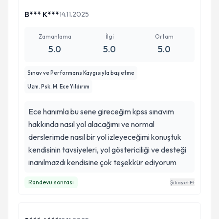
B*** K***
14.11.2025
Zamanlama
İlgi
Ortam
5.0
5.0
5.0
Sınav ve Performans Kaygısıyla baş etme
Uzm. Psk. M. Ece Yıldırım
Ece hanımla bu sene gireceğim kpss sınavım
hakkında nasıl yol alacağımı ve normal
derslerimde nasıl bir yol izleyeceğimi konuştuk
kendisinin tavsiyeleri, yol göstericiliği ve desteği
inanılmazdı kendisine çok teşekkür ediyorum
Randevu sonrası
Şikayet Et