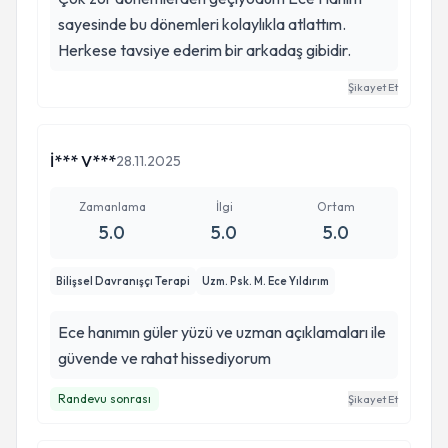
sayesinde bu dönemleri kolaylıkla atlattım.
Herkese tavsiye ederim bir arkadaş gibidir.
Şikayet Et
İ*** V***
28.11.2025
Zamanlama
İlgi
Ortam
5.0
5.0
5.0
Bilişsel Davranışçı Terapi
Uzm. Psk. M. Ece Yıldırım
Ece hanımın güler yüzü ve uzman açıklamaları ile
güvende ve rahat hissediyorum
Randevu sonrası
Şikayet Et