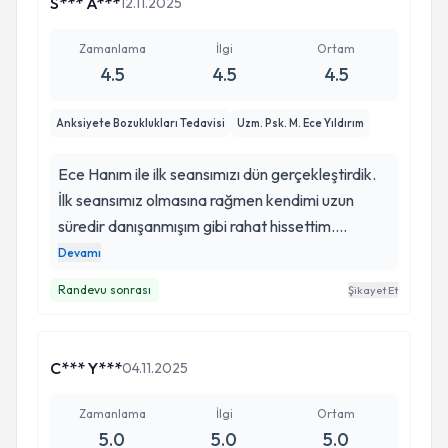
S*** A***
12.11.2025
Zamanlama
İlgi
Ortam
4.5
4.5
4.5
Anksiyete Bozuklukları Tedavisi
Uzm. Psk. M. Ece Yıldırım
Ece Hanım ile ilk seansımızı dün gerçekleştirdik.
İlk seansımız olmasına rağmen kendimi uzun
süredir danışanmışım gibi rahat hissettim.
Görüşmenin ilk anından itibaren güleryüzlüydü.
Devamı
Kaygılarımı sabırla ve anlayışla dinledi.
Randevu sonrası
Şikayet Et
Kafamdaki soru işaretlerinin hepsini cevapladı.
Nasıl bir yol haritası çizeceğimizi benim de
görüşlerimi alarak anlattı. Çok memnun kaldım.
C*** Y***
04.11.2025
İlk destek alışım olmasına rağmen hiç
düşündüğüm gibi gerici geçmedi. Kendisine çok
Zamanlama
İlgi
Ortam
teşekkür ederim. Umarım bütün görüşmelerimiz
5.0
5.0
5.0