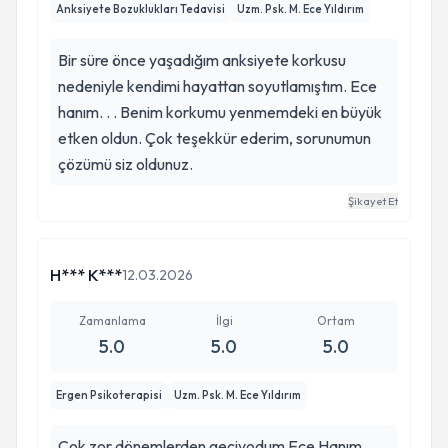
Anksiyete Bozuklukları Tedavisi
Uzm. Psk. M. Ece Yıldırım
Bir süre önce yaşadığım anksiyete korkusu
nedeniyle kendimi hayattan soyutlamıştım. Ece
hanım. . . Benim korkumu yenmemdeki en büyük
etken oldun. Çok teşekkür ederim, sorunumun
çözümü siz oldunuz.
Şikayet Et
H*** K***
12.03.2026
Zamanlama
İlgi
Ortam
5.0
5.0
5.0
Ergen Psikoterapisi
Uzm. Psk. M. Ece Yıldırım
Çok zor dönemlerden geçiyodum Ece Hanım