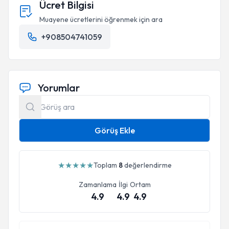
Ücret Bilgisi
Muayene ücretlerini öğrenmek için ara
+908504741059
Yorumlar
Görüş Ekle
★
★
★
★
★
Toplam
8
değerlendirme
Zamanlama
İlgi
Ortam
4.9
4.9
4.9