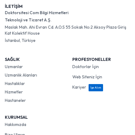
İLETİŞİM
Doktorsitesi Com Bilgi Hizmetleri
Teknoloji ve Ticaret A.Ş.
Maslak Mah. Ahi Evran Cd. A.O.S 55 Sokak No:2 Aksoy Plaza Giriş
Kat Kolektif House
İstanbul, Türkiye
SAĞLIK
PROFESYONELLER
Uzmanlar
Doktorlar İçin
Uzmanlık Alanları
Web Siteniz İçin
Hastalıklar
Kariyer
İşe Alım
Hizmetler
Hastaneler
KURUMSAL
Hakkımızda
Bize Ulaşın