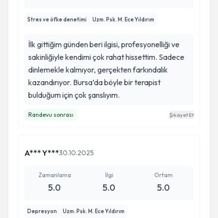
böyle ilerler
Stres ve öfke denetimi
Uzm. Psk. M. Ece Yıldırım
İlk gittiğim günden beri ilgisi, profesyonelliği ve
sakinliğiyle kendimi çok rahat hissettim. Sadece
dinlemekle kalmıyor, gerçekten farkındalık
kazandırıyor. Bursa’da böyle bir terapist
bulduğum için çok şanslıyım.
Randevu sonrası
Şikayet Et
A*** Y***
30.10.2025
Zamanlama
İlgi
Ortam
5.0
5.0
5.0
Depresyon
Uzm. Psk. M. Ece Yıldırım