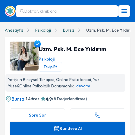
Doktor, klinik ara...
Anasayfa
Psikoloji
Bursa
Uzm. Psk. M. Ece Yıldırım
Uzm. Psk. M. Ece Yıldırım
Psikoloji
Takip Et
Uzm. Psk. M. Ece Yıldırım Profil Fotoğrafı
Yetişkin Bireysel Terapisi, Online Psikoterapi, Yüz
Yüze&Online Psikolojik Danışmanlık
devamı
Bursa
4.9
1 Adres
(
8
Değerlendirme)
Soru Sor
Randevu Al