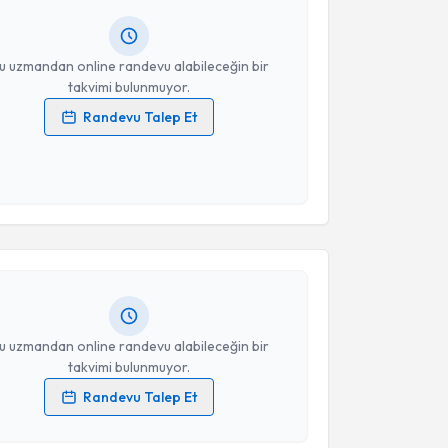
resiniz
u uzmandan online randevu alabileceğin bir
takvimi bulunmuyor.
Randevu Talep Et
 verilerimin işlenmesine ilişkin
Aydınlatma Metni
'ni
 ve kişisel verilerimin belirtilen kapsamda
akvimi Talebi
esini kabul ediyorum.
Takvim Talebini Gönder
 Kübra İbrahimoğlu
için randevu takvimi talebi
Size bu uzmandan randevu almanız için bir takvim
ında e-posta ile bilgilendireceğiz.
resiniz
u uzmandan online randevu alabileceğin bir
takvimi bulunmuyor.
Randevu Talep Et
akvimi Talebi
 verilerimin işlenmesine ilişkin
Aydınlatma Metni
'ni
 ve kişisel verilerimin belirtilen kapsamda