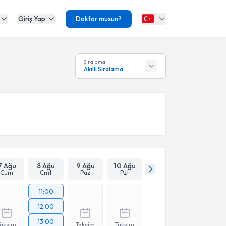
Giriş Yap
Doktor musun?
Sıralama
Akıllı Sıralama
7 Ağu
8 Ağu
9 Ağu
10 Ağu
Cum
Cmt
Paz
Pzt
11:00
12:00
13:00
Takvim
Takvim
Takvim