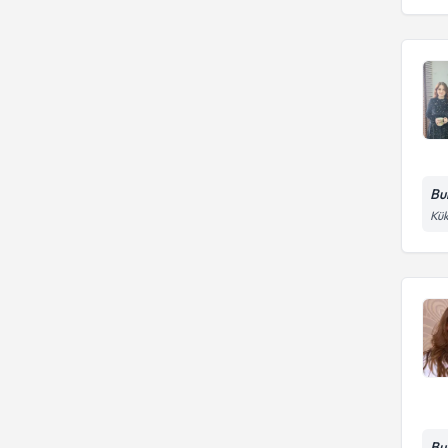
Bur
Kük
Bur