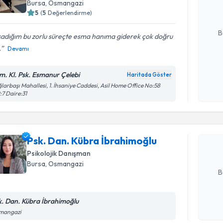
Bursa
, Osmangazi
5
(
5
Değerlendirme)
E-posta Ad
B
şadığım bu zorlu süreçte esma hanıma giderek çok doğru
.
Devamı
Kişisel
m. Kl. Psk. Esmanur Çelebi
Haritada Göster
okudum
Randevu T
larbaşı Mahallesi, 1. İhsaniye Caddesi, Asil Home Office No:58
işlenm
:7 Daire:31
Psk. Dan.
oluşturun. 
Psk. Dan. Kübra İbrahimoğlu
hazırlandığ
Psikolojik Danışman
E-posta Ad
Bursa
, Osmangazi
B
k. Dan. Kübra İbrahimoğlu
Randevu T
Kişisel
mangazi
okudum