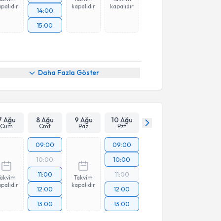
palıdır
kapalıdır
kapalıdır
14:00
15:00
Daha Fazla Göster
7 Ağu
8 Ağu
9 Ağu
10 Ağu
Cum
Cmt
Paz
Pzt
09:00
09:00
10:00
10:00
11:00
11:00
Takvim
Takvim
palıdır
kapalıdır
12:00
12:00
13:00
13:00