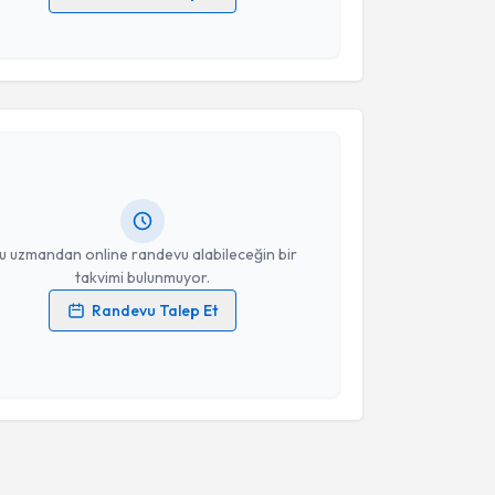
 verilerimin işlenmesine ilişkin
Aydınlatma Metni
'ni
 ve kişisel verilerimin belirtilen kapsamda
esini kabul ediyorum.
akvimi Talebi
Takvim Talebini Gönder
 Yeşilbaş
için randevu takvimi talebi oluşturun. Size
 randevu almanız için bir takvim hazırlandığında e-
lgilendireceğiz.
resiniz
u uzmandan online randevu alabileceğin bir
takvimi bulunmuyor.
Randevu Talep Et
 verilerimin işlenmesine ilişkin
Aydınlatma Metni
'ni
 ve kişisel verilerimin belirtilen kapsamda
esini kabul ediyorum.
Takvim Talebini Gönder