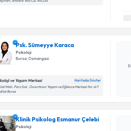
çınarı, Ankara Yolu Cd. No:235
Randevu T
Psk. Süme
Size bu uzm
Psk. Sümeyye Karaca
hazırlandığ
Psikoloji
E-posta Ad
Bursa
, Osmangazi
B
ikoloji ve Yaşam Merkezi
Haritada Göster
Kişisel
iklal Mah. Pars Sok . Downtown Yaşam ve Eğlence Merkezi No :4/1
ital Bursa
okudum
işlenm
Randevu T
Klinik Psikolog Esmanur Çelebi
Klinik Ps
oluşturun. 
Psikoloji
hazırlandığ