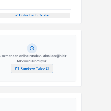
akvimi Talebi
Daha Fazla Göster
yye Karaca
için randevu takvimi talebi oluşturun.
andan randevu almanız için bir takvim
ında e-posta ile bilgilendireceğiz.
resiniz
u uzmandan online randevu alabileceğin bir
takvimi bulunmuyor.
Randevu Talep Et
 verilerimin işlenmesine ilişkin
Aydınlatma Metni
'ni
 ve kişisel verilerimin belirtilen kapsamda
esini kabul ediyorum.
akvimi Talebi
Takvim Talebini Gönder
ikolog Esmanur Çelebi
için randevu takvimi talebi
Size bu uzmandan randevu almanız için bir takvim
ında e-posta ile bilgilendireceğiz.