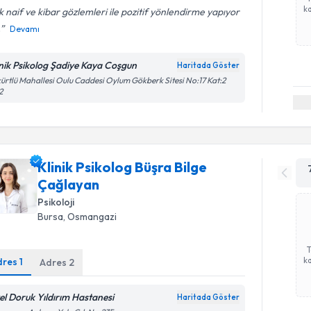
ka
 naif ve kibar gözlemleri ile pozitif yönlendirme yapıyor
.
Devamı
inik Psikolog Şadiye Kaya Coşgun
Haritada Göster
ürtlü Mahallesi Oulu Caddesi Oylum Gökberk Sitesi No:17 Kat:2
2
Klinik Psikolog Büşra Bilge
Çağlayan
Psikoloji
Bursa
, Osmangazi
ka
dres
1
Adres
2
el Doruk Yıldırım Hastanesi
Haritada Göster