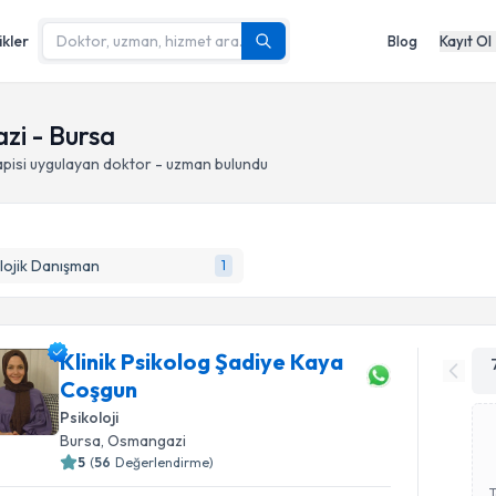
ikler
Blog
Kayıt Ol
zi - Bursa
pisi
uygulayan doktor - uzman bulundu
lojik Danışman
1
Klinik Psikolog Şadiye Kaya
Coşgun
Psikoloji
Bursa
, Osmangazi
5
(
56
Değerlendirme)