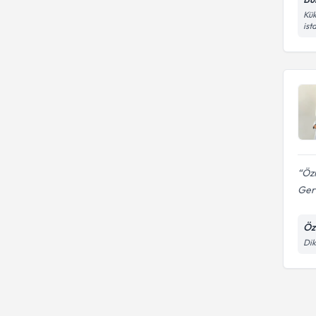
Kük
ist
Özn
Gerç
Öz
Dik