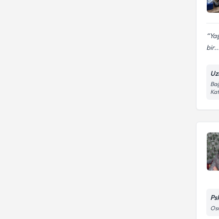
Ya
bir..
Uz
Bağ
Kat
Ps
Os