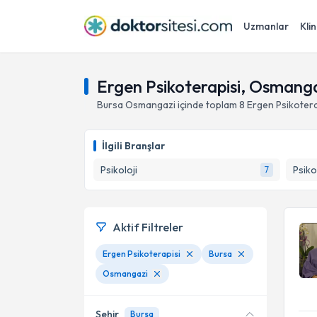
Uzmanlar
Klin
Ergen Psikoterapisi, Osmanga
Bursa
Osmangazi
içinde toplam
8
Ergen Psikotera
İlgili Branşlar
Psikoloji
Psiko
7
Aktif Filtreler
Ergen Psikoterapisi
Bursa
Osmangazi
Şehir
Bursa