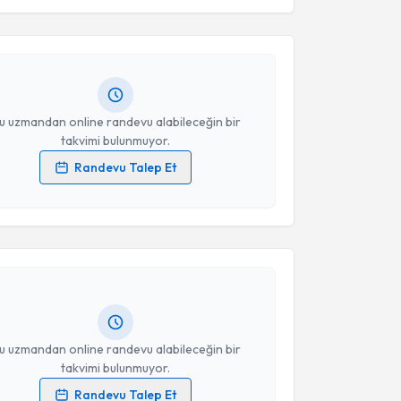
esini kabul ediyorum.
ikolog Gözde Demir
için randevu takvimi talebi
Size bu uzmandan randevu almanız için bir takvim
ında e-posta ile bilgilendireceğiz.
Takvim Talebini Gönder
resiniz
u uzmandan online randevu alabileceğin bir
takvimi bulunmuyor.
Randevu Talep Et
 verilerimin işlenmesine ilişkin
Aydınlatma Metni
'ni
akvimi Talebi
 ve kişisel verilerimin belirtilen kapsamda
esini kabul ediyorum.
kolog Filiz Yakmaz Basılgan
için randevu takvimi
turun. Size bu uzmandan randevu almanız için bir
Takvim Talebini Gönder
rlandığında e-posta ile bilgilendireceğiz.
resiniz
u uzmandan online randevu alabileceğin bir
takvimi bulunmuyor.
Randevu Talep Et