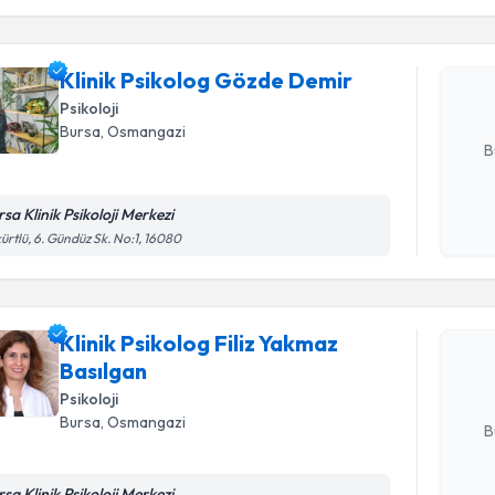
işlenm
Klinik Ps
oluşturun. 
Klinik Psikolog Gözde Demir
hazırlandığ
Psikoloji
E-posta Ad
Bursa
, Osmangazi
B
sa Klinik Psikoloji Merkezi
Kişisel
Randevu T
ürtlü, 6. Gündüz Sk. No:1, 16080
okudum
işlenm
Klinik Psi
talebi oluş
Klinik Psikolog Filiz Yakmaz
takvim hazı
Basılgan
Psikoloji
E-posta Ad
Bursa
, Osmangazi
B
sa Klinik Psikoloji Merkezi