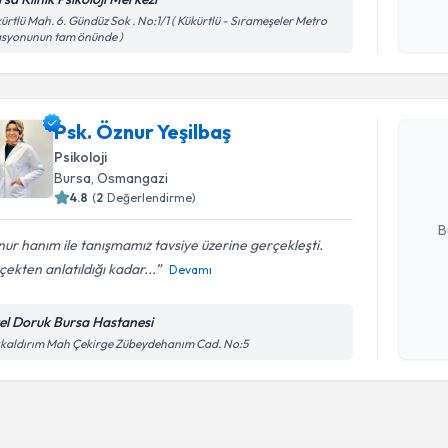
Kişisel
ürtlü Mah. 6. Gündüz Sok . No:1/1 ( Kükürtlü - Sırameşeler Metro
okudum
asyonunun tam önünde )
işlenm
Randevu T
Psk. Öznur
Psk. Öznur Yeşilbaş
bu uzmandan
Psikoloji
posta ile bi
Bursa
, Osmangazi
4.8
(
2
Değerlendirme)
E-posta Ad
B
ur hanım ile tanışmamız tavsiye üzerine gerçekleşti.
ekten anlatıldığı kadar...
Devamı
Kişisel
okudum
el Doruk Bursa Hastanesi
işlenm
kaldırım Mah Çekirge Zübeydehanım Cad. No:5