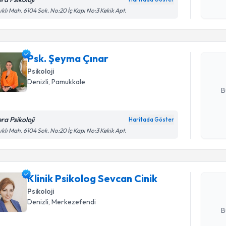
Randevu T
işlenm
ıklı Mah. 6104 Sok. No:20 İç Kapı No:3 Kekik Apt.
Psk. Şeym
uzmandan ra
Psk. Şeyma Çınar
posta ile bi
Psikoloji
E-posta Ad
Denizli
, Pamukkale
B
ra Psikoloji
Haritada Göster
Randevu T
Kişisel
ıklı Mah. 6104 Sok. No:20 İç Kapı No:3 Kekik Apt.
okudum
işlenm
Klinik Psi
oluşturun. 
Klinik Psikolog Sevcan Cinik
hazırlandığ
Psikoloji
E-posta Ad
Denizli
, Merkezefendi
B