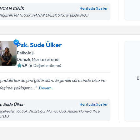
VCAN CİNİK
Haritada Göster
Kişisel
NİŞEHİR MAH. 5 SK. HANAY EVLER STS. 1F BLOK NO:1
okudum
Randevu T
işlenm
Psk. Sude Ülker
Psk. Sude
uzmandan ra
Psikoloji
posta ile bi
Denizli
, Merkezefendi
4.9
(
6
Değerlendirme)
E-posta Ad
B
ındaki kardeşimi götürdüm. Ergenlik sürecinde bize ve
eşime yaklaşımı...
Devamı
Kişisel
k. Sude Ülker
Haritada Göster
okudum
çelievler, 75. Sok. No:2 Uğur Mumcu Cad. Adalet Home Office
işlenm
:1 D:3