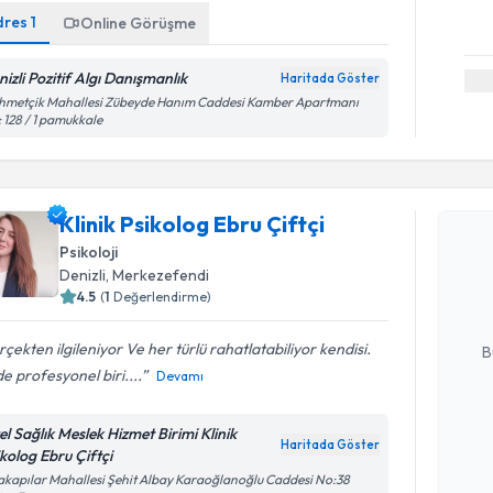
dres
1
Online Görüşme
nizli Pozitif Algı Danışmanlık
Haritada Göster
hmetçik Mahallesi Zübeyde Hanım Caddesi Kamber Apartmanı
 128 / 1 pamukkale
Randevu T
Klinik Psikolog Ebru Çiftçi
Klinik Psi
Psikoloji
oluşturun. 
Denizli
, Merkezefendi
hazırlandığ
4.5
(
1
Değerlendirme)
E-posta Ad
çekten ilgileniyor Ve her türlü rahatlatabiliyor kendisi.
B
de profesyonel biri....
Devamı
Kişisel
el Sağlık Meslek Hizmet Birimi Klinik
Haritada Göster
okudum
ikolog Ebru Çiftçi
işlenm
akapılar Mahallesi Şehit Albay Karaoğlanoğlu Caddesi No:38