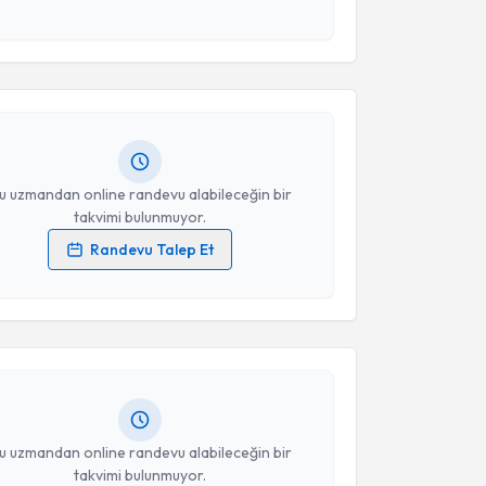
akvimi Talebi
esini kabul ediyorum.
a Çınar
için randevu takvimi talebi oluşturun. Size bu
Takvim Talebini Gönder
ndevu almanız için bir takvim hazırlandığında e-
lgilendireceğiz.
resiniz
u uzmandan online randevu alabileceğin bir
takvimi bulunmuyor.
Randevu Talep Et
akvimi Talebi
 verilerimin işlenmesine ilişkin
Aydınlatma Metni
'ni
 ve kişisel verilerimin belirtilen kapsamda
esini kabul ediyorum.
kolog Sevcan Cinik
için randevu takvimi talebi
Size bu uzmandan randevu almanız için bir takvim
ında e-posta ile bilgilendireceğiz.
Takvim Talebini Gönder
resiniz
u uzmandan online randevu alabileceğin bir
takvimi bulunmuyor.