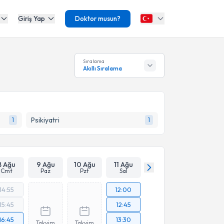
Giriş Yap
Doktor musun?
Sıralama
Akıllı Sıralama
Psikiyatri
1
1
8 Ağu
9 Ağu
10 Ağu
11 Ağu
Cmt
Paz
Pzt
Sal
14:55
12:00
15:45
12:45
16:45
13:30
Takvim
Takvim