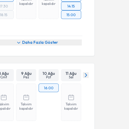
kapalıdır
kapalıdır
17:30
14:15
18:15
15:00
Daha Fazla Göster
8 Ağu
9 Ağu
10 Ağu
11 Ağu
Cmt
Paz
Pzt
Sal
16:00
Takvim
Takvim
Takvim
palıdır
kapalıdır
kapalıdır