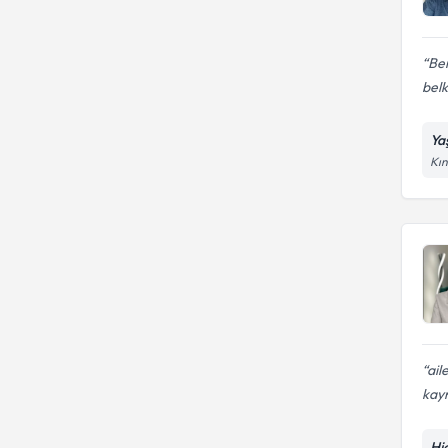
Ben
belk
Ya
Kın
ail
kayn
Hie