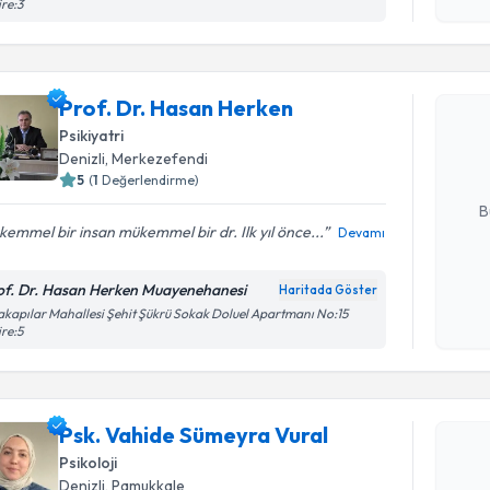
re:3
Randevu T
Prof. Dr.
Prof. Dr. Hasan Herken
Size bu uzm
Psikiyatri
hazırlandığ
Denizli
, Merkezefendi
E-posta Ad
5
(
1
Değerlendirme)
B
emmel bir insan mükemmel bir dr. Ilk yıl önce...
Devamı
Kişisel
of. Dr. Hasan Herken Muayenehanesi
Haritada Göster
okudum
akapılar Mahallesi Şehit Şükrü Sokak Doluel Apartmanı No:15
re:5
işlenm
Randevu T
Psk. Vahi
Psk. Vahide Sümeyra Vural
oluşturun. 
Psikoloji
hazırlandığ
Denizli
, Pamukkale