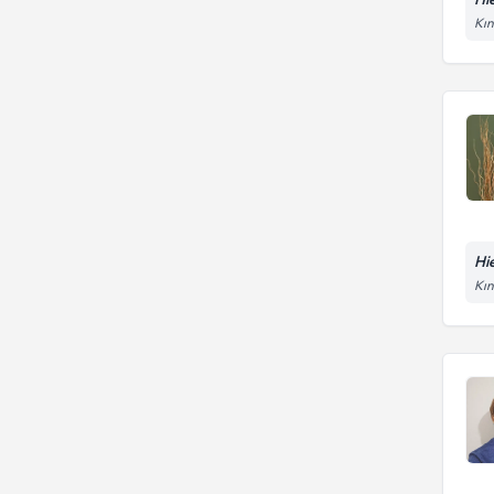
Kın
Hie
Kın