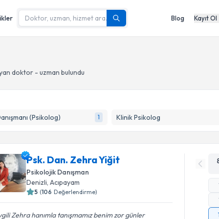
ikler
Blog
Kayıt Ol
yan doktor - uzman bulundu
Danışmanı (Psikolog)
Klinik Psikolog
1
Psk. Dan. Zehra Yiğit
Psikolojik Danışman
Denizli
, Acıpayam
5
(
106
Değerlendirme)
gili Zehra hanımla tanışmamız benim zor günler