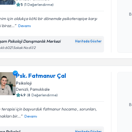
5
(
1
Değerlendirme)
E-posta Ad
B
im için oldukça kötü bir dönemde psikoterapiye karşı
i biraz...
Devamı
Kişisel
okudum
şam Psikoloji Danışmanlık Merkezi
Haritada Göster
işlenm
ıklı 6021 Sokak No:61/2
Randevu T
Psk. Fatm
Psk. Fatmanur Çal
bu uzmandan
Psikoloji
posta ile bi
Denizli
, Pamukkale
4.9
(
8
Değerlendirme)
E-posta Ad
B
e terapisi için başvurduk fatmanur hocama , sorunları,
akları bir...
Devamı
Kişisel
okudum
ra Psikoloji
Haritada Göster