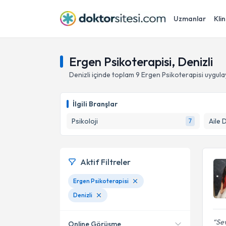
Uzmanlar
Klin
Ergen Psikoterapisi, Denizli
Denizli
içinde toplam
9
Ergen Psikoterapisi
uygula
İlgili Branşlar
Psikoloji
Aile 
7
Aktif Filtreler
Ergen Psikoterapisi
Denizli
Sev
Online Görüşme