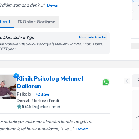
irdiğim zamana denk...
Devamı
dres
1
Online Görüşme
k. Dan. Zehra Yiğit
Haritada Göster
ğı Mahalle Ofis Sokak Kanarya İş Merkezi Bina No:2 Kat:1 Daire:
 PTT yanı
Klinik Psikolog Mehmet
Dalkıran
Psikoloji
+
2
diğer
Denizli
, Merkezefendi
5
(
46
Değerlendirme)
ka
ernetteki yorumlarına istinaden kendisine gittim.
oloğuma içsel huzursuzluklarım, iş ve...
Devamı