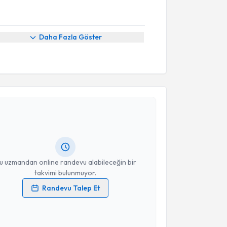
Daha Fazla Göster
akvimi Talebi
kolog Ebru Çiftçi
için randevu takvimi talebi
Size bu uzmandan randevu almanız için bir takvim
ında e-posta ile bilgilendireceğiz.
resiniz
u uzmandan online randevu alabileceğin bir
takvimi bulunmuyor.
Randevu Talep Et
 verilerimin işlenmesine ilişkin
Aydınlatma Metni
'ni
 ve kişisel verilerimin belirtilen kapsamda
esini kabul ediyorum.