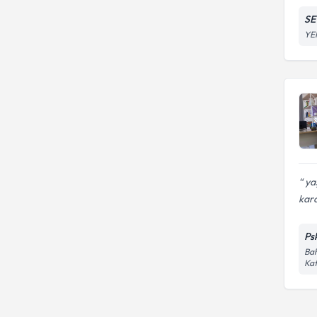
SE
YE
yaş
kard
Ps
Bah
Kat