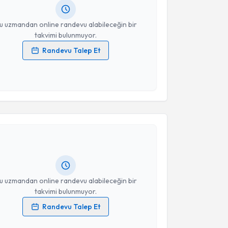
resiniz
u uzmandan online randevu alabileceğin bir
takvimi bulunmuyor.
Randevu Talep Et
 verilerimin işlenmesine ilişkin
Aydınlatma Metni
'ni
 ve kişisel verilerimin belirtilen kapsamda
esini kabul ediyorum.
akvimi Talebi
Takvim Talebini Gönder
anur Çal
için randevu takvimi talebi oluşturun. Size
 randevu almanız için bir takvim hazırlandığında e-
lgilendireceğiz.
resiniz
u uzmandan online randevu alabileceğin bir
takvimi bulunmuyor.
Randevu Talep Et
 verilerimin işlenmesine ilişkin
Aydınlatma Metni
'ni
 ve kişisel verilerimin belirtilen kapsamda