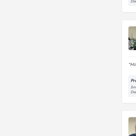
Dai
Depresyon
YAKIN DOGU UNIVERSITESI
Mük
Pr
Sır
Dai