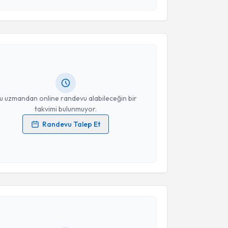
akvimi Talebi
Takvim Talebini Gönder
 Hasan Herken
için randevu takvimi talebi oluşturun.
andan randevu almanız için bir takvim
ında e-posta ile bilgilendireceğiz.
resiniz
u uzmandan online randevu alabileceğin bir
takvimi bulunmuyor.
Randevu Talep Et
 verilerimin işlenmesine ilişkin
Aydınlatma Metni
'ni
 ve kişisel verilerimin belirtilen kapsamda
esini kabul ediyorum.
akvimi Talebi
Takvim Talebini Gönder
de Sümeyra Vural
için randevu takvimi talebi
Size bu uzmandan randevu almanız için bir takvim
ında e-posta ile bilgilendireceğiz.