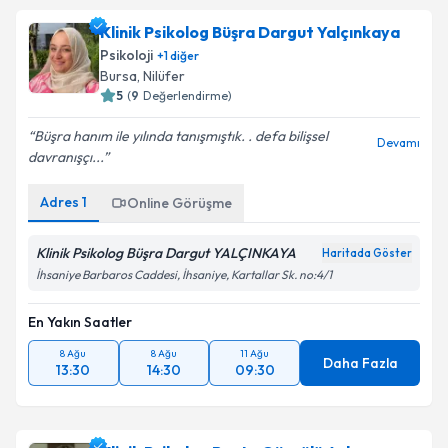
Klinik Psikolog Büşra Dargut Yalçınkaya
Psikoloji
+
1
diğer
Bursa
,
Nilüfer
5
(
9
Değerlendirme)
Büşra hanım ile yılında tanışmıştık. . defa bilişsel
Devamı
davranışçı...
Adres
1
Online Görüşme
Klinik Psikolog Büşra Dargut YALÇINKAYA
Haritada Göster
İhsaniye Barbaros Caddesi, İhsaniye, Kartallar Sk. no:4/1
En Yakın Saatler
8 Ağu
8 Ağu
11 Ağu
Daha Fazla
13:30
14:30
09:30