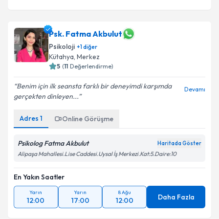
Psk. Fatma Akbulut
Psikoloji
+
1
diğer
Kütahya
,
Merkez
5
(
11
Değerlendirme)
Benim için ilk seansta farklı bir deneyimdi karşımda
Devamı
gerçekten dinleyen...
Adres
1
Online Görüşme
Psikolog Fatma Akbulut
Haritada Göster
Alipaşa Mahallesi.Lise Caddesi.Uysal İş Merkezi.Kat:5.Daire:10
En Yakın Saatler
Yarın
Yarın
8 Ağu
Daha Fazla
12:00
17:00
12:00