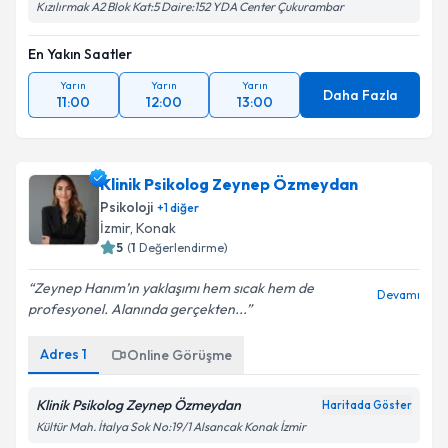
Kızılırmak A2 Blok Kat:5 Daire:152 YDA Center Çukurambar
En Yakın Saatler
Yarın
Yarın
Yarın
Daha Fazla
11:00
12:00
13:00
Klinik Psikolog Zeynep Özmeydan
Psikoloji
+
1
diğer
İzmir
,
Konak
5
(
1
Değerlendirme)
Zeynep Hanım’ın yaklaşımı hem sıcak hem de
Devamı
profesyonel. Alanında gerçekten...
Adres
1
Online Görüşme
Klinik Psikolog Zeynep Özmeydan
Haritada Göster
Kültür Mah. İtalya Sok No:19/1 Alsancak Konak İzmir