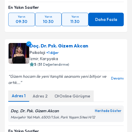
En Yakın Saatler
Yarın
Yarın
Yarın
Daha Fazla
09:30
10:30
11:30
Doç. Dr. Psk. Gizem Akcan
Psikoloji
+
1
diğer
İzmir
,
Karşıyaka
5
(
51
Değerlendirme)
Gizem hocam ile yeni tanıştık seansımı yeni bitiyor ve
Devamı
artık...
Adres
1
Adres
2
Online Görüşme
Doç. Dr. Psk. Gizem Akcan
Haritada Göster
Mavişehir Yali Mah. 6500/1 Sok. Park Yaşam Sitesi H/12
En Yakın Saatler