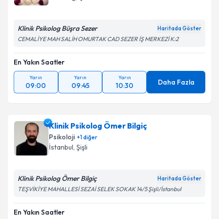
Tekirdağ
,
Çorlu
Klinik Psikolog Büşra Sezer
Haritada Göster
CEMALİYE MAH SALİH OMURTAK CAD SEZER İŞ MERKEZİ K:2
En Yakın Saatler
Yarın
Yarın
Yarın
Daha Fazla
09:00
09:45
10:30
Klinik Psikolog Ömer Bilgiç
Psikoloji
+
1
diğer
İstanbul
,
Şişli
Klinik Psikolog Ömer Bilgiç
Haritada Göster
TEŞVİKİYE MAHALLESİ SEZAİ SELEK SOKAK 14/5 Şişli/İstanbul
En Yakın Saatler