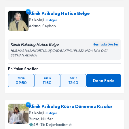
Klinik Psikolog Hatice Belge
Psikoloji
+
1
diğer
Adana
,
Seyhan
Klinik Psikolog Hatice Belge
Haritada Göster
HURMALI MAH KURTULUŞ CAD BAKIMLI PLAZA NO:41 K:6 D:21
SEYHAN ADANA
En Yakın Saatler
Yarın
Yarın
Yarın
Daha Fazla
09:50
11:50
12:40
Klinik Psikolog Kübra Dünemez Kısalar
Psikoloji
+
1
diğer
Bursa
,
Nilüfer
4.9
(
36
Değerlendirme)