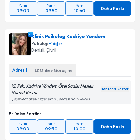
Yarın
Yarın
Yarın
Daha Fazla
09:00
09:50
10:40
Klinik Psikolog Kadriye Yöndem
Psikoloji
+
1
diğer
Denizli
,
Çivril
Adres
1
Online Görüşme
Kl. Psk. Kadriye Yöndem Özel Sağlık Meslek
Haritada Göster
Hizmet Birimi
Çayır Mahallesi Ergenekon Caddesi No:1 Daire:1
En Yakın Saatler
Yarın
Yarın
Yarın
Daha Fazla
09:00
09:30
10:00