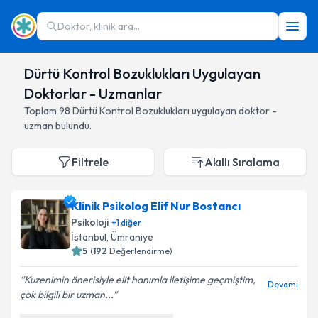
Doktor, klinik ara...
Dürtü Kontrol Bozuklukları Uygulayan
Doktorlar - Uzmanlar
Toplam
98
Dürtü Kontrol Bozuklukları
uygulayan doktor -
uzman bulundu.
Filtrele
Akıllı Sıralama
Klinik Psikolog Elif Nur Bostancı
Psikoloji
+
1
diğer
İstanbul
,
Ümraniye
5
(
192
Değerlendirme)
Kuzenimin önerisiyle elit hanımla iletişime geçmiştim,
Devamı
çok bilgili bir uzman...