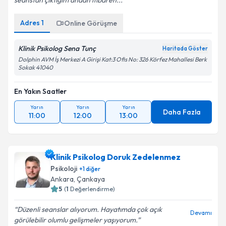
seanstan çıktığım andan itibaren...
Adres
1
Online Görüşme
Klinik Psikolog Sena Tunç
Haritada Göster
Dolphin AVM İş Merkezi A Girişi Kat:3 Ofis No: 326 Körfez Mahallesi Berk
Sokak 41040
En Yakın Saatler
Yarın
Yarın
Yarın
Daha Fazla
11:00
12:00
13:00
Klinik Psikolog Doruk Zedelenmez
Psikoloji
+
1
diğer
Ankara
,
Çankaya
5
(
1
Değerlendirme)
Düzenli seanslar alıyorum. Hayatımda çok açık
Devamı
görülebilir olumlu gelişmeler yaşıyorum.