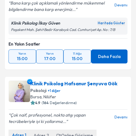
Bana karşı çok açıklamalı yönlendirme mükemmel
Devamı
bilgilendirme bana karşı enerjimiz...
Klinik Psikolog İlkay Güven
Haritada Göster
Paşakent Mah. Şehit Bedir Karabıyık Cad. Cumhuriyet Ap. No : 7/B
En Yakın Saatler
Yarın
Yarın
11 Ağu
Daha Fazla
15:00
17:00
15:00
Klinik Psikolog Hafsanur Şenyuva Gök
Psikoloji
+
1
diğer
Bursa
,
Nilüfer
4.9
(
164
Değerlendirme)
Çok naif, profesyonel, nokta atışı yapan
Devamı
tecrübeleriyle iyi ki yollarımız...
Adres
1
Adres
2
Online Görüşme