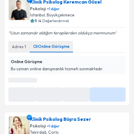
Klinik Psikolog Keremcan Güzel
Psikoloji
+
1
diğer
İstanbul
,
Büyükçekmece
5
(
4
Değerlendirme)
Uzun zamandır aldığım terapilerden oldukça memnunum
Online Görüşme
Adres
1
Online Görüşme
Bu uzman online danışmanlık hizmeti sunmaktadır.
En Yakın Saatler
Yarın
Yarın
Yarın
Daha Fazla
08:00
09:00
10:00
Klinik Psikolog Büşra Sezer
Psikoloji
+
1
diğer