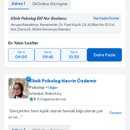
Adres
1
Online Görüşme
Klinik Psikolog Elif Nur Bostancı
Haritada Göster
Avrupa Residence, Yamanevler, Dr. Fazıl Küçük Cd. A2 Blok No:10 D:6.
Kat, Daire 24, 34764 Ümraniye/İstanbul
En Yakın Saatler
Yarın
Yarın
Yarın
Daha Fazla
09:00
09:45
10:30
Klinik Psikolog Nesrin Özdemir
Psikoloji
+
1
diğer
İstanbul
,
Bakırköy
5
(
1
Değerlendirme)
Gerçekten hem kişilik olarak hemde bilgi olarak çok
Devamı
iyi ve...