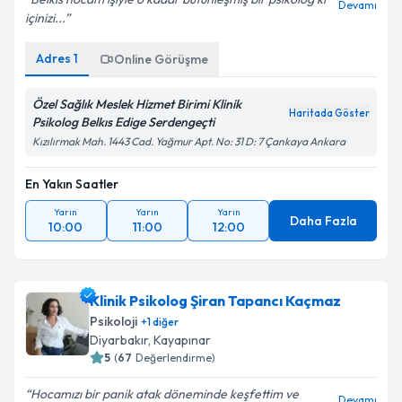
Devamı
içinizi...
Adres
1
Online Görüşme
Özel Sağlık Meslek Hizmet Birimi Klinik
Haritada Göster
Psikolog Belkıs Edige Serdengeçti
Kızılırmak Mah. 1443 Cad. Yağmur Apt. No: 31 D: 7 Çankaya Ankara
En Yakın Saatler
Yarın
Yarın
Yarın
Daha Fazla
10:00
11:00
12:00
Klinik Psikolog Şiran Tapancı Kaçmaz
Psikoloji
+
1
diğer
Diyarbakır
,
Kayapınar
5
(
67
Değerlendirme)
Hocamızı bir panik atak döneminde keşfettim ve
Devamı