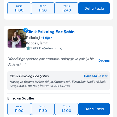
Yarın
Yarın
Yarın
Daha Fazla
11:00
11:50
12:40
Klinik Psikolog Ece Şahin
Psikoloji
+
1
diğer
Kocaeli
,
İzmit
5
(
82
Değerlendirme)
Kendisi gerçekten çok empatik, anlayışlı ve çok iyi bir
Devamı
dinleyici....
Klinik Psikolog Ece Şahin
Haritada Göster
Mars İş ve Yaşam Merkezi Yahya Kaptan Mah. Elzem Sok. No:54 A1 Blok,
Giriş:1, Kat:1 Ofis No:1, İzmit/KOCAELİ 41200
En Yakın Saatler
Yarın
Yarın
Yarın
Daha Fazla
11:00
11:30
12:00