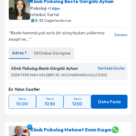
Klinik Psikolog Beste Görgülü Ayhan
Psikoloji
+
1
diğer
İstanbul
,
Kartal
5
(
12
Değerlendirme)
Beste hanımla çok zorlu bir süreçteyken yollarımız
Devamı
kesişti ve...
Adres
1
Online Görüşme
Klinik Psikolog Beste Görgülü Ayhan
Haritada Göster
ESENTEPE MAH. KELEBEK SK. NO2 MARMARA KULE D202
En Yakın Saatler
Yarın
Yarın
Yarın
Daha Fazla
10:00
10:50
12:50
Klinik Psikolog Mehmet Emin Kızgın