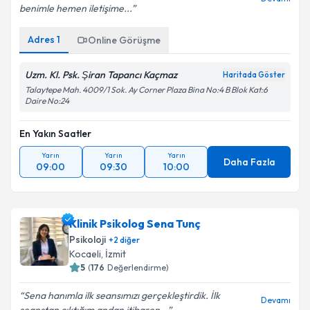
benimle hemen iletişime...
Adres
1
Online Görüşme
Uzm. Kl. Psk. Şiran Tapancı Kaçmaz
Haritada Göster
Talaytepe Mah. 4009/1 Sok. Ay Corner Plaza Bina No:4 B Blok Kat:6
Daire No:24
En Yakın Saatler
Yarın
Yarın
Yarın
Daha Fazla
09:00
09:30
10:00
Klinik Psikolog Sena Tunç
Psikoloji
+
2
diğer
Kocaeli
,
İzmit
5
(
176
Değerlendirme)
Sena hanımla ilk seansımızı gerçekleştirdik. İlk
Devamı