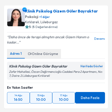
Klinik Psikolog Gizem Güler Bayraktar
Psikoloji
+
1
diğer
Kırklareli
,
Lüleburgaz
5
(
5
Değerlendirme)
Daha önce de terapi almıştım ancak Gizem Hanım o
Devamı
kadar...
Adres
1
Online Görüşme
Klinik Psikolog Gizem Güler Bayraktar
Haritada Göster
Zafer Mahallesi, Özcan Değirmencioğlu Caddesi Pera 2 Apartmanı, No:
7, Daire: 2 Lüleburgaz Kırklareli
En Yakın Saatler
14 Ağu
15 Ağu
17 Ağu
Daha Fazla
16:50
10:00
10:00