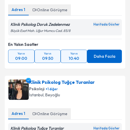
Adres
1
Online Görüşme
Klinik Psikolog Doruk Zedelenmez
Haritada Göster
Büyük Esat Mah. Uğur Mumcu Cad. 85/8
En Yakın Saatler
Yarın
Yarın
Yarın
Daha Fazla
09:00
09:50
10:40
Klinik Psikolog Tuğçe Turanlar
Psikoloji
+
1
diğer
İstanbul
,
Beyoğlu
Adres
1
Online Görüşme
Klinik Psikolog Tuğçe Turanlar
Haritada Göster