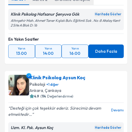
Klinik Psikolog Hafsanur Şenyuva Gök
Haritada Göster
Altınşehir Mah. Ahmet Taner Kışlalı Bulv. Eğitimli Sok . No :8 Atalay Kent
2 Site A Blok D: 16
En Yakın Saatler
Yarın
Yarın
Yarın
Daha Fazla
13:00
14:00
16:00
Klinik Psikolog Aysun Koç
Psikoloji
+
1
diğer
Ankara
,
Çankaya
4.9
(
114
Değerlendirme)
Desteği için çok teşekkür ederiz. Sürecimiz devam
Devamı
etmektedir…
Uzm. Kl. Psk. Aysun Koç
Haritada Göster