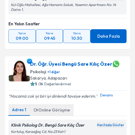
Kul Oğlu Mahallesi, Ağa Hamamı Sokak, Yasemin Apartmanı No: 14
Daire: 1.
En Yakın Saatler
Yarın
Yarın
Yarın
Daha Fazla
09:00
09:45
10:30
Dr. Öğr. Üyesi Bengü Sare Kılıç Özer
Psikoloji
+
1
diğer
Sakarya
,
Adapazarı
5
(
16
Değerlendirme)
Devamı
Hocamiz cok iyi biri iyi dinlendi tavsiye ederim.
Adres
1
Online Görüşme
Klinik Psikolog Dr. Bengü Sare Kılıç Özer
Haritada Göster
Kurtuluş, Karaağaç Cd. No:23 Kat:1