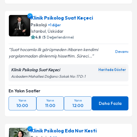
Klinik Psikolog Suat Keçeci
Psikoloji
+
1
diğer
İstanbul
,
Üsküdar
4.8
(
5
Değerlendirme)
Suat hocamla ilk görüşmeden itibaren kendimi
Devamı
yargılanmadan dinlenmiş hissettim. Süreci...
Klinik Psikolog Suat Keçeci
Haritada Göster
Acıbadem Mahallesi Doğancı Sokak No: 17 D: 1
En Yakın Saatler
Yarın
Yarın
Yarın
Daha Fazla
10:00
11:00
12:00
Klinik Psikolog Eda Nur Kesti