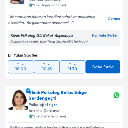
5
(
2
Değerlendirme)
İlk seanstan itibaren kendimi rahat ve anlaşılmış
Devamı
hissettim. Yargılamadan dinlemesi...
Klinik Psikolog Gül Buket Yalçınkaya
Haritada Göster
Zuhuratbaba Mah. Yüce Tarla Cd. No.65/1 Hüda Apt.
En Yakın Saatler
Yarın
Yarın
Yarın
Daha Fazla
10:00
10:45
11:30
Klinik Psikolog Belkıs Edige
Serdengeçti
Psikoloji
+
1
diğer
Ankara
,
Çankaya
5
(
9
Değerlendirme)
Belkıs hocam işiyle o kadar bütünleşmiş bir psikolog ki