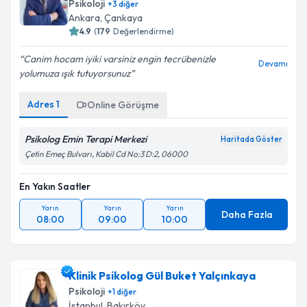
Psikoloji
+
3
diğer
Ankara
,
Çankaya
4.9
(
179
Değerlendirme)
Canim hocam iyiki varsiniz engin tecrübenizle
Devamı
yolumuza ışık tutuyorsunuz
Adres
1
Online Görüşme
Psikolog Emin Terapi Merkezi
Haritada Göster
Çetin Emeç Bulvarı, Kabil Cd No:3 D:2, 06000
En Yakın Saatler
Yarın
Yarın
Yarın
Daha Fazla
08:00
09:00
10:00
Klinik Psikolog Gül Buket Yalçınkaya
Psikoloji
+
1
diğer
İstanbul
,
Bakırköy