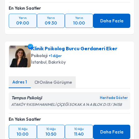
En Yakın Saatler
Yarın
Yarın
Yarın
Daha Fazla
09:00
09:30
10:00
Klinik Psikolog Burcu Gerdaneri Eker
Psikoloji
+
1
diğer
İstanbul
,
Bakırköy
Adres
1
Online Görüşme
Tempus Psikoloji
Haritada Göster
ATAKÖY 9.KISIM HANIMELİ ÇİÇEĞİ SOKAK A 14 A BLOK D:13 / 34158
En Yakın Saatler
10 Ağu
10 Ağu
10 Ağu
Daha Fazla
10:00
10:50
11:40