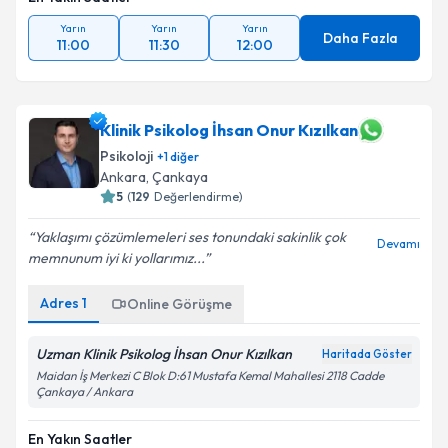
Yarın
Yarın
Yarın
Daha Fazla
11:00
11:30
12:00
Klinik Psikolog İhsan Onur Kızılkan
Psikoloji
+
1
diğer
Ankara
,
Çankaya
5
(
129
Değerlendirme)
Yaklaşımı çözümlemeleri ses tonundaki sakinlik çok
Devamı
memnunum iyi ki yollarımız...
Adres
1
Online Görüşme
Uzman Klinik Psikolog İhsan Onur Kızılkan
Haritada Göster
Maidan İş Merkezi C Blok D:61 Mustafa Kemal Mahallesi 2118 Cadde
Çankaya / Ankara
En Yakın Saatler