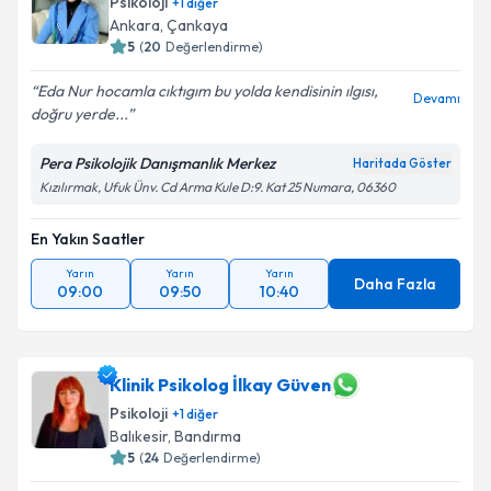
Psikoloji
+
1
diğer
Ankara
,
Çankaya
5
(
20
Değerlendirme)
Eda Nur hocamla cıktıgım bu yolda kendisinin ılgısı,
Devamı
doğru yerde...
Pera Psikolojik Danışmanlık Merkez
Haritada Göster
Kızılırmak, Ufuk Ünv. Cd Arma Kule D:9. Kat 25 Numara, 06360
En Yakın Saatler
Yarın
Yarın
Yarın
Daha Fazla
09:00
09:50
10:40
Klinik Psikolog İlkay Güven
Psikoloji
+
1
diğer
Balıkesir
,
Bandırma
5
(
24
Değerlendirme)