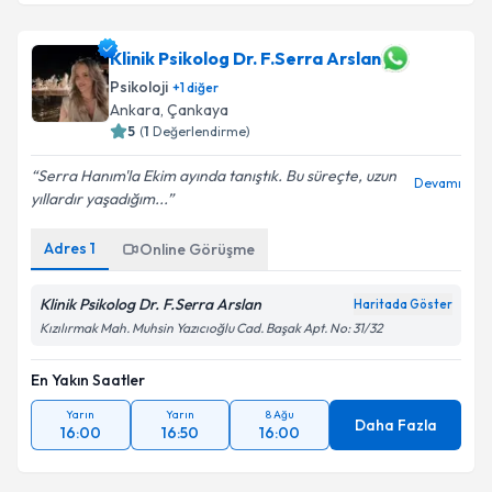
Klinik Psikolog Dr. F.Serra Arslan
Psikoloji
+
1
diğer
Ankara
,
Çankaya
5
(
1
Değerlendirme)
Serra Hanım'la Ekim ayında tanıştık. Bu süreçte, uzun
Devamı
yıllardır yaşadığım...
Adres
1
Online Görüşme
Klinik Psikolog Dr. F.Serra Arslan
Haritada Göster
Kızılırmak Mah. Muhsin Yazıcıoğlu Cad. Başak Apt. No: 31/32
En Yakın Saatler
Yarın
Yarın
8 Ağu
Daha Fazla
16:00
16:50
16:00