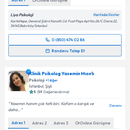
Adres
1
Online Görüşme
Liya Psikoloji
Haritada Göster
Kartaltepe, General Şükrü Kanatlı Cd. Fuat Paşa Apt No:26/C Daire:22,
34145 Bakırköy/İstanbul
0 (850) 474 02 86
Randevu Takvimi Talebi
Randevu Talep Et
Klinik Psikolog Nesrin Özdemir
için randevu
takvimi talebi oluşturun. Size bu uzmandan randevu
Klinik Psikolog Yasemin Mısırlı
almanız için bir takvim hazırlandığında e-posta ile
bilgilendireceğiz.
Psikoloji
+
1
diğer
İstanbul
,
Şişli
E-posta Adresiniz
5
(
59
Değerlendirme)
Yasemin hanım çok tatlı biri. Kafam o karışık ve
Devamı
daha...
Kişisel verilerimin işlenmesine ilişkin
Aydınlatma
Adres
1
Adres
2
Adres
3
Online Görüşme
Metni
'ni okudum ve kişisel verilerimin belirtilen