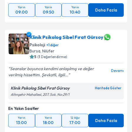
Yarın
Yarın
Yarın
Daha Fazla
09:00
09:50
10:40
Klinik Psikolog Sibel Fırat Gürsoy
Psikoloji
+
1
diğer
Bursa
,
Nilüfer
5
(
1
Değerlendirme)
Seanslar boyunca kendimi anlaşılmış ve değer
Devamı
verilmiş hissettim. Şevkatli, ilgili...
Klinik Psikolog Sibel Fırat Gürsoy
Haritada Göster
Altınşehir Mahallesi, 207. Sok. No:29/1
En Yakın Saatler
Yarın
Yarın
12 Ağu
Daha Fazla
13:00
18:00
17:00