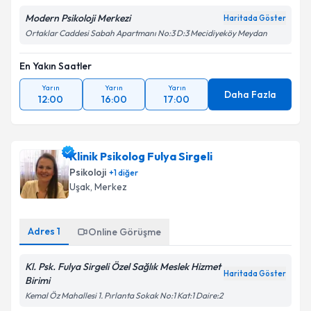
kapsamda işlenmesini kabul ediyorum.
Modern Psikoloji Merkezi
Haritada Göster
Ortaklar Caddesi Sabah Apartmanı No:3 D:3 Mecidiyeköy Meydan
Takvim Talebini Gönder
En Yakın Saatler
Yarın
Yarın
Yarın
Daha Fazla
12:00
16:00
17:00
Klinik Psikolog Fulya Sirgeli
Psikoloji
+
1
diğer
Uşak
,
Merkez
Adres
1
Online Görüşme
Kl. Psk. Fulya Sirgeli Özel Sağlık Meslek Hizmet
Haritada Göster
Birimi
Kemal Öz Mahallesi 1. Pırlanta Sokak No:1 Kat:1 Daire:2