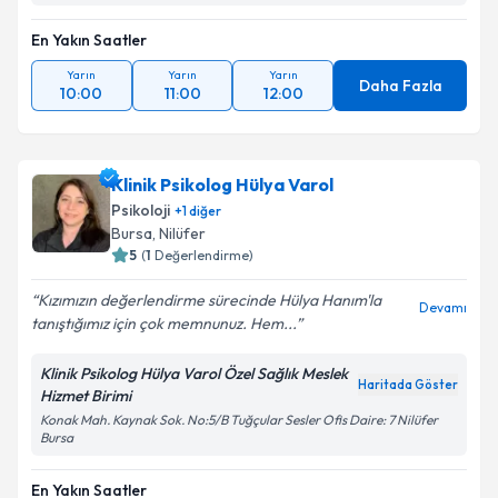
En Yakın Saatler
Yarın
Yarın
Yarın
Daha Fazla
10:00
11:00
12:00
Klinik Psikolog Hülya Varol
Psikoloji
+
1
diğer
Bursa
,
Nilüfer
5
(
1
Değerlendirme)
Kızımızın değerlendirme sürecinde Hülya Hanım'la
Devamı
tanıştığımız için çok memnunuz. Hem...
Klinik Psikolog Hülya Varol Özel Sağlık Meslek
Haritada Göster
Hizmet Birimi
Konak Mah. Kaynak Sok. No:5/B Tuğçular Sesler Ofis Daire: 7 Nilüfer
Bursa
En Yakın Saatler