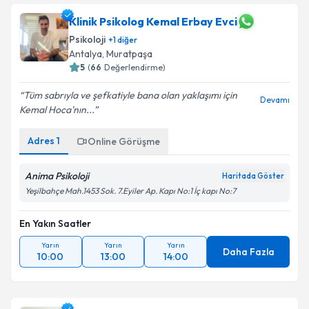
Klinik Psikolog Kemal Erbay Evci
Psikoloji
+
1
diğer
Antalya
,
Muratpaşa
5
(
66
Değerlendirme)
Tüm sabrıyla ve şefkatiyle bana olan yaklaşımı için
Devamı
Kemal Hoca'nın...
Adres
1
Online Görüşme
Anima Psikoloji
Haritada Göster
Yeşilbahçe Mah.1453 Sok. 7.Eyiler Ap. Kapı No:1 İç kapı No:7
En Yakın Saatler
Yarın
Yarın
Yarın
Daha Fazla
10:00
13:00
14:00