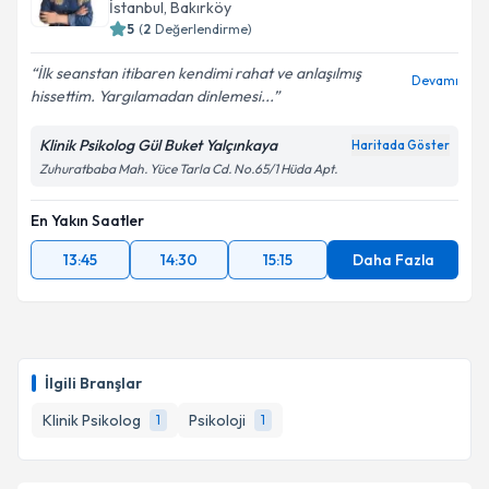
İstanbul
, Bakırköy
5
(
2
Değerlendirme)
İlk seanstan itibaren kendimi rahat ve anlaşılmış
Devamı
hissettim. Yargılamadan dinlemesi...
Klinik Psikolog Gül Buket Yalçınkaya
Haritada Göster
Zuhuratbaba Mah. Yüce Tarla Cd. No.65/1 Hüda Apt.
En Yakın Saatler
13:45
14:30
15:15
Daha Fazla
İlgili Branşlar
Klinik Psikolog
Psikoloji
1
1