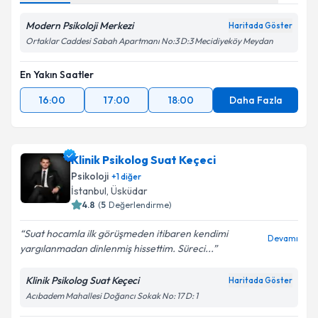
Modern Psikoloji Merkezi
Haritada Göster
Ortaklar Caddesi Sabah Apartmanı No:3 D:3 Mecidiyeköy Meydan
En Yakın Saatler
16:00
17:00
18:00
Daha Fazla
Klinik Psikolog Suat Keçeci
Psikoloji
+
1
diğer
İstanbul
, Üsküdar
4.8
(
5
Değerlendirme)
Suat hocamla ilk görüşmeden itibaren kendimi
Devamı
yargılanmadan dinlenmiş hissettim. Süreci...
Klinik Psikolog Suat Keçeci
Haritada Göster
Acıbadem Mahallesi Doğancı Sokak No: 17 D: 1