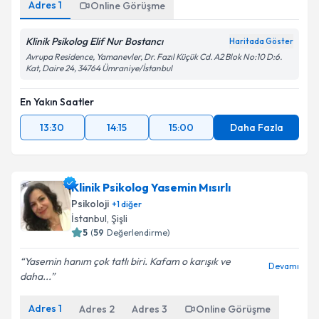
Adres
1
Online Görüşme
Klinik Psikolog Elif Nur Bostancı
Haritada Göster
Avrupa Residence, Yamanevler, Dr. Fazıl Küçük Cd. A2 Blok No:10 D:6.
Kat, Daire 24, 34764 Ümraniye/İstanbul
En Yakın Saatler
13:30
14:15
15:00
Daha Fazla
Klinik Psikolog Yasemin Mısırlı
Psikoloji
+
1
diğer
İstanbul
, Şişli
5
(
59
Değerlendirme)
Yasemin hanım çok tatlı biri. Kafam o karışık ve
Devamı
daha...
Adres
1
Adres
2
Adres
3
Online Görüşme