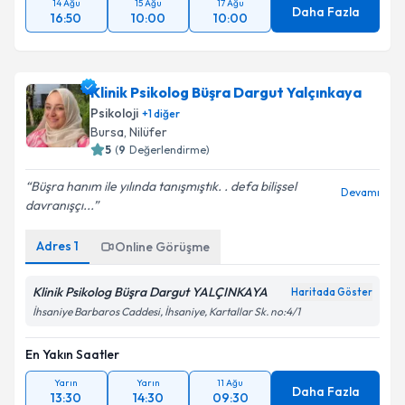
14 Ağu
15 Ağu
17 Ağu
Daha Fazla
16:50
10:00
10:00
Klinik Psikolog Büşra Dargut Yalçınkaya
Psikoloji
+
1
diğer
Bursa
, Nilüfer
5
(
9
Değerlendirme)
Büşra hanım ile yılında tanışmıştık. . defa bilişsel
Devamı
davranışçı...
Adres
1
Online Görüşme
Klinik Psikolog Büşra Dargut YALÇINKAYA
Haritada Göster
İhsaniye Barbaros Caddesi, İhsaniye, Kartallar Sk. no:4/1
En Yakın Saatler
Yarın
Yarın
11 Ağu
Daha Fazla
13:30
14:30
09:30