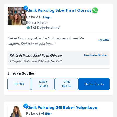
Klinik Psikolog Sibel Fırat Gürsoy
Psikoloji
+
1
diğer
Bursa
, Nilüfer
5
(
2
Değerlendirme)
Sibel Hanıma psikiyatristimin yönlendirmesi ile
Devamı
ulaştım. Daha önce çok kez...
Klinik Psikolog Sibel Fırat Gürsoy
Haritada Göster
Altınşehir Mahallesi, 207. Sok. No:29/1
En Yakın Saatler
12 Ağu
13 Ağu
18:00
Daha Fazla
17:00
14:00
Klinik Psikolog Gül Buket Yalçınkaya
Psikoloji
+
1
diğer