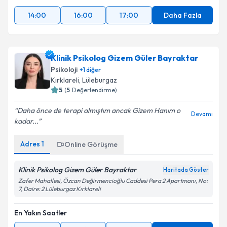
14:00
16:00
17:00
Daha Fazla
Klinik Psikolog Gizem Güler Bayraktar
Psikoloji
+
1
diğer
Kırklareli
, Lüleburgaz
5
(
5
Değerlendirme)
Daha önce de terapi almıştım ancak Gizem Hanım o
Devamı
kadar...
Adres
1
Online Görüşme
Klinik Psikolog Gizem Güler Bayraktar
Haritada Göster
Zafer Mahallesi, Özcan Değirmencioğlu Caddesi Pera 2 Apartmanı, No:
7, Daire: 2 Lüleburgaz Kırklareli
En Yakın Saatler