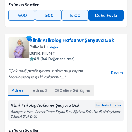
En Yakın Saatler
14:00
15:00
16:00
Daha Fazla
Klinik Psikolog Hafsanur Şenyuva Gök
Psikoloji
+
1
diğer
Bursa
, Nilüfer
4.9
(
164
Değerlendirme)
Çok naif, profesyonel, nokta atışı yapan
Devamı
tecrübeleriyle iyi ki yollarımız...
Adres
1
Adres
2
Online Görüşme
Klinik Psikolog Hafsanur Şenyuva Gök
Haritada Göster
Altınşehir Mah. Ahmet Taner Kışlalı Bulv. Eğitimli Sok . No :8 Atalay Kent
2 Site A Blok D: 16
En Yakın Saatler