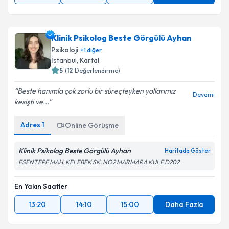
Klinik Psikolog Beste Görgülü Ayhan
Psikoloji
+
1
diğer
İstanbul
, Kartal
5
(
12
Değerlendirme)
Beste hanımla çok zorlu bir süreçteyken yollarımız
Devamı
kesişti ve...
Adres
1
Online Görüşme
Klinik Psikolog Beste Görgülü Ayhan
Haritada Göster
ESENTEPE MAH. KELEBEK SK. NO2 MARMARA KULE D202
En Yakın Saatler
13:20
14:10
15:00
Daha Fazla