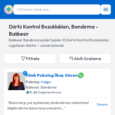
Doktor, klinik ara...
Dürtü Kontrol Bozuklukları, Bandırma -
Balıkesir
Balıkesir
Bandırma
içinde toplam
10
Dürtü Kontrol Bozuklukları
uygulayan doktor - uzman bulundu
Filtrele
Akıllı Sıralama
Klinik Psikolog İlkay Güven
Psikoloji
+
1
diğer
Balıkesir
, Bandırma
5
(
24
Değerlendirme)
Bana karşı çok açıklamalı yönlendirme mükemmel
Devamı
bilgilendirme bana karşı enerjimiz...