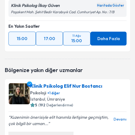
Klinik Psikolog İlkay Güven
Haritada Göster
Paşakent Mah. Şehit Bedir Karabıyık Cad. Cumhuriyet Ap. No : 7/B
En Yakın Saatler
11 Ağu
15:00
17:00
Daha Fazla
15:00
Bölgenize yakın diğer uzmanlar
Klinik Psikolog Elif Nur Bostancı
Psikoloji
+
1
diğer
İstanbul
, Ümraniye
5
(
192
Değerlendirme)
Kuzenimin önerisiyle elit hanımla iletişime geçmiştim,
Devamı
çok bilgili bir uzman...