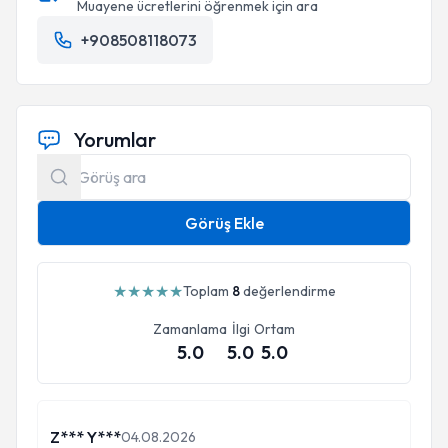
Muayene ücretlerini öğrenmek için ara
+908508118073
Yorumlar
Görüş Ekle
★
★
★
★
★
Toplam
8
değerlendirme
Zamanlama
İlgi
Ortam
5.0
5.0
5.0
Z*** Y***
04.08.2026