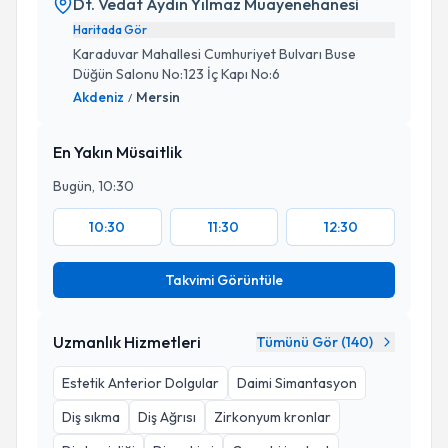
Dt. Vedat Aydın Yılmaz Muayenehanesi
Haritada Gör
Karaduvar Mahallesi Cumhuriyet Bulvarı Buse
Düğün Salonu No:123 İç Kapı No:6
Akdeniz
Mersin
/
En Yakın Müsaitlik
Bugün, 10:30
10:30
11:30
12:30
Takvimi Görüntüle
Uzmanlık Hizmetleri
Tümünü Gör (
140
)
Estetik Anterior Dolgular
Daimi Simantasyon
Diş sıkma
Diş Ağrısı
Zirkonyum kronlar