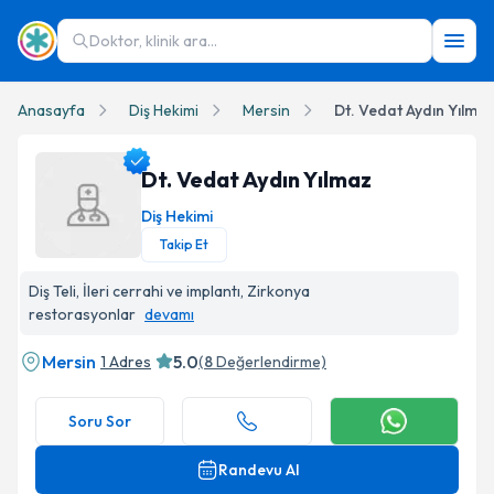
Doktor, klinik ara...
Anasayfa
Diş Hekimi
Mersin
Dt. Vedat Aydın Yılma
Dt. Vedat Aydın Yılmaz
Diş Hekimi
Takip Et
Dt. Vedat Aydın Yılmaz Profil Fotoğrafı
Diş Teli, İleri cerrahi ve implantı, Zirkonya
restorasyonlar
devamı
Mersin
5.0
1 Adres
(
8
Değerlendirme)
Soru Sor
Randevu Al