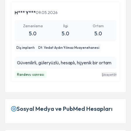
H*** Y***
09.05.2026
Zamanlama
İlgi
Ortam
5.0
5.0
5.0
Diş implantı
Dt. Vedat Aydın Yılmaz Muayenehanesi
Güvenilirli, güleryüzlü, hesaplı, hijyenik bir ortam
Randevu sonrası
Şikayet Et
Sosyal Medya ve PubMed Hesapları