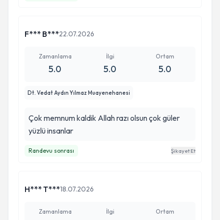
F*** B***
22.07.2026
Zamanlama
İlgi
Ortam
5.0
5.0
5.0
Dt. Vedat Aydın Yılmaz Muayenehanesi
Çok memnum kaldik Allah razı olsun çok güler
yüzlü insanlar
Randevu sonrası
Şikayet Et
H*** T***
18.07.2026
Zamanlama
İlgi
Ortam