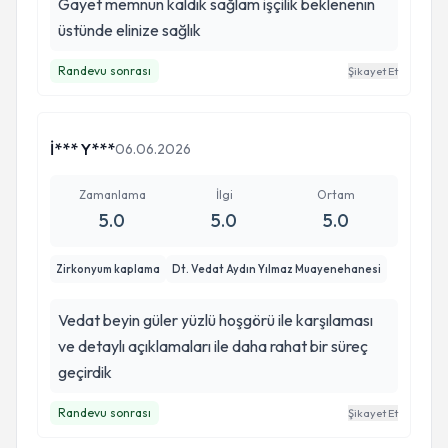
Gayet memnun kaldık sağlam işçilik beklenenın
üstünde elinize sağlık
Randevu sonrası
Şikayet Et
İ*** Y***
06.06.2026
Zamanlama
İlgi
Ortam
5.0
5.0
5.0
Zirkonyum kaplama
Dt. Vedat Aydın Yılmaz Muayenehanesi
Vedat beyin güler yüzlü hoşgörü ile karşılaması
ve detaylı açıklamaları ile daha rahat bir süreç
geçirdik
Randevu sonrası
Şikayet Et