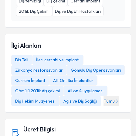
Diş temizliği
Diş çekimi
Cerrahi implant
20'lik Diş Çekimi
Diş ve Diş Eti Hastalıkları
İlgi Alanları
Diş Teli
İleri cerrahi ve implantı
Zirkonya restorasyonlar
Gömülü Diş Operasyonları
Cerrahi İmplant
All-On-Six İmplantlar
Gömülü 20'lik diş çekimi
All on 4 uygulaması
Diş Hekimi Muayenesi
Ağız ve Diş Sağlığı
Tümü
Ücret Bilgisi