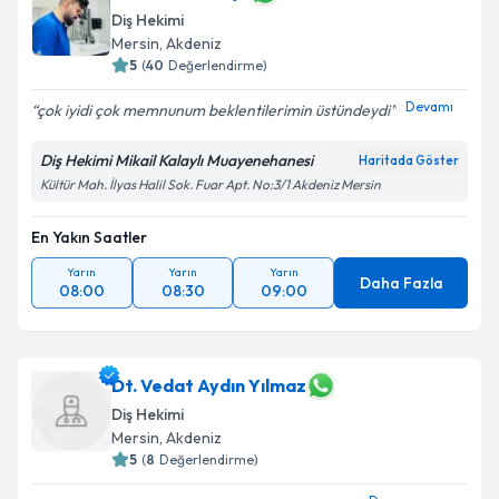
Diş Hekimi
Mersin
, Akdeniz
5
(
40
Değerlendirme)
Devamı
çok iyidi çok memnunum beklentilerimin üstündeydi
Diş Hekimi Mikail Kalaylı Muayenehanesi
Haritada Göster
Kültür Mah. İlyas Halil Sok. Fuar Apt. No:3/1 Akdeniz Mersin
En Yakın Saatler
Yarın
Yarın
Yarın
Daha Fazla
08:00
08:30
09:00
Dt. Vedat Aydın Yılmaz
Diş Hekimi
Mersin
, Akdeniz
5
(
8
Değerlendirme)