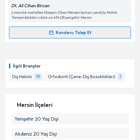
Dt. Ali Cihan Bircan
Limonluk mahallesi Hüseyin Okan Merzeci bulvarı yeniköy Muhlis
Tamam blokları c blok no 414 CB yenişehir Mersin
Kişisel verilerimin işlenmesine ilişkin
Aydınlatma
Randevu Talep Et
Metni
'ni okudum ve kişisel verilerimin belirtilen
Randevu Takvimi Talebi
kapsamda işlenmesini kabul ediyorum.
Dt. Ali Cihan Bircan
için randevu takvimi talebi
Takvim Talebini Gönder
oluşturun. Size bu uzmandan randevu almanız için bir
İlgili Branşlar
takvim hazırlandığında e-posta ile bilgilendireceğiz.
Diş Hekimi
Ortodonti (Çene-Diş Bozuklukları)
19
1
E-posta Adresiniz
Mersin İlçeleri
Kişisel verilerimin işlenmesine ilişkin
Aydınlatma
Yenişehir
Metni
20 Yaş Dişi
'ni okudum ve kişisel verilerimin belirtilen
kapsamda işlenmesini kabul ediyorum.
Akdeniz
20 Yaş Dişi