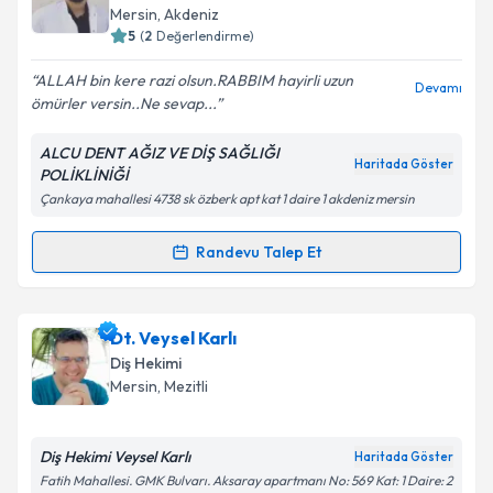
E-posta Adresiniz
Mersin
, Akdeniz
5
(
2
Değerlendirme)
ALLAH bin kere razi olsun.RABBIM hayirli uzun
Devamı
ömürler versin..Ne sevap...
Kişisel verilerimin işlenmesine ilişkin
Aydınlatma
Metni
'ni okudum ve kişisel verilerimin belirtilen
ALCU DENT AĞIZ VE DİŞ SAĞLIĞI
kapsamda işlenmesini kabul ediyorum.
Haritada Göster
POLİKLİNİĞİ
Çankaya mahallesi 4738 sk özberk apt kat 1 daire 1 akdeniz mersin
Takvim Talebini Gönder
Randevu Talep Et
Randevu Takvimi Talebi
Dt. İbrahim Alcu
için randevu takvimi talebi oluşturun.
Dt. Veysel Karlı
Size bu uzmandan randevu almanız için bir takvim
Diş Hekimi
hazırlandığında e-posta ile bilgilendireceğiz.
Mersin
, Mezitli
E-posta Adresiniz
Diş Hekimi Veysel Karlı
Haritada Göster
Fatih Mahallesi. GMK Bulvarı. Aksaray apartmanı No: 569 Kat: 1 Daire: 2