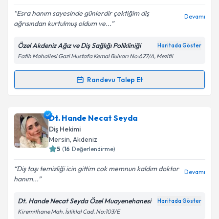
E-posta Adresiniz
Esra hanım sayesinde günlerdir çektiğim diş
Devamı
ağrısından kurtulmuş oldum ve...
Özel Akdeniz Ağız ve Diş Sağlığı Polikliniği
Haritada Göster
Kişisel verilerimin işlenmesine ilişkin
Aydınlatma
Fatih Mahallesi Gazi Mustafa Kemal Bulvarı No:627/A, Mezitli
Metni
'ni okudum ve kişisel verilerimin belirtilen
kapsamda işlenmesini kabul ediyorum.
Randevu Talep Et
Randevu Takvimi Talebi
Takvim Talebini Gönder
Dt. Esra BAL
için randevu takvimi talebi oluşturun.
Dt. Hande Necat Seyda
Size bu uzmandan randevu almanız için bir takvim
Diş Hekimi
hazırlandığında e-posta ile bilgilendireceğiz.
Mersin
, Akdeniz
5
(
16
Değerlendirme)
E-posta Adresiniz
Diş taşı temizliği icin gittim cok memnun kaldım doktor
Devamı
hanım...
Dt. Hande Necat Seyda Özel Muayenehanesi
Haritada Göster
Kişisel verilerimin işlenmesine ilişkin
Aydınlatma
Kiremithane Mah. İstiklal Cad. No:103/E
Metni
'ni okudum ve kişisel verilerimin belirtilen