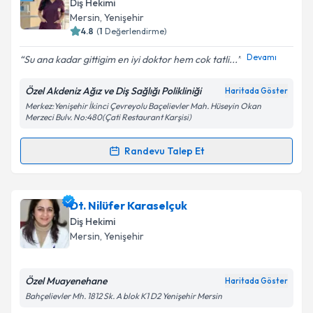
Diş Hekimi
hazırlandığında e-posta ile bilgilendireceğiz.
Mersin
, Yenişehir
4.8
(
1
Değerlendirme)
E-posta Adresiniz
Devamı
Su ana kadar gittigim en iyi doktor hem cok tatli...
Özel Akdeniz Ağız ve Diş Sağlığı Polikliniği
Haritada Göster
Merkez:Yenişehir İkinci Çevreyolu Baçelievler Mah. Hüseyin Okan
Kişisel verilerimin işlenmesine ilişkin
Aydınlatma
Merzeci Bulv. No:480(Çati Restaurant Karşisi)
Metni
'ni okudum ve kişisel verilerimin belirtilen
kapsamda işlenmesini kabul ediyorum.
Randevu Talep Et
Randevu Takvimi Talebi
Takvim Talebini Gönder
Dt. Elif cemre Güven
için randevu takvimi talebi
Dt. Nilüfer Karaselçuk
oluşturun. Size bu uzmandan randevu almanız için bir
Diş Hekimi
takvim hazırlandığında e-posta ile bilgilendireceğiz.
Mersin
, Yenişehir
E-posta Adresiniz
Özel Muayenehane
Haritada Göster
Bahçelievler Mh. 1812 Sk. A blok K1 D2 Yenişehir Mersin