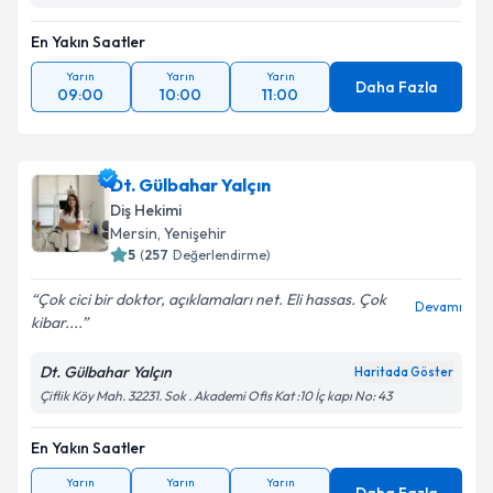
En Yakın Saatler
Yarın
Yarın
Yarın
Daha Fazla
09:00
10:00
11:00
Dt. Gülbahar Yalçın
Diş Hekimi
Mersin
, Yenişehir
5
(
257
Değerlendirme)
Çok cici bir doktor, açıklamaları net. Eli hassas. Çok
Devamı
kibar....
Dt. Gülbahar Yalçın
Haritada Göster
Çiflik Köy Mah. 32231. Sok . Akademi Ofis Kat :10 İç kapı No: 43
En Yakın Saatler
Yarın
Yarın
Yarın