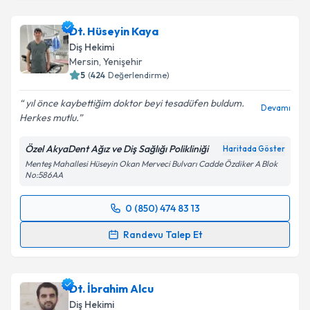
Dt. Hüseyin Kaya
Diş Hekimi
Mersin
, Yenişehir
5
(
424
Değerlendirme)
yıl önce kaybettiğim doktor beyi tesadüfen buldum.
Devamı
Herkes mutlu.
Özel AkyaDent Ağız ve Diş Sağlığı Polikliniği
Haritada Göster
Menteş Mahallesi Hüseyin Okan Merveci Bulvarı Cadde Özdiker A Blok
No:586AA
0 (850) 474 83 13
Randevu Takvimi Talebi
Randevu Talep Et
Dt. Hüseyin Kaya
için randevu takvimi talebi
oluşturun. Size bu uzmandan randevu almanız için bir
Dt. İbrahim Alcu
takvim hazırlandığında e-posta ile bilgilendireceğiz.
Diş Hekimi