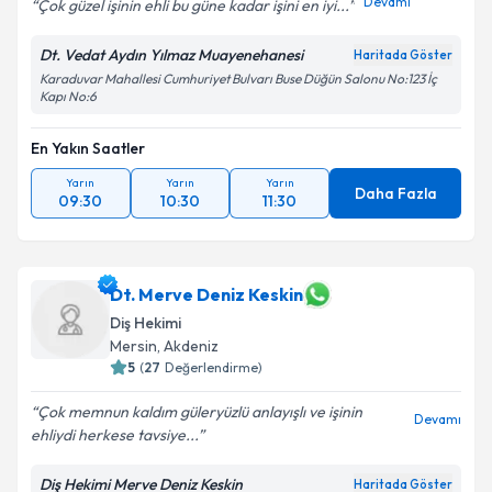
Devamı
Çok güzel işinin ehli bu güne kadar işini en iyi...
Dt. Vedat Aydın Yılmaz Muayenehanesi
Haritada Göster
Karaduvar Mahallesi Cumhuriyet Bulvarı Buse Düğün Salonu No:123 İç
Kapı No:6
En Yakın Saatler
Yarın
Yarın
Yarın
Daha Fazla
09:30
10:30
11:30
Dt. Merve Deniz Keskin
Diş Hekimi
Mersin
, Akdeniz
5
(
27
Değerlendirme)
Çok memnun kaldım güleryüzlü anlayışlı ve işinin
Devamı
ehliydi herkese tavsiye...
Diş Hekimi Merve Deniz Keskin
Haritada Göster