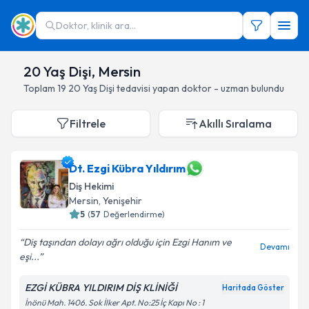
Doktor, klinik ara...
20 Yaş Dişi, Mersin
Toplam
19
20 Yaş Dişi
tedavisi yapan doktor - uzman bulundu
Filtrele
Akıllı Sıralama
Dt. Ezgi Kübra Yıldırım
Diş Hekimi
Mersin
, Yenişehir
5
(
57
Değerlendirme)
Diş taşından dolayı ağrı olduğu için Ezgi Hanım ve
Devamı
eşi...
EZGİ KÜBRA YILDIRIM DİŞ KLİNİĞİ
Haritada Göster
İnönü Mah. 1406. Sok İlker Apt. No:25 İç Kapı No : 1