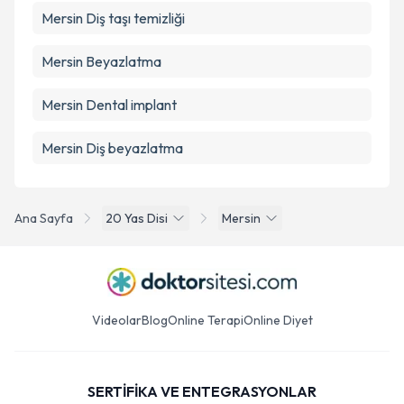
Mersin Diş taşı temizliği
Mersin Beyazlatma
Mersin Dental implant
Mersin Diş beyazlatma
Ana Sayfa
20 Yas Disi
Mersin
Videolar
Blog
Online Terapi
Online Diyet
SERTİFİKA VE ENTEGRASYONLAR