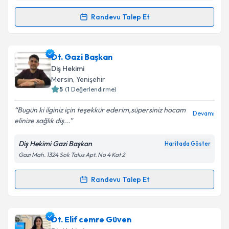
kapsamda işlenmesini kabul ediyorum.
Randevu Talep Et
Randevu Takvimi Talebi
Takvim Talebini Gönder
Dt. Hande Necat Seyda
için randevu takvimi talebi
Dt. Gazi Başkan
oluşturun. Size bu uzmandan randevu almanız için bir
Diş Hekimi
takvim hazırlandığında e-posta ile bilgilendireceğiz.
Mersin
, Yenişehir
5
(
1
Değerlendirme)
E-posta Adresiniz
Bugün ki ilginiz için teşekkür ederim,süpersiniz hocam
Devamı
elinize sağlık diş...
Diş Hekimi Gazi Başkan
Haritada Göster
Kişisel verilerimin işlenmesine ilişkin
Aydınlatma
Gazi Mah. 1324 Sok Talus Apt. No 4 Kat 2
Metni
'ni okudum ve kişisel verilerimin belirtilen
kapsamda işlenmesini kabul ediyorum.
Randevu Talep Et
Randevu Takvimi Talebi
Takvim Talebini Gönder
Dt. Gazi Başkan
için randevu takvimi talebi oluşturun.
Dt. Elif cemre Güven
Size bu uzmandan randevu almanız için bir takvim