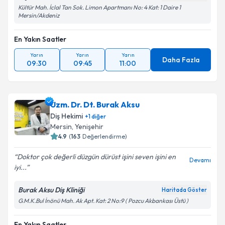
Kültür Mah. İclal Tan Sok. Limon Apartmanı No: 4 Kat: 1 Daire 1
Mersin/Akdeniz
En Yakın Saatler
Yarın
Yarın
Yarın
Daha Fazla
09:30
09:45
11:00
Uzm. Dr. Dt. Burak Aksu
Diş Hekimi
+
1
diğer
Mersin
, Yenişehir
4.9
(
163
Değerlendirme)
Doktor çok değerli düzgün dürüst işini seven işini en
Devamı
iyi...
Burak Aksu Diş Kliniği
Haritada Göster
G.M.K.Bul İnönü Mah. Ak Apt. Kat: 2 No:9 ( Pozcu Akbankası Üstü )
En Yakın Saatler