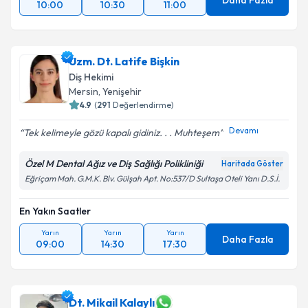
Daha Fazla
10:00
10:30
11:00
Uzm. Dt. Latife Bişkin
Diş Hekimi
Mersin
, Yenişehir
4.9
(
291
Değerlendirme)
Devamı
Tek kelimeyle gözü kapalı gidiniz. . . Muhteşem
Özel M Dental Ağız ve Diş Sağlığı Polikliniği
Haritada Göster
Eğriçam Mah. G.M.K. Blv. Gülşah Apt. No:537/D Sultaşa Oteli Yanı D.S.İ.
En Yakın Saatler
Yarın
Yarın
Yarın
Daha Fazla
09:00
14:30
17:30
Dt. Mikail Kalaylı