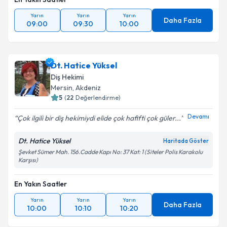
Yarın
Yarın
Yarın
Daha Fazla
09:00
09:30
10:00
Dt. Hatice Yüksel
Diş Hekimi
Mersin
, Akdeniz
5
(
22
Değerlendirme)
Devamı
Çok ilgili bir diş hekimiydi elide çok hafifti çok güler...
Dt. Hatice Yüksel
Haritada Göster
Şevket Sümer Mah. 156.Cadde Kapı No: 37 Kat: 1 (Siteler Polis Karakolu
Karşısı)
En Yakın Saatler
Yarın
Yarın
Yarın
Daha Fazla
10:00
10:10
10:20