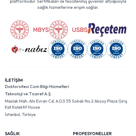
platformudur. Sertifikaları ile tescillenmiş güvenilir altyapısıyla
sağlık hizmetlerine erişim sağlar.
İLETİŞİM
Doktorsitesi Com Bilgi Hizmetleri
Teknoloji ve Ticaret A.Ş.
Maslak Mah. Ahi Evran Cd. A.O.S 55 Sokak No:2 Aksoy Plaza Giriş
Kat Kolektif House
İstanbul, Türkiye
SAĞLIK
PROFESYONELLER