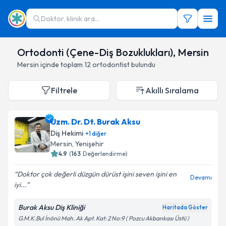
Doktor, klinik ara...
Ortodonti (Çene-Diş Bozuklukları), Mersin
Mersin
içinde toplam
12
ortodontist
bulundu
Filtrele
Akıllı Sıralama
Uzm. Dr. Dt. Burak Aksu
Diş Hekimi
+
1
diğer
Mersin
,
Yenişehir
4.9
(
163
Değerlendirme)
Doktor çok değerli düzgün dürüst işini seven işini en
Devamı
iyi...
Burak Aksu Diş Kliniği
Haritada Göster
G.M.K.Bul İnönü Mah. Ak Apt. Kat: 2 No:9 ( Pozcu Akbankası Üstü )