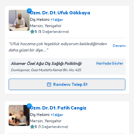
Uzm. Dr. Dt. Ufuk Gökkaya
Diş Hekimi
+
1
diğer
Mersin
,
Yenişehir
5
(
5
Değerlendirme)
Ufuk hocama çok teşekkür ediyorum beklediğimden
Devamı
daha güzel bir dişe...
Akamer Özel Ağız Diş Sağlığı Polikliniği
Haritada Göster
Dumlupınar, Gazi Mustafa Kemal Blv. No: 425
Randevu Talep Et
Randevu Takvimi Talebi
Uzm. Dr. Dt. Ufuk Gökkaya
için randevu takvimi
Uzm. Dr. Dt. Fatih Cengiz
talebi oluşturun. Size bu uzmandan randevu almanız
Diş Hekimi
+
1
diğer
için bir takvim hazırlandığında e-posta ile
Mersin
,
Yenişehir
bilgilendireceğiz.
5
(
1
Değerlendirme)