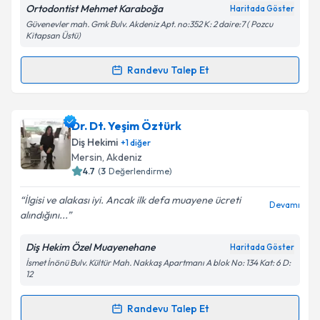
Ortodontist Mehmet Karaboğa
Haritada Göster
Kişisel verilerimin işlenmesine ilişkin
Aydınlatma
Güvenevler mah. Gmk Bulv. Akdeniz Apt. no:352 K: 2 daire:7 ( Pozcu
Metni
'ni okudum ve kişisel verilerimin belirtilen
Kitapsan Üstü)
kapsamda işlenmesini kabul ediyorum.
Randevu Talep Et
Randevu Takvimi Talebi
Takvim Talebini Gönder
Uzm. Dt. Mehmet Karaboğa
için randevu takvimi
Dr. Dt. Yeşim Öztürk
talebi oluşturun. Size bu uzmandan randevu almanız
Diş Hekimi
+
1
diğer
için bir takvim hazırlandığında e-posta ile
Mersin
,
Akdeniz
bilgilendireceğiz.
4.7
(
3
Değerlendirme)
E-posta Adresiniz
İlgisi ve alakası iyi. Ancak ilk defa muayene ücreti
Devamı
alındığını...
Diş Hekim Özel Muayenehane
Haritada Göster
İsmet İnönü Bulv. Kültür Mah. Nakkaş Apartmanı A blok No: 134 Kat: 6 D:
Kişisel verilerimin işlenmesine ilişkin
Aydınlatma
12
Metni
'ni okudum ve kişisel verilerimin belirtilen
kapsamda işlenmesini kabul ediyorum.
Randevu Talep Et
Randevu Takvimi Talebi