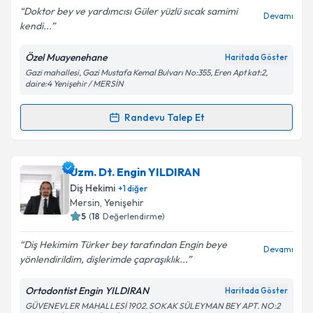
E-posta Adresiniz
Doktor bey ve yardımcısı Güler yüzlü sıcak samimi
Devamı
kendi...
Özel Muayenehane
Haritada Göster
Gazi mahallesi, Gazi Mustafa Kemal Bulvarı No:355, Eren Apt kat:2,
Kişisel verilerimin işlenmesine ilişkin
Aydınlatma
daire:4 Yenişehir / MERSİN
Metni
'ni okudum ve kişisel verilerimin belirtilen
kapsamda işlenmesini kabul ediyorum.
Randevu Talep Et
Randevu Takvimi Talebi
Takvim Talebini Gönder
Uzm. Dr. Dt. Fatih Cengiz
için randevu takvimi talebi
Uzm. Dt. Engin YILDIRAN
oluşturun. Size bu uzmandan randevu almanız için bir
Diş Hekimi
+
1
diğer
takvim hazırlandığında e-posta ile bilgilendireceğiz.
Mersin
,
Yenişehir
5
(
18
Değerlendirme)
E-posta Adresiniz
Diş Hekimim Türker bey tarafından Engin beye
Devamı
yönlendirildim, dişlerimde çapraşıklık...
Ortodontist Engin YILDIRAN
Haritada Göster
Kişisel verilerimin işlenmesine ilişkin
Aydınlatma
GÜVENEVLER MAHALLESİ 1902. SOKAK SÜLEYMAN BEY APT. NO:2
Metni
'ni okudum ve kişisel verilerimin belirtilen