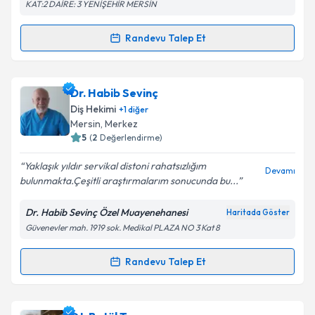
KAT:2 DAİRE: 3 YENİŞEHİR MERSİN
kapsamda işlenmesini kabul ediyorum.
Randevu Talep Et
Randevu Takvimi Talebi
Takvim Talebini Gönder
Uzm. Dt. Engin YILDIRAN
için randevu takvimi talebi
Dr. Habib Sevinç
oluşturun. Size bu uzmandan randevu almanız için bir
Diş Hekimi
+
1
diğer
takvim hazırlandığında e-posta ile bilgilendireceğiz.
Mersin
,
Merkez
5
(
2
Değerlendirme)
E-posta Adresiniz
Yaklaşık yıldır servikal distoni rahatsızlığım
Devamı
bulunmakta.Çeşitli araştırmalarım sonucunda bu...
Dr. Habib Sevinç Özel Muayenehanesi
Haritada Göster
Kişisel verilerimin işlenmesine ilişkin
Aydınlatma
Güvenevler mah. 1919 sok. Medikal PLAZA NO 3 Kat 8
Metni
'ni okudum ve kişisel verilerimin belirtilen
kapsamda işlenmesini kabul ediyorum.
Randevu Talep Et
Randevu Takvimi Talebi
Takvim Talebini Gönder