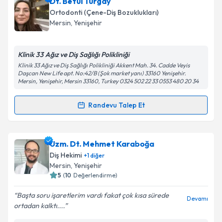
Dr. Habib Sevinç
için randevu takvimi talebi
Dt. Betül Turgay
oluşturun. Size bu uzmandan randevu almanız için bir
Ortodonti (Çene-Diş Bozuklukları)
takvim hazırlandığında e-posta ile bilgilendireceğiz.
Mersin
,
Yenişehir
E-posta Adresiniz
Klinik 33 Ağız ve Diş Sağlığı Polikliniği
Klinik 33 Ağız ve Diş Sağlığı Polikliniği Akkent Mah. 34. Cadde Veyis
Daşcan New Life apt. No:42/B (Şok market yanı) 33160 Yenişehir.
Mersin, Yenişehir, Mersin 33160, Turkey 0324 502 22 33 0553 480 20 34
Kişisel verilerimin işlenmesine ilişkin
Aydınlatma
Metni
'ni okudum ve kişisel verilerimin belirtilen
Randevu Talep Et
kapsamda işlenmesini kabul ediyorum.
Randevu Takvimi Talebi
Takvim Talebini Gönder
Dt. Betül Turgay
için randevu takvimi talebi
Uzm. Dt. Mehmet Karaboğa
oluşturun. Size bu uzmandan randevu almanız için bir
Diş Hekimi
+
1
diğer
takvim hazırlandığında e-posta ile bilgilendireceğiz.
Mersin
,
Yenişehir
5
(
10
Değerlendirme)
E-posta Adresiniz
Başta soru işaretlerim vardı fakat çok kısa sürede
Devamı
ortadan kalktı....