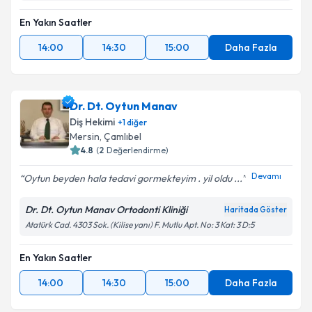
En Yakın Saatler
14:00
14:30
15:00
Daha Fazla
Dr. Dt. Oytun Manav
Diş Hekimi
+
1
diğer
Mersin
,
Çamlıbel
4.8
(
2
Değerlendirme)
Devamı
Oytun beyden hala tedavi gormekteyim . yil oldu ...
Dr. Dt. Oytun Manav Ortodonti Kliniği
Haritada Göster
Atatürk Cad. 4303 Sok. (Kilise yanı) F. Mutlu Apt. No: 3 Kat: 3 D:5
En Yakın Saatler
14:00
14:30
15:00
Daha Fazla