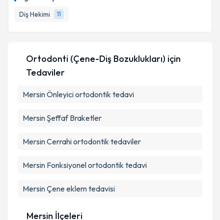
takvim hazırlandığında e-posta ile bilgilendireceğiz.
Diş Hekimi
11
E-posta Adresiniz
Ortodonti (Çene-Diş Bozuklukları)
için
Kişisel verilerimin işlenmesine ilişkin
Aydınlatma
Tedaviler
Metni
'ni okudum ve kişisel verilerimin belirtilen
kapsamda işlenmesini kabul ediyorum.
Mersin Önleyici ortodontik tedavi
Mersin Şeffaf Braketler
Takvim Talebini Gönder
Mersin Cerrahi ortodontik tedaviler
Mersin Fonksiyonel ortodontik tedavi
Mersin Çene eklem tedavisi
Mersin İlçeleri