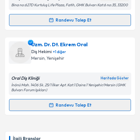
Bina no:627D Kurtuluş Life Plaza, Fatih, GMK Bulvarı Kat:6 no:35, 33200
Randevu Talep Et
Randevu Takvimi Talebi
Kişisel verilerimin işlenmesine ilişkin
Aydınlatma
Metni
'ni okudum ve kişisel verilerimin belirtilen
kapsamda işlenmesini kabul ediyorum.
Dr. Dt. Nilay Narin
için randevu takvimi talebi
Uzm. Dr. Dt. Ekrem Oral
oluşturun. Size bu uzmandan randevu almanız için bir
Diş Hekimi
+
1
diğer
takvim hazırlandığında e-posta ile bilgilendireceğiz.
Takvim Talebini Gönder
Mersin
,
Yenişehir
E-posta Adresiniz
Oral Diş Kliniği
Haritada Göster
İnönü Mah. 1406 Sk. 25/1 İlker Apt. Kat:1 Daire:1 Yenişehir/Mersin (GMK
Bulvarı Forum Işıkları)
Kişisel verilerimin işlenmesine ilişkin
Aydınlatma
Randevu Talep Et
Metni
'ni okudum ve kişisel verilerimin belirtilen
Randevu Takvimi Talebi
kapsamda işlenmesini kabul ediyorum.
Uzm. Dr. Dt. Ekrem Oral
için randevu takvimi talebi
Takvim Talebini Gönder
oluşturun. Size bu uzmandan randevu almanız için bir
İlgili Branşlar