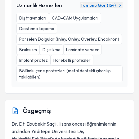
Uzmanlık Hizmetleri
Tümünü Gör (
154
)
Diş travmaları
CAD-CAM Uygulamaları
Diastema kapama
Porselen Dolgular (İnley, Onley, Overley, Endokron)
Bruksizm
Diş sıkma
Laminate veneer
Implant protez
Hareketli protezler
Bölümlü çene protezleri (metal destekli çıkarılıp
takılabilen)
Özgeçmiş
Dr. Dt. Ebubekir Saçlı, lisans öncesi öğrenimlerinin
ardından Yeditepe Üniversitesi Diş
Hekimliği Fakültesi'nde başladığı eğitimini başarıyla