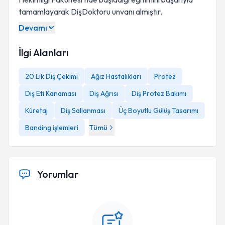
tamamlayarak DişDoktoru unvanı almıştır.
Devamı
İlgi Alanları
20 Lik Diş Çekimi
Ağız Hastalıkları
Protez
Diş Eti Kanaması
Diş Ağrısı
Diş Protez Bakımı
Küretaj
Diş Sallanması
Üç Boyutlu Gülüş Tasarımı
Banding işlemleri
Tümü
Yorumlar