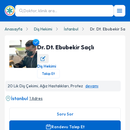
Doktor, klinik ara...
Anasayfa
Diş Hekimi
İstanbul
Dr. Dt. Ebubekir Saçlı
Dr. Dt. Ebubekir Saçlı
Diş Hekimi
Dr. Dt. Ebubekir Saçlı Profil Fotoğrafı
Takip Et
20 Lik Diş Çekimi, Ağız Hastalıkları, Protez
devamı
İstanbul
1 Adres
Soru Sor
Randevu Talep Et