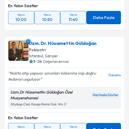
En Yakın Saatler
Yarın
Yarın
Yarın
Daha Fazla
10:00
10:50
11:40
Uzm. Dr. Hüsamettin Güldoğan
Psikiyatri
İstanbul
, Sarıyer
5
(
26
Değerlendirme)
Nokta atışı yapıyor sorunları kökenine inip doğru
Devamı
tedaviyi uyguluyor
Uzm.Dr Hüsamettin Güldoğan Özel
Haritada Göster
Muayenehanesi
Köybaşı Cad. Kasap Remzi Sok. No: 5
En Yakın Saatler
Yarın
Yarın
Yarın