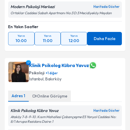
Modern Psikoloji Merkezi
Haritada Göster
Ortaklar Caddesi Sabah Apartmanı No:3 D:3 Mecidiyeköy Meydan
En Yakın Saatler
Yarın
Yarın
Yarın
Daha Fazla
10:00
11:00
12:00
Klinik Psikolog Kübra Yavuz
Psikoloji
+
1
diğer
İstanbul
, Bakırköy
Adres
1
Online Görüşme
Klinik Psikolog Kübra Yavuz
Haritada Göster
Ataköy 7-8-9-10. Kısım Mahallesi Çobançeşme E5 Yanyol Caddesi No:
8/1 Avrupa Rezidans Daire: 1