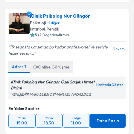
Klinik Psikolog Nur Güngör
Psikoloji
+
1
diğer
İstanbul
, Pendik
5
(
2
Değerlendirme)
İlk seansta karşımda bu kadar profesyonel ve sesiyle
Devamı
huzur veren...
Adres
1
Online Görüşme
Klinik Psikolog Nur Güngör Özel Sağlık Hizmet
Haritada Göster
Birimi
YENİŞEHİR MAHALLESİ OSMANLI BLV NO:12 D:112
En Yakın Saatler
Yarın
Yarın
10 Ağu
Daha Fazla
15:00
18:30
11:00