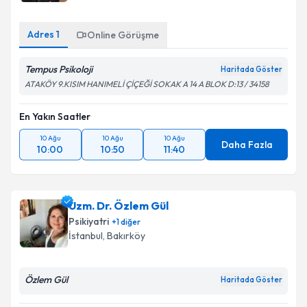
Adres
1
Online Görüşme
Tempus Psikoloji
Haritada Göster
ATAKÖY 9.KISIM HANIMELİ ÇİÇEĞİ SOKAK A 14 A BLOK D:13 / 34158
En Yakın Saatler
10 Ağu
10 Ağu
10 Ağu
Daha Fazla
10:00
10:50
11:40
Uzm. Dr. Özlem Gül
Psikiyatri
+
1
diğer
İstanbul
, Bakırköy
Özlem Gül
Haritada Göster