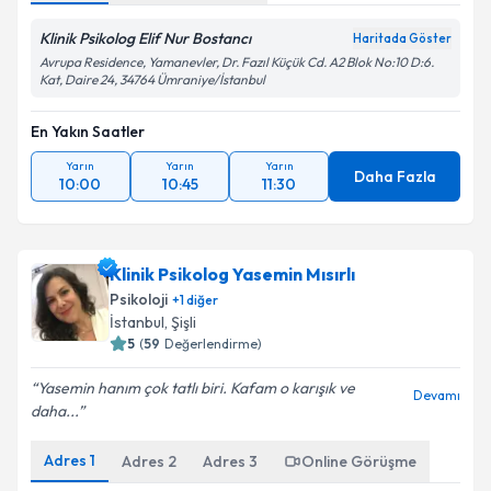
Klinik Psikolog Elif Nur Bostancı
Haritada Göster
Avrupa Residence, Yamanevler, Dr. Fazıl Küçük Cd. A2 Blok No:10 D:6.
Kat, Daire 24, 34764 Ümraniye/İstanbul
En Yakın Saatler
Yarın
Yarın
Yarın
Daha Fazla
10:00
10:45
11:30
Klinik Psikolog Yasemin Mısırlı
Psikoloji
+
1
diğer
İstanbul
, Şişli
5
(
59
Değerlendirme)
Yasemin hanım çok tatlı biri. Kafam o karışık ve
Devamı
daha...
Adres
1
Adres
2
Adres
3
Online Görüşme