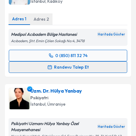
İstanbul
, Kadıköy
Adres
1
Adres
2
Medipol Acıbadem Bölge Hastanesi
Haritada Göster
Acıbadem, Şht. Emin Çölen Sokağı No:4, 34718
0 (850) 811 32 74
Randevu Takvimi Talebi
Randevu Talep Et
Dr. Öğr. Üyesi Sema Ateş
için randevu takvimi talebi
oluşturun. Size bu uzmandan randevu almanız için bir
Uzm. Dr. Hülya Yanbay
takvim hazırlandığında e-posta ile bilgilendireceğiz.
Psikiyatri
E-posta Adresiniz
İstanbul
, Ümraniye
Psikiyatri Uzmanı Hülya Yanbay Özel
Haritada Göster
Muayenehanesi
Kişisel verilerimin işlenmesine ilişkin
Aydınlatma