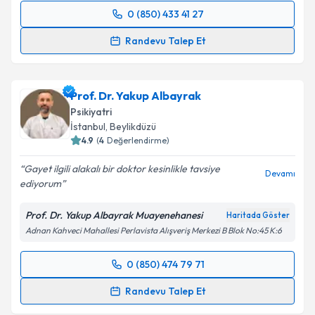
0 (850) 433 41 27
Randevu Takvimi Talebi
Randevu Talep Et
Doç. Dr. Serap Oflaz
için randevu takvimi talebi
oluşturun. Size bu uzmandan randevu almanız için bir
Prof. Dr. Yakup Albayrak
takvim hazırlandığında e-posta ile bilgilendireceğiz.
Psikiyatri
E-posta Adresiniz
İstanbul
, Beylikdüzü
4.9
(
4
Değerlendirme)
Gayet ilgili alakalı bir doktor kesinlikle tavsiye
Devamı
ediyorum
Kişisel verilerimin işlenmesine ilişkin
Aydınlatma
Metni
'ni okudum ve kişisel verilerimin belirtilen
Prof. Dr. Yakup Albayrak Muayenehanesi
Haritada Göster
kapsamda işlenmesini kabul ediyorum.
Adnan Kahveci Mahallesi Perlavista Alışveriş Merkezi B Blok No:45 K:6
Takvim Talebini Gönder
0 (850) 474 79 71
Randevu Takvimi Talebi
Randevu Talep Et