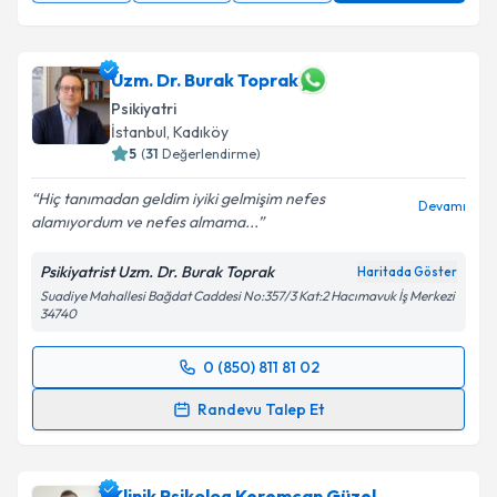
Uzm. Dr. Burak Toprak
Psikiyatri
İstanbul
, Kadıköy
5
(
31
Değerlendirme)
Hiç tanımadan geldim iyiki gelmişim nefes
Devamı
alamıyordum ve nefes almama...
Psikiyatrist Uzm. Dr. Burak Toprak
Haritada Göster
Suadiye Mahallesi Bağdat Caddesi No:357/3 Kat:2 Hacımavuk İş Merkezi
34740
0 (850) 811 81 02
Randevu Takvimi Talebi
Randevu Talep Et
Uzm. Dr. Burak Toprak
için randevu takvimi talebi
oluşturun. Size bu uzmandan randevu almanız için bir
Klinik Psikolog Keremcan Güzel
takvim hazırlandığında e-posta ile bilgilendireceğiz.