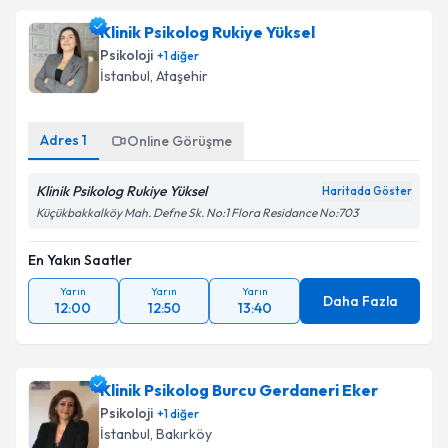
Klinik Psikolog Rukiye Yüksel
Psikoloji
+
1
diğer
İstanbul
, Ataşehir
Adres
1
Online Görüşme
Klinik Psikolog Rukiye Yüksel
Haritada Göster
Küçükbakkalköy Mah. Defne Sk. No:1 Flora Residance No:703
En Yakın Saatler
Yarın
Yarın
Yarın
Daha Fazla
12:00
12:50
13:40
Klinik Psikolog Burcu Gerdaneri Eker
Psikoloji
+
1
diğer
İstanbul
, Bakırköy