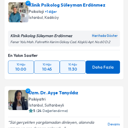
Klinik Psikolog Süleyman Erdönmez
Psikoloji
+
1
diğer
İstanbul
, Kadıköy
Klinik Psikolog Süleyman Erdönmez
Haritada Göster
Fener Yolu Mah. Fahrettin Kerim Gökay Cad. Köşklü Apt. No:60 D:2
En Yakın Saatler
10 Ağu
10 Ağu
10 Ağu
Daha Fazla
10:00
10:45
11:30
Uzm. Dr. Ayşe Tanyıldız
Psikiyatri
İstanbul
, Sultanbeyli
5
(
24
Değerlendirme)
Sizi gerçekten yargılamadan dinleyen, alanında
Devamı