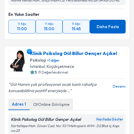
Namık Kemal Mah. Sütçü İmam Cd. Fera Business No:28-34 Kat:5 D:42
Metni
'ni okudum ve kişisel verilerimin belirtilen
kapsamda işlenmesini kabul ediyorum.
En Yakın Saatler
11 Ağu
11 Ağu
11 Ağu
Daha Fazla
Takvim Talebini Gönder
11:00
15:00
15:45
Klinik Psikolog Gül Billur Gençer Açıkel
Psikoloji
+
1
diğer
İstanbul
, Küçükçekmece
5
(
1
Değerlendirme)
Gül Hanım çok profesyonel sıcak kanlı rahatça
Devamı
konusabildiniz pozitif enerjisiyle...
Adres
1
Online Görüşme
Klinik Psikolog Gül Billur Gençer Açıkel
Haritada Göster
Kartaltepe Mah. Süvari Cad. No: 10/1 Metropark AVM- D2 Blok İç Kapı
no:23