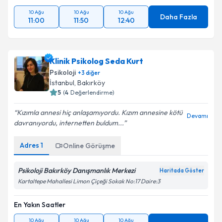
10 Ağu
10 Ağu
10 Ağu
Daha Fazla
11:00
11:50
12:40
Klinik Psikolog Seda Kurt
Psikoloji
+
3
diğer
İstanbul
, Bakırköy
5
(
4
Değerlendirme)
Kızımla annesi hiç anlaşamıyordu. Kızım annesine kötü
Devamı
davranıyordu, internetten buldum...
Adres
1
Online Görüşme
Psikoloji Bakırköy Danışmanlık Merkezi
Haritada Göster
Kartaltepe Mahallesi Limon Çiçeği Sokak No:17 Daire:3
En Yakın Saatler
10 Ağu
10 Ağu
10 Ağu