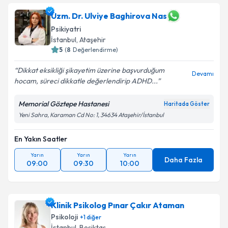
Uzm. Dr. Ulviye Baghirova Nas
Psikiyatri
İstanbul
, Ataşehir
5
(
8
Değerlendirme)
Dikkat eksikliği şikayetim üzerine başvurduğum
Devamı
hocam, süreci dikkatle değerlendirip ADHD...
Memorial Göztepe Hastanesi
Haritada Göster
Yeni Sahra, Karaman Cd No: 1, 34634 Ataşehir/İstanbul
En Yakın Saatler
Yarın
Yarın
Yarın
Daha Fazla
09:00
09:30
10:00
Klinik Psikolog Pınar Çakır Ataman
Psikoloji
+
1
diğer
İstanbul
, Beşiktaş