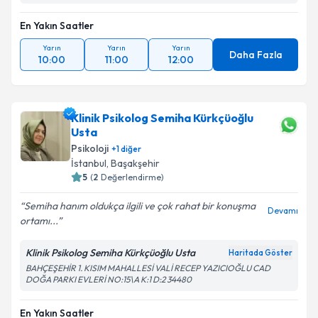
En Yakın Saatler
Yarın
Yarın
Yarın
Daha Fazla
10:00
11:00
12:00
Klinik Psikolog Semiha Kürkçüoğlu
Usta
Psikoloji
+
1
diğer
İstanbul
, Başakşehir
5
(
2
Değerlendirme)
Semiha hanım oldukça ilgili ve çok rahat bir konuşma
Devamı
ortamı...
Klinik Psikolog Semiha Kürkçüoğlu Usta
Haritada Göster
BAHÇEŞEHİR 1. KISIM MAHALLESİ VALİ RECEP YAZICIOĞLU CAD
DOĞA PARKI EVLERİ NO:15\A K:1 D:2 34480
En Yakın Saatler