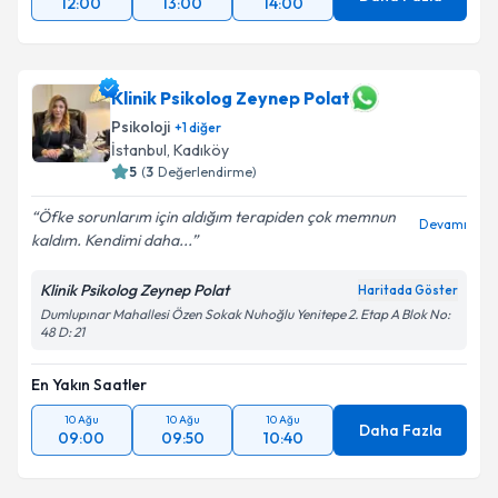
12:00
13:00
14:00
Klinik Psikolog Zeynep Polat
Psikoloji
+
1
diğer
İstanbul
, Kadıköy
5
(
3
Değerlendirme)
Öfke sorunlarım için aldığım terapiden çok memnun
Devamı
kaldım. Kendimi daha...
Klinik Psikolog Zeynep Polat
Haritada Göster
Dumlupınar Mahallesi Özen Sokak Nuhoğlu Yenitepe 2. Etap A Blok No:
48 D: 21
En Yakın Saatler
10 Ağu
10 Ağu
10 Ağu
Daha Fazla
09:00
09:50
10:40