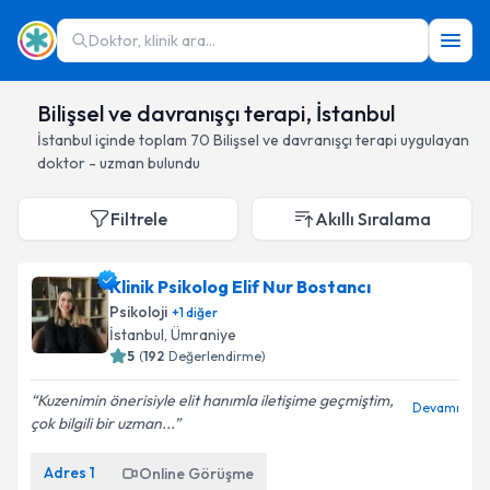
Doktor, klinik ara...
Bilişsel ve davranışçı terapi, İstanbul
İstanbul
içinde toplam
70
Bilişsel ve davranışçı terapi
uygulayan
doktor - uzman bulundu
Filtrele
Akıllı Sıralama
Klinik Psikolog Elif Nur Bostancı
Psikoloji
+
1
diğer
İstanbul
, Ümraniye
5
(
192
Değerlendirme)
Kuzenimin önerisiyle elit hanımla iletişime geçmiştim,
Devamı
çok bilgili bir uzman...
Adres
1
Online Görüşme