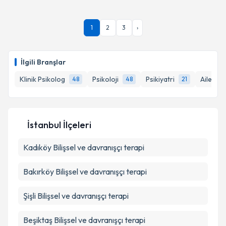
Prof. Dr. Yakup Albayrak
için randevu takvimi talebi
oluşturun. Size bu uzmandan randevu almanız için bir
takvim hazırlandığında e-posta ile bilgilendireceğiz.
1
2
3
›
E-posta Adresiniz
İlgili Branşlar
Klinik Psikolog
Psikoloji
Psikiyatri
Aile Dan
48
48
21
Kişisel verilerimin işlenmesine ilişkin
Aydınlatma
Metni
'ni okudum ve kişisel verilerimin belirtilen
kapsamda işlenmesini kabul ediyorum.
İstanbul İlçeleri
Takvim Talebini Gönder
Kadıköy
Bilişsel ve davranışçı terapi
Bakırköy
Bilişsel ve davranışçı terapi
Şişli
Bilişsel ve davranışçı terapi
Beşiktaş
Bilişsel ve davranışçı terapi