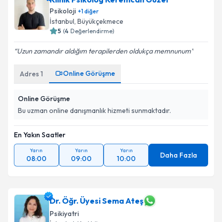
Psikoloji
+
1
diğer
E-posta Adresiniz
İstanbul
, Büyükçekmece
5
(
4
Değerlendirme)
Uzun zamandır aldığım terapilerden oldukça memnunum
Kişisel verilerimin işlenmesine ilişkin
Aydınlatma
Online Görüşme
Adres
1
Metni
'ni okudum ve kişisel verilerimin belirtilen
kapsamda işlenmesini kabul ediyorum.
Online Görüşme
Bu uzman online danışmanlık hizmeti sunmaktadır.
Takvim Talebini Gönder
En Yakın Saatler
Yarın
Yarın
Yarın
Daha Fazla
08:00
09:00
10:00
Dr. Öğr. Üyesi Sema Ateş
Psikiyatri