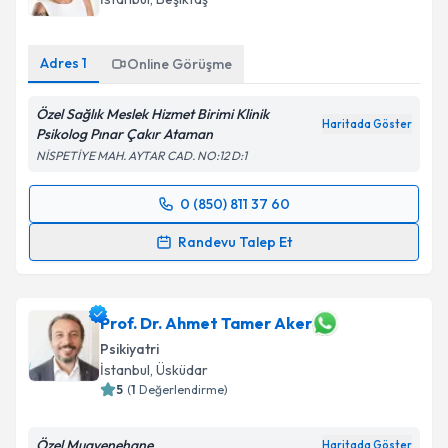
Adres
1
Online Görüşme
Özel Sağlık Meslek Hizmet Birimi Klinik
Haritada Göster
Psikolog Pınar Çakır Ataman
NİSPETİYE MAH. AYTAR CAD. NO:12 D:1
0 (850) 811 37 60
Randevu Takvimi Talebi
Randevu Talep Et
Klinik Psikolog Pınar Çakır Ataman
için randevu
takvimi talebi oluşturun. Size bu uzmandan randevu
almanız için bir takvim hazırlandığında e-posta ile
Prof. Dr. Ahmet Tamer Aker
bilgilendireceğiz.
Psikiyatri
İstanbul
, Üsküdar
E-posta Adresiniz
5
(
1
Değerlendirme)
Özel Muayenehane
Haritada Göster