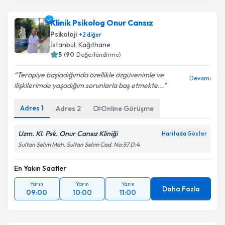
Klinik Psikolog Onur Cansız
Psikoloji
+
2
diğer
İstanbul
, Kağıthane
5
(
90
Değerlendirme)
Terapiye başladığımda özellikle özgüvenimle ve
Devamı
ilişkilerimde yaşadığım sorunlarla baş etmekte...
Adres
1
Adres
2
Online Görüşme
Uzm. Kl. Psk. Onur Cansız Kliniği
Haritada Göster
Sultan Selim Mah. Sultan Selim Cad. No:57 D:4
En Yakın Saatler
Yarın
Yarın
Yarın
Daha Fazla
09:00
10:00
11:00