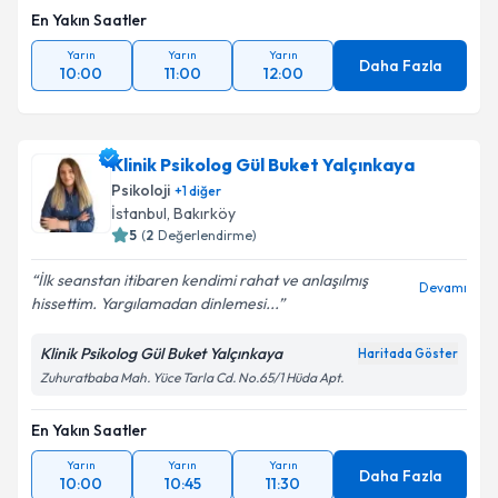
En Yakın Saatler
Yarın
Yarın
Yarın
Daha Fazla
10:00
11:00
12:00
Klinik Psikolog Gül Buket Yalçınkaya
Psikoloji
+
1
diğer
İstanbul
, Bakırköy
5
(
2
Değerlendirme)
İlk seanstan itibaren kendimi rahat ve anlaşılmış
Devamı
hissettim. Yargılamadan dinlemesi...
Klinik Psikolog Gül Buket Yalçınkaya
Haritada Göster
Zuhuratbaba Mah. Yüce Tarla Cd. No.65/1 Hüda Apt.
En Yakın Saatler
Yarın
Yarın
Yarın
Daha Fazla
10:00
10:45
11:30