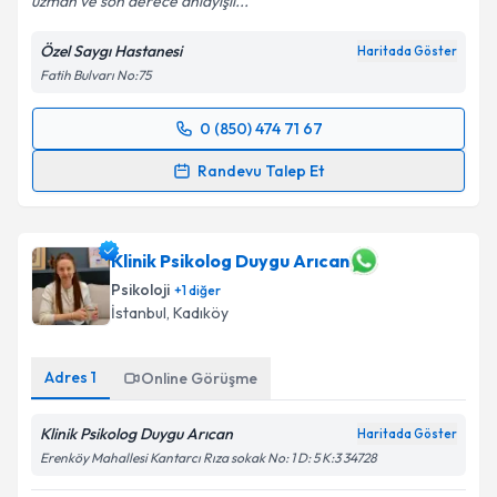
uzman ve son derece anlayışlı...
Özel Saygı Hastanesi
Haritada Göster
Fatih Bulvarı No:75
0 (850) 474 71 67
Randevu Takvimi Talebi
Randevu Talep Et
Uzm. Dr. Ayşe Tanyıldız
için randevu takvimi talebi
oluşturun. Size bu uzmandan randevu almanız için bir
takvim hazırlandığında e-posta ile bilgilendireceğiz.
Klinik Psikolog Duygu Arıcan
Psikoloji
+
1
diğer
E-posta Adresiniz
İstanbul
, Kadıköy
Adres
1
Online Görüşme
Kişisel verilerimin işlenmesine ilişkin
Aydınlatma
Klinik Psikolog Duygu Arıcan
Metni
'ni okudum ve kişisel verilerimin belirtilen
Haritada Göster
kapsamda işlenmesini kabul ediyorum.
Erenköy Mahallesi Kantarcı Rıza sokak No: 1 D: 5 K:3 34728