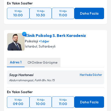
En Yakın Saatler
10 Ağu
10 Ağu
10 Ağu
Daha Fazla
10:00
10:30
11:00
Klinik Psikolog S. Berk Karadeniz
Psikoloji
+
1
diğer
İstanbul
, Sultanbeyli
Adres
1
Online Görüşme
Saygı Hastanesi
Haritada Göster
Abdurrahmangazi, Fatih Blv. No:75
En Yakın Saatler
10 Ağu
10 Ağu
10 Ağu
Daha Fazla
09:00
10:00
11:00