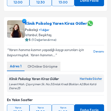
Daha Fazla
12:00
12:30
13:00
Klinik Psikolog Yaren Kiraz Güller
Psikoloji
+
1
diğer
İstanbul
, Beşiktaş
5
(
1
Değerlendirme)
Yaren hanıma kızımın yaşadığı kaygı sorunları için
Devamı
başvurmuştuk. Yaren hanımın...
Adres
1
Online Görüşme
Klinik Psikolog Yaren Kiraz Güller
Haritada Göster
Levent Mah. Çayırçimen Sk. No:3 Emlak Kredi Blokları A2 Blok Kat:6
Daire:25
En Yakın Saatler
Yarın
Yarın
Yarın
Daha Fazla