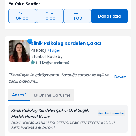
En Yakın Saatler
Takvim Talebini Gönder
Yarın
Yarın
Yarın
Daha Fazla
09:00
10:00
11:00
Klinik Psikolog Kardelen Çakıcı
Psikoloji
+
1
diğer
İstanbul
, Kadıköy
5
(
1
Değerlendirme)
Kendisiyle ilk görüşmemdi. Sorduğu sorular ile ilgili ve
Devamı
bilgili olduğunu...
Adres
1
Online Görüşme
Klinik Psikolog Kardelen Çakıcı Özel Sağlık
Haritada Göster
Meslek Hizmet Birimi
DUMLUPINAR MAHALLESİ ÖZEN SOKAK YENİTEPE NUHOĞLU
2.ETAP NO:48 A BLOK D:21