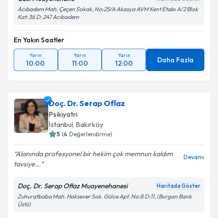
Acıbadem Mah. Çeçen Sokak, No:25/A Akasya AVM Kent Etabı A/2 Blok
Kişisel verilerimin işlenmesine ilişkin
Aydınlatma
Kat: 36 D: 247 Acıbadem
Metni
'ni okudum ve kişisel verilerimin belirtilen
kapsamda işlenmesini kabul ediyorum.
En Yakın Saatler
Yarın
Yarın
Yarın
Daha Fazla
10:00
11:00
12:00
Takvim Talebini Gönder
Doç. Dr. Serap Oflaz
Psikiyatri
İstanbul
, Bakırköy
5
(
4
Değerlendirme)
Alanında profesyonel bir hekim çok memnun kaldım
Devamı
tavsiye...
Doç. Dr. Serap Oflaz Muayenehanesi
Haritada Göster
Zuhuratbaba Mah. Haksever Sok. Gülce Apt. No:8 D:11, (Burgan Bank
Üstü)