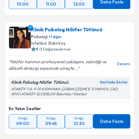
Daha Fazla
10:00
11:00
12:00
Klinik Psikolog Nilüfer Tütüncü
Psikoloji
+
1
diğer
İstanbul
, Bakırköy
5
(
1
Değerlendirme)
Nilüfer hanımın profesyonel yaklaşımı, sakinliği ve
Devamı
dikkatli dinleyişi sayesinde süreçte...
Klinik Psikolog Nilüfer Tütüncü
Haritada Göster
ATAKÖY 7-8-9-10 KISIM MAH. ÇOBAN ÇEŞME E-5 YANYOL CAD.
NİVO ATAKÖY 12/2 B BLOK Bakırköy / İstanbul
En Yakın Saatler
10 Ağu
10 Ağu
10 Ağu
Daha Fazla
09:00
09:45
10:30