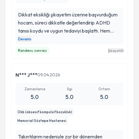
Dikkat eksikliği şikayetim üzerine başvurduğum
hocam, süreci dikkatle değerlendirip ADHD
tanısı koydu ve uygun tedaviyi başlattı. Hem
açıklayıcı yaklaşımı hem de ilgisi sayesinde
Devamı
kendimi güvende hissettim. Tedaviyle birlikte
Randevu sonrası
Şikayet Et
belirgin bir iyileşme yaşıyorum. Kendisine
emekleri için çok teşekkür ederim, gönül
rahatlığıyla tavsiye ederim.
N*** J***
09.04.2026
Zamanlama
İlgi
Ortam
5.0
5.0
5.0
Okb (obsesif kompulsif bozukluk)
Memorial Göztepe Hastanesi
Takıntılarım nedeniyle zor bir dönemden