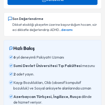
Son Değerlendirme
Dikkat eksikliği şikayetim üzerine başvurduğum hocam, sür
eci dikkatle değerlendirip ADHD...
devamı
Hızlı Bakış
6
yıl deneyimli Psikiyatri Uzmanı
Sumi Devlet Üniversitesi Tıp Fakültesi
mezunu
2
adet yayın.
Kaygı Bozuklukları, Okb (obsesif kompulsif
bozukluk) ve Sosyal anksiyete alanlarında uzman
Azerbaycan Türkçesi, İngilizce, Rusça
dilinde
de hizmet veriyor.