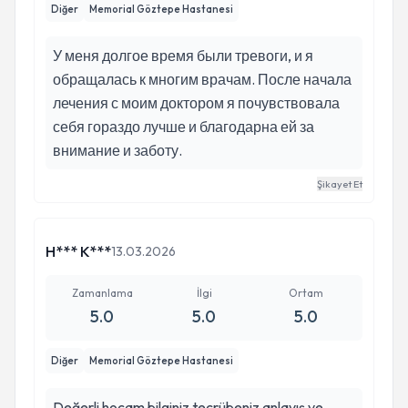
Diğer
Memorial Göztepe Hastanesi
У меня долгое время были тревоги, и я
обращалась к многим врачам. После начала
лечения с моим доктором я почувствовала
себя гораздо лучше и благодарна ей за
внимание и заботу.
Şikayet Et
H*** K***
13.03.2026
Zamanlama
İlgi
Ortam
5.0
5.0
5.0
Diğer
Memorial Göztepe Hastanesi
Değerli hocam bilginiz tecrübeniz anlayış ve