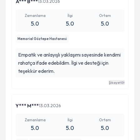
düşünenlere en azından iletişime geçmesini
A*** B***
13.03.2026
rahatlıkla önerebilirim.
Zamanlama
İlgi
Ortam
5.0
5.0
5.0
Memorial Göztepe Hastanesi
Empatik ve anlayışlı yaklaşımı sayesinde kendimi
rahatça ifade edebildim. İlgi ve desteği için
teşekkür ederim.
Şikayet Et
Y*** M***
13.03.2026
Zamanlama
İlgi
Ortam
5.0
5.0
5.0