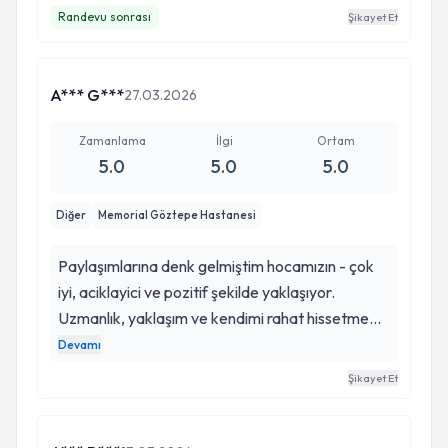
kullanmadığı yeni tip ilaçlarla ve beni dinlemesi ve
Randevu sonrası
Şikayet Et
tamamen bana uyumlu verdiği ilaçların hepsi işe
yaradı. Çok teşekkürler hocam hayata yeniden
döndüm: )
A*** G***
27.03.2026
Zamanlama
İlgi
Ortam
5.0
5.0
5.0
Diğer
Memorial Göztepe Hastanesi
Paylaşımlarına denk gelmiştim hocamızın - çok
iyi, aciklayici ve pozitif şekilde yaklaşıyor.
Uzmanlık, yaklaşım ve kendimi rahat hissetmem
benim için çok önemliydi. Yorum bırakma
Devamı
akışkanlığım yoktur ama hocamizin desteklerine
Şikayet Et
ufak da olsa bir karşılık vermek istedim - çok
teşekkürler kendisine tekrar. Gorusme