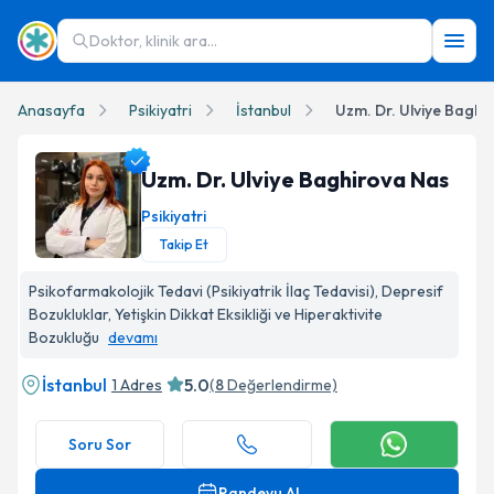
Doktor, klinik ara...
Anasayfa
Psikiyatri
İstanbul
Uzm. Dr. Ulviye Baghi
Uzm. Dr. Ulviye Baghirova Nas
Psikiyatri
Takip Et
Uzm. Dr. Ulviye Baghirova Nas Profil Fotoğrafı
Psikofarmakolojik Tedavi (Psikiyatrik İlaç Tedavisi), Depresif
Bozukluklar, Yetişkin Dikkat Eksikliği ve Hiperaktivite
Bozukluğu
devamı
İstanbul
5.0
1 Adres
(
8
Değerlendirme)
Soru Sor
Randevu Al