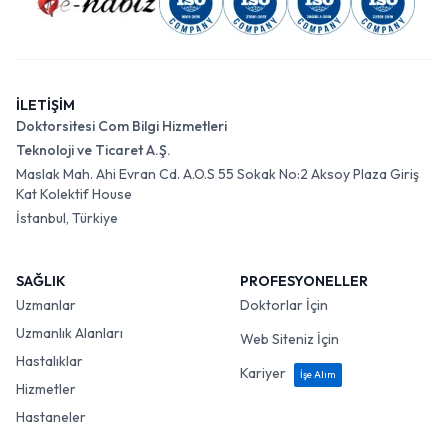
İLETİŞİM
Doktorsitesi Com Bilgi Hizmetleri
Teknoloji ve Ticaret A.Ş.
Maslak Mah. Ahi Evran Cd. A.O.S 55 Sokak No:2 Aksoy Plaza Giriş
Kat Kolektif House
İstanbul, Türkiye
SAĞLIK
PROFESYONELLER
Uzmanlar
Doktorlar İçin
Uzmanlık Alanları
Web Siteniz İçin
Hastalıklar
Kariyer
İşe Alım
Hizmetler
Hastaneler