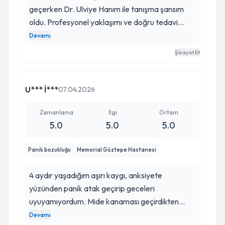
geçerken Dr. Ulviye Hanım ile tanışma şansım
oldu. Profesyonel yaklaşımı ve doğru tedavi
yönetimi sayesinde kısa sürede kendimi çok
Devamı
daha iyi hissetmeye başladım. Benim gibi benzer
Şikayet Et
sorunlar yaşayan ve çözüm arayan herkese
gönül rahatlığıyla tavsiye ederim.
U*** İ***
07.04.2026
Zamanlama
İlgi
Ortam
5.0
5.0
5.0
Panik bozukluğu
Memorial Göztepe Hastanesi
4 aydır yaşadığım aşırı kaygı, anksiyete
yüzünden panik atak geçirip geceleri
uyuyamıyordum. Mide kanaması geçirdikten
sonra Ulviye hocam sağolsun kimsenin
Devamı