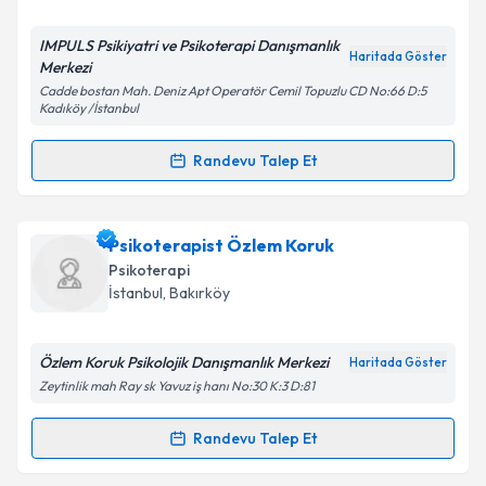
E-posta Adresiniz
IMPULS Psikiyatri ve Psikoterapi Danışmanlık
Haritada Göster
Merkezi
Cadde bostan Mah. Deniz Apt Operatör Cemil Topuzlu CD No:66 D:5
Kadıköy /İstanbul
Kişisel verilerimin işlenmesine ilişkin
Aydınlatma
Randevu Talep Et
Metni
'ni okudum ve kişisel verilerimin belirtilen
Randevu Takvimi Talebi
kapsamda işlenmesini kabul ediyorum.
Uzm. Psk. Ayşegül Denizci Uğur
için randevu takvimi
Psikoterapist Özlem Koruk
Takvim Talebini Gönder
talebi oluşturun. Size bu uzmandan randevu almanız
Psikoterapi
için bir takvim hazırlandığında e-posta ile
İstanbul
,
Bakırköy
bilgilendireceğiz.
E-posta Adresiniz
Özlem Koruk Psikolojik Danışmanlık Merkezi
Haritada Göster
Zeytinlik mah Ray sk Yavuz iş hanı No:30 K:3 D:81
Randevu Talep Et
Randevu Takvimi Talebi
Kişisel verilerimin işlenmesine ilişkin
Aydınlatma
Metni
'ni okudum ve kişisel verilerimin belirtilen