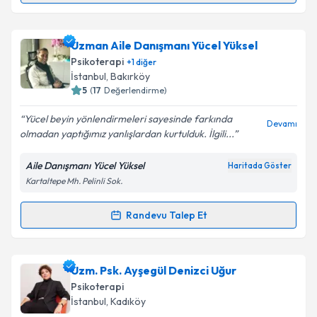
kapsamda işlenmesini kabul ediyorum.
Dr. Öğr. Üyesi Burcu Kök Kendirlioğlu
için randevu
Uzman Aile Danışmanı Yücel Yüksel
Takvim Talebini Gönder
takvimi talebi oluşturun. Size bu uzmandan randevu
Psikoterapi
+
1
diğer
almanız için bir takvim hazırlandığında e-posta ile
İstanbul
,
Bakırköy
bilgilendireceğiz.
5
(
17
Değerlendirme)
E-posta Adresiniz
Yücel beyin yönlendirmeleri sayesinde farkında
Devamı
olmadan yaptığımız yanlışlardan kurtulduk. İlgili...
Aile Danışmanı Yücel Yüksel
Haritada Göster
Kartaltepe Mh. Pelinli Sok.
Kişisel verilerimin işlenmesine ilişkin
Aydınlatma
Metni
'ni okudum ve kişisel verilerimin belirtilen
kapsamda işlenmesini kabul ediyorum.
Randevu Talep Et
Randevu Takvimi Talebi
Takvim Talebini Gönder
Uzman Aile Danışmanı Yücel Yüksel
için randevu
Uzm. Psk. Ayşegül Denizci Uğur
takvimi talebi oluşturun. Size bu uzmandan randevu
Psikoterapi
almanız için bir takvim hazırlandığında e-posta ile
İstanbul
,
Kadıköy
bilgilendireceğiz.