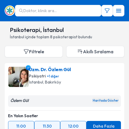
Doktor, klinik ara...
Psikoterapi, İstanbul
İstanbul
içinde toplam
8
psikoterapist
bulundu
Filtrele
Akıllı Sıralama
Uzm. Dr. Özlem Gül
Psikiyatri
+
1
diğer
İstanbul
,
Bakırköy
Özlem Gül
Haritada Göster
En Yakın Saatler
11:00
11:30
12:00
Daha Fazla