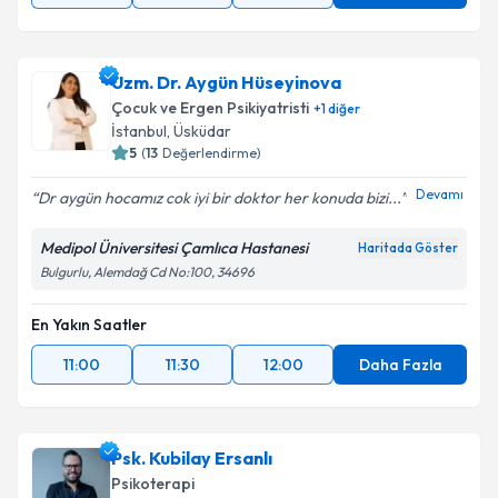
Uzm. Dr. Aygün Hüseyinova
Çocuk ve Ergen Psikiyatristi
+
1
diğer
İstanbul
,
Üsküdar
5
(
13
Değerlendirme)
Devamı
Dr aygün hocamız cok iyi bir doktor her konuda bizi...
Medipol Üniversitesi Çamlıca Hastanesi
Haritada Göster
Bulgurlu, Alemdağ Cd No:100, 34696
En Yakın Saatler
11:00
11:30
12:00
Daha Fazla
Psk. Kubilay Ersanlı
Psikoterapi