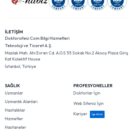
İLETİŞİM
Doktorsitesi Com Bilgi Hizmetleri
Teknoloji ve Ticaret A.Ş.
Maslak Mah. Ahi Evran Cd. A.O.S 55 Sokak No:2 Aksoy Plaza Giriş
Kat Kolektif House
İstanbul, Türkiye
SAĞLIK
PROFESYONELLER
Uzmanlar
Doktorlar İçin
Uzmanlık Alanları
Web Siteniz İçin
Hastalıklar
Kariyer
İşe Alım
Hizmetler
Hastaneler