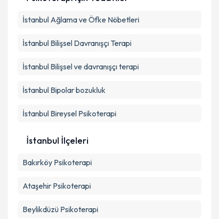
İstanbul Ağlama ve Öfke Nöbetleri
Kişisel verilerimin işlenmesine ilişkin
Aydınlatma
Metni
'ni okudum ve kişisel verilerimin belirtilen
kapsamda işlenmesini kabul ediyorum.
İstanbul Bilişsel Davranışçı Terapi
İstanbul Bilişsel ve davranışçı terapi
Takvim Talebini Gönder
İstanbul Bipolar bozukluk
İstanbul Bireysel Psikoterapi
İstanbul İlçeleri
Bakırköy
Psikoterapi
Ataşehir
Psikoterapi
Beylikdüzü
Psikoterapi