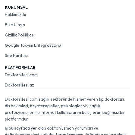
KURUMSAL
Hakkımızda
Bize Ulaşın
Gizlilik Politikası
Google Takvim Entegrasyonu
Site Haritası
PLATFORMLAR
Doktorsitesi.com
Doktorsitesi.az
Doktorsitesi.com sağlık sektöründe hizmet veren tıp doktorları,
diş hekimleri, fizyoterapistler, psikologlar vb. sağlık
profesyonelleri ile internet kullanıcılarını buluşturan bağımsız bir
platformdur.
İş bu sayfada yer alan doktor/uzman yorumları ve
değerlendirmeleri, ilgili doktorun/uzmanın doğrudan veya dolaylı