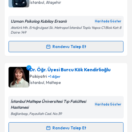
İstanbul
,
Ataşehir
Uzman Psikolog Kubilay Ersanlı
Haritada Göster
Atatürk Mh. Ertuğrulgazi Sk. Metropol İstanbul Toplu Yapısı C1 Blok Kat: 8
Daire: 149
Randevu Talep Et
Randevu Takvimi Talebi
Psk. Kubilay Ersanlı
için randevu takvimi talebi
Dr. Öğr. Üyesi Burcu Kök Kendirlioğlu
oluşturun. Size bu uzmandan randevu almanız için bir
Psikiyatri
+
1
diğer
takvim hazırlandığında e-posta ile bilgilendireceğiz.
İstanbul
,
Maltepe
E-posta Adresiniz
İstanbul Maltepe Üniversitesi Tıp Fakültesi
Haritada Göster
Hastanesi
Bağlarbaşı, Feyzullah Cad. No:39
Kişisel verilerimin işlenmesine ilişkin
Aydınlatma
Metni
'ni okudum ve kişisel verilerimin belirtilen
Randevu Talep Et
Randevu Takvimi Talebi