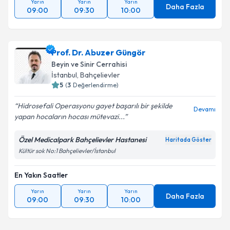
Yarın
Yarın
Yarın
Daha Fazla
09:00
09:30
10:00
Prof. Dr. Abuzer Güngör
Beyin ve Sinir Cerrahisi
İstanbul
,
Bahçelievler
5
(
3
Değerlendirme)
Hidrosefali Operasyonu gayet başarılı bir şekilde
Devamı
yapan hocaların hocası mütevazi...
Özel Medicalpark Bahçelievler Hastanesi
Haritada Göster
Kültür sok No:1 Bahçelievler/İstanbul
En Yakın Saatler
Yarın
Yarın
Yarın
Daha Fazla
09:00
09:30
10:00