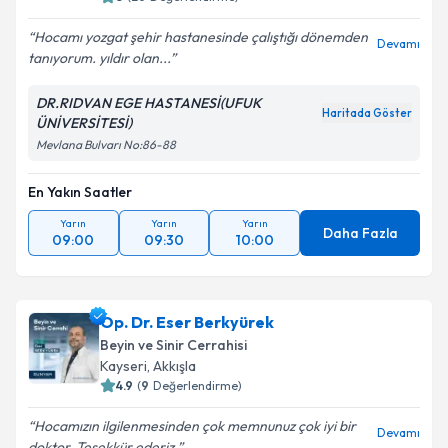
Hocamı yozgat şehir hastanesinde çalıştığı dönemden
Devamı
tanıyorum. yıldır olan...
DR.RIDVAN EGE HASTANESİ(UFUK
Haritada Göster
ÜNİVERSİTESİ)
Mevlana Bulvarı No:86-88
En Yakın Saatler
Yarın
Yarın
Yarın
Daha Fazla
09:00
09:30
10:00
Op. Dr. Eser Berkyürek
Beyin ve Sinir Cerrahisi
Kayseri
,
Akkışla
4.9
(
9
Değerlendirme)
Hocamızın ilgilenmesinden çok memnunuz çok iyi bir
Devamı
doktor. Teşekkür ederiz.