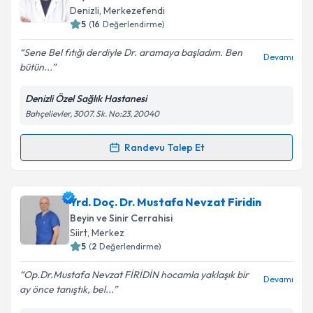
takvim hazırlandığında e-posta ile bilgilendireceğiz.
Denizli
,
Merkezefendi
5
(
16
Değerlendirme)
E-posta Adresiniz
Sene Bel fıtığı derdiyle Dr. aramaya başladım. Ben
Devamı
bütün...
Denizli Özel Sağlık Hastanesi
Kişisel verilerimin işlenmesine ilişkin
Aydınlatma
Bahçelievler, 3007. Sk. No:23, 20040
Metni
'ni okudum ve kişisel verilerimin belirtilen
kapsamda işlenmesini kabul ediyorum.
Randevu Talep Et
Randevu Takvimi Talebi
Takvim Talebini Gönder
Op. Dr. O. Saffet Erk
için randevu takvimi talebi
Yrd. Doç. Dr. Mustafa Nevzat Firidin
oluşturun. Size bu uzmandan randevu almanız için bir
Beyin ve Sinir Cerrahisi
takvim hazırlandığında e-posta ile bilgilendireceğiz.
Siirt
,
Merkez
5
(
2
Değerlendirme)
E-posta Adresiniz
Op.Dr.Mustafa Nevzat FİRİDİN hocamla yaklaşık bir
Devamı
ay önce tanıştık, bel...