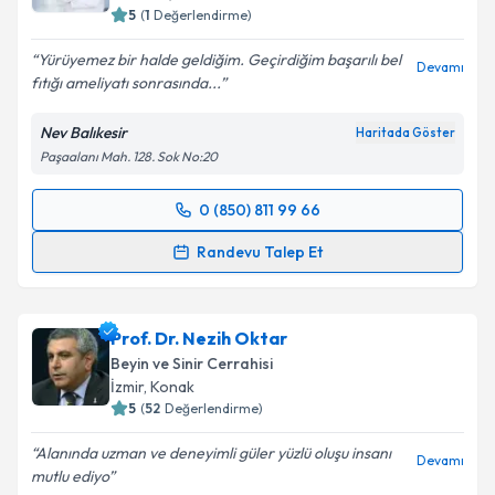
5
(
1
Değerlendirme)
Yürüyemez bir halde geldiğim. Geçirdiğim başarılı bel
Devamı
fıtığı ameliyatı sonrasında...
Nev Balıkesir
Haritada Göster
Paşaalanı Mah. 128. Sok No:20
0 (850) 811 99 66
Randevu Takvimi Talebi
Randevu Talep Et
Op. Dr. Emrah Yılmaz
için randevu takvimi talebi
oluşturun. Size bu uzmandan randevu almanız için bir
Prof. Dr. Nezih Oktar
takvim hazırlandığında e-posta ile bilgilendireceğiz.
Beyin ve Sinir Cerrahisi
E-posta Adresiniz
İzmir
,
Konak
5
(
52
Değerlendirme)
Alanında uzman ve deneyimli güler yüzlü oluşu insanı
Devamı
mutlu ediyo
Kişisel verilerimin işlenmesine ilişkin
Aydınlatma