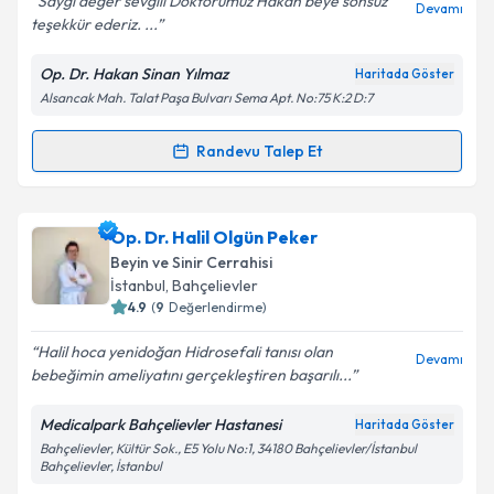
Saygı değer sevgili Doktorumuz Hakan beye sonsuz
Devamı
teşekkür ederiz. ...
Op. Dr. Hakan Sinan Yılmaz
Haritada Göster
Kişisel verilerimin işlenmesine ilişkin
Aydınlatma
Alsancak Mah. Talat Paşa Bulvarı Sema Apt. No:75 K:2 D:7
Metni
'ni okudum ve kişisel verilerimin belirtilen
kapsamda işlenmesini kabul ediyorum.
Randevu Talep Et
Randevu Takvimi Talebi
Takvim Talebini Gönder
Op. Dr. Hakan Sinan Yılmaz
için randevu takvimi
Op. Dr. Halil Olgün Peker
talebi oluşturun. Size bu uzmandan randevu almanız
Beyin ve Sinir Cerrahisi
için bir takvim hazırlandığında e-posta ile
İstanbul
,
Bahçelievler
bilgilendireceğiz.
4.9
(
9
Değerlendirme)
E-posta Adresiniz
Halil hoca yenidoğan Hidrosefali tanısı olan
Devamı
bebeğimin ameliyatını gerçekleştiren başarılı...
Medicalpark Bahçelievler Hastanesi
Haritada Göster
Bahçelievler, Kültür Sok., E5 Yolu No:1, 34180 Bahçelievler/İstanbul
Kişisel verilerimin işlenmesine ilişkin
Aydınlatma
Bahçelievler, İstanbul
Metni
'ni okudum ve kişisel verilerimin belirtilen