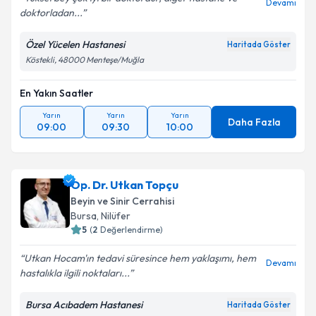
Devamı
doktorladan...
Özel Yücelen Hastanesi
Haritada Göster
Köstekli, 48000 Menteşe/Muğla
En Yakın Saatler
Yarın
Yarın
Yarın
Daha Fazla
09:00
09:30
10:00
Op. Dr. Utkan Topçu
Beyin ve Sinir Cerrahisi
Bursa
,
Nilüfer
5
(
2
Değerlendirme)
Utkan Hocam'ın tedavi süresince hem yaklaşımı, hem
Devamı
hastalıkla ilgili noktaları...
Bursa Acıbadem Hastanesi
Haritada Göster