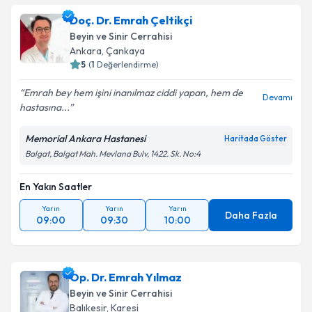
talebi oluşturun. Size bu uzmandan randevu almanız
Doç. Dr. Emrah Çeltikçi
için bir takvim hazırlandığında e-posta ile
bilgilendireceğiz.
Beyin ve Sinir Cerrahisi
Ankara
,
Çankaya
E-posta Adresiniz
5
(
1
Değerlendirme)
Emrah bey hem işini inanılmaz ciddi yapan, hem de
Devamı
hastasına...
Kişisel verilerimin işlenmesine ilişkin
Aydınlatma
Memorial Ankara Hastanesi
Haritada Göster
Metni
'ni okudum ve kişisel verilerimin belirtilen
Balgat, Balgat Mah. Mevlana Bulv, 1422. Sk. No:4
kapsamda işlenmesini kabul ediyorum.
En Yakın Saatler
Takvim Talebini Gönder
Yarın
Yarın
Yarın
Daha Fazla
09:00
09:30
10:00
Op. Dr. Emrah Yılmaz
Beyin ve Sinir Cerrahisi
Balıkesir
,
Karesi