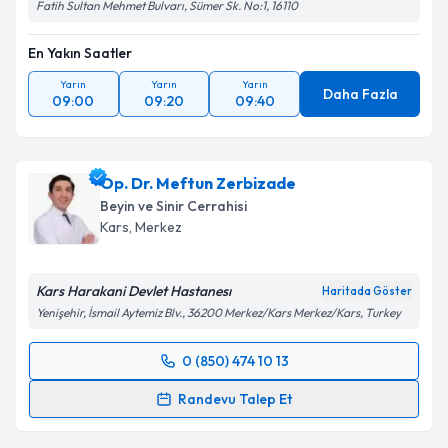
Fatih Sultan Mehmet Bulvarı, Sümer Sk. No:1, 16110
En Yakın Saatler
Yarın
Yarın
Yarın
Daha Fazla
09:00
09:20
09:40
Op. Dr. Meftun Zerbizade
Beyin ve Sinir Cerrahisi
Kars
,
Merkez
Kars Harakani Devlet Hastanesı
Haritada Göster
Yenişehir, İsmail Aytemiz Blv., 36200 Merkez/Kars Merkez/Kars, Turkey
0 (850) 474 10 13
Randevu Takvimi Talebi
Randevu Talep Et
Op. Dr. Meftun Zerbizade
için randevu takvimi