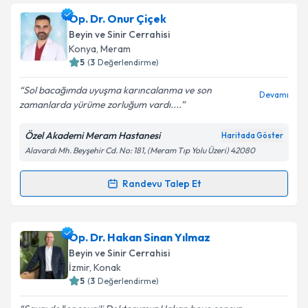
Takvim Talebini Gönder
Op. Dr. Ümit Demirci
için randevu takvimi talebi
Op. Dr. Onur Çiçek
oluşturun. Size bu uzmandan randevu almanız için bir
Beyin ve Sinir Cerrahisi
takvim hazırlandığında e-posta ile bilgilendireceğiz.
Konya
,
Meram
5
(
3
Değerlendirme)
E-posta Adresiniz
Sol bacağımda uyuşma karıncalanma ve son
Devamı
zamanlarda yürüme zorluğum vardı....
Özel Akademi Meram Hastanesi
Haritada Göster
Kişisel verilerimin işlenmesine ilişkin
Aydınlatma
Alavardı Mh. Beyşehir Cd. No: 181, (Meram Tıp Yolu Üzeri) 42080
Metni
'ni okudum ve kişisel verilerimin belirtilen
kapsamda işlenmesini kabul ediyorum.
Randevu Talep Et
Randevu Takvimi Talebi
Takvim Talebini Gönder
Op. Dr. Onur Çiçek
için randevu takvimi talebi
Op. Dr. Hakan Sinan Yılmaz
oluşturun. Size bu uzmandan randevu almanız için bir
Beyin ve Sinir Cerrahisi
takvim hazırlandığında e-posta ile bilgilendireceğiz.
İzmir
,
Konak
5
(
3
Değerlendirme)
E-posta Adresiniz