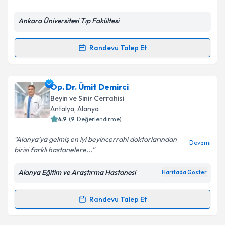
E-posta Adresiniz
Ankara Üniversitesi Tıp Fakültesi
Randevu Talep Et
Randevu Takvimi Talebi
Kişisel verilerimin işlenmesine ilişkin
Aydınlatma
Metni
'ni okudum ve kişisel verilerimin belirtilen
kapsamda işlenmesini kabul ediyorum.
Doç. Dr. İhsan Doğan
için randevu takvimi talebi
Op. Dr. Ümit Demirci
oluşturun. Size bu uzmandan randevu almanız için bir
Beyin ve Sinir Cerrahisi
takvim hazırlandığında e-posta ile bilgilendireceğiz.
Takvim Talebini Gönder
Antalya
,
Alanya
4.9
(
9
Değerlendirme)
E-posta Adresiniz
Alanya’ya gelmiş en iyi beyincerrahi doktorlarından
Devamı
birisi farklı hastanelere...
Alanya Eğitim ve Araştırma Hastanesi
Haritada Göster
Kişisel verilerimin işlenmesine ilişkin
Aydınlatma
Metni
'ni okudum ve kişisel verilerimin belirtilen
kapsamda işlenmesini kabul ediyorum.
Randevu Talep Et
Randevu Takvimi Talebi