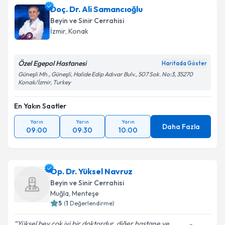
Doç. Dr. Ali Samancıoğlu
Beyin ve Sinir Cerrahisi
İzmir
,
Konak
Özel Egepol Hastanesi
Haritada Göster
Güneşli Mh., Güneşli, Halide Edip Adıvar Bulv., 507 Sok. No:3, 35270
Konak/İzmir, Turkey
En Yakın Saatler
Yarın
Yarın
Yarın
Daha Fazla
09:00
09:30
10:00
Op. Dr. Yüksel Navruz
Beyin ve Sinir Cerrahisi
Muğla
,
Menteşe
5
(
1
Değerlendirme)
Yüksel bey çok iyi bir doktordur, diğer hastane ve