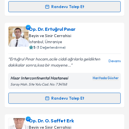
kapsamda işlenmesini kabul ediyorum.
Randevu Talep Et
Randevu Takvimi Talebi
Takvim Talebini Gönder
Op. Dr. Halil Olgün Peker
için randevu takvimi talebi
Op. Dr. Ertuğrul Pınar
oluşturun. Size bu uzmandan randevu almanız için bir
Beyin ve Sinir Cerrahisi
takvim hazırlandığında e-posta ile bilgilendireceğiz.
İstanbul
,
Ümraniye
5
(
1
Değerlendirme)
E-posta Adresiniz
Ertuğrul Pınar hocam,acile ciddi ağrılarla geldikten
Devamı
dakikalar sonra,kısa bir muayene...
Hisar Intercontinental Hastanesi
Haritada Göster
Kişisel verilerimin işlenmesine ilişkin
Aydınlatma
Saray Mah. Site Yolu Cad. No: 7 34768
Metni
'ni okudum ve kişisel verilerimin belirtilen
kapsamda işlenmesini kabul ediyorum.
Randevu Talep Et
Randevu Takvimi Talebi
Takvim Talebini Gönder
Op. Dr. Ertuğrul Pınar
için randevu takvimi talebi
Op. Dr. O. Saffet Erk
oluşturun. Size bu uzmandan randevu almanız için bir
Beyin ve Sinir Cerrahisi