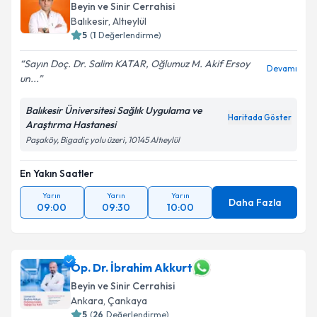
Beyin ve Sinir Cerrahisi
Balıkesir
,
Altıeylül
5
(
1
Değerlendirme)
Sayın Doç. Dr. Salim KATAR, Oğlumuz M. Akif Ersoy
Devamı
un...
Balıkesir Üniversitesi Sağlık Uygulama ve
Haritada Göster
Araştırma Hastanesi
Paşaköy, Bigadiç yolu üzeri, 10145 Altıeylül
En Yakın Saatler
Yarın
Yarın
Yarın
Daha Fazla
09:00
09:30
10:00
Op. Dr. İbrahim Akkurt
Beyin ve Sinir Cerrahisi
Ankara
,
Çankaya
5
(
26
Değerlendirme)