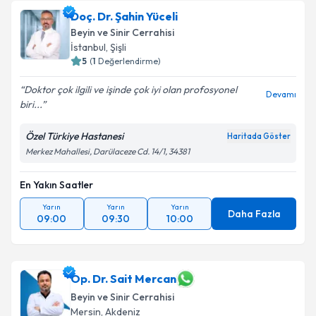
Doç. Dr. Şahin Yüceli
Beyin ve Sinir Cerrahisi
İstanbul
,
Şişli
5
(
1
Değerlendirme)
Doktor çok ilgili ve işinde çok iyi olan profosyonel
Devamı
biri...
Özel Türkiye Hastanesi
Haritada Göster
Merkez Mahallesi, Darülaceze Cd. 14/1, 34381
En Yakın Saatler
Yarın
Yarın
Yarın
Daha Fazla
09:00
09:30
10:00
Op. Dr. Sait Mercan
Beyin ve Sinir Cerrahisi
Mersin
,
Akdeniz