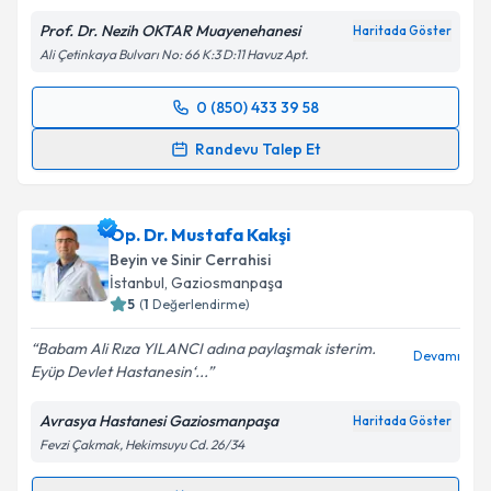
Metni
'ni okudum ve kişisel verilerimin belirtilen
Prof. Dr. Nezih OKTAR Muayenehanesi
Haritada Göster
kapsamda işlenmesini kabul ediyorum.
Ali Çetinkaya Bulvarı No: 66 K:3 D:11 Havuz Apt.
Takvim Talebini Gönder
0 (850) 433 39 58
Randevu Takvimi Talebi
Randevu Talep Et
Prof. Dr. Nezih Oktar
için randevu takvimi talebi
oluşturun. Size bu uzmandan randevu almanız için bir
Op. Dr. Mustafa Kakşi
takvim hazırlandığında e-posta ile bilgilendireceğiz.
Beyin ve Sinir Cerrahisi
E-posta Adresiniz
İstanbul
,
Gaziosmanpaşa
5
(
1
Değerlendirme)
Babam Ali Rıza YILANCI adına paylaşmak isterim.
Devamı
Eyüp Devlet Hastanesin‘...
Kişisel verilerimin işlenmesine ilişkin
Aydınlatma
Metni
'ni okudum ve kişisel verilerimin belirtilen
Avrasya Hastanesi Gaziosmanpaşa
Haritada Göster
kapsamda işlenmesini kabul ediyorum.
Fevzi Çakmak, Hekimsuyu Cd. 26/34