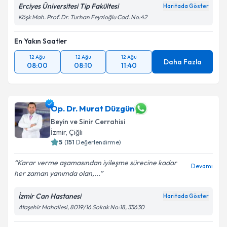
Erciyes Üniversitesi Tip Fakültesi
Haritada Göster
Köşk Mah. Prof. Dr. Turhan Feyzioğlu Cad. No:42
En Yakın Saatler
12 Ağu
12 Ağu
12 Ağu
Daha Fazla
08:00
08:10
11:40
Op. Dr. Murat Düzgün
Beyin ve Sinir Cerrahisi
İzmir
,
Çiğli
5
(
151
Değerlendirme)
Karar verme aşamasından iyileşme sürecine kadar
Devamı
her zaman yanımda olan,...
İzmir Can Hastanesi
Haritada Göster
Ataşehir Mahallesi, 8019/16 Sokak No:18, 35630