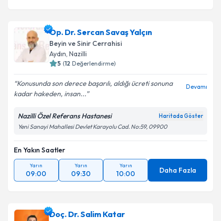
Op. Dr. Sercan Savaş Yalçın
Beyin ve Sinir Cerrahisi
Aydın
,
Nazilli
5
(
12
Değerlendirme)
Konusunda son derece başarılı, aldığı ücreti sonuna
Devamı
kadar hakeden, insan...
Nazilli Özel Referans Hastanesi
Haritada Göster
Yeni Sanayi Mahallesi Devlet Karayolu Cad. No:59, 09900
En Yakın Saatler
Yarın
Yarın
Yarın
Daha Fazla
09:00
09:30
10:00
Doç. Dr. Salim Katar