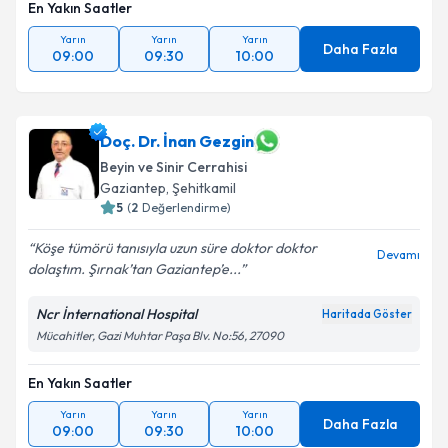
En Yakın Saatler
Yarın
Yarın
Yarın
Daha Fazla
09:00
09:30
10:00
Doç. Dr. İnan Gezgin
Beyin ve Sinir Cerrahisi
Gaziantep
,
Şehitkamil
5
(
2
Değerlendirme)
Köşe tümörü tanısıyla uzun süre doktor doktor
Devamı
dolaştım. Şırnak’tan Gaziantep’e...
Ncr İnternational Hospital
Haritada Göster
Mücahitler, Gazi Muhtar Paşa Blv. No:56, 27090
En Yakın Saatler
Yarın
Yarın
Yarın
Daha Fazla
09:00
09:30
10:00