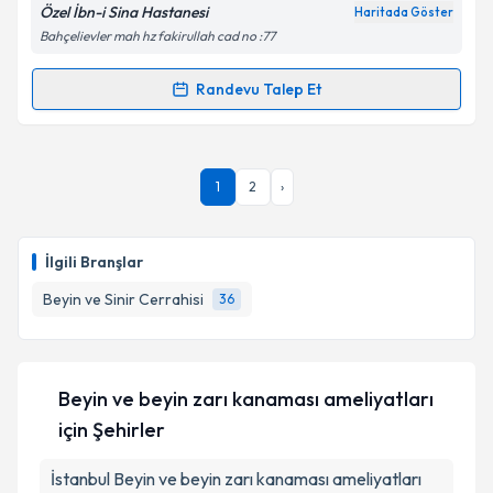
Özel İbn-i Sina Hastanesi
Haritada Göster
Kişisel verilerimin işlenmesine ilişkin
Aydınlatma
Bahçelievler mah hz fakirullah cad no :77
Metni
'ni okudum ve kişisel verilerimin belirtilen
kapsamda işlenmesini kabul ediyorum.
Randevu Talep Et
Randevu Takvimi Talebi
Takvim Talebini Gönder
Yrd. Doç. Dr. Mustafa Nevzat Firidin
için randevu
1
2
›
takvimi talebi oluşturun. Size bu uzmandan randevu
almanız için bir takvim hazırlandığında e-posta ile
bilgilendireceğiz.
İlgili Branşlar
E-posta Adresiniz
Beyin ve Sinir Cerrahisi
36
Kişisel verilerimin işlenmesine ilişkin
Aydınlatma
Beyin ve beyin zarı kanaması ameliyatları
Metni
'ni okudum ve kişisel verilerimin belirtilen
için Şehirler
kapsamda işlenmesini kabul ediyorum.
İstanbul
Beyin ve beyin zarı kanaması ameliyatları