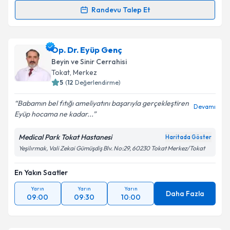
Randevu Talep Et
Op. Dr. İbrahim Tutkan
için randevu takvimi talebi
oluşturun. Size bu uzmandan randevu almanız için bir
Op. Dr. Eyüp Genç
takvim hazırlandığında e-posta ile bilgilendireceğiz.
Beyin ve Sinir Cerrahisi
E-posta Adresiniz
Tokat
,
Merkez
5
(
12
Değerlendirme)
Babamın bel fıtığı ameliyatını başarıyla gerçekleştiren
Devamı
Eyüp hocama ne kadar...
Kişisel verilerimin işlenmesine ilişkin
Aydınlatma
Metni
'ni okudum ve kişisel verilerimin belirtilen
Medical Park Tokat Hastanesi
Haritada Göster
kapsamda işlenmesini kabul ediyorum.
Yeşilırmak, Vali Zekai Gümüşdiş Blv. No:29, 60230 Tokat Merkez/Tokat
En Yakın Saatler
Takvim Talebini Gönder
Yarın
Yarın
Yarın
Daha Fazla
09:00
09:30
10:00