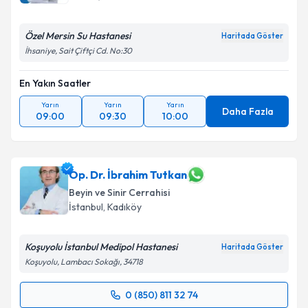
Özel Mersin Su Hastanesi
Haritada Göster
İhsaniye, Sait Çiftçi Cd. No:30
En Yakın Saatler
Yarın
Yarın
Yarın
Daha Fazla
09:00
09:30
10:00
Op. Dr. İbrahim Tutkan
Beyin ve Sinir Cerrahisi
İstanbul
,
Kadıköy
Koşuyolu İstanbul Medipol Hastanesi
Haritada Göster
Koşuyolu, Lambacı Sokağı, 34718
0 (850) 811 32 74
Randevu Takvimi Talebi