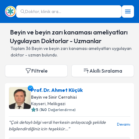
Doktor, klinik ara...
Beyin ve beyin zarı kanaması ameliyatları
Uygulayan Doktorlar - Uzmanlar
Toplam
36
Beyin ve beyin zarı kanaması ameliyatları
uygulayan
doktor - uzman bulundu.
Filtrele
Akıllı Sıralama
Prof. Dr. Ahmet Küçük
Beyin ve Sinir Cerrahisi
Kayseri
,
Melikgazi
5
(
140
Değerlendirme)
Çok detaylı bilgi verdi herkesin anlayacağı şekilde
Devamı
bilgilendirdiğiniz icin teşekkür...