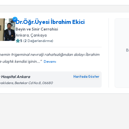
Randevu T
Dr.Öğr.Üye
Dr.Öğr.Üyesi İbrahim Ekici
oluşturun. 
Beyin ve Sinir Cerrahisi
hazırlandığ
Ankara
, Çankaya
5
(
2
Değerlendirme)
E-posta Ad
B
emin trigeminal nevralji rahatsızlığından dolayı İbrahim
 ulaştık kendisi işinin...
Devamı
Kişisel
okudum
v Hospital Ankara
Haritada Göster
işlenm
aklıdere, Bestekar Cd No:8, 06680