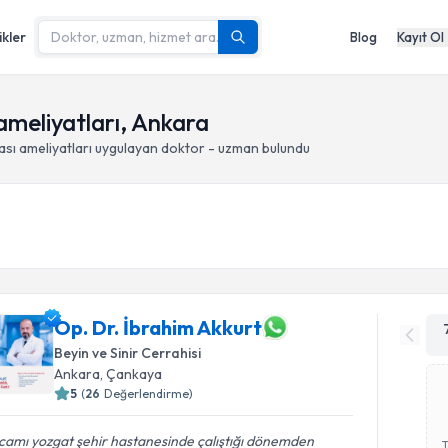
ikler
Blog
Kayıt Ol
ameliyatları, Ankara
sı ameliyatları
uygulayan doktor - uzman bulundu
Op. Dr. İbrahim Akkurt
Beyin ve Sinir Cerrahisi
Ankara
, Çankaya
5
(
26
Değerlendirme)
camı yozgat şehir hastanesinde çalıştığı dönemden