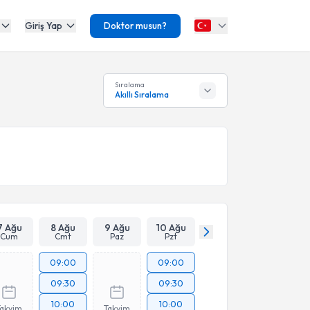
Giriş Yap
Doktor musun?
Sıralama
Akıllı Sıralama
7 Ağu
8 Ağu
9 Ağu
10 Ağu
Cum
Cmt
Paz
Pzt
09:00
09:00
09:30
09:30
10:00
10:00
Takvim
Takvim