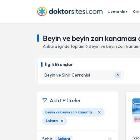
Uzmanlar
Klin
Beyin ve beyin zarı kanaması 
Ankara
içinde toplam
6
Beyin ve beyin zarı kanama
İlgili Branşlar
Beyin ve Sinir Cerrahisi
6
Aktif Filtreler
Beyin ve beyin zarı kanaması ameliyatları
Ankara
Ho
Şehir
Ankara