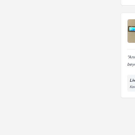
Ann
beye
Li
Kav