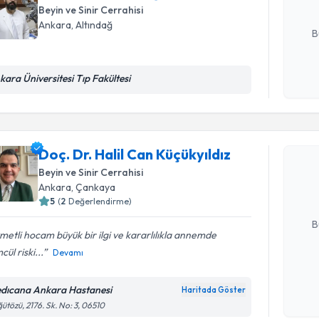
Beyin ve Sinir Cerrahisi
E-posta Ad
Ankara
, Altındağ
B
kara Üniversitesi Tıp Fakültesi
Kişisel
okudum
Randevu T
işlenm
Doç. Dr. H
Doç. Dr. Halil Can Küçükyıldız
oluşturun. 
Beyin ve Sinir Cerrahisi
hazırlandığ
Ankara
, Çankaya
5
(
2
Değerlendirme)
E-posta Ad
B
metli hocam büyük bir ilgi ve kararlılıkla annemde
cül riski...
Devamı
Kişisel
okudum
dıcana Ankara Hastanesi
Haritada Göster
işlenm
ütözü, 2176. Sk. No: 3, 06510