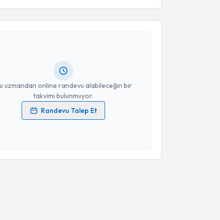
akvimi Talebi
Takvim Talebini Gönder
si İbrahim Ekici
için randevu takvimi talebi
Size bu uzmandan randevu almanız için bir takvim
ında e-posta ile bilgilendireceğiz.
resiniz
u uzmandan online randevu alabileceğin bir
takvimi bulunmuyor.
Randevu Talep Et
 verilerimin işlenmesine ilişkin
Aydınlatma Metni
'ni
 ve kişisel verilerimin belirtilen kapsamda
esini kabul ediyorum.
Takvim Talebini Gönder