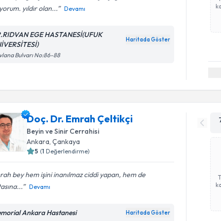
ka
yorum. yıldır olan...
Devamı
.RIDVAN EGE HASTANESİ(UFUK
Haritada Göster
İVERSİTESİ)
lana Bulvarı No:86-88
Doç. Dr. Emrah Çeltikçi
Beyin ve Sinir Cerrahisi
Ankara
, Çankaya
5
(
1
Değerlendirme)
ah bey hem işini inanılmaz ciddi yapan, hem de
ka
asına...
Devamı
morial Ankara Hastanesi
Haritada Göster