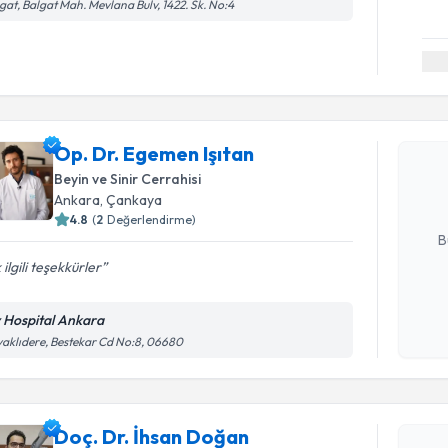
gat, Balgat Mah. Mevlana Bulv, 1422. Sk. No:4
Randevu T
Op. Dr. E
Op. Dr. Egemen Işıtan
Size bu uzm
hazırlandığ
Beyin ve Sinir Cerrahisi
Ankara
, Çankaya
E-posta Ad
4.8
(
2
Değerlendirme)
B
 ilgili teşekkürler
Kişisel
v Hospital Ankara
Randevu T
okudum
aklıdere, Bestekar Cd No:8, 06680
işlenm
Doç. Dr. 
Size bu uzm
hazırlandığ
Doç. Dr. İhsan Doğan