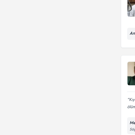
An
Kıy
ölüm
Me
Söğ