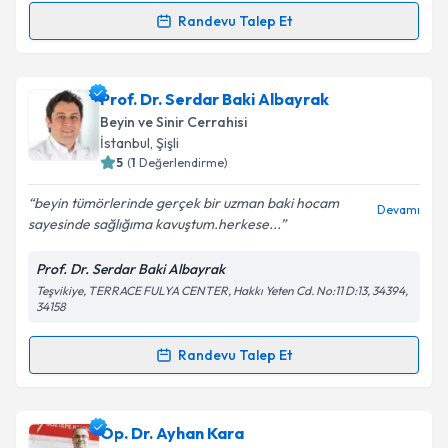
Metni
'ni okudum ve kişisel verilerimin belirtilen
Randevu Talep Et
kapsamda işlenmesini kabul ediyorum.
Randevu Takvimi Talebi
Takvim Talebini Gönder
Prof. Dr. Ali Yılmaz
için randevu takvimi talebi
Prof. Dr. Serdar Baki Albayrak
oluşturun. Size bu uzmandan randevu almanız için bir
Beyin ve Sinir Cerrahisi
takvim hazırlandığında e-posta ile bilgilendireceğiz.
İstanbul
, Şişli
5
(
1
Değerlendirme)
E-posta Adresiniz
beyin tümörlerinde gerçek bir uzman baki hocam
Devamı
sayesinde sağlığıma kavuştum.herkese...
Prof. Dr. Serdar Baki Albayrak
Kişisel verilerimin işlenmesine ilişkin
Aydınlatma
Teşvikiye, TERRACE FULYA CENTER, Hakkı Yeten Cd. No:11 D:13, 34394,
Metni
'ni okudum ve kişisel verilerimin belirtilen
34158
kapsamda işlenmesini kabul ediyorum.
Randevu Talep Et
Randevu Takvimi Talebi
Takvim Talebini Gönder
Prof. Dr. Serdar Baki Albayrak
için randevu takvimi
Op. Dr. Ayhan Kara