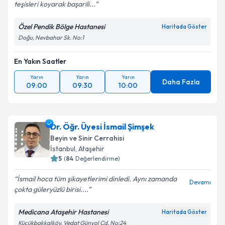
teşisleri koyarak başarili...
Özel Pendik Bölge Hastanesi
Haritada Göster
Doğu, Nevbahar Sk. No:1
En Yakın Saatler
Yarın
Yarın
Yarın
Daha Fazla
09:00
09:30
10:00
Dr. Öğr. Üyesi İsmail Şimşek
Beyin ve Sinir Cerrahisi
İstanbul
, Ataşehir
5
(
84
Değerlendirme)
İsmail hoca tüm şikayetlerimi dinledi. Aynı zamanda
Devamı
çokta güleryüzlü birisi....
Medicana Ataşehir Hastanesi
Haritada Göster
Küçükbakkalköy, Vedat Günyol Cd. No:24