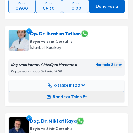
Yarın
Yarın
Yarın
Daha Fazla
09:00
09:30
10:00
Op. Dr. İbrahim Tutkan
Beyin ve Sinir Cerrahisi
İstanbul
, Kadıköy
Koşuyolu İstanbul Medipol Hastanesi
Haritada Göster
Koşuyolu, Lambacı Sokağı, 34718
0 (850) 811 32 74
Randevu Takvimi Talebi
Randevu Talep Et
Op. Dr. İbrahim Tutkan
için randevu takvimi talebi
oluşturun. Size bu uzmandan randevu almanız için bir
takvim hazırlandığında e-posta ile bilgilendireceğiz.
Doç. Dr. Miktat Kaya
Beyin ve Sinir Cerrahisi
E-posta Adresiniz