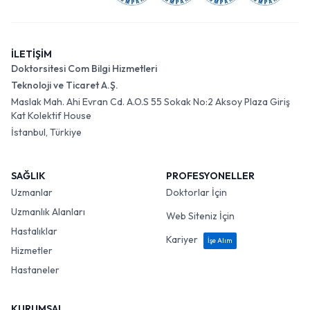
İLETİŞİM
Doktorsitesi Com Bilgi Hizmetleri
Teknoloji ve Ticaret A.Ş.
Maslak Mah. Ahi Evran Cd. A.O.S 55 Sokak No:2 Aksoy Plaza Giriş
Kat Kolektif House
İstanbul, Türkiye
SAĞLIK
PROFESYONELLER
Uzmanlar
Doktorlar İçin
Uzmanlık Alanları
Web Siteniz İçin
Hastalıklar
Kariyer
İşe Alım
Hizmetler
Hastaneler
KURUMSAL