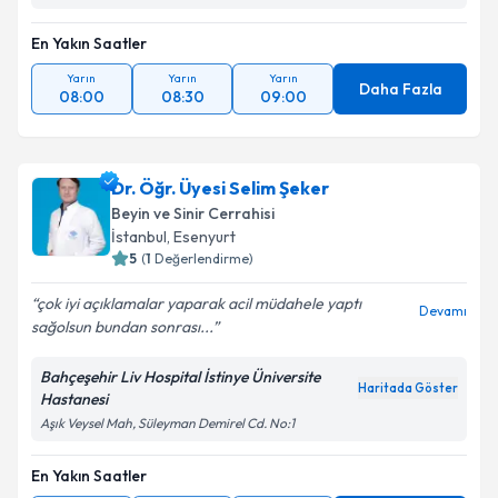
En Yakın Saatler
Yarın
Yarın
Yarın
Daha Fazla
08:00
08:30
09:00
Dr. Öğr. Üyesi Selim Şeker
Beyin ve Sinir Cerrahisi
İstanbul
, Esenyurt
5
(
1
Değerlendirme)
çok iyi açıklamalar yaparak acil müdahele yaptı
Devamı
sağolsun bundan sonrası...
Bahçeşehir Liv Hospital İstinye Üniversite
Haritada Göster
Hastanesi
Aşık Veysel Mah, Süleyman Demirel Cd. No:1
En Yakın Saatler