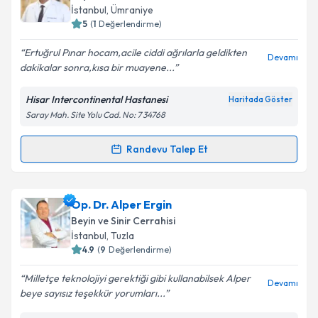
takvim hazırlandığında e-posta ile bilgilendireceğiz.
İstanbul
, Ümraniye
5
(
1
Değerlendirme)
E-posta Adresiniz
Ertuğrul Pınar hocam,acile ciddi ağrılarla geldikten
Devamı
dakikalar sonra,kısa bir muayene...
Hisar Intercontinental Hastanesi
Haritada Göster
Kişisel verilerimin işlenmesine ilişkin
Aydınlatma
Saray Mah. Site Yolu Cad. No: 7 34768
Metni
'ni okudum ve kişisel verilerimin belirtilen
kapsamda işlenmesini kabul ediyorum.
Randevu Talep Et
Randevu Takvimi Talebi
Takvim Talebini Gönder
Op. Dr. Ertuğrul Pınar
için randevu takvimi talebi
Op. Dr. Alper Ergin
oluşturun. Size bu uzmandan randevu almanız için bir
Beyin ve Sinir Cerrahisi
takvim hazırlandığında e-posta ile bilgilendireceğiz.
İstanbul
, Tuzla
4.9
(
9
Değerlendirme)
E-posta Adresiniz
Milletçe teknolojiyi gerektiği gibi kullanabilsek Alper
Devamı
beye sayısız teşekkür yorumları...