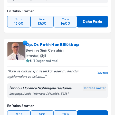
En Yakın Saatler
Yarın
Yarın
Yarın
Daha Fazla
13:00
13:30
14:00
Op. Dr. Fatih Han Bölükbaşı
Beyin ve Sinir Cerrahisi
İstanbul
, Şişli
5
(
1
Değerlendirme)
İlgisi ve alakası için teşekkür ederim. Kendisi
Devamı
açıklamaları ve üslubu...
İstanbul Florence Nightingale Hastanesi
Haritada Göster
İzzetpaşa, Abide-i Hürriyet Cd No:166, 34381
En Yakın Saatler
Yarın
Yarın
Yarın