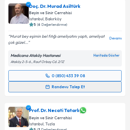
Doç. Dr. Murad Asiltürk
Beyin ve Sinir Cerrahisi
İstanbul
, Bakırköy
5
(
6
Değerlendirme)
Murat bey eşimin bel fıtığı ameliyatını yaptı, ameliyat
Devamı
çok güzel...
Medicana Ataköy Hastanesi
Haritada Göster
Ataköy 2-5-6., Rauf Orbay Cd. 2/1Z
0 (850) 433 39 08
Randevu Takvimi Talebi
Randevu Talep Et
Doç. Dr. Murad Asiltürk
için randevu takvimi talebi
oluşturun. Size bu uzmandan randevu almanız için bir
takvim hazırlandığında e-posta ile bilgilendireceğiz.
Prof. Dr. Necati Tatarlı
Beyin ve Sinir Cerrahisi
E-posta Adresiniz
İstanbul
, Tuzla
5
(
3
Değerlendirme)