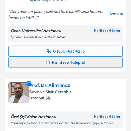
Dünyanın en güler yüzlü doktoru olabilirsiniz hocam.
Devamı
İnsanı en kötü...
Kişisel verilerimin işlenmesine ilişkin
Aydınlatma
Metni
'ni okudum ve kişisel verilerimin belirtilen
Okan Üniversitesi Hastanesi
Haritada Göster
kapsamda işlenmesini kabul ediyorum.
İçmeler, Aydınlı Yolu Cd. No:2, 34947
Takvim Talebini Gönder
0 (850) 433 42 13
Randevu Takvimi Talebi
Randevu Talep Et
Prof. Dr. Necati Tatarlı
için randevu takvimi talebi
oluşturun. Size bu uzmandan randevu almanız için bir
Prof. Dr. Ali Yılmaz
takvim hazırlandığında e-posta ile bilgilendireceğiz.
Beyin ve Sinir Cerrahisi
E-posta Adresiniz
İstanbul
, Şişli
Özel Şişli Kolan Hastanesi
Haritada Göster
Kaptanpaşa Mah. Darülaceze Cad. No:14 Okmeydanı Şişli /İstanbul
Kişisel verilerimin işlenmesine ilişkin
Aydınlatma