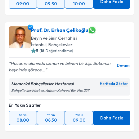
Daha Fazla
09:00
09:30
10:00
Prof. Dr. Erhan Çelikoğlu
Beyin ve Sinir Cerrahisi
İstanbul
, Bahçelievler
5
(
18
Değerlendirme)
Hocamız alanında uzman ve bilinen bir kişi. Babamın
Devamı
beyninde görece...
Memorial Bahçelievler Hastanesi
Haritada Göster
Bahçelievler Merkez, Adnan Kahveci Blv. No: 227
En Yakın Saatler
Yarın
Yarın
Yarın
Daha Fazla
08:00
08:30
09:00