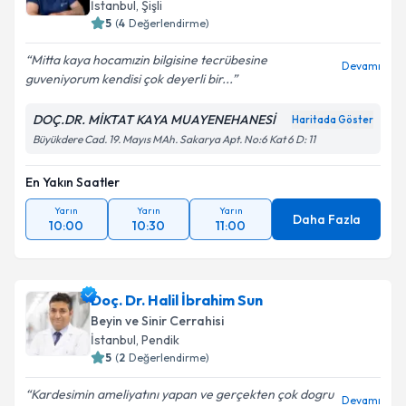
İstanbul
, Şişli
5
(
4
Değerlendirme)
Mitta kaya hocamızin bilgisine tecrübesine
Devamı
guveniyorum kendisi çok deyerli bir...
Kişisel verilerimin işlenmesine ilişkin
Aydınlatma
Metni
'ni okudum ve kişisel verilerimin belirtilen
DOÇ.DR. MİKTAT KAYA MUAYENEHANESİ
Haritada Göster
kapsamda işlenmesini kabul ediyorum.
Büyükdere Cad. 19. Mayıs MAh. Sakarya Apt. No:6 Kat 6 D: 11
Takvim Talebini Gönder
En Yakın Saatler
Yarın
Yarın
Yarın
Daha Fazla
10:00
10:30
11:00
Doç. Dr. Halil İbrahim Sun
Beyin ve Sinir Cerrahisi
İstanbul
, Pendik
5
(
2
Değerlendirme)
Kardesimin ameliyatını yapan ve gerçekten çok dogru
Devamı