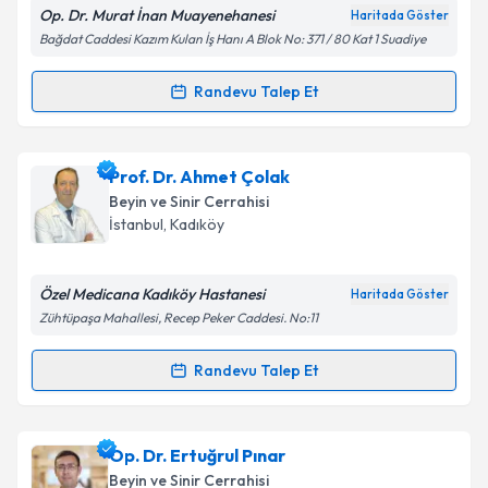
Op. Dr. Murat İnan Muayenehanesi
Haritada Göster
Bağdat Caddesi Kazım Kulan İş Hanı A Blok No: 371 / 80 Kat 1 Suadiye
Kişisel verilerimin işlenmesine ilişkin
Aydınlatma
Randevu Talep Et
Randevu Takvimi Talebi
Metni
'ni okudum ve kişisel verilerimin belirtilen
kapsamda işlenmesini kabul ediyorum.
Op. Dr. Murat İnan
için randevu takvimi talebi
Prof. Dr. Ahmet Çolak
oluşturun. Size bu uzmandan randevu almanız için bir
Takvim Talebini Gönder
Beyin ve Sinir Cerrahisi
takvim hazırlandığında e-posta ile bilgilendireceğiz.
İstanbul
, Kadıköy
E-posta Adresiniz
Özel Medicana Kadıköy Hastanesi
Haritada Göster
Zühtüpaşa Mahallesi, Recep Peker Caddesi. No:11
Kişisel verilerimin işlenmesine ilişkin
Aydınlatma
Randevu Talep Et
Randevu Takvimi Talebi
Metni
'ni okudum ve kişisel verilerimin belirtilen
kapsamda işlenmesini kabul ediyorum.
Prof. Dr. Ahmet Çolak
için randevu takvimi talebi
Op. Dr. Ertuğrul Pınar
oluşturun. Size bu uzmandan randevu almanız için bir
Takvim Talebini Gönder
Beyin ve Sinir Cerrahisi