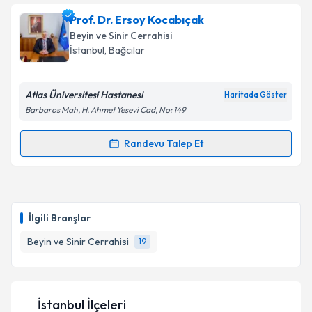
Op. Dr. Erdoğan Ayan
için randevu takvimi talebi
Prof. Dr. Ersoy Kocabıçak
oluşturun. Size bu uzmandan randevu almanız için bir
Beyin ve Sinir Cerrahisi
takvim hazırlandığında e-posta ile bilgilendireceğiz.
İstanbul
, Bağcılar
E-posta Adresiniz
Atlas Üniversitesi Hastanesi
Haritada Göster
Barbaros Mah, H. Ahmet Yesevi Cad, No: 149
Kişisel verilerimin işlenmesine ilişkin
Aydınlatma
Randevu Talep Et
Randevu Takvimi Talebi
Metni
'ni okudum ve kişisel verilerimin belirtilen
kapsamda işlenmesini kabul ediyorum.
Prof. Dr. Ersoy Kocabıçak
için randevu takvimi
talebi oluşturun. Size bu uzmandan randevu almanız
Takvim Talebini Gönder
İlgili Branşlar
için bir takvim hazırlandığında e-posta ile
bilgilendireceğiz.
Beyin ve Sinir Cerrahisi
19
E-posta Adresiniz
İstanbul İlçeleri