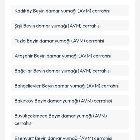
Kadıköy
Kişisel verilerimin işlenmesine ilişkin
Beyin damar yumağı (AVM) cerrahisi
Aydınlatma
Metni
'ni okudum ve kişisel verilerimin belirtilen
kapsamda işlenmesini kabul ediyorum.
Şişli
Beyin damar yumağı (AVM) cerrahisi
Tuzla
Beyin damar yumağı (AVM) cerrahisi
Takvim Talebini Gönder
Ataşehir
Beyin damar yumağı (AVM) cerrahisi
Bağcılar
Beyin damar yumağı (AVM) cerrahisi
Bahçelievler
Beyin damar yumağı (AVM) cerrahisi
Bakırköy
Beyin damar yumağı (AVM) cerrahisi
Büyükçekmece
Beyin damar yumağı (AVM)
cerrahisi
Esenyurt
Beyin damar yumağı (AVM) cerrahisi