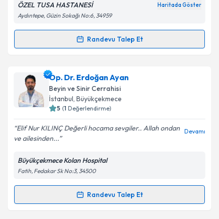
ÖZEL TUSA HASTANESİ
Haritada Göster
Kişisel verilerimin işlenmesine ilişkin
Aydınlatma
Aydıntepe, Güzin Sokağı No:6, 34959
Metni
'ni okudum ve kişisel verilerimin belirtilen
kapsamda işlenmesini kabul ediyorum.
Randevu Talep Et
Randevu Takvimi Talebi
Takvim Talebini Gönder
Op. Dr. Alper Ergin
için randevu takvimi talebi
Op. Dr. Erdoğan Ayan
oluşturun. Size bu uzmandan randevu almanız için bir
Beyin ve Sinir Cerrahisi
takvim hazırlandığında e-posta ile bilgilendireceğiz.
İstanbul
, Büyükçekmece
5
(
1
Değerlendirme)
E-posta Adresiniz
Elif Nur KILINÇ Değerli hocama sevgiler.. Allah ondan
Devamı
ve ailesinden...
Büyükçekmece Kolan Hospital
Kişisel verilerimin işlenmesine ilişkin
Aydınlatma
Fatih, Fedakar Sk No:3, 34500
Metni
'ni okudum ve kişisel verilerimin belirtilen
kapsamda işlenmesini kabul ediyorum.
Randevu Talep Et
Randevu Takvimi Talebi
Takvim Talebini Gönder