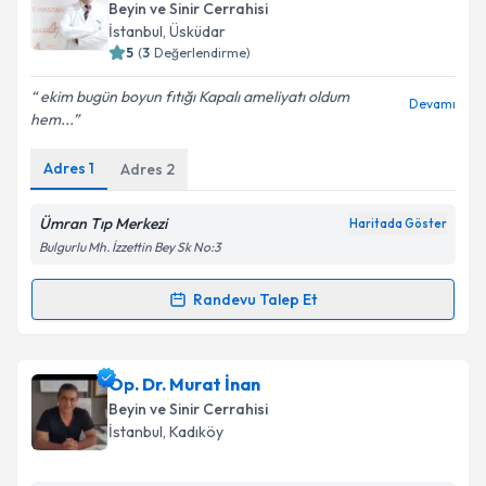
talebi oluşturun. Size bu uzmandan randevu almanız
Beyin ve Sinir Cerrahisi
için bir takvim hazırlandığında e-posta ile
İstanbul
, Üsküdar
bilgilendireceğiz.
5
(
3
Değerlendirme)
E-posta Adresiniz
ekim bugün boyun fıtığı Kapalı ameliyatı oldum
Devamı
hem...
Adres
1
Adres
2
Kişisel verilerimin işlenmesine ilişkin
Aydınlatma
Metni
'ni okudum ve kişisel verilerimin belirtilen
Ümran Tıp Merkezi
Haritada Göster
kapsamda işlenmesini kabul ediyorum.
Bulgurlu Mh. İzzettin Bey Sk No:3
Randevu Talep Et
Takvim Talebini Gönder
Randevu Takvimi Talebi
Op. Dr. Ayhan Kara
için randevu takvimi talebi
Op. Dr. Murat İnan
oluşturun. Size bu uzmandan randevu almanız için bir
Beyin ve Sinir Cerrahisi
takvim hazırlandığında e-posta ile bilgilendireceğiz.
İstanbul
, Kadıköy
E-posta Adresiniz