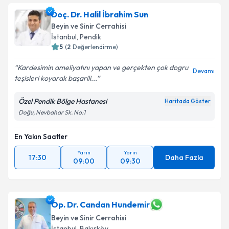
oluşturun. Size bu uzmandan randevu almanız için bir
Doç. Dr. Halil İbrahim Sun
takvim hazırlandığında e-posta ile bilgilendireceğiz.
Beyin ve Sinir Cerrahisi
E-posta Adresiniz
İstanbul
, Pendik
5
(
2
Değerlendirme)
Kardesimin ameliyatını yapan ve gerçekten çok dogru
Devamı
teşisleri koyarak başarili...
Kişisel verilerimin işlenmesine ilişkin
Aydınlatma
Metni
'ni okudum ve kişisel verilerimin belirtilen
Özel Pendik Bölge Hastanesi
Haritada Göster
kapsamda işlenmesini kabul ediyorum.
Doğu, Nevbahar Sk. No:1
En Yakın Saatler
Takvim Talebini Gönder
Yarın
Yarın
17:30
Daha Fazla
09:00
09:30
Op. Dr. Candan Hundemir
Beyin ve Sinir Cerrahisi
İstanbul
, Bakırköy