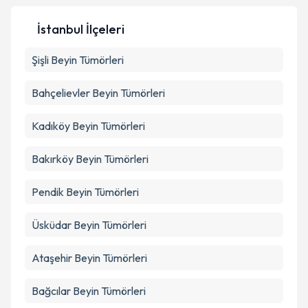
Metni
'ni okudum ve kişisel verilerimin belirtilen
kapsamda işlenmesini kabul ediyorum.
İstanbul İlçeleri
Şişli
Beyin Tümörleri
Takvim Talebini Gönder
Bahçelievler
Beyin Tümörleri
Kadıköy
Beyin Tümörleri
Bakırköy
Beyin Tümörleri
Pendik
Beyin Tümörleri
Üsküdar
Beyin Tümörleri
Ataşehir
Beyin Tümörleri
Bağcılar
Beyin Tümörleri