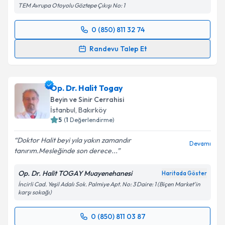
TEM Avrupa Otoyolu Göztepe Çıkışı No: 1
Kişisel verilerimin işlenmesine ilişkin
Aydınlatma
Metni
'ni okudum ve kişisel verilerimin belirtilen
0 (850) 811 32 74
kapsamda işlenmesini kabul ediyorum.
Randevu Takvimi Talebi
Randevu Talep Et
Takvim Talebini Gönder
Prof. Dr. Zeki Şekerci
için randevu takvimi talebi
oluşturun. Size bu uzmandan randevu almanız için bir
Op. Dr. Halit Togay
takvim hazırlandığında e-posta ile bilgilendireceğiz.
Beyin ve Sinir Cerrahisi
E-posta Adresiniz
İstanbul
, Bakırköy
5
(
1
Değerlendirme)
Doktor Halit beyi yıla yakın zamandır
Devamı
tanırım.Mesleğinde son derece...
Kişisel verilerimin işlenmesine ilişkin
Aydınlatma
Metni
'ni okudum ve kişisel verilerimin belirtilen
Op. Dr. Halit TOGAY Muayenehanesi
Haritada Göster
kapsamda işlenmesini kabul ediyorum.
İncirli Cad. Yeşil Adalı Sok. Palmiye Apt. No: 3 Daire: 1 (Biçen Market'in
karşı sokağı)
Takvim Talebini Gönder
0 (850) 811 03 87
Randevu Takvimi Talebi