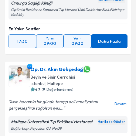
Haritada Göster
Omurga Sağlığı Kliniği
Optimist Residence Sonomed Tıp Merkezi Üstü Doktorlar Blok.Fikirtepe
Kadıköy
En Yakın Saatler
Yarın
Yarın
17:30
Daha Fazla
09:00
09:30
Op. Dr. Akın Gökçedağ
Beyin ve Sinir Cerrahisi
İstanbul
, Maltepe
4.7
(
9
Değerlendirme)
Akın hocamla bir günde tanışıp acil ameliyatımı
Devamı
gerçekleştirdi sağolsun iyiki...
Maltepe Üniversitesi Tıp Fakültesi Hastanesi
Haritada Göster
Bağlarbaşı, Feyzullah Cd. No:39