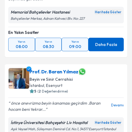
Memorial Bahçelievler Hastanesi
Haritada Göster
Bahçelievler Merkez, Adnan Kahveci Blv. No: 227
En Yakın Saatler
Yarın
Yarın
Yarın
Daha Fazla
08:00
08:30
09:00
Prof. Dr. Baran Yılmaz
Beyin ve Sinir Cerrahisi
İstanbul
, Esenyurt
5
(
2
Değerlendirme)
önce anevrizma beyin kanaması geçirdim .Baran
Devamı
hocam beni tekrar...
İstinye Üniversitesi Bahçeşehir Liv Hospital
Haritada Göster
Aşık Veysel Mah, Süleyman Demirel Cd. No:1, 34517 Esenyurt/İstanbul