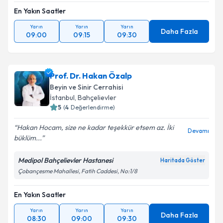
En Yakın Saatler
Yarın
Yarın
Yarın
Daha Fazla
09:00
09:15
09:30
Prof. Dr. Hakan Özalp
Beyin ve Sinir Cerrahisi
İstanbul
, Bahçelievler
5
(
4
Değerlendirme)
Hakan Hocam, size ne kadar teşekkür etsem az. İki
Devamı
büklüm...
Medipol Bahçelievler Hastanesi
Haritada Göster
Çobançesme Mahallesi, Fatih Caddesi, No:1/8
En Yakın Saatler
Yarın
Yarın
Yarın
Daha Fazla
08:30
09:00
09:30