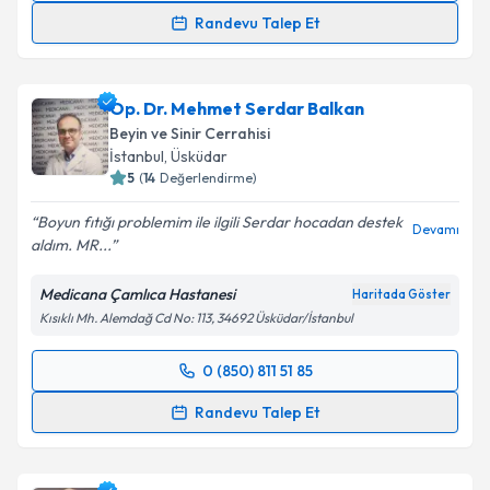
Randevu Talep Et
Op. Dr. Halit Togay
için randevu takvimi talebi
oluşturun. Size bu uzmandan randevu almanız için bir
Op. Dr. Mehmet Serdar Balkan
takvim hazırlandığında e-posta ile bilgilendireceğiz.
Beyin ve Sinir Cerrahisi
E-posta Adresiniz
İstanbul
, Üsküdar
5
(
14
Değerlendirme)
Boyun fıtığı problemim ile ilgili Serdar hocadan destek
Devamı
aldım. MR...
Kişisel verilerimin işlenmesine ilişkin
Aydınlatma
Metni
'ni okudum ve kişisel verilerimin belirtilen
Medicana Çamlıca Hastanesi
Haritada Göster
kapsamda işlenmesini kabul ediyorum.
Kısıklı Mh. Alemdağ Cd No: 113, 34692 Üsküdar/İstanbul
Takvim Talebini Gönder
0 (850) 811 51 85
Randevu Takvimi Talebi
Randevu Talep Et
Op. Dr. Mehmet Serdar Balkan
için randevu
takvimi talebi oluşturun. Size bu uzmandan randevu