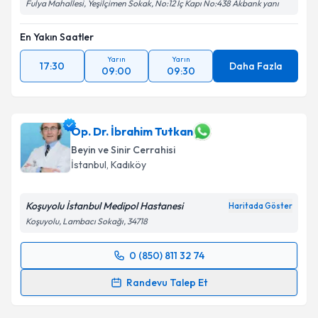
Fulya Mahallesi, Yeşilçimen Sokak, No:12 İç Kapı No:438 Akbank yanı
En Yakın Saatler
Yarın
Yarın
17:30
Daha Fazla
09:00
09:30
Op. Dr. İbrahim Tutkan
Beyin ve Sinir Cerrahisi
İstanbul
, Kadıköy
Koşuyolu İstanbul Medipol Hastanesi
Haritada Göster
Koşuyolu, Lambacı Sokağı, 34718
0 (850) 811 32 74
Randevu Takvimi Talebi
Randevu Talep Et
Op. Dr. İbrahim Tutkan
için randevu takvimi talebi