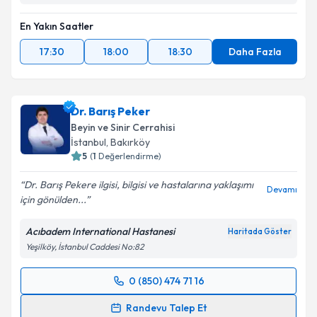
En Yakın Saatler
17:30
18:00
18:30
Daha Fazla
Dr. Barış Peker
Beyin ve Sinir Cerrahisi
İstanbul
, Bakırköy
5
(
1
Değerlendirme)
Dr. Barış Pekere ilgisi, bilgisi ve hastalarına yaklaşımı
Devamı
için gönülden...
Acıbadem International Hastanesi
Haritada Göster
Yeşilköy, İstanbul Caddesi No:82
0 (850) 474 71 16
Randevu Takvimi Talebi
Randevu Talep Et