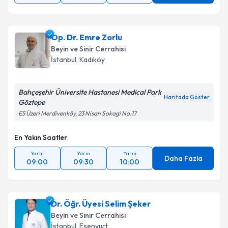
Op. Dr. Emre Zorlu
Beyin ve Sinir Cerrahisi
İstanbul
, Kadıköy
Bahçeşehir Üniversite Hastanesi Medical Park
Haritada Göster
Göztepe
E5 Üzeri Merdivenköy, 23 Nisan Sokagi No:17
En Yakın Saatler
Yarın
Yarın
Yarın
Daha Fazla
09:00
09:30
10:00
Dr. Öğr. Üyesi Selim Şeker
Beyin ve Sinir Cerrahisi
İstanbul
, Esenyurt