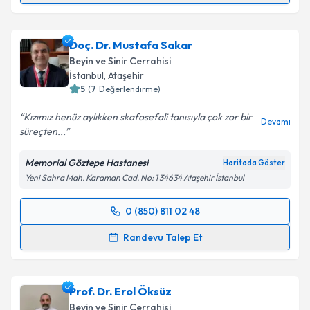
Dr. Barış Peker
için randevu takvimi talebi oluşturun.
Size bu uzmandan randevu almanız için bir takvim
Doç. Dr. Mustafa Sakar
hazırlandığında e-posta ile bilgilendireceğiz.
Beyin ve Sinir Cerrahisi
E-posta Adresiniz
İstanbul
, Ataşehir
5
(
7
Değerlendirme)
Kızımız henüz aylıkken skafosefali tanısıyla çok zor bir
Devamı
süreçten...
Kişisel verilerimin işlenmesine ilişkin
Aydınlatma
Metni
'ni okudum ve kişisel verilerimin belirtilen
Memorial Göztepe Hastanesi
Haritada Göster
kapsamda işlenmesini kabul ediyorum.
Yeni Sahra Mah. Karaman Cad. No: 1 34634 Ataşehir İstanbul
Takvim Talebini Gönder
0 (850) 811 02 48
Randevu Takvimi Talebi
Randevu Talep Et
Doç. Dr. Mustafa Sakar
için randevu takvimi talebi
oluşturun. Size bu uzmandan randevu almanız için bir
Prof. Dr. Erol Öksüz
takvim hazırlandığında e-posta ile bilgilendireceğiz.
Beyin ve Sinir Cerrahisi