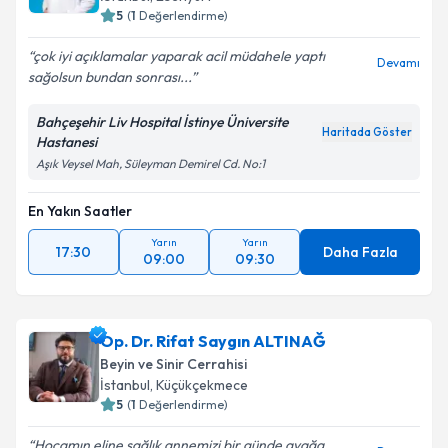
5
(
1
Değerlendirme)
çok iyi açıklamalar yaparak acil müdahele yaptı
Devamı
sağolsun bundan sonrası...
Bahçeşehir Liv Hospital İstinye Üniversite
Haritada Göster
Hastanesi
Aşık Veysel Mah, Süleyman Demirel Cd. No:1
En Yakın Saatler
Yarın
Yarın
17:30
Daha Fazla
09:00
09:30
Op. Dr. Rifat Saygın ALTINAĞ
Beyin ve Sinir Cerrahisi
İstanbul
, Küçükçekmece
5
(
1
Değerlendirme)
Hocamın eline sağlık annemizi bir günde ayağa