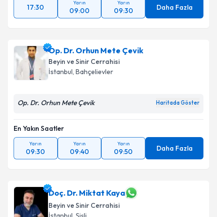
Yarın
Yarın
17:30
Daha Fazla
09:00
09:30
Op. Dr. Orhun Mete Çevik
Beyin ve Sinir Cerrahisi
İstanbul
, Bahçelievler
Op. Dr. Orhun Mete Çevik
Haritada Göster
En Yakın Saatler
Yarın
Yarın
Yarın
Daha Fazla
09:30
09:40
09:50
Doç. Dr. Miktat Kaya
Beyin ve Sinir Cerrahisi
İstanbul
, Şişli