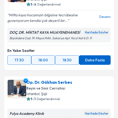
5
(
4
Değerlendirme)
Mitta kaya hocamızin bilgisine tecrübesine
Devamı
guveniyorum kendisi çok deyerli bir...
DOÇ.DR. MİKTAT KAYA MUAYENEHANESİ
Haritada Göster
Büyükdere Cad. 19. Mayıs MAh. Sakarya Apt. No:6 Kat 6 D: 11
En Yakın Saatler
17:30
18:00
18:30
Daha Fazla
Op. Dr. Gökhan Serbes
Beyin ve Sinir Cerrahisi
İstanbul
, Şişli
5
(
1
Değerlendirme)
Fulya Academy Klinik
Haritada Göster