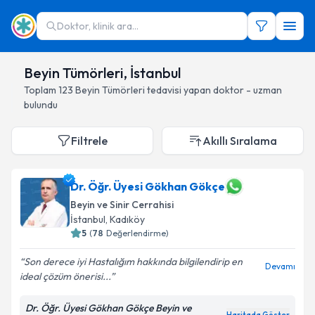
Doktor, klinik ara...
Beyin Tümörleri, İstanbul
Toplam
123
Beyin Tümörleri
tedavisi yapan doktor - uzman
bulundu
Filtrele
Akıllı Sıralama
Dr. Öğr. Üyesi Gökhan Gökçe
Beyin ve Sinir Cerrahisi
İstanbul
, Kadıköy
5
(
78
Değerlendirme)
Son derece iyi Hastalığım hakkında bilgilendirip en
Devamı
ideal çözüm önerisi...
Dr. Öğr. Üyesi Gökhan Gökçe Beyin ve