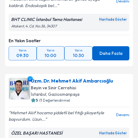
Devamı
kaldırdı. Endoskopik bel...
BHT CLINIC İstanbul Tema Hastanesi
Haritada Göster
Atakent, 4. Cd. No:36, 34307
En Yakın Saatler
Yarın
Yarın
Yarın
Daha Fazla
09:30
10:00
10:30
Uzm. Dr. Mehmet Akif Ambarcıoğlu
Beyin ve Sinir Cerrahisi
İstanbul
, Gaziosmanpaşa
5
(
1
Değerlendirme)
Mehmet Akif hocama şiddetli bel fıtığı şikayetiyle
Devamı
başvurdum. Uzun...
ÖZEL BAŞARI HASTANESİ
Haritada Göster