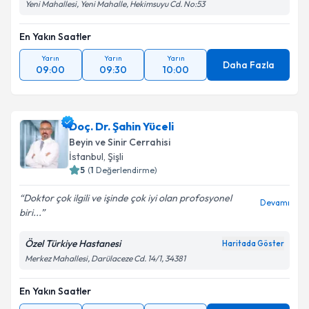
Yeni Mahallesi, Yeni Mahalle, Hekimsuyu Cd. No:53
En Yakın Saatler
Yarın
Yarın
Yarın
Daha Fazla
09:00
09:30
10:00
Doç. Dr. Şahin Yüceli
Beyin ve Sinir Cerrahisi
İstanbul
, Şişli
5
(
1
Değerlendirme)
Doktor çok ilgili ve işinde çok iyi olan profosyonel
Devamı
biri...
Özel Türkiye Hastanesi
Haritada Göster
Merkez Mahallesi, Darülaceze Cd. 14/1, 34381
En Yakın Saatler