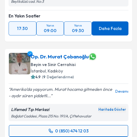
Beylikdüzü cad. No:3
En Yakın Saatler
Yarın
Yarın
17:30
Daha Fazla
09:00
09:30
Op. Dr. Murat Çobanoğlu
Beyin ve Sinir Cerrahisi
İstanbul
, Kadıköy
4.9
(
9
Değerlendirme)
Amerika’da yaşıyorum. Murat hocama gitmeden önce
Devamı
- aydır süren şiddetli...
Lifemed Tıp Merkezi
Haritada Göster
Bağdat Caddesi, Plaza 215 No: 191/A, Çiftehavuzlar
0 (850) 474 12 03
Randevu Takvimi Talebi