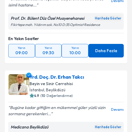
Devamı
isimli hastane...
Prof. Dr. Bülent Düz Özel Muayenehanesi
Haritada Göster
Fikirtepe mah. Yıldırım sok. No10 D:35 Optimist Residence
En Yakın Saatler
Yarın
Yarın
Yarın
Daha Fazla
09:00
09:30
10:00
Yrd. Doç. Dr. Erhan Takcı
Beyin ve Sinir Cerrahisi
İstanbul
, Beylikdüzü
4.9
(
10
Değerlendirme)
Bugüne kadar gittiğim en mükemmel güler yüzlü sizin
Devamı
sormanız gerekenleri...
Medicana Beylikdüzü
Haritada Göster