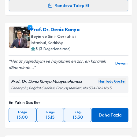
Randevu Talep Et
Op. Dr. Murat Çobanoğlu
için randevu takvimi talebi
oluşturun. Size bu uzmandan randevu almanız için bir
Prof. Dr. Deniz Konya
takvim hazırlandığında e-posta ile bilgilendireceğiz.
Beyin ve Sinir Cerrahisi
E-posta Adresiniz
İstanbul
, Kadıköy
5
(
3
Değerlendirme)
Henüz yaşındayım ve hayatımın en zor, en karanlık
Devamı
döneminde...
Kişisel verilerimin işlenmesine ilişkin
Aydınlatma
Metni
'ni okudum ve kişisel verilerimin belirtilen
Prof. Dr. Deniz Konya Muayenehanesi
Haritada Göster
kapsamda işlenmesini kabul ediyorum.
Feneryolu, Bağdat Caddesi, Ersoy İş Merkezi, No:53 A Blok No:5
En Yakın Saatler
Takvim Talebini Gönder
17 Ağu
17 Ağu
17 Ağu
Daha Fazla
13:00
13:15
13:30