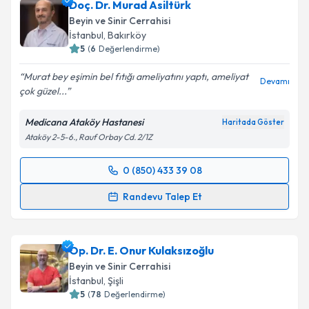
Doç. Dr. Murad Asiltürk
almanız için bir takvim hazırlandığında e-posta ile
bilgilendireceğiz.
Beyin ve Sinir Cerrahisi
İstanbul
, Bakırköy
E-posta Adresiniz
5
(
6
Değerlendirme)
Murat bey eşimin bel fıtığı ameliyatını yaptı, ameliyat
Devamı
çok güzel...
Kişisel verilerimin işlenmesine ilişkin
Aydınlatma
Medicana Ataköy Hastanesi
Haritada Göster
Metni
'ni okudum ve kişisel verilerimin belirtilen
Ataköy 2-5-6., Rauf Orbay Cd. 2/1Z
kapsamda işlenmesini kabul ediyorum.
0 (850) 433 39 08
Randevu Takvimi Talebi
Takvim Talebini Gönder
Randevu Talep Et
Doç. Dr. Murad Asiltürk
için randevu takvimi talebi
oluşturun. Size bu uzmandan randevu almanız için bir
Op. Dr. E. Onur Kulaksızoğlu
takvim hazırlandığında e-posta ile bilgilendireceğiz.
Beyin ve Sinir Cerrahisi
E-posta Adresiniz
İstanbul
, Şişli
5
(
78
Değerlendirme)