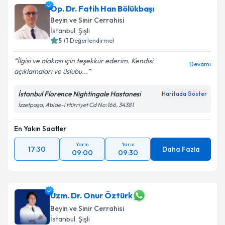
Op. Dr. Fatih Han Bölükbaşı
Beyin ve Sinir Cerrahisi
İstanbul
, Şişli
5
(
1
Değerlendirme)
İlgisi ve alakası için teşekkür ederim. Kendisi
Devamı
açıklamaları ve üslubu...
İstanbul Florence Nightingale Hastanesi
Haritada Göster
İzzetpaşa, Abide-i Hürriyet Cd No:166, 34381
En Yakın Saatler
Yarın
Yarın
17:30
Daha Fazla
09:00
09:30
Uzm. Dr. Onur Öztürk
Beyin ve Sinir Cerrahisi
İstanbul
, Şişli