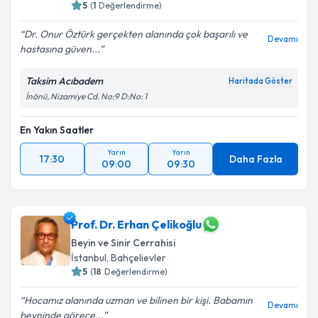
5
(
1
Değerlendirme)
Dr. Onur Öztürk gerçekten alanında çok başarılı ve
Devamı
hastasına güven...
Taksim Acıbadem
Haritada Göster
İnönü, Nizamiye Cd. No:9 D:No: 1
En Yakın Saatler
Yarın
Yarın
17:30
Daha Fazla
09:00
09:30
Prof. Dr. Erhan Çelikoğlu
Beyin ve Sinir Cerrahisi
İstanbul
, Bahçelievler
5
(
18
Değerlendirme)
Hocamız alanında uzman ve bilinen bir kişi. Babamın
Devamı
beyninde görece...