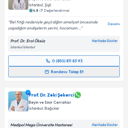
E-posta Adresiniz
İstanbul
, Şişli
4.8
(
7
Değerlendirme)
Bel fıtığı nedeniyle geçirdiğim ameliyat öncesinde
Devamı
yaşadığım endişelerin yerini, hocamızın...
Kişisel verilerimin işlenmesine ilişkin
Aydınlatma
Metni
'ni okudum ve kişisel verilerimin belirtilen
Prof. Dr. Erol Öksüz
Haritada Göster
kapsamda işlenmesini kabul ediyorum.
İstanbul İstanbul
Takvim Talebini Gönder
0 (850) 811 83 93
Randevu Takvimi Talebi
Randevu Talep Et
Prof. Dr. Erol Öksüz
için randevu takvimi talebi
oluşturun. Size bu uzmandan randevu almanız için bir
takvim hazırlandığında e-posta ile bilgilendireceğiz.
Prof. Dr. Zeki Şekerci
Beyin ve Sinir Cerrahisi
E-posta Adresiniz
İstanbul
, Bağcılar
Medipol Mega Üniversite Hastanesi
Haritada Göster