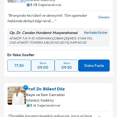
5
(
13
Değerlendirme)
Branşında tecrübeli ve deneyimli. Tüm aşamalar
Devamı
hakkında detaylı bilgi verdi....
Op. Dr. Candan Hundemir Muayenehanesi
Haritada Göster
ATAKÖY 7-8-9-10. KISIM MAH.ÇOBAN ÇEŞME E-5 YAN YOL
CAD.ATAKÖY TOWERS A BLOK NO:20/1 İÇ KAPI NO:52
En Yakın Saatler
Yarın
Yarın
17:30
Daha Fazla
09:00
09:30
Prof. Dr. Bülent Düz
Beyin ve Sinir Cerrahisi
İstanbul
, Kadıköy
5
(
4
Değerlendirme)
Öncelikle hocama teşekkür ediyorum. koca yıl önce