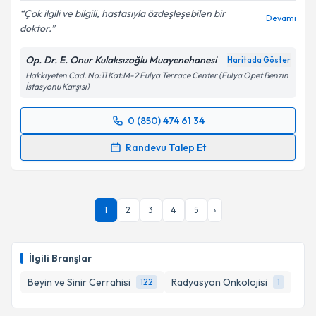
Çok ilgili ve bilgili, hastasıyla özdeşleşebilen bir
Devamı
doktor.
Kişisel verilerimin işlenmesine ilişkin
Aydınlatma
Metni
'ni okudum ve kişisel verilerimin belirtilen
Op. Dr. E. Onur Kulaksızoğlu Muayenehanesi
Haritada Göster
kapsamda işlenmesini kabul ediyorum.
Hakkıyeten Cad. No:11 Kat:M-2 Fulya Terrace Center (Fulya Opet Benzin
İstasyonu Karşısı)
Takvim Talebini Gönder
0 (850) 474 61 34
Randevu Takvimi Talebi
Randevu Talep Et
Op. Dr. E. Onur Kulaksızoğlu
için randevu takvimi
talebi oluşturun. Size bu uzmandan randevu almanız
için bir takvim hazırlandığında e-posta ile
1
2
3
4
5
›
bilgilendireceğiz.
E-posta Adresiniz
İlgili Branşlar
Beyin ve Sinir Cerrahisi
Radyasyon Onkolojisi
122
1
Kişisel verilerimin işlenmesine ilişkin
Aydınlatma