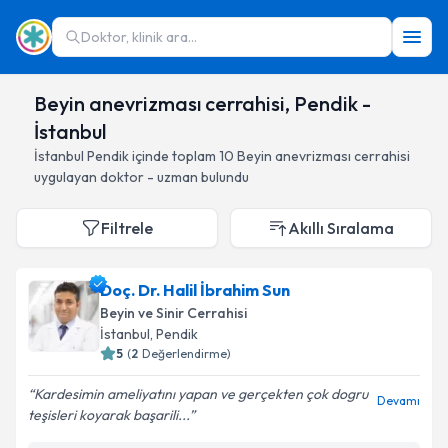
Doktor, klinik ara...
Beyin anevrizması cerrahisi, Pendik -
İstanbul
İstanbul
Pendik
içinde toplam
10
Beyin anevrizması cerrahisi
uygulayan doktor - uzman bulundu
Filtrele
Akıllı Sıralama
Doç. Dr. Halil İbrahim Sun
Beyin ve Sinir Cerrahisi
İstanbul
, Pendik
5
(
2
Değerlendirme)
Kardesimin ameliyatını yapan ve gerçekten çok dogru
Devamı
teşisleri koyarak başarili...