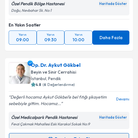
Özel Pendik Bölge Hastanesi
Haritada Göster
Doğu, Nevbahar Sk. No:1
En Yakın Saatler
Yarın
Yarın
Yarın
Daha Fazla
09:00
09:30
10:00
Op. Dr. Aykut Gökbel
Beyin ve Sinir Cerrahisi
İstanbul
, Pendik
4.8
(
6
Değerlendirme)
Değerli hocamız Aykut Gökbel’e bel fıtığı şikayetim
Devamı
sebebiyle gittim. Hocamız...
Özel Medicalpark Pendik Hastanesi
Haritada Göster
Fevzi Çakmak Mahallesi Eski Karakol Sokak No:9