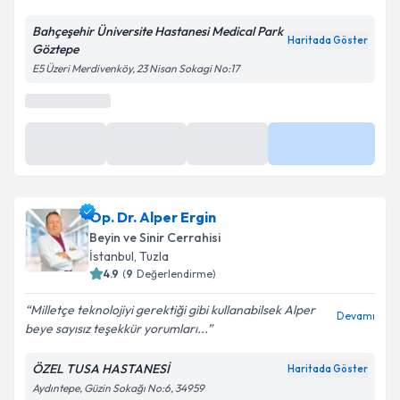
Bahçeşehir Üniversite Hastanesi Medical Park
Haritada Göster
Göztepe
Kişisel verilerimin işlenmesine ilişkin
Aydınlatma
E5 Üzeri Merdivenköy, 23 Nisan Sokagi No:17
Metni
'ni okudum ve kişisel verilerimin belirtilen
kapsamda işlenmesini kabul ediyorum.
Takvim Talebini Gönder
Op. Dr. Alper Ergin
Beyin ve Sinir Cerrahisi
İstanbul
, Tuzla
4.9
(
9
Değerlendirme)
Milletçe teknolojiyi gerektiği gibi kullanabilsek Alper
Devamı
beye sayısız teşekkür yorumları...
ÖZEL TUSA HASTANESİ
Haritada Göster
Aydıntepe, Güzin Sokağı No:6, 34959