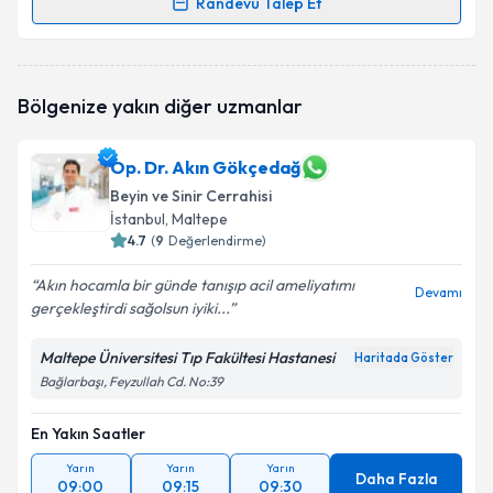
Randevu Talep Et
Randevu Takvimi Talebi
Op. Dr. Aykut Gökbel
için randevu takvimi talebi
Bölgenize yakın diğer uzmanlar
oluşturun. Size bu uzmandan randevu almanız için bir
takvim hazırlandığında e-posta ile bilgilendireceğiz.
Op. Dr. Akın Gökçedağ
E-posta Adresiniz
Beyin ve Sinir Cerrahisi
İstanbul
, Maltepe
4.7
(
9
Değerlendirme)
Kişisel verilerimin işlenmesine ilişkin
Aydınlatma
Akın hocamla bir günde tanışıp acil ameliyatımı
Devamı
Metni
'ni okudum ve kişisel verilerimin belirtilen
gerçekleştirdi sağolsun iyiki...
kapsamda işlenmesini kabul ediyorum.
Maltepe Üniversitesi Tıp Fakültesi Hastanesi
Haritada Göster
Bağlarbaşı, Feyzullah Cd. No:39
Takvim Talebini Gönder
En Yakın Saatler
Yarın
Yarın
Yarın
Daha Fazla
09:00
09:15
09:30