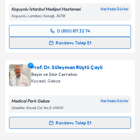
E-posta Adresiniz
Koşuyolu İstanbul Medipol Hastanesi
Haritada Göster
Koşuyolu, Lambacı Sokağı, 34718
0 (850) 811 32 74
Randevu Takvimi Talebi
Kişisel verilerimin işlenmesine ilişkin
Aydınlatma
Randevu Talep Et
Metni
'ni okudum ve kişisel verilerimin belirtilen
kapsamda işlenmesini kabul ediyorum.
Op. Dr. İbrahim Tutkan
için randevu takvimi talebi
oluşturun. Size bu uzmandan randevu almanız için bir
Prof. Dr. Süleyman Rüştü Çaylı
takvim hazırlandığında e-posta ile bilgilendireceğiz.
Takvim Talebini Gönder
Beyin ve Sinir Cerrahisi
E-posta Adresiniz
Kocaeli
, Gebze
Medical Park Gebze
Haritada Göster
Güzeller, Kavak Cd. No:5, 41400
Kişisel verilerimin işlenmesine ilişkin
Aydınlatma
Metni
'ni okudum ve kişisel verilerimin belirtilen
Randevu Talep Et
kapsamda işlenmesini kabul ediyorum.
Randevu Takvimi Talebi