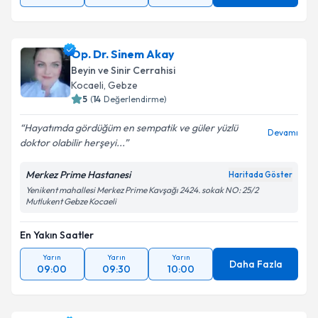
Op. Dr. Sinem Akay
Beyin ve Sinir Cerrahisi
Kocaeli
, Gebze
5
(
14
Değerlendirme)
Hayatımda gördüğüm en sempatik ve güler yüzlü
Devamı
doktor olabilir herşeyi...
Merkez Prime Hastanesi
Haritada Göster
Yenikent mahallesi Merkez Prime Kavşağı 2424. sokak NO: 25/2
Mutlukent Gebze Kocaeli
En Yakın Saatler
Yarın
Yarın
Yarın
Daha Fazla
09:00
09:30
10:00