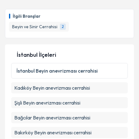
Takvim Talebini Gönder
Prof. Dr. Süleyman Rüştü Çaylı
için randevu takvimi
talebi oluşturun. Size bu uzmandan randevu almanız
İlgili Branşlar
için bir takvim hazırlandığında e-posta ile
bilgilendireceğiz.
Beyin ve Sinir Cerrahisi
2
E-posta Adresiniz
İstanbul İlçeleri
Kişisel verilerimin işlenmesine ilişkin
Aydınlatma
İstanbul
Beyin anevrizması cerrahisi
Metni
'ni okudum ve kişisel verilerimin belirtilen
kapsamda işlenmesini kabul ediyorum.
Kadıköy
Beyin anevrizması cerrahisi
Takvim Talebini Gönder
Şişli
Beyin anevrizması cerrahisi
Bağcılar
Beyin anevrizması cerrahisi
Bakırköy
Beyin anevrizması cerrahisi