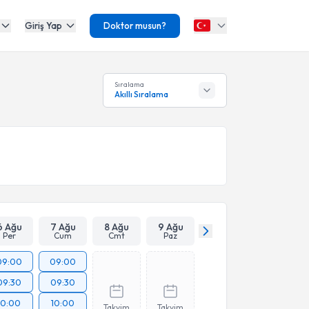
Giriş Yap
Doktor musun?
Sıralama
Akıllı Sıralama
6 Ağu
7 Ağu
8 Ağu
9 Ağu
Per
Cum
Cmt
Paz
09:00
09:00
09:30
09:30
10:00
10:00
Takvim
Takvim