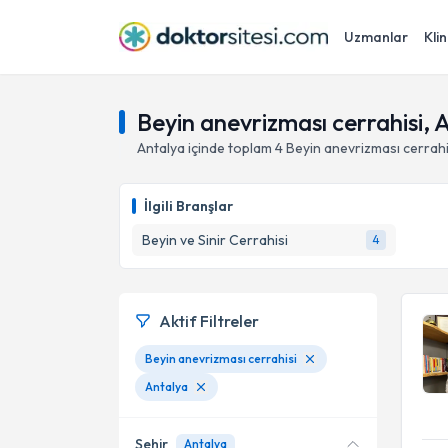
Uzmanlar
Klin
Beyin anevrizması cerrahisi, 
Antalya
içinde toplam
4
Beyin anevrizması cerrahi
İlgili Branşlar
Beyin ve Sinir Cerrahisi
4
Aktif Filtreler
Beyin anevrizması cerrahisi
Antalya
Şehir
Antalya