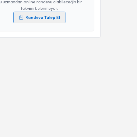
u uzmandan online randevu alabileceğin bir
takvimi bulunmuyor.
Randevu Talep Et
 verilerimin işlenmesine ilişkin
Aydınlatma Metni
'ni
 ve kişisel verilerimin belirtilen kapsamda
esini kabul ediyorum.
Takvim Talebini Gönder