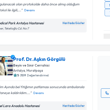
gulanacak olan protokolde daha önce almış olduğum
kol ile ilgili,...
Devamı
dical Park Antalya Hastanesi
Haritada Göster
er, Tekelioğlu Cd. No:7
Randevu T
Prof. Dr. 
Prof. Dr. Aşkın Görgülü
Size bu uzm
Beyin ve Sinir Cerrahisi
hazırlandığ
Antalya
, Muratpaşa
5
(
109
Değerlendirme)
E-posta Ad
m Ayında bel fıtığımın patlaması sonucunda ambulansla
aneye kaldırıldım....
Devamı
Kişisel
okudum
el Lara Anadolu Hastanesi
Haritada Göster