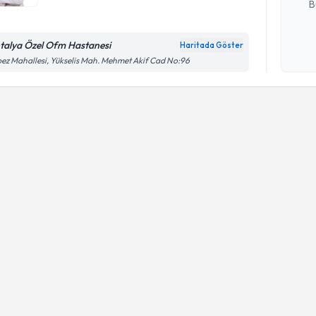
B
talya Özel Ofm Hastanesi
Haritada Göster
Kişisel
ez Mahallesi, Yükselis Mah. Mehmet Akif Cad No:96
okudum
işlenm