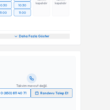
kapalıdır
kapalıdır
10:30
10:30
11:00
11:00
Daha Fazla Göster
akvimi Talebi
Aşkın Görgülü
için randevu takvimi talebi oluşturun.
andan randevu almanız için bir takvim
ında e-posta ile bilgilendireceğiz.
resiniz
Takvim mevcut değil.
0 (850) 811 40 71
Randevu Talep Et
 verilerimin işlenmesine ilişkin
Aydınlatma Metni
'ni
 ve kişisel verilerimin belirtilen kapsamda