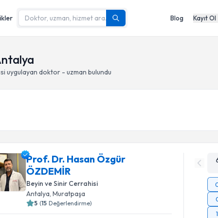
ikler
Blog
Kayıt Ol
Antalya
si
uygulayan doktor - uzman bulundu
Prof. Dr. Hasan Özgür
ÖZDEMİR
Beyin ve Sinir Cerrahisi
Antalya
, Muratpaşa
5
(
15
Değerlendirme)