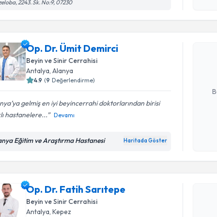
işlenm
eloba, 2243. Sk. No:9, 07230
Randevu T
Op. Dr. Ü
Op. Dr. Ümit Demirci
Size bu uzm
hazırlandığ
Beyin ve Sinir Cerrahisi
Antalya
, Alanya
E-posta Ad
4.9
(
9
Değerlendirme)
B
nya’ya gelmiş en iyi beyincerrahi doktorlarından birisi
lı hastanelere...
Devamı
Kişisel
Randevu T
okudum
anya Eğitim ve Araştırma Hastanesi
Haritada Göster
işlenm
Op. Dr. Fa
Size bu uzm
Op. Dr. Fatih Sarıtepe
hazırlandığ
Beyin ve Sinir Cerrahisi
E-posta Ad
Antalya
, Kepez