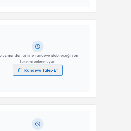
esini kabul ediyorum.
akvimi Talebi
Takvim Talebini Gönder
mit Demirci
için randevu takvimi talebi oluşturun.
andan randevu almanız için bir takvim
ında e-posta ile bilgilendireceğiz.
resiniz
u uzmandan online randevu alabileceğin bir
takvimi bulunmuyor.
Randevu Talep Et
 verilerimin işlenmesine ilişkin
Aydınlatma Metni
'ni
akvimi Talebi
 ve kişisel verilerimin belirtilen kapsamda
esini kabul ediyorum.
tih Sarıtepe
için randevu takvimi talebi oluşturun.
Takvim Talebini Gönder
andan randevu almanız için bir takvim
ında e-posta ile bilgilendireceğiz.
resiniz