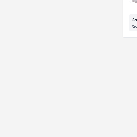
An
Kep