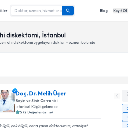
ikler
Blog
Kayıt Ol
hi diskektomi, İstanbul
ocerrahi diskektomi
uygulayan doktor - uzman bulundu
Doç. Dr. Melih Üçer
Beyin ve Sinir Cerrahisi
İstanbul
, Küçükçekmece
5
(
2
Değerlendirme)
 ilgili, çok bilgili, cana yakın doktorumuz, ameliyat