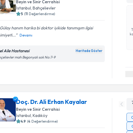
Beyin ve Sinir Cerrahisi
İstanbul
, Bahçelievler
5
(
11
Değerlendirme)
Gülay hanım harika bi doktor iyikide tanımışım ilgisi
ka
miyeti...
Devamı
el Aile Hastanesi
Haritada Göster
çelievler mah Begonyalı sok No:7-9
Doç. Dr. Ali Erhan Kayalar
Beyin ve Sinir Cerrahisi
İstanbul
, Kadıköy
4.9
(
4
Değerlendirme)