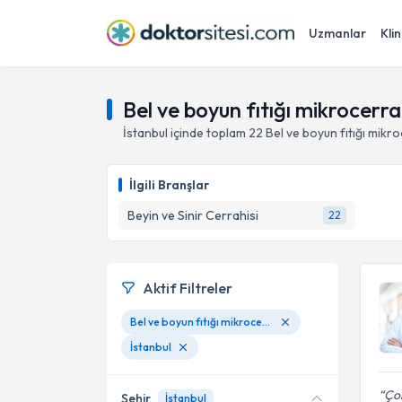
Uzmanlar
Klin
Bel ve boyun fıtığı mikrocerra
İstanbul
içinde toplam
22
Bel ve boyun fıtığı mikr
İlgili Branşlar
Beyin ve Sinir Cerrahisi
22
Aktif Filtreler
Bel ve boyun fıtığı mikrocerrahi diskektomi
İstanbul
Çok
Şehir
İstanbul