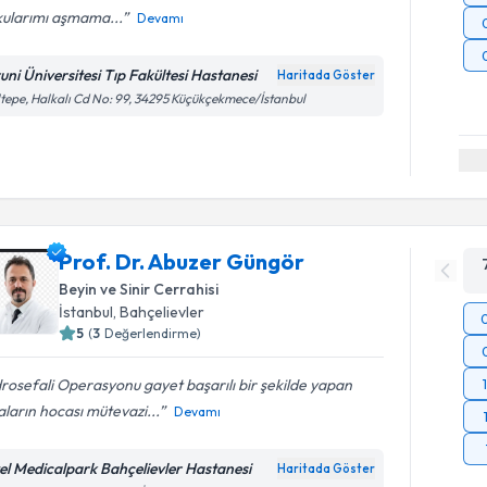
kularımı aşmama...
Devamı
runi Üniversitesi Tıp Fakültesi Hastanesi
Haritada Göster
tepe, Halkalı Cd No: 99, 34295 Küçükçekmece/İstanbul
Prof. Dr. Abuzer Güngör
Beyin ve Sinir Cerrahisi
İstanbul
, Bahçelievler
5
(
3
Değerlendirme)
rosefali Operasyonu gayet başarılı bir şekilde yapan
ların hocası mütevazi...
Devamı
el Medicalpark Bahçelievler Hastanesi
Haritada Göster