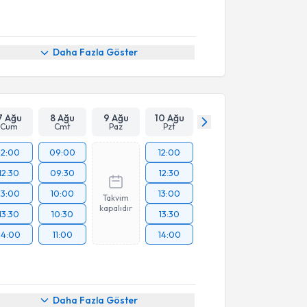
Daha Fazla Göster
7 Ağu
8 Ağu
9 Ağu
10 Ağu
Cum
Cmt
Paz
Pzt
12:00
09:00
12:00
12:30
09:30
12:30
13:00
10:00
13:00
Takvim
kapalıdır
13:30
10:30
13:30
14:00
11:00
14:00
Daha Fazla Göster