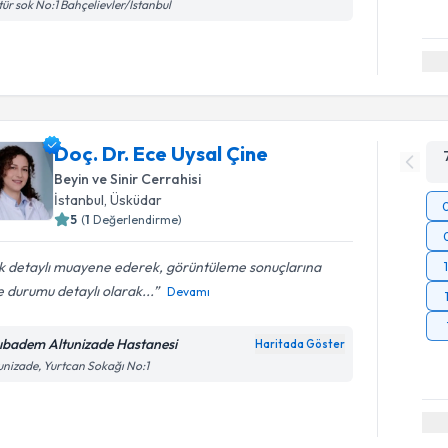
tür sok No:1 Bahçelievler/İstanbul
Doç. Dr. Ece Uysal Çine
Beyin ve Sinir Cerrahisi
İstanbul
, Üsküdar
5
(
1
Değerlendirme)
k detaylı muayene ederek, görüntüleme sonuçlarına
 durumu detaylı olarak...
Devamı
ıbadem Altunizade Hastanesi
Haritada Göster
unizade, Yurtcan Sokağı No:1