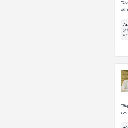
Doç
amel
Ac
19 
İst
Bug
sorm
Me