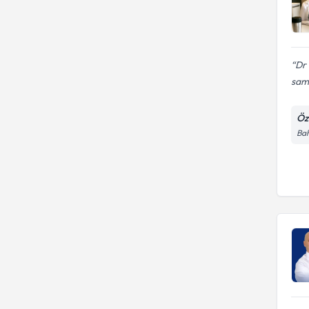
Dr 
sami
Öz
Bah