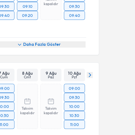
kapalıdır
09:30
09:10
09:30
09:40
09:20
09:40
Daha Fazla Göster
7 Ağu
8 Ağu
9 Ağu
10 Ağu
Cum
Cmt
Paz
Pzt
09:00
09:00
09:30
09:30
10:00
10:00
Takvim
Takvim
kapalıdır
kapalıdır
10:30
10:30
11:00
11:00