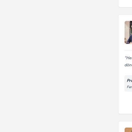
Hen
dön
Pr
Fen