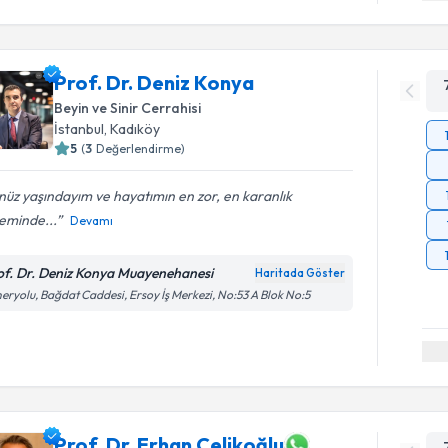
Prof. Dr. Deniz Konya
Beyin ve Sinir Cerrahisi
İstanbul
, Kadıköy
5
(
3
Değerlendirme)
üz yaşındayım ve hayatımın en zor, en karanlık
eminde...
Devamı
of. Dr. Deniz Konya Muayenehanesi
Haritada Göster
eryolu, Bağdat Caddesi, Ersoy İş Merkezi, No:53 A Blok No:5
Prof. Dr. Erhan Çelikoğlu