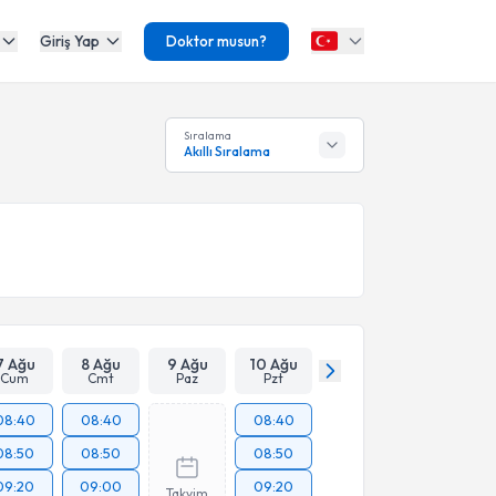
Giriş Yap
Doktor musun?
Sıralama
Akıllı Sıralama
7 Ağu
8 Ağu
9 Ağu
10 Ağu
Cum
Cmt
Paz
Pzt
08:40
08:40
08:40
08:50
08:50
08:50
09:20
09:00
09:20
Takvim