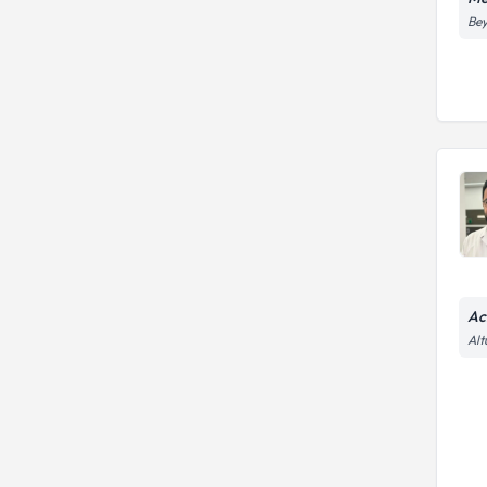
Bey
Ac
Alt