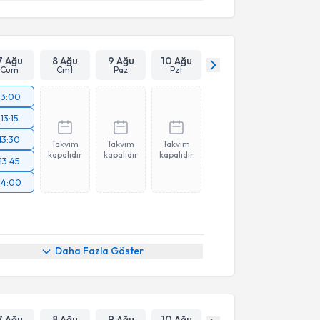
7 Ağu
8 Ağu
9 Ağu
10 Ağu
Cum
Cmt
Paz
Pzt
13:00
13:15
13:30
Takvim
Takvim
Takvim
kapalıdır
kapalıdır
kapalıdır
13:45
14:00
Daha Fazla Göster
7 Ağu
8 Ağu
9 Ağu
10 Ağu