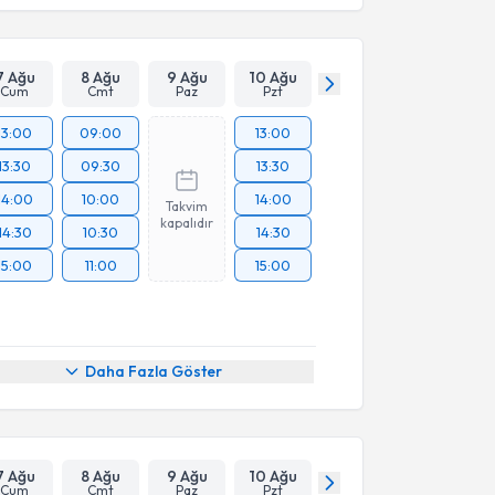
7 Ağu
8 Ağu
9 Ağu
10 Ağu
Cum
Cmt
Paz
Pzt
13:00
09:00
13:00
13:30
09:30
13:30
14:00
10:00
14:00
Takvim
kapalıdır
14:30
10:30
14:30
15:00
11:00
15:00
Daha Fazla Göster
7 Ağu
8 Ağu
9 Ağu
10 Ağu
Cum
Cmt
Paz
Pzt