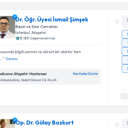
Dr. Öğr. Üyesi İsmail Şimşek
Beyin ve Sinir Cerrahisi
İstanbul
, Ataşehir
5
(
83
Değerlendirme)
usunda bilgili samimi ve dürüst bir doktor tam
..
Devamı
dicana Ataşehir Hastanesi
Haritada Göster
ükbakkalköy, Vedat Günyol Cd. No:24
Op. Dr. Gülay Bozkurt