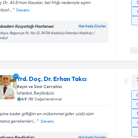
 Dr. Ali Erhan Kayalar, bel fıtığı nedeniyle eşimi
iyat...
Devamı
ıbadem Kozyatağı Hastanesi
Haritada Göster
Mayıs, Begonya Sk. No:12, 34736 Kadıköy/İstanbul Kadıköy /
anbul
Yrd. Doç. Dr. Erhan Takcı
Beyin ve Sinir Cerrahisi
İstanbul
, Beylikdüzü
4.9
(
10
Değerlendirme)
üne kadar gittiğim en mükemmel güler yüzlü sizin
anız gerekenleri...
Devamı
dicana Beylikdüzü
Haritada Göster