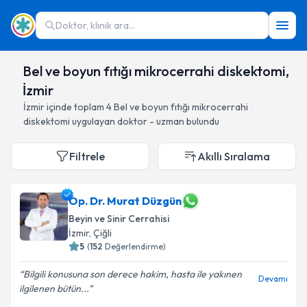
Doktor, klinik ara...
Bel ve boyun fıtığı mikrocerrahi diskektomi,
İzmir
İzmir
içinde toplam
4
Bel ve boyun fıtığı mikrocerrahi
diskektomi
uygulayan doktor - uzman bulundu
Filtrele
Akıllı Sıralama
Op. Dr. Murat Düzgün
Beyin ve Sinir Cerrahisi
İzmir
, Çiğli
5
(
152
Değerlendirme)
Bilgili konusuna son derece hakim, hasta ile yakınen
Devamı
ilgilenen bütün...