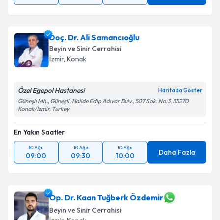
Doç. Dr. Ali Samancıoğlu
Beyin ve Sinir Cerrahisi
İzmir
, Konak
Özel Egepol Hastanesi
Haritada Göster
Güneşli Mh., Güneşli, Halide Edip Adıvar Bulv., 507 Sok. No:3, 35270
Konak/İzmir, Turkey
En Yakın Saatler
10 Ağu
10 Ağu
10 Ağu
Daha Fazla
09:00
09:30
10:00
Op. Dr. Kaan Tuğberk Özdemir
Beyin ve Sinir Cerrahisi