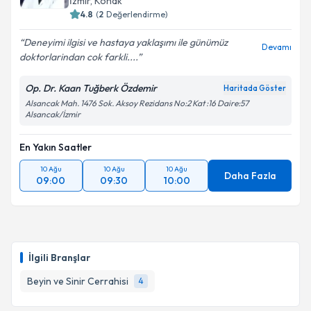
İzmir
, Konak
4.8
(
2
Değerlendirme)
Deneyimi ilgisi ve hastaya yaklaşımı ile günümüz
Devamı
doktorlarindan cok farkli....
Op. Dr. Kaan Tuğberk Özdemir
Haritada Göster
Alsancak Mah. 1476 Sok. Aksoy Rezidans No:2 Kat :16 Daire:57
Alsancak/İzmir
En Yakın Saatler
10 Ağu
10 Ağu
10 Ağu
Daha Fazla
09:00
09:30
10:00
İlgili Branşlar
Beyin ve Sinir Cerrahisi
4