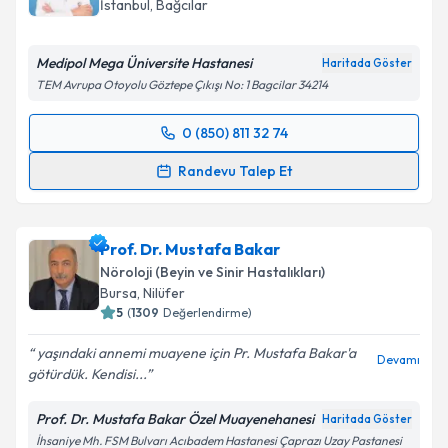
İstanbul
,
Bağcılar
E-posta Adresiniz
Medipol Mega Üniversite Hastanesi
Haritada Göster
TEM Avrupa Otoyolu Göztepe Çıkışı No: 1 Bagcilar 34214
Kişisel verilerimin işlenmesine ilişkin
Aydınlatma
0 (850) 811 32 74
Metni
'ni okudum ve kişisel verilerimin belirtilen
Randevu Takvimi Talebi
kapsamda işlenmesini kabul ediyorum.
Randevu Talep Et
Uzm. Dr. Tehran Aliyeva
için randevu takvimi talebi
Takvim Talebini Gönder
oluşturun. Size bu uzmandan randevu almanız için bir
Prof. Dr. Mustafa Bakar
takvim hazırlandığında e-posta ile bilgilendireceğiz.
Nöroloji (Beyin ve Sinir Hastalıkları)
E-posta Adresiniz
Bursa
,
Nilüfer
5
(
1309
Değerlendirme)
yaşındaki annemi muayene için Pr. Mustafa Bakar'a
Devamı
götürdük. Kendisi...
Kişisel verilerimin işlenmesine ilişkin
Aydınlatma
Metni
'ni okudum ve kişisel verilerimin belirtilen
Prof. Dr. Mustafa Bakar Özel Muayenehanesi
Haritada Göster
kapsamda işlenmesini kabul ediyorum.
İhsaniye Mh. FSM Bulvarı Acıbadem Hastanesi Çaprazı Uzay Pastanesi