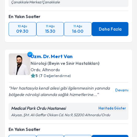
Çanakkale Merkez/Çanakkale
En Yakın Saatler
10 Ağu
11 Ağu
11 Ağu
Daha Fazla
09:30
15:30
16:00
Uzm. Dr. Mert Van
Nöroloji (Beyin ve Sinir Hastalıkları)
Ordu
,
Altınordu
5
(
7
Değerlendirme)
Her hastasıyla kendi ailesi gibi ilgilenmesinin yanında
Devamı
bölgede nöroloji alanında sağlık hizmetlerine...
Medical Park Ordu Hastanesi
Haritada Göster
Akyazı, Şht. Ali Gaffar Okkan Cd. No:9, 52200 Altınordu/Ordu
En Yakın Saatler