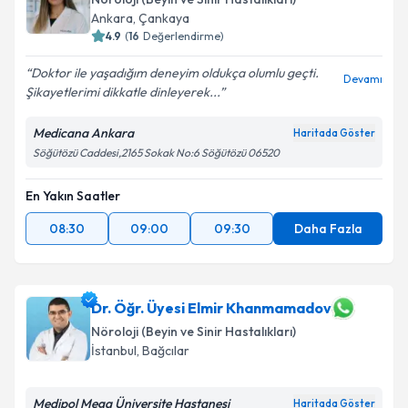
Ankara
,
Çankaya
4.9
(
16
Değerlendirme)
Doktor ile yaşadığım deneyim oldukça olumlu geçti.
Devamı
Şikayetlerimi dikkatle dinleyerek...
Medicana Ankara
Haritada Göster
Söğütözü Caddesi,2165 Sokak No:6 Söğütözü 06520
En Yakın Saatler
08:30
09:00
09:30
Daha Fazla
Dr. Öğr. Üyesi Elmir Khanmamadov
Nöroloji (Beyin ve Sinir Hastalıkları)
İstanbul
,
Bağcılar
Medipol Mega Üniversite Hastanesi
Haritada Göster