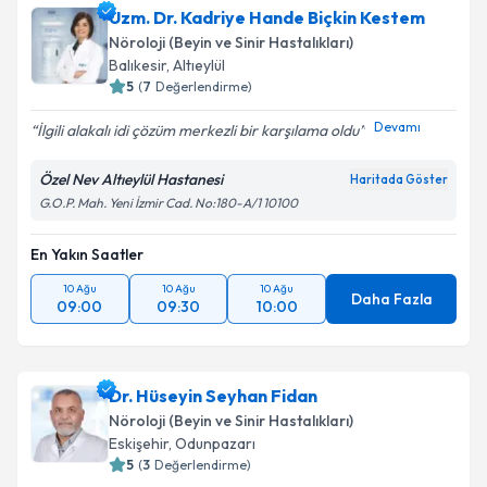
Uzm. Dr. Kadriye Hande Biçkin Kestem
Nöroloji (Beyin ve Sinir Hastalıkları)
Balıkesir
,
Altıeylül
5
(
7
Değerlendirme)
Devamı
İlgili alakalı idi çözüm merkezli bir karşılama oldu
Özel Nev Altıeylül Hastanesi
Haritada Göster
G.O.P. Mah. Yeni İzmir Cad. No:180-A/1 10100
En Yakın Saatler
10 Ağu
10 Ağu
10 Ağu
Daha Fazla
09:00
09:30
10:00
Dr. Hüseyin Seyhan Fidan
Nöroloji (Beyin ve Sinir Hastalıkları)
Eskişehir
,
Odunpazarı
5
(
3
Değerlendirme)