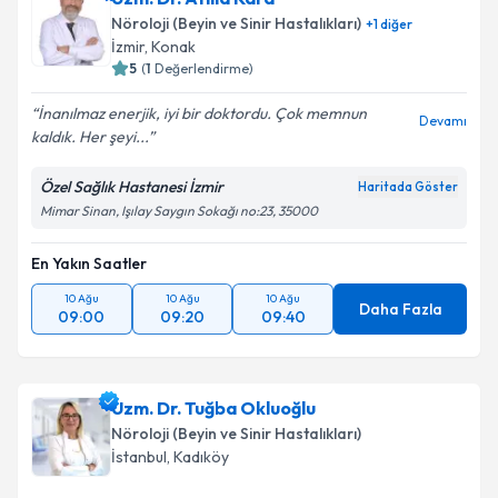
Nöroloji (Beyin ve Sinir Hastalıkları)
+
1
diğer
İzmir
,
Konak
5
(
1
Değerlendirme)
İnanılmaz enerjik, iyi bir doktordu. Çok memnun
Devamı
kaldık. Her şeyi...
Özel Sağlık Hastanesi İzmir
Haritada Göster
Mimar Sinan, Işılay Saygın Sokağı no:23, 35000
En Yakın Saatler
10 Ağu
10 Ağu
10 Ağu
Daha Fazla
09:00
09:20
09:40
Uzm. Dr. Tuğba Okluoğlu
Nöroloji (Beyin ve Sinir Hastalıkları)
İstanbul
,
Kadıköy