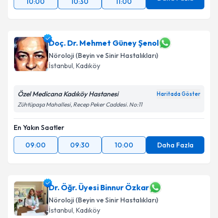
10:00
10:30
11:00
Doç. Dr. Mehmet Güney Şenol
Nöroloji (Beyin ve Sinir Hastalıkları)
İstanbul
,
Kadıköy
Özel Medicana Kadıköy Hastanesi
Haritada Göster
Zühtüpaşa Mahallesi, Recep Peker Caddesi. No:11
En Yakın Saatler
09:00
09:30
10:00
Daha Fazla
Dr. Öğr. Üyesi Binnur Özkar
Nöroloji (Beyin ve Sinir Hastalıkları)
İstanbul
,
Kadıköy