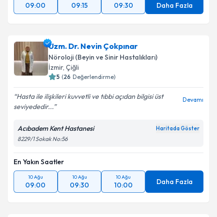
09:00
09:15
09:30
Daha Fazla
Uzm. Dr. Nevin Çokpınar
Nöroloji (Beyin ve Sinir Hastalıkları)
İzmir
,
Çiğli
5
(
26
Değerlendirme)
Hasta ile ilişkileri kuvvetli ve tıbbi açıdan bilgisi üst
Devamı
seviyededir...
Acıbadem Kent Hastanesi
Haritada Göster
8229/1 Sokak No:56
En Yakın Saatler
10 Ağu
10 Ağu
10 Ağu
Daha Fazla
09:00
09:30
10:00