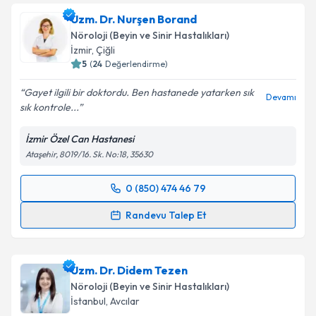
talebi oluşturun. Size bu uzmandan randevu almanız
Uzm. Dr. Nurşen Borand
için bir takvim hazırlandığında e-posta ile
bilgilendireceğiz.
Nöroloji (Beyin ve Sinir Hastalıkları)
İzmir
,
Çiğli
E-posta Adresiniz
5
(
24
Değerlendirme)
Gayet ilgili bir doktordu. Ben hastanede yatarken sık
Devamı
sık kontrole...
Kişisel verilerimin işlenmesine ilişkin
Aydınlatma
İzmir Özel Can Hastanesi
Metni
'ni okudum ve kişisel verilerimin belirtilen
Ataşehir, 8019/16. Sk. No:18, 35630
kapsamda işlenmesini kabul ediyorum.
0 (850) 474 46 79
Randevu Takvimi Talebi
Takvim Talebini Gönder
Randevu Talep Et
Uzm. Dr. Nurşen Borand
için randevu takvimi talebi
oluşturun. Size bu uzmandan randevu almanız için bir
Uzm. Dr. Didem Tezen
takvim hazırlandığında e-posta ile bilgilendireceğiz.
Nöroloji (Beyin ve Sinir Hastalıkları)
E-posta Adresiniz
İstanbul
,
Avcılar