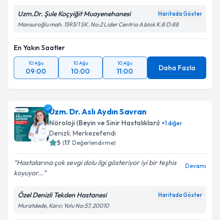
Uzm.Dr. Şule Koçyiğit Muayenehanesi
Haritada Göster
Mansuroğlu mah. 1593/1 SK. No:2 Lider Centrio A blok K:8 D:88
En Yakın Saatler
10 Ağu
10 Ağu
10 Ağu
Daha Fazla
09:00
10:00
11:00
Uzm. Dr. Aslı Aydın Savran
Nöroloji (Beyin ve Sinir Hastalıkları)
+
1
diğer
Denizli
,
Merkezefendi
5
(
17
Değerlendirme)
Hastalarına çok sevgi dolu ilgi gösteriyor iyi bir teşhis
Devamı
koyuyor...
Özel Denizli Tekden Hastanesi
Haritada Göster
Muratdede, Karcı Yolu No:57, 20010