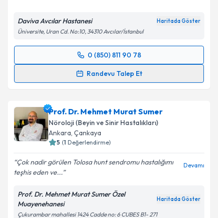
Daviva Avcılar Hastanesi
Haritada Göster
Üniversite, Uran Cd. No:10, 34310 Avcılar/İstanbul
Kişisel verilerimin işlenmesine ilişkin
Aydınlatma
Metni
'ni okudum ve kişisel verilerimin belirtilen
0 (850) 811 90 78
kapsamda işlenmesini kabul ediyorum.
Randevu Takvimi Talebi
Randevu Talep Et
Takvim Talebini Gönder
Uzm. Dr. Didem Tezen
için randevu takvimi talebi
oluşturun. Size bu uzmandan randevu almanız için bir
Prof. Dr. Mehmet Murat Sumer
takvim hazırlandığında e-posta ile bilgilendireceğiz.
Nöroloji (Beyin ve Sinir Hastalıkları)
E-posta Adresiniz
Ankara
,
Çankaya
5
(
1
Değerlendirme)
Çok nadir görülen Tolosa hunt sendromu hastalığımı
Devamı
teşhis eden ve...
Kişisel verilerimin işlenmesine ilişkin
Aydınlatma
Metni
'ni okudum ve kişisel verilerimin belirtilen
Prof. Dr. Mehmet Murat Sumer Özel
kapsamda işlenmesini kabul ediyorum.
Haritada Göster
Muayenehanesi
Çukurambar mahallesi 1424 Cadde no: 6 CUBES B1- 271