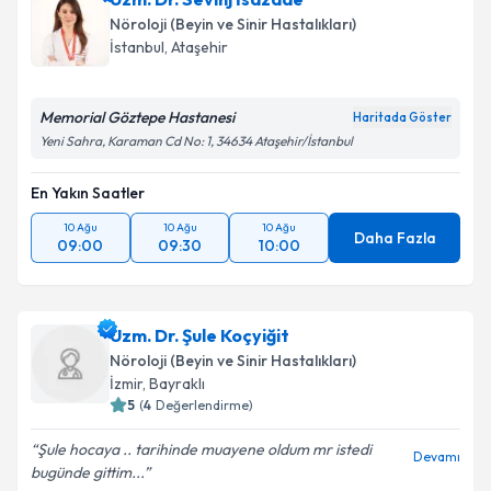
Nöroloji (Beyin ve Sinir Hastalıkları)
İstanbul
,
Ataşehir
Memorial Göztepe Hastanesi
Haritada Göster
Yeni Sahra, Karaman Cd No: 1, 34634 Ataşehir/İstanbul
En Yakın Saatler
10 Ağu
10 Ağu
10 Ağu
Daha Fazla
09:00
09:30
10:00
Uzm. Dr. Şule Koçyiğit
Nöroloji (Beyin ve Sinir Hastalıkları)
İzmir
,
Bayraklı
5
(
4
Değerlendirme)
Şule hocaya .. tarihinde muayene oldum mr istedi
Devamı
bugünde gittim...