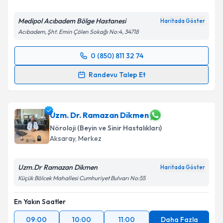
Medipol Acıbadem Bölge Hastanesi
Haritada Göster
Acıbadem, Şht. Emin Çölen Sokağı No:4, 34718
0 (850) 811 32 74
Randevu Takvimi Talebi
Randevu Talep Et
Dr. Öğr. Üyesi Binnur Özkar
için randevu takvimi
talebi oluşturun. Size bu uzmandan randevu almanız
için bir takvim hazırlandığında e-posta ile
Uzm. Dr. Ramazan Dikmen
bilgilendireceğiz.
Nöroloji (Beyin ve Sinir Hastalıkları)
Aksaray
,
Merkez
E-posta Adresiniz
Uzm.Dr Ramazan Dikmen
Haritada Göster
Küçük Bölcek Mahallesi Cumhuriyet Bulvarı No:55
Kişisel verilerimin işlenmesine ilişkin
Aydınlatma
En Yakın Saatler
Metni
'ni okudum ve kişisel verilerimin belirtilen
kapsamda işlenmesini kabul ediyorum.
09:00
10:00
11:00
Daha Fazla