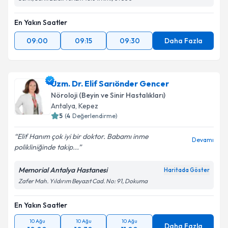
En Yakın Saatler
09:00
09:15
09:30
Daha Fazla
Uzm. Dr. Elif Sarıönder Gencer
Nöroloji (Beyin ve Sinir Hastalıkları)
Antalya
,
Kepez
5
(
4
Değerlendirme)
Elif Hanım çok iyi bir doktor. Babamı inme
Devamı
polikliniğinde takip...
Memorial Antalya Hastanesi
Haritada Göster
Zafer Mah. Yıldırım Beyazıt Cad. No: 91, Dokuma
En Yakın Saatler
10 Ağu
10 Ağu
10 Ağu
Daha Fazla