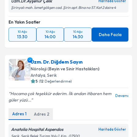
Uzm.Dr.Ayşenur Çelik
Haritada Göster
Şirinyalı mah. İsmet gökşen cad. Şirin apt. Bina no 57. Kat 2 daire 4
En Yakın Saatler
10 Ağu
10 Ağu
10 Ağu
Daha Fazla
13:30
14:00
14:30
Uzm. Dr. Diğdem Sayın
Nöroloji (Beyin ve Sinir Hastalıkları)
Antalya
,
Serik
5
(
12
Değerlendirme)
Hocama çok teşekkür ederim. İlk andan itibaren hem
Devamı
güler yüzü...
Adres
1
Adres
2
Anatolia Hospital Aspendos
Haritada Göster
Serik, Serik Belek Turizm Yolu 1. Km., 07500