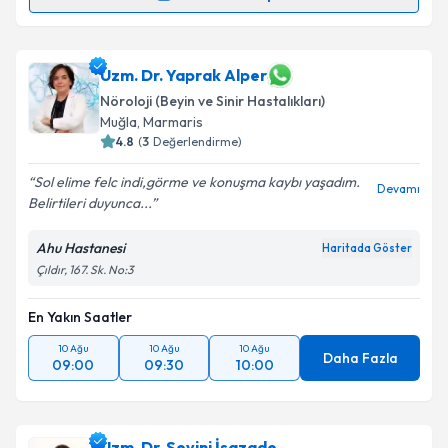
Uzm. Dr. Murat Hakan Demirci
için randevu takvimi
talebi oluşturun. Size bu uzmandan randevu almanız
için bir takvim hazırlandığında e-posta ile
Uzm. Dr. Yaprak Alper
bilgilendireceğiz.
Nöroloji (Beyin ve Sinir Hastalıkları)
Muğla
,
Marmaris
E-posta Adresiniz
4.8
(
3
Değerlendirme)
Sol elime felc indi,görme ve konuşma kaybı yaşadım.
Devamı
Belirtileri duyunca...
Kişisel verilerimin işlenmesine ilişkin
Aydınlatma
Ahu Hastanesi
Haritada Göster
Metni
'ni okudum ve kişisel verilerimin belirtilen
Çıldır, 167. Sk. No:3
kapsamda işlenmesini kabul ediyorum.
En Yakın Saatler
Takvim Talebini Gönder
10 Ağu
10 Ağu
10 Ağu
Daha Fazla
09:00
09:30
10:00
Uzm. Dr. Sevinj İsazade