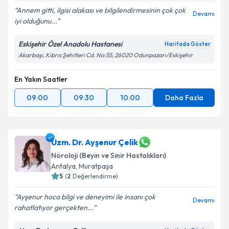
Annem gitti, ilgisi alakası ve bilgilendirmesinin çok çok
Devamı
iyi olduğunu...
Eskişehir Özel Anadolu Hastanesi
Haritada Göster
Akarbaşı, Kıbrıs Şehitleri Cd. No:55, 26020 Odunpazarı/Eskişehir
En Yakın Saatler
09:00
09:30
10:00
Daha Fazla
Uzm. Dr. Ayşenur Çelik
Nöroloji (Beyin ve Sinir Hastalıkları)
Antalya
,
Muratpaşa
5
(
2
Değerlendirme)
Ayşenur hoca bilgi ve deneyimi ile insanı çok
Devamı
rahatlatıyor gerçekten...