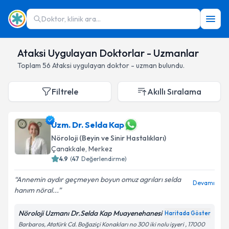
Doktor, klinik ara...
Ataksi Uygulayan Doktorlar - Uzmanlar
Toplam
56
Ataksi
uygulayan doktor - uzman bulundu.
Filtrele
Akıllı Sıralama
Uzm. Dr. Selda Kap
Nöroloji (Beyin ve Sinir Hastalıkları)
Çanakkale
,
Merkez
4.9
(
47
Değerlendirme)
Annemin aydır geçmeyen boyun omuz agrıları selda
Devamı
hanım nöral...
Nöroloji Uzmanı Dr.Selda Kap Muayenehanesi
Haritada Göster
Barbaros, Atatürk Cd. Boğaziçi Konakları no 300 iki nolu işyeri , 17000