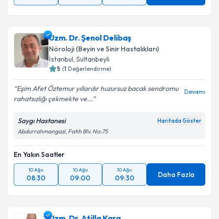
Takvim Talebini Gönder
Uzm. Dr. Şenol Delibaş
Nöroloji (Beyin ve Sinir Hastalıkları)
İstanbul
,
Sultanbeyli
5
(
1
Değerlendirme)
Eşim Afet Öztemur yıllardır huzursuz bacak sendromu
Devamı
rahatsızlığı çekmekte ve...
Saygı Hastanesi
Haritada Göster
Abdurrahmangazi, Fatih Blv. No:75
En Yakın Saatler
10 Ağu
10 Ağu
10 Ağu
Daha Fazla
08:30
09:00
09:30
Uzm. Dr. Atilla Kara