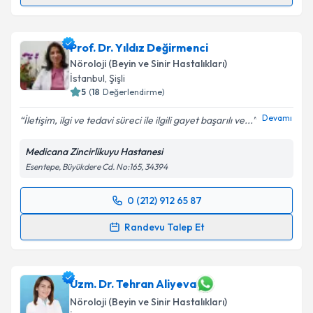
Doç. Dr. Rahşan Adviye Şahin İnan
için randevu
takvimi talebi oluşturun. Size bu uzmandan randevu
Prof. Dr. Yıldız Değirmenci
almanız için bir takvim hazırlandığında e-posta ile
bilgilendireceğiz.
Nöroloji (Beyin ve Sinir Hastalıkları)
İstanbul
,
Şişli
E-posta Adresiniz
5
(
18
Değerlendirme)
Devamı
İletişim, ilgi ve tedavi süreci ile ilgili gayet başarılı ve...
Medicana Zincirlikuyu Hastanesi
Kişisel verilerimin işlenmesine ilişkin
Aydınlatma
Esentepe, Büyükdere Cd. No:165, 34394
Metni
'ni okudum ve kişisel verilerimin belirtilen
kapsamda işlenmesini kabul ediyorum.
0 (212) 912 65 87
Randevu Takvimi Talebi
Randevu Talep Et
Takvim Talebini Gönder
Prof. Dr. Yıldız Değirmenci
için randevu takvimi
talebi oluşturun. Size bu uzmandan randevu almanız
için bir takvim hazırlandığında e-posta ile
Uzm. Dr. Tehran Aliyeva
bilgilendireceğiz.
Nöroloji (Beyin ve Sinir Hastalıkları)