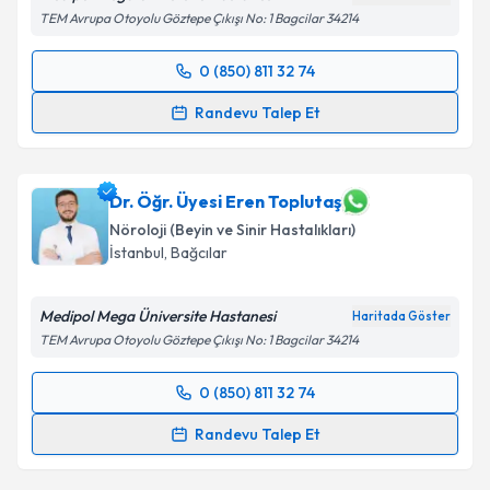
TEM Avrupa Otoyolu Göztepe Çıkışı No: 1 Bagcilar 34214
0 (850) 811 32 74
Randevu Takvimi Talebi
Randevu Talep Et
Dr. Öğr. Üyesi Elmir Khanmamadov
için randevu
takvimi talebi oluşturun. Size bu uzmandan randevu
almanız için bir takvim hazırlandığında e-posta ile
Dr. Öğr. Üyesi Eren Toplutaş
bilgilendireceğiz.
Nöroloji (Beyin ve Sinir Hastalıkları)
İstanbul
,
Bağcılar
E-posta Adresiniz
Medipol Mega Üniversite Hastanesi
Haritada Göster
TEM Avrupa Otoyolu Göztepe Çıkışı No: 1 Bagcilar 34214
Kişisel verilerimin işlenmesine ilişkin
Aydınlatma
0 (850) 811 32 74
Metni
'ni okudum ve kişisel verilerimin belirtilen
Randevu Takvimi Talebi
kapsamda işlenmesini kabul ediyorum.
Randevu Talep Et
Dr. Öğr. Üyesi Eren Toplutaş
için randevu takvimi
Takvim Talebini Gönder