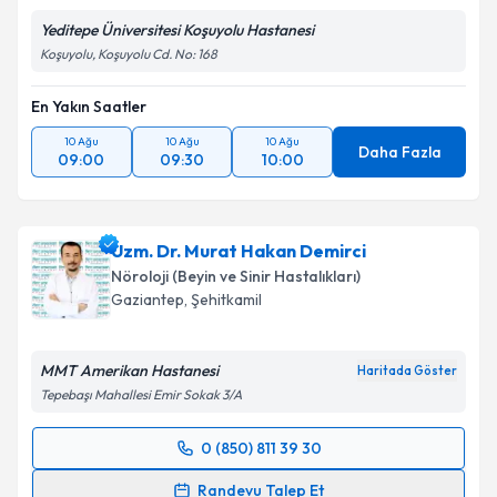
Yeditepe Üniversitesi Koşuyolu Hastanesi
Koşuyolu, Koşuyolu Cd. No: 168
En Yakın Saatler
10 Ağu
10 Ağu
10 Ağu
Daha Fazla
09:00
09:30
10:00
Uzm. Dr. Murat Hakan Demirci
Nöroloji (Beyin ve Sinir Hastalıkları)
Gaziantep
,
Şehitkamil
MMT Amerikan Hastanesi
Haritada Göster
Tepebaşı Mahallesi Emir Sokak 3/A
0 (850) 811 39 30
Randevu Takvimi Talebi
Randevu Talep Et