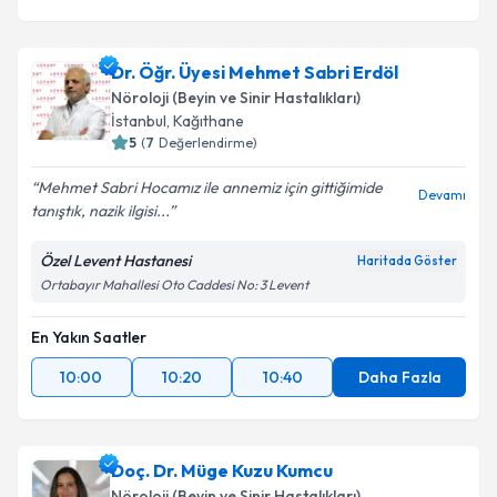
Dr. Öğr. Üyesi Mehmet Sabri Erdöl
Nöroloji (Beyin ve Sinir Hastalıkları)
İstanbul
,
Kağıthane
5
(
7
Değerlendirme)
Mehmet Sabri Hocamız ile annemiz için gittiğimide
Devamı
tanıştık, nazik ilgisi...
Özel Levent Hastanesi
Haritada Göster
Ortabayır Mahallesi Oto Caddesi No: 3 Levent
En Yakın Saatler
10:00
10:20
10:40
Daha Fazla
Doç. Dr. Müge Kuzu Kumcu
Nöroloji (Beyin ve Sinir Hastalıkları)