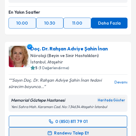
Takvim Talebini Gönder
En Yakın Saatler
10:00
10:30
11:00
Daha Fazla
Doç. Dr. Rahşan Adviye Şahin İnan
Nöroloji (Beyin ve Sinir Hastalıkları)
İstanbul
,
Ataşehir
5
(
1
Değerlendirme)
“Sayın Doç. Dr. Rahşan Adviye Şahin İnan tedavi
Devamı
sürecim boyunca...
Memorial Göztepe Hastanesi
Haritada Göster
Yeni Sahra Mah. Karaman Cad. No: 1 34634 Ataşehir İstanbul
0 (850) 811 79 01
Randevu Takvimi Talebi
Randevu Talep Et