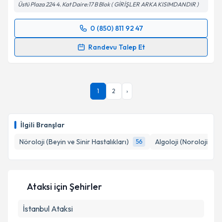
Üstü Plaza 224 4. Kat Daire:17 B Blok ( GİRİŞLER ARKA KISIMDANDIR )
Takvim Talebini Gönder
0 (850) 811 92 47
Randevu Takvimi Talebi
Randevu Talep Et
Prof. Dr. Mustafa Bakar
için randevu takvimi talebi
oluşturun. Size bu uzmandan randevu almanız için bir
takvim hazırlandığında e-posta ile bilgilendireceğiz.
1
2
›
E-posta Adresiniz
İlgili Branşlar
Nöroloji (Beyin ve Sinir Hastalıkları)
Algoloji (Noroloji)
56
2
Kişisel verilerimin işlenmesine ilişkin
Aydınlatma
Metni
'ni okudum ve kişisel verilerimin belirtilen
kapsamda işlenmesini kabul ediyorum.
Ataksi
için Şehirler
Takvim Talebini Gönder
İstanbul
Ataksi