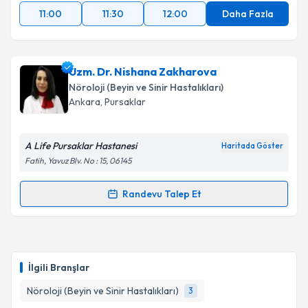
11:00
11:30
12:00
Daha Fazla
Uzm. Dr. Nishana Zakharova
Nöroloji (Beyin ve Sinir Hastalıkları)
Ankara
, Pursaklar
A Life Pursaklar Hastanesi
Haritada Göster
Fatih, Yavuz Blv. No : 15, 06145
Randevu Talep Et
Randevu Takvimi Talebi
Uzm. Dr. Nishana Zakharova
için randevu takvimi
talebi oluşturun. Size bu uzmandan randevu almanız
İlgili Branşlar
için bir takvim hazırlandığında e-posta ile
bilgilendireceğiz.
Nöroloji (Beyin ve Sinir Hastalıkları)
3