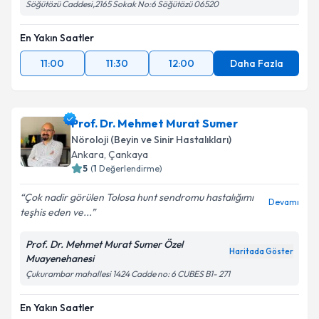
Söğütözü Caddesi,2165 Sokak No:6 Söğütözü 06520
En Yakın Saatler
11:00
11:30
12:00
Daha Fazla
Prof. Dr. Mehmet Murat Sumer
Nöroloji (Beyin ve Sinir Hastalıkları)
Ankara
, Çankaya
5
(
1
Değerlendirme)
Çok nadir görülen Tolosa hunt sendromu hastalığımı
Devamı
teşhis eden ve...
Prof. Dr. Mehmet Murat Sumer Özel
Haritada Göster
Muayenehanesi
Çukurambar mahallesi 1424 Cadde no: 6 CUBES B1- 271
En Yakın Saatler