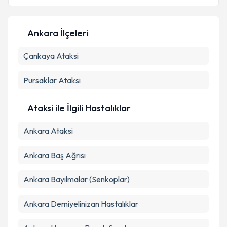
E-posta Adresiniz
Ankara İlçeleri
Çankaya
Kişisel verilerimin işlenmesine ilişkin
Ataksi
Aydınlatma
Metni
'ni okudum ve kişisel verilerimin belirtilen
kapsamda işlenmesini kabul ediyorum.
Pursaklar
Ataksi
Takvim Talebini Gönder
Ataksi ile İlgili Hastalıklar
Ankara Ataksi
Ankara Baş Ağrısı
Ankara Bayılmalar (Senkoplar)
Ankara Demiyelinizan Hastalıklar