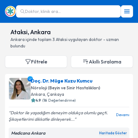
Doktor, klinik ara...
Ataksi, Ankara
Ankara
içinde toplam
3
Ataksi
uygulayan doktor - uzman
bulundu
Filtrele
Akıllı Sıralama
Doç. Dr. Müge Kuzu Kumcu
Nöroloji (Beyin ve Sinir Hastalıkları)
Ankara
, Çankaya
4.9
(
16
Değerlendirme)
Doktor ile yaşadığım deneyim oldukça olumlu geçti.
Devamı
Şikayetlerimi dikkatle dinleyerek...
Medicana Ankara
Haritada Göster