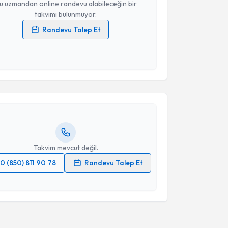
u uzmandan online randevu alabileceğin bir
takvimi bulunmuyor.
Randevu Talep Et
 verilerimin işlenmesine ilişkin
Aydınlatma Metni
'ni
 ve kişisel verilerimin belirtilen kapsamda
akvimi Talebi
esini kabul ediyorum.
Didem Tezen
için randevu takvimi talebi oluşturun.
Takvim Talebini Gönder
andan randevu almanız için bir takvim
ında e-posta ile bilgilendireceğiz.
resiniz
Takvim mevcut değil.
0 (850) 811 90 78
Randevu Talep Et
 verilerimin işlenmesine ilişkin
Aydınlatma Metni
'ni
 ve kişisel verilerimin belirtilen kapsamda
esini kabul ediyorum.