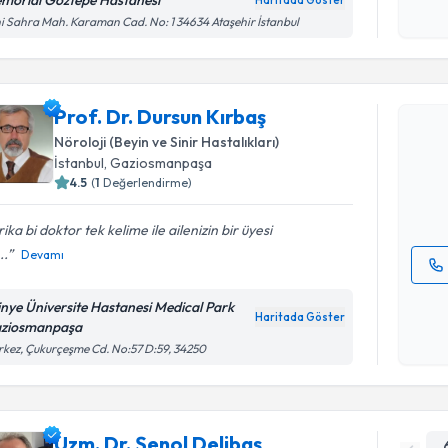
işlenm
i Sahra Mah. Karaman Cad. No: 1 34634 Ataşehir İstanbul
Randevu T
Prof. Dr. Dursun Kırbaş
Prof. Dr. 
Size bu uzm
Nöroloji (Beyin ve Sinir Hastalıkları)
hazırlandığ
İstanbul
, Gaziosmanpaşa
4.5
(
1
Değerlendirme)
E-posta Ad
ika bi doktor tek kelime ile ailenizin bir üyesi
..
Devamı
Kişisel
tinye Üniversite Hastanesi Medical Park
okudum
Haritada Göster
ziosmanpaşa
işlenm
kez, Çukurçeşme Cd. No:57 D:59, 34250
Uzm. Dr. Şenol Delibaş