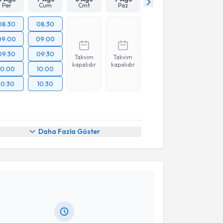
Per
Cum
Cmt
Paz
08:30
08:30
09:00
09:00
09:30
09:30
Takvim
Takvim
kapalıdır
kapalıdır
10:00
10:00
10:30
10:30
Daha Fazla Göster
akvimi Talebi
odi Sarı Polat
için randevu takvimi talebi oluşturun.
andan randevu almanız için bir takvim
ında e-posta ile bilgilendireceğiz.
resiniz