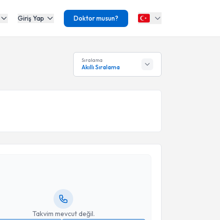
Giriş Yap
Doktor musun?
Sıralama
Akıllı Sıralama
akvimi Talebi
Yıldız Değirmenci
için randevu takvimi talebi
Size bu uzmandan randevu almanız için bir takvim
ında e-posta ile bilgilendireceğiz.
resiniz
Takvim mevcut değil.