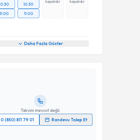
kapalıdır
kapalıdır
10:30
10:30
11:00
11:00
Daha Fazla Göster
akvimi Talebi
ahşan Adviye Şahin İnan
için randevu takvimi talebi
Size bu uzmandan randevu almanız için bir takvim
ında e-posta ile bilgilendireceğiz.
resiniz
Takvim mevcut değil.
0 (850) 811 79 01
Randevu Talep Et
 verilerimin işlenmesine ilişkin
Aydınlatma Metni
'ni
 ve kişisel verilerimin belirtilen kapsamda