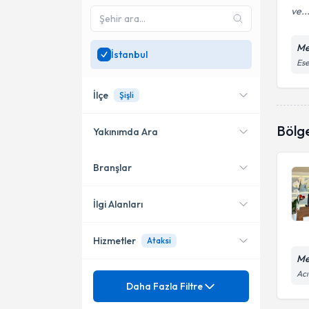
ve..
Me
İstanbul
Ese
İlçe
Şişli
Bölg
Yakınımda Ara
Branşlar
Konumuma yakın uzmanları
Bağcılar
göster
Kadıköy
İlgi Alanları
Ataşehir
Hizmetler
Ataksi
Nöroloji (Beyin ve Sinir
Hastalıkları)
Büyükçekmece
Me
Acı
Mezuniyet
Alzheimer Hastalığı
Daha Fazla Filtre
Kağıthane