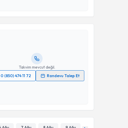
esini kabul ediyorum.
akvimi Talebi
Takvim Talebini Gönder
Dursun Kırbaş
için randevu takvimi talebi oluşturun.
andan randevu almanız için bir takvim
ında e-posta ile bilgilendireceğiz.
resiniz
Takvim mevcut değil.
0 (850) 474 11 72
Randevu Talep Et
 verilerimin işlenmesine ilişkin
Aydınlatma Metni
'ni
 ve kişisel verilerimin belirtilen kapsamda
esini kabul ediyorum.
Takvim Talebini Gönder
6 Ağu
7 Ağu
8 Ağu
9 Ağu