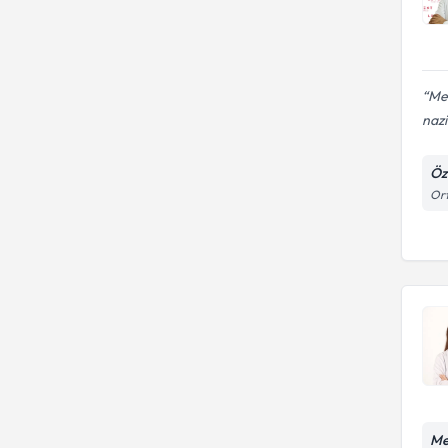
Meh
nazik
Öz
Ort
Me