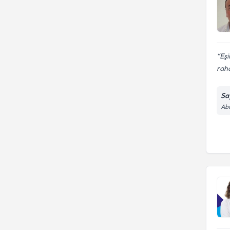
Eşi
raha
Sa
Abd