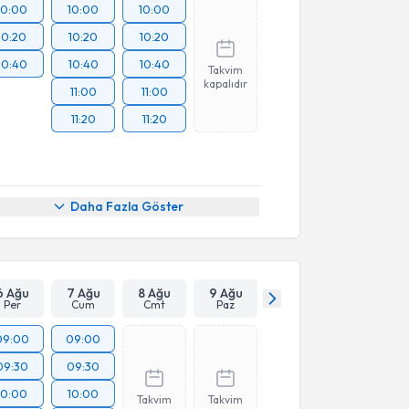
10:00
10:00
10:00
10:20
10:20
10:20
10:40
10:40
10:40
Takvim
kapalıdır
11:00
11:00
11:20
11:20
Daha Fazla Göster
6 Ağu
7 Ağu
8 Ağu
9 Ağu
Per
Cum
Cmt
Paz
09:00
09:00
09:30
09:30
10:00
10:00
Takvim
Takvim