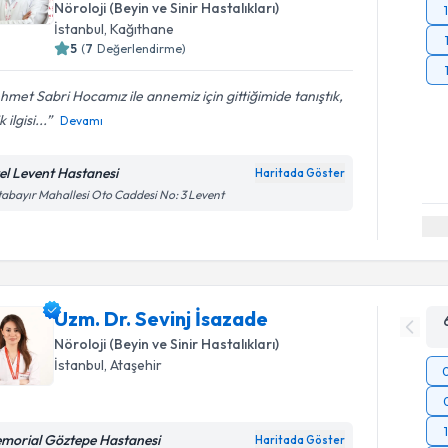
Nöroloji (Beyin ve Sinir Hastalıkları)
İstanbul
, Kağıthane
5
(
7
Değerlendirme)
met Sabri Hocamız ile annemiz için gittiğimide tanıştık,
 ilgisi...
Devamı
el Levent Hastanesi
Haritada Göster
abayır Mahallesi Oto Caddesi No: 3 Levent
Uzm. Dr. Sevinj İsazade
Nöroloji (Beyin ve Sinir Hastalıkları)
İstanbul
, Ataşehir
morial Göztepe Hastanesi
Haritada Göster