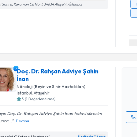
i Sahra, Karaman Cd No: 1, 34634 Ataşehir/İstanbul
Randevu T
Doç. Dr. Rahşan Adviye Şahin
Doç. Dr. R
İnan
oluşturun. 
hazırlandığ
Nöroloji (Beyin ve Sinir Hastalıkları)
İstanbul
, Ataşehir
E-posta Ad
5
(
1
Değerlendirme)
yın Doç. Dr. Rahşan Adviye Şahin İnan tedavi sürecim
unca...
Devamı
Kişisel
okudum
morial Göztepe Hastanesi
Haritada Göster