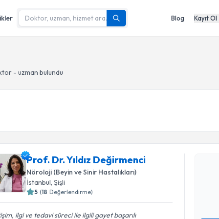
ikler
Blog
Kayıt Ol
tor - uzman bulundu
Randevu T
Prof. Dr. 
Prof. Dr. Yıldız Değirmenci
oluşturun. 
Nöroloji (Beyin ve Sinir Hastalıkları)
hazırlandığ
İstanbul
, Şişli
5
(
18
Değerlendirme)
E-posta Ad
tişim, ilgi ve tedavi süreci ile ilgili gayet başarılı