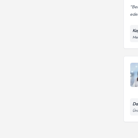
Bel
eden
Ka
Mer
Da
Üni