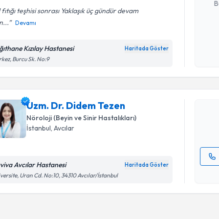
B
 fıtığı teşhisi sonrası Yaklaşık üç gündür devam
...
Devamı
Kişisel
okudum
ğıthane Kızılay Hastanesi
Haritada Göster
Randevu T
işlenm
kez, Burcu Sk. No:9
Uzm. Dr. 
Size bu uzm
Uzm. Dr. Didem Tezen
hazırlandığ
Nöroloji (Beyin ve Sinir Hastalıkları)
E-posta Ad
İstanbul
, Avcılar
viva Avcılar Hastanesi
Haritada Göster
Kişisel
versite, Uran Cd. No:10, 34310 Avcılar/İstanbul
okudum
işlenm