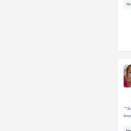
Yen
“Sa
boy
Me