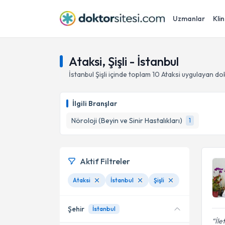
Uzmanlar
Klin
Ataksi, Şişli - İstanbul
İstanbul
Şişli
içinde toplam
10
Ataksi
uygulayan dok
İlgili Branşlar
Nöroloji (Beyin ve Sinir Hastalıkları)
1
Aktif Filtreler
Ataksi
İstanbul
Şişli
Şehir
İstanbul
İle