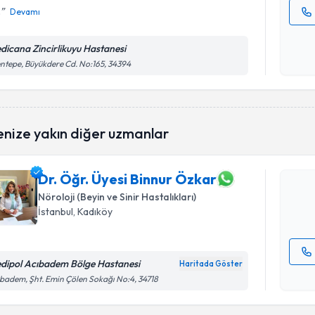
.
Devamı
Kişisel
okudum
dicana Zincirlikuyu Hastanesi
işlenm
ntepe, Büyükdere Cd. No:165, 34394
Randevu T
enize yakın diğer uzmanlar
Dr. Öğr. Ü
oluşturun. 
hazırlandığ
Dr. Öğr. Üyesi Binnur Özkar
Nöroloji (Beyin ve Sinir Hastalıkları)
E-posta Ad
İstanbul
, Kadıköy
dipol Acıbadem Bölge Hastanesi
Haritada Göster
Kişisel
badem, Şht. Emin Çölen Sokağı No:4, 34718
okudum
işlenm