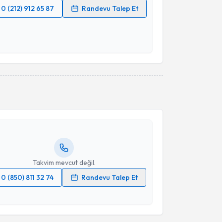
0 (212) 912 65 87
Randevu Talep Et
 verilerimin işlenmesine ilişkin
Aydınlatma Metni
'ni
 ve kişisel verilerimin belirtilen kapsamda
esini kabul ediyorum.
akvimi Talebi
Takvim Talebini Gönder
yesi Binnur Özkar
için randevu takvimi talebi
Size bu uzmandan randevu almanız için bir takvim
ında e-posta ile bilgilendireceğiz.
resiniz
Takvim mevcut değil.
0 (850) 811 32 74
Randevu Talep Et
 verilerimin işlenmesine ilişkin
Aydınlatma Metni
'ni
 ve kişisel verilerimin belirtilen kapsamda
esini kabul ediyorum.