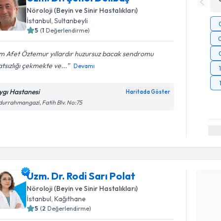
Nöroloji (Beyin ve Sinir Hastalıkları)
İstanbul
, Sultanbeyli
5
(
1
Değerlendirme)
m Afet Öztemur yıllardır huzursuz bacak sendromu
tsızlığı çekmekte ve...
Devamı
ygı Hastanesi
Haritada Göster
urrahmangazi, Fatih Blv. No:75
Randevu T
Uzm. Dr. R
Uzm. Dr. Rodi Sarı Polat
Size bu uzm
Nöroloji (Beyin ve Sinir Hastalıkları)
hazırlandığ
İstanbul
, Kağıthane
5
(
2
Değerlendirme)
E-posta Ad