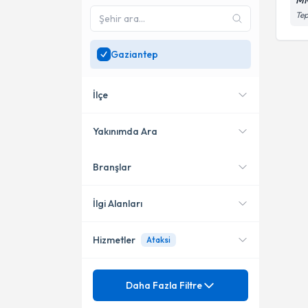
MM
Tep
Gaziantep
İlçe
Yakınımda Ara
Branşlar
Konumuma yakın uzmanları
Şehitkamil
göster
İlgi Alanları
Hizmetler
Ataksi
Nöroloji (Beyin ve Sinir
Hastalıkları)
Mezuniyet
ADEM
Daha Fazla Filtre