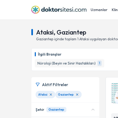
Uzmanlar
Klin
Ataksi, Gaziantep
Gaziantep
içinde toplam
1
Ataksi
uygulayan doktor
İlgili Branşlar
Nöroloji (Beyin ve Sinir Hastalıkları)
1
Aktif Filtreler
Ataksi
Gaziantep
Şehir
Gaziantep