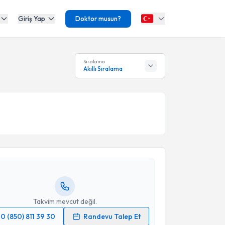
Giriş Yap
Doktor musun?
Sıralama
Akıllı Sıralama
akvimi Talebi
Murat Hakan Demirci
için randevu takvimi talebi
Size bu uzmandan randevu almanız için bir takvim
ında e-posta ile bilgilendireceğiz.
resiniz
Takvim mevcut değil.
0 (850) 811 39 30
Randevu Talep Et