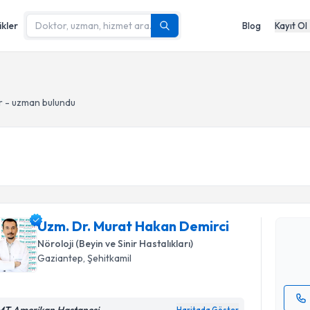
ikler
Blog
Kayıt Ol
 - uzman bulundu
Randevu T
Uzm. Dr. 
oluşturun. 
Uzm. Dr. Murat Hakan Demirci
hazırlandığ
Nöroloji (Beyin ve Sinir Hastalıkları)
E-posta Ad
Gaziantep
, Şehitkamil