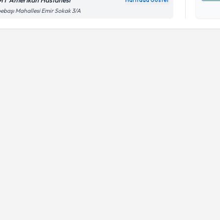
T Amerikan Hastanesi
Haritada Göster
Kişisel
ebaşı Mahallesi Emir Sokak 3/A
okudum
işlenm