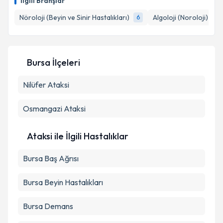
İlgili Branşlar
için bir takvim hazırlandığında e-posta ile
bilgilendireceğiz.
Nöroloji (Beyin ve Sinir Hastalıkları)
Algoloji (Noroloji)
6
1
E-posta Adresiniz
Bursa İlçeleri
Nilüfer
Ataksi
Kişisel verilerimin işlenmesine ilişkin
Aydınlatma
Metni
'ni okudum ve kişisel verilerimin belirtilen
kapsamda işlenmesini kabul ediyorum.
Osmangazi
Ataksi
Takvim Talebini Gönder
Ataksi ile İlgili Hastalıklar
Bursa Baş Ağrısı
Bursa Beyin Hastalıkları
Bursa Demans