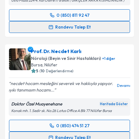
Üstü Plaza 224 4. Kat Daire:17 B Blok ( GİRİŞLER ARKA KISIMDANDIR )
0 (850) 811 92 47
Randevu Takvimi Talebi
Randevu Talep Et
Prof. Dr. Mustafa Bakar
için randevu takvimi talebi
oluşturun. Size bu uzmandan randevu almanız için bir
Prof. Dr. Necdet Karlı
takvim hazırlandığında e-posta ile bilgilendireceğiz.
Nöroloji (Beyin ve Sinir Hastalıkları)
+
1
diğer
E-posta Adresiniz
Bursa
, Nilüfer
5
(
10
Değerlendirme)
necdet hocam mesleğini severek ve hakkıyla yapıyor.
Devamı
ıyıkı tanımısım hocamı...
Kişisel verilerimin işlenmesine ilişkin
Aydınlatma
Metni
'ni okudum ve kişisel verilerimin belirtilen
Doktor Özel Muayenehane
Haritada Göster
kapsamda işlenmesini kabul ediyorum.
Konak mh. 1. Sedir sk. No:26 Lotus Office A Blk 77 Nilüfer Bursa
Takvim Talebini Gönder
0 (850) 474 51 27
Randevu Takvimi Talebi
Randevu Talep Et