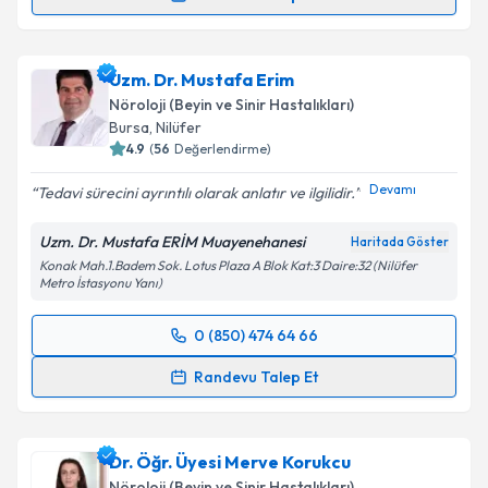
Prof. Dr. Necdet Karlı
için randevu takvimi talebi
oluşturun. Size bu uzmandan randevu almanız için bir
Uzm. Dr. Mustafa Erim
takvim hazırlandığında e-posta ile bilgilendireceğiz.
Nöroloji (Beyin ve Sinir Hastalıkları)
E-posta Adresiniz
Bursa
, Nilüfer
4.9
(
56
Değerlendirme)
Devamı
Tedavi sürecini ayrıntılı olarak anlatır ve ilgilidir.
Kişisel verilerimin işlenmesine ilişkin
Aydınlatma
Uzm. Dr. Mustafa ERİM Muayenehanesi
Haritada Göster
Metni
'ni okudum ve kişisel verilerimin belirtilen
Konak Mah.1.Badem Sok. Lotus Plaza A Blok Kat:3 Daire:32 (Nilüfer
kapsamda işlenmesini kabul ediyorum.
Metro İstasyonu Yanı)
0 (850) 474 64 66
Takvim Talebini Gönder
Randevu Takvimi Talebi
Randevu Talep Et
Uzm. Dr. Mustafa Erim
için randevu takvimi talebi
oluşturun. Size bu uzmandan randevu almanız için bir
Dr. Öğr. Üyesi Merve Korukcu
takvim hazırlandığında e-posta ile bilgilendireceğiz.
Nöroloji (Beyin ve Sinir Hastalıkları)