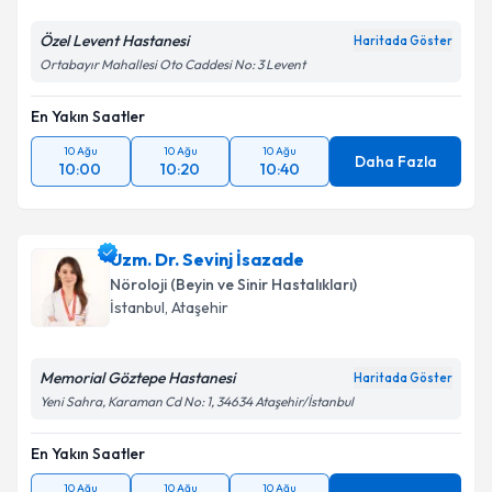
Özel Levent Hastanesi
Haritada Göster
Ortabayır Mahallesi Oto Caddesi No: 3 Levent
En Yakın Saatler
10 Ağu
10 Ağu
10 Ağu
Daha Fazla
10:00
10:20
10:40
Uzm. Dr. Sevinj İsazade
Nöroloji (Beyin ve Sinir Hastalıkları)
İstanbul
, Ataşehir
Memorial Göztepe Hastanesi
Haritada Göster
Yeni Sahra, Karaman Cd No: 1, 34634 Ataşehir/İstanbul
En Yakın Saatler
10 Ağu
10 Ağu
10 Ağu