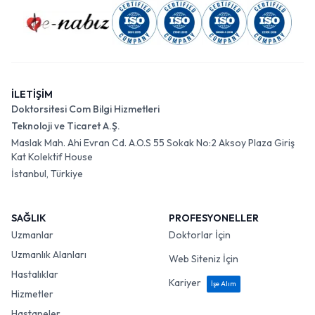
İLETİŞİM
Doktorsitesi Com Bilgi Hizmetleri
Teknoloji ve Ticaret A.Ş.
Maslak Mah. Ahi Evran Cd. A.O.S 55 Sokak No:2 Aksoy Plaza Giriş
Kat Kolektif House
İstanbul, Türkiye
SAĞLIK
PROFESYONELLER
Uzmanlar
Doktorlar İçin
Uzmanlık Alanları
Web Siteniz İçin
Hastalıklar
Kariyer
İşe Alım
Hizmetler
Hastaneler