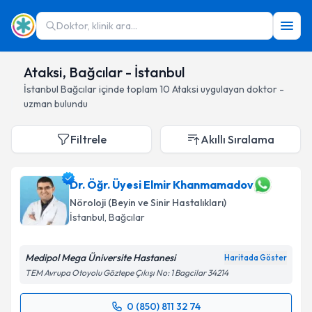
Doktor, klinik ara...
Ataksi, Bağcılar - İstanbul
İstanbul
Bağcılar
içinde toplam
10
Ataksi
uygulayan doktor -
uzman bulundu
Filtrele
Akıllı Sıralama
Dr. Öğr. Üyesi Elmir Khanmamadov
Nöroloji (Beyin ve Sinir Hastalıkları)
İstanbul
, Bağcılar
Medipol Mega Üniversite Hastanesi
Haritada Göster
TEM Avrupa Otoyolu Göztepe Çıkışı No: 1 Bagcilar 34214
0 (850) 811 32 74