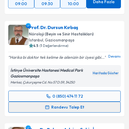
Daha Fazla
09:00
09:30
10:00
Prof. Dr. Dursun Kırbaş
Nöroloji (Beyin ve Sinir Hastalıkları)
İstanbul
, Gaziosmanpaşa
4.5
(
1
Değerlendirme)
Devamı
Harika bi doktor tek kelime ile ailenizin bir üyesi gibi...
İstinye Üniversite Hastanesi Medical Park
Haritada Göster
Gaziosmanpaşa
Merkez, Çukurçeşme Cd. No:57 D:59, 34250
0 (850) 474 11 72
Randevu Takvimi Talebi
Randevu Talep Et
Prof. Dr. Dursun Kırbaş
için randevu takvimi talebi
oluşturun. Size bu uzmandan randevu almanız için bir