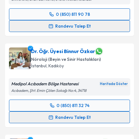
Takvim Talebini Gönder
0 (850) 811 90 78
Randevu Takvimi Talebi
Randevu Talep Et
Uzm. Dr. Didem Tezen
için randevu takvimi talebi
oluşturun. Size bu uzmandan randevu almanız için bir
takvim hazırlandığında e-posta ile bilgilendireceğiz.
Dr. Öğr. Üyesi Binnur Özkar
Nöroloji (Beyin ve Sinir Hastalıkları)
E-posta Adresiniz
İstanbul
, Kadıköy
Medipol Acıbadem Bölge Hastanesi
Haritada Göster
Acıbadem, Şht. Emin Çölen Sokağı No:4, 34718
Kişisel verilerimin işlenmesine ilişkin
Aydınlatma
Metni
'ni okudum ve kişisel verilerimin belirtilen
0 (850) 811 32 74
kapsamda işlenmesini kabul ediyorum.
Randevu Takvimi Talebi
Randevu Talep Et
Takvim Talebini Gönder
Dr. Öğr. Üyesi Binnur Özkar
için randevu takvimi
talebi oluşturun. Size bu uzmandan randevu almanız