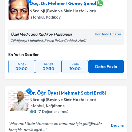
için bir takvim hazırlandığında e-posta ile
Doç. Dr. Mehmet Güney Şenol
bilgilendireceğiz.
Nöroloji (Beyin ve Sinir Hastalıkları)
İstanbul
, Kadıköy
E-posta Adresiniz
Özel Medicana Kadıköy Hastanesi
Haritada Göster
Zühtüpaşa Mahallesi, Recep Peker Caddesi. No:11
Kişisel verilerimin işlenmesine ilişkin
Aydınlatma
En Yakın Saatler
Metni
'ni okudum ve kişisel verilerimin belirtilen
kapsamda işlenmesini kabul ediyorum.
10 Ağu
10 Ağu
10 Ağu
Daha Fazla
09:00
09:30
10:00
Takvim Talebini Gönder
Dr. Öğr. Üyesi Mehmet Sabri Erdöl
Nöroloji (Beyin ve Sinir Hastalıkları)
İstanbul
, Kağıthane
5
(
7
Değerlendirme)
Mehmet Sabri Hocamız ile annemiz için gittiğimide
Devamı
tanıştık, nazik ilgisi...