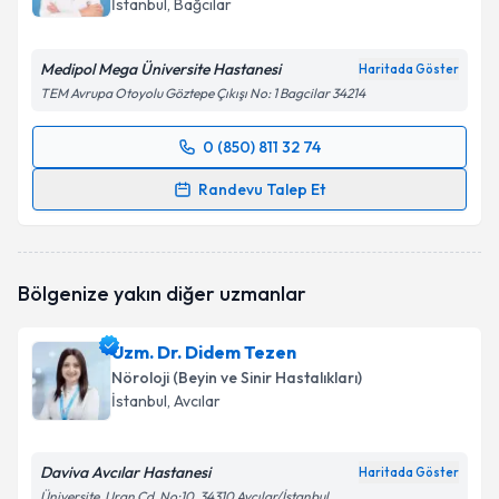
İstanbul
, Bağcılar
E-posta Adresiniz
Medipol Mega Üniversite Hastanesi
Haritada Göster
TEM Avrupa Otoyolu Göztepe Çıkışı No: 1 Bagcilar 34214
Kişisel verilerimin işlenmesine ilişkin
Aydınlatma
0 (850) 811 32 74
Metni
'ni okudum ve kişisel verilerimin belirtilen
Randevu Takvimi Talebi
kapsamda işlenmesini kabul ediyorum.
Randevu Talep Et
Uzm. Dr. Tehran Aliyeva
için randevu takvimi talebi
Takvim Talebini Gönder
oluşturun. Size bu uzmandan randevu almanız için bir
takvim hazırlandığında e-posta ile bilgilendireceğiz.
Bölgenize yakın diğer uzmanlar
E-posta Adresiniz
Uzm. Dr. Didem Tezen
Nöroloji (Beyin ve Sinir Hastalıkları)
İstanbul
, Avcılar
Kişisel verilerimin işlenmesine ilişkin
Aydınlatma
Metni
'ni okudum ve kişisel verilerimin belirtilen
Daviva Avcılar Hastanesi
Haritada Göster
kapsamda işlenmesini kabul ediyorum.
Üniversite, Uran Cd. No:10, 34310 Avcılar/İstanbul