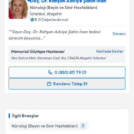
Doç. Dr. Rahşan Adviye Şahin İnan
takvim hazırlandığında e-posta ile bilgilendireceğiz.
Nöroloji (Beyin ve Sinir Hastalıkları)
E-posta Adresiniz
İstanbul
, Ataşehir
5
(
1
Değerlendirme)
“Sayın Doç. Dr. Rahşan Adviye Şahin İnan tedavi
Devamı
sürecim boyunca...
Kişisel verilerimin işlenmesine ilişkin
Aydınlatma
Metni
'ni okudum ve kişisel verilerimin belirtilen
Memorial Göztepe Hastanesi
Haritada Göster
kapsamda işlenmesini kabul ediyorum.
Yeni Sahra Mah. Karaman Cad. No: 1 34634 Ataşehir İstanbul
Takvim Talebini Gönder
0 (850) 811 79 01
Randevu Takvimi Talebi
Randevu Talep Et
Doç. Dr. Rahşan Adviye Şahin İnan
için randevu
takvimi talebi oluşturun. Size bu uzmandan randevu
almanız için bir takvim hazırlandığında e-posta ile
bilgilendireceğiz.
İlgili Branşlar
E-posta Adresiniz
Nöroloji (Beyin ve Sinir Hastalıkları)
3