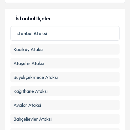
İstanbul İlçeleri
Kişisel verilerimin işlenmesine ilişkin
Aydınlatma
Metni
'ni okudum ve kişisel verilerimin belirtilen
kapsamda işlenmesini kabul ediyorum.
İstanbul
Ataksi
Kadıköy
Ataksi
Takvim Talebini Gönder
Ataşehir
Ataksi
Büyükçekmece
Ataksi
Kağıthane
Ataksi
Avcılar
Ataksi
Bahçelievler
Ataksi