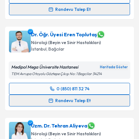
Randevu Takvimi Talebi
Randevu Talep Et
Dr. Öğr. Üyesi Elmir Khanmamadov
için randevu
takvimi talebi oluşturun. Size bu uzmandan randevu
almanız için bir takvim hazırlandığında e-posta ile
Dr. Öğr. Üyesi Eren Toplutaş
bilgilendireceğiz.
Nöroloji (Beyin ve Sinir Hastalıkları)
İstanbul
, Bağcılar
E-posta Adresiniz
Medipol Mega Üniversite Hastanesi
Haritada Göster
TEM Avrupa Otoyolu Göztepe Çıkışı No: 1 Bagcilar 34214
Kişisel verilerimin işlenmesine ilişkin
Aydınlatma
0 (850) 811 32 74
Metni
'ni okudum ve kişisel verilerimin belirtilen
Randevu Takvimi Talebi
kapsamda işlenmesini kabul ediyorum.
Randevu Talep Et
Dr. Öğr. Üyesi Eren Toplutaş
için randevu takvimi
Takvim Talebini Gönder
talebi oluşturun. Size bu uzmandan randevu almanız
için bir takvim hazırlandığında e-posta ile
Uzm. Dr. Tehran Aliyeva
bilgilendireceğiz.
Nöroloji (Beyin ve Sinir Hastalıkları)