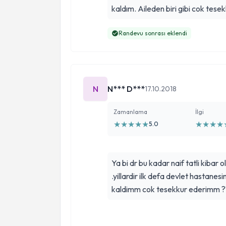
kaldım. Aileden biri gibi cok tese
Randevu sonrası eklendi
N
N*** D***
17.10.2018
Zamanlama
İlgi
★
★
★
★
★
★
★
★
★
5.0
Ya bi dr bu kadar naif tatli kibar o
.yillardir ilk defa devlet hastanes
kaldimm cok tesek