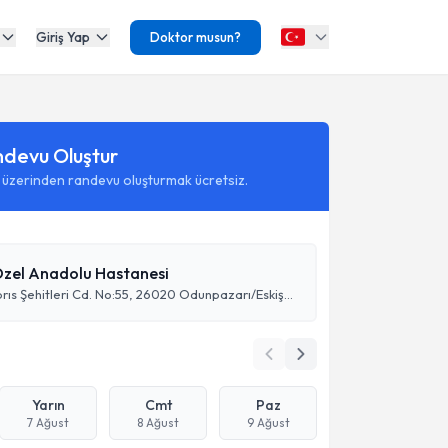
Giriş Yap
Doktor musun?
ndevu Oluştur
 üzerinden randevu oluşturmak ücretsiz.
 Özel Anadolu Hastanesi
Akarbaşı, Kıbrıs Şehitleri Cd. No:55, 26020 Odunpazarı/Eskişehir
Yarın
Cmt
Paz
7 Ağust
8 Ağust
9 Ağust