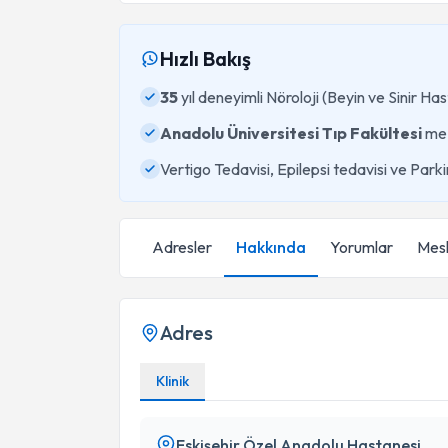
Hızlı Bakış
35
yıl deneyimli Nöroloji (Beyin ve Sinir Has
Anadolu Üniversitesi Tıp Fakültesi
me
Vertigo Tedavisi, Epilepsi tedavisi ve Park
Adresler
Hakkında
Yorumlar
Mesl
Adres
Klinik
Eskişehir Özel Anadolu Hastanesi