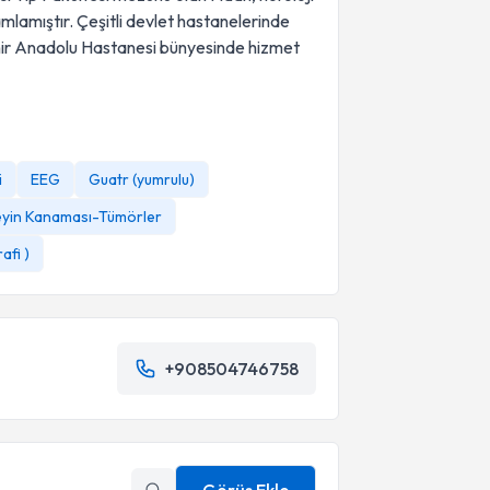
lamıştır. Çeşitli devlet hastanelerinde
ehir Anadolu Hastanesi bünyesinde hizmet
i
EEG
Guatr (yumrulu)
yin Kanaması-Tümörler
afi )
+908504746758