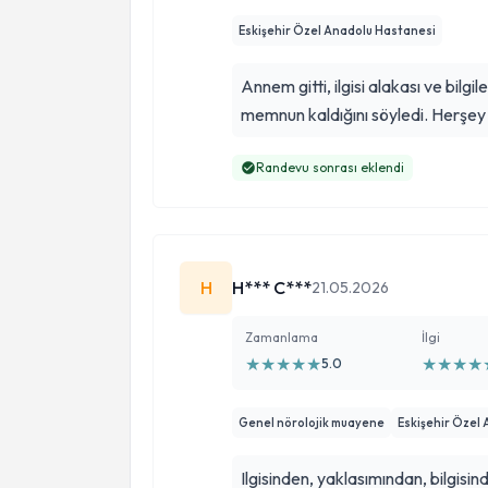
Eskişehir Özel Anadolu Hastanesi
Annem gitti, ilgisi alakası ve bilg
memnun kaldığını söyledi. Herşey 
Randevu sonrası eklendi
H
H*** C***
21.05.2026
Zamanlama
İlgi
★
★
★
★
★
★
★
★
★
5.0
Genel nörolojik muayene
Eskişehir Özel
Ilgisinden, yaklasımından, bilgi