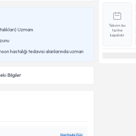
Takvim bu
talıkları) Uzmanı
tarihe
kapalıdır
zunu
inson hastalığı tedavisi alanlarında uzman
eki Bilgiler
Haritada Gör