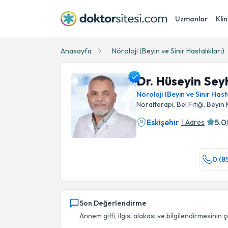
Uzmanlar
Klin
Anasayfa
Nöroloji (Beyin ve Sinir Hastalıkları)
Dr. Hüseyin Sey
Nöroloji (Beyin ve Sinir Hasta
Nöralterapi, Bel Fıtığı, Beyin
Eskişehir
5.0
1 Adres
Dr. Hüseyin Seyhan Fidan Profil Fotoğrafı
0 (8
Son Değerlendirme
Annem gitti, ilgisi alakası ve bilgilendirmesinin ç