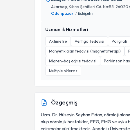
Akarbaşı, Kıbrıs Şehitleri Cd. No:55, 26020
Odunpazarı
Eskişehir
/
Uzmanlık Hizmetleri
Aktimetre
Vertigo Tedavisi
Poligrafi
Manyetik alan tedavisi (magnetoterapi)
Migren-baş ağrısı tedavisi
Parkinson hast
Multiple skleroz
Özgeçmiş
Uzm. Dr. Hüseyin Seyhan Fidan, nöroloji alan
olup nörolojik hastalıklar, EEG, EMG ve uyku b
çalışmalar yürütmektedir. Anadolu Üniversites