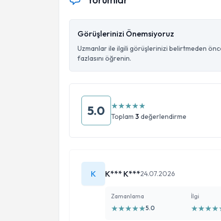
Görüşlerinizi Önemsiyoruz
Uzmanlar ile ilgili görüşlerinizi belirtmeden ön
fazlasını öğrenin.
★
★
★
★
★
5.0
Toplam
3
değerlendirme
K
K*** K***
24.07.2026
Zamanlama
İlgi
★
★
★
★
★
★
★
★
★
5.0