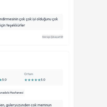
ilendirmesinin çok çok iyi olduğunu çok
için teşekkürler
Görüşü Şikayet Et
Ortam
★
★
★
★
★
★
5.0
5.0
 Anadolu Hastanesi
sinden, guleryuzunden cok memnun