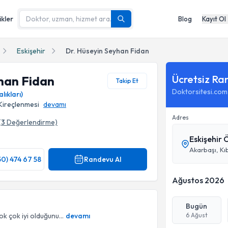
ikler
Blog
Kayıt Ol
Eskişehir
Dr. Hüseyin Seyhan Fidan
Ücretsiz Ra
han Fidan
Takip Et
Doktorsitesi.com
lıkları)
 Kireçlenmesi
devamı
Adres
(
3
Değerlendirme)
Eskişehir
50) 474 67 58
Randevu Al
Ağustos 2026
Bugün
ok çok iyi olduğunu...
devamı
6 Ağust