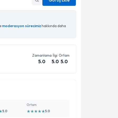
Görüş Ekle
ce
moderasyon sürecimiz
hakkında daha
Zamanlama
İlgi
Ortam
5.0
5.0
5.0
Ortam
★
★
★
★
★
★
5.0
5.0