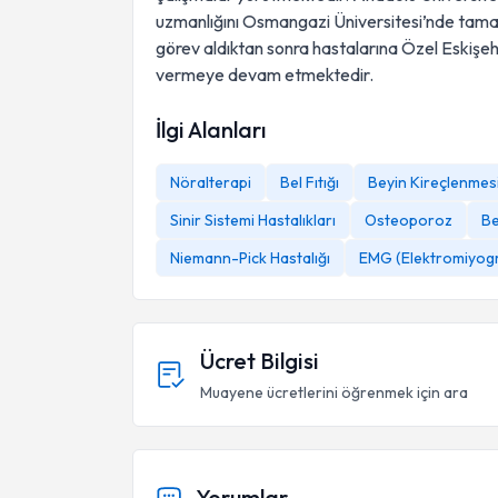
uzmanlığını Osmangazi Üniversitesi’nde tamam
görev aldıktan sonra hastalarına Özel Eskiş
vermeye devam etmektedir.
İlgi Alanları
Nöralterapi
Bel Fıtığı
Beyin Kireçlenmes
Sinir Sistemi Hastalıkları
Osteoporoz
Be
Niemann-Pick Hastalığı
EMG (Elektromiyogr
Ücret Bilgisi
Muayene ücretlerini öğrenmek için ara
Yorumlar