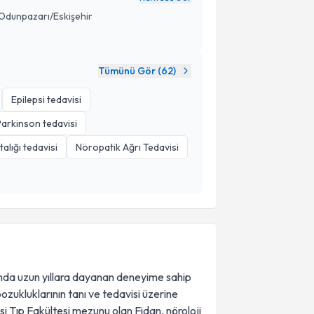
 Odunpazarı/Eskişehir
Tümünü Gör (
62
)
Epilepsi tedavisi
Parkinson tedavisi
alığı tedavisi
Nöropatik Ağrı Tedavisi
ında uzun yıllara dayanan deneyime sahip
ozukluklarının tanı ve tedavisi üzerine
i Tıp Fakültesi mezunu olan Fidan, nöroloji