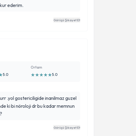
kkur ederim.
Görüşü Şikayet Et
Ortam
★
★
★
★
★
★
5.0
5.0
lurr .yol gostericiligide inanilmaz guzel
inde ki bi nöroloji dr bu kadar memnun
kur ederimm ??
Görüşü Şikayet Et