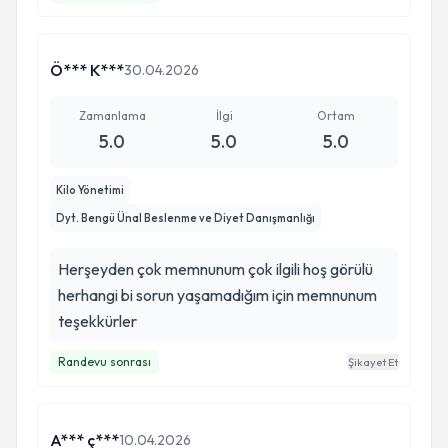
Ö*** K***
30.04.2026
Zamanlama
İlgi
Ortam
5.0
5.0
5.0
Kilo Yönetimi
Dyt. Bengü Ünal Beslenme ve Diyet Danışmanlığı
Herşeyden çok memnunum çok ilgili hoş görülü
herhangi bi sorun yaşamadığım için memnunum
teşekkürler
Randevu sonrası
Şikayet Et
A*** ç***
10.04.2026