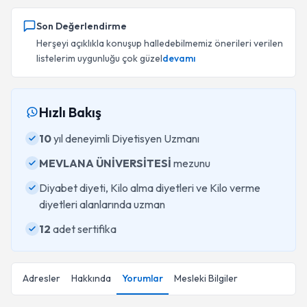
Son Değerlendirme
Herşeyi açıklıkla konuşup halledebilmemiz önerileri verilen
listelerim uygunluğu çok güzel
devamı
Hızlı Bakış
10
yıl deneyimli Diyetisyen Uzmanı
MEVLANA ÜNİVERSİTESİ
mezunu
Diyabet diyeti, Kilo alma diyetleri ve Kilo verme
diyetleri alanlarında uzman
12
adet sertifika
Adresler
Hakkında
Yorumlar
Mesleki Bilgiler