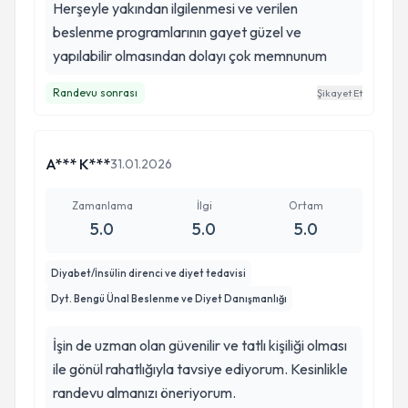
Herşeyle yakından ilgilenmesi ve verilen
beslenme programlarının gayet güzel ve
yapılabilir olmasından dolayı çok memnunum
Randevu sonrası
Şikayet Et
A*** K***
31.01.2026
Zamanlama
İlgi
Ortam
5.0
5.0
5.0
Diyabet/İnsülin direnci ve diyet tedavisi
Dyt. Bengü Ünal Beslenme ve Diyet Danışmanlığı
İşin de uzman olan güvenilir ve tatlı kişiliği olması
ile gönül rahatlığıyla tavsiye ediyorum. Kesinlikle
randevu almanızı öneriyorum.