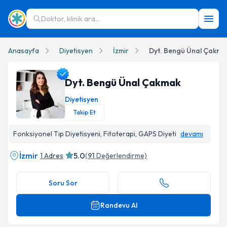
Doktor, klinik ara...
Anasayfa
Diyetisyen
İzmir
Dyt. Bengü Ünal Çakma
Dyt. Bengü Ünal Çakmak
Diyetisyen
Takip Et
Dyt. Bengü Ünal Çakmak Profil Fotoğrafı
Fonksiyonel Tıp Diyetisyeni, Fitoterapi, GAPS Diyeti
devamı
İzmir
5.0
1 Adres
(
91
Değerlendirme)
Soru Sor
Randevu Al