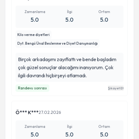
Zamanlama
İlgi
Ortam
5.0
5.0
5.0
Kilo verme diyetleri
Dyt. Bengü Ünal Beslenme ve Diyet Danışmanlığı
Birçok arkadaşımı zayıflattı ve bende başladım
çok güzel sonuçlar alacağımı inanıyorum. Çok
ilgili davrandı hiçbirşeyi atlamadı.
Randevu sonrası
Şikayet Et
Ö*** K***
27.02.2026
Zamanlama
İlgi
Ortam
5.0
5.0
5.0