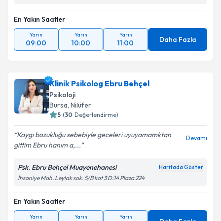
En Yakın Saatler
Yarın
Yarın
Yarın
Daha Fazla
09:00
10:00
11:00
Klinik Psikolog Ebru Behçel
Psikoloji
Bursa
, Nilüfer
5
(
30
Değerlendirme)
Kaygı bozukluğu sebebiyle geceleri uyuyamamktan
Devamı
gittim Ebru hanım a,...
Psk. Ebru Behçel Muayenehanesi
Haritada Göster
İhsaniye Mah. Leylak sok. 5/B kat 3 D:14 Plaza 224
En Yakın Saatler
Yarın
Yarın
Yarın