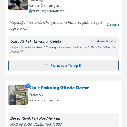
için bir takvim hazırlandığında e-posta ile
Bursa
, Osmangazi
bilgilendireceğiz.
5
(
5
Değerlendirme)
E-posta Adresiniz
Yaşadığım bu zorlu süreçte esma hanıma giderek çok
Devamı
doğru bir...
Uzm. Kl. Psk. Esmanur Çelebi
Haritada Göster
Bağlarbaşı Mahallesi, 1. İhsaniye Caddesi, Asil Home Office No:58 Kat:7
Kişisel verilerimin işlenmesine ilişkin
Aydınlatma
Daire:31
Metni
'ni okudum ve kişisel verilerimin belirtilen
kapsamda işlenmesini kabul ediyorum.
Randevu Talep Et
Randevu Takvimi Talebi
Takvim Talebini Gönder
Klinik Psikolog Esmanur Çelebi
için randevu
Klinik Psikolog Gözde Demir
takvimi talebi oluşturun. Size bu uzmandan randevu
Psikoloji
almanız için bir takvim hazırlandığında e-posta ile
Bursa
, Osmangazi
bilgilendireceğiz.
E-posta Adresiniz
Bursa Klinik Psikoloji Merkezi
Kükürtlü, 6. Gündüz Sk. No:1, 16080