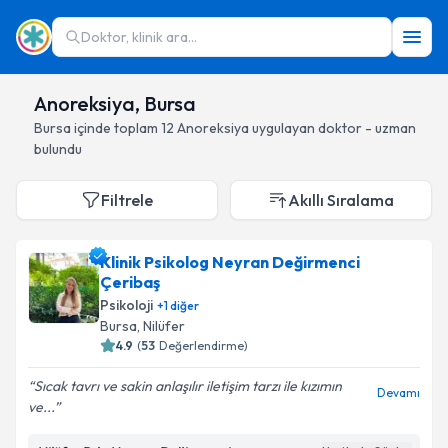
Doktor, klinik ara...
Anoreksiya, Bursa
Bursa
içinde toplam
12
Anoreksiya
uygulayan doktor - uzman
bulundu
Filtrele
Akıllı Sıralama
Klinik Psikolog Neyran Değirmenci
Çeribaş
Psikoloji
+
1
diğer
Bursa
, Nilüfer
4.9
(
53
Değerlendirme)
Sıcak tavrı ve sakin anlaşılır iletişim tarzı ile kızımın
Devamı
ve...