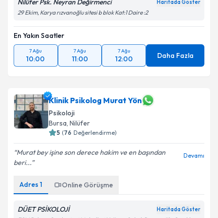
Nilüfer Psk. Neyran Değirmenci
Haritada Göster
29 Ekim, Karya rızvanoğlu sitesi b blok Kat:1 Daire :2
En Yakın Saatler
7 Ağu
7 Ağu
7 Ağu
Daha Fazla
10:00
11:00
12:00
Klinik Psikolog Murat Yön
Psikoloji
Bursa
, Nilüfer
5
(
76
Değerlendirme)
Murat bey işine son derece hakim ve en başından
Devamı
beri...
Adres
1
Online Görüşme
DÜET PSİKOLOJİ
Haritada Göster