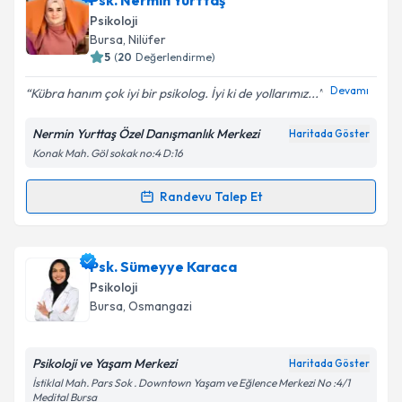
Psk. Nermin Yurttaş
Psikoloji
Bursa
, Nilüfer
5
(
20
Değerlendirme)
Devamı
Kübra hanım çok iyi bir psikolog. İyi ki de yollarımız...
Nermin Yurttaş Özel Danışmanlık Merkezi
Haritada Göster
Konak Mah. Göl sokak no:4 D:16
Randevu Talep Et
Randevu Takvimi Talebi
Psk. Nermin Yurttaş
için randevu takvimi talebi
Psk. Sümeyye Karaca
oluşturun. Size bu uzmandan randevu almanız için bir
Psikoloji
takvim hazırlandığında e-posta ile bilgilendireceğiz.
Bursa
, Osmangazi
E-posta Adresiniz
Psikoloji ve Yaşam Merkezi
Haritada Göster
İstiklal Mah. Pars Sok . Downtown Yaşam ve Eğlence Merkezi No :4/1
Medital Bursa