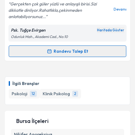
Gerçekten çok güler yüzlü ve anlayışlı birisi.Sizi
Devamı
dikkatle dinliyor.Rahatlıkla,çekinmeden
anlatabiliyorsunuz...
Kişisel verilerimin işlenmesine ilişkin
Aydınlatma
Psk. Tuğçe Evirgen
Haritada Göster
Metni
'ni okudum ve kişisel verilerimin belirtilen
Odunluk Mah., Akademi Cad., No:10
kapsamda işlenmesini kabul ediyorum.
Randevu Talep Et
Randevu Takvimi Talebi
Takvim Talebini Gönder
Psk. Tuğçe Evirgen
için randevu takvimi talebi
oluşturun. Size bu uzmandan randevu almanız için bir
İlgili Branşlar
takvim hazırlandığında e-posta ile bilgilendireceğiz.
Psikoloji
Klinik Psikolog
12
2
E-posta Adresiniz
Bursa İlçeleri
Kişisel verilerimin işlenmesine ilişkin
Aydınlatma
Nilüfer
Anoreksiya
Metni
'ni okudum ve kişisel verilerimin belirtilen