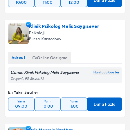
Daha Fazla
10:00
11:00
12:00
Klinik Psikolog Melis Saygısever
Psikoloji
Bursa
, Karacabey
Adres
1
Online Görüşme
Uzman Klinik Psikolog Melis Saygısever
Haritada Göster
Tavşanlı, 93. Sk. no:7A
En Yakın Saatler
Yarın
Yarın
Yarın
Daha Fazla
09:00
10:00
11:00