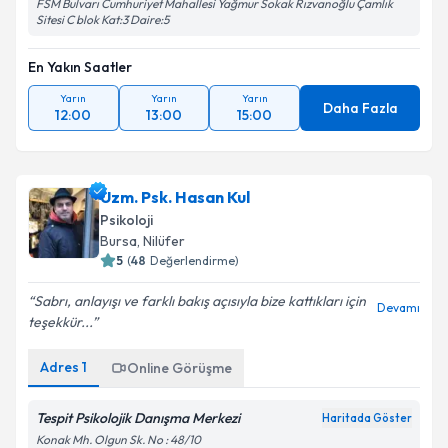
FSM Bulvarı Cumhuriyet Mahallesi Yağmur Sokak Rızvanoğlu Çamlık
Sitesi C blok Kat:3 Daire:5
En Yakın Saatler
Yarın
Yarın
Yarın
Daha Fazla
12:00
13:00
15:00
Uzm. Psk. Hasan Kul
Psikoloji
Bursa
, Nilüfer
5
(
48
Değerlendirme)
Sabrı, anlayışı ve farklı bakış açısıyla bize kattıkları için
Devamı
teşekkür...
Adres
1
Online Görüşme
Tespit Psikolojik Danışma Merkezi
Haritada Göster
Konak Mh. Olgun Sk. No : 48/10