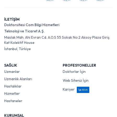
İLETİŞİM
Doktorsitesi Com Bilgi Hizmetleri
Teknoloji ve Ticaret A.Ş.
Maslak Mah. Ahi Evran Cd. A.O.S 55 Sokak No:2 Aksoy Plaza Giriş
Kat Kolektif House
İstanbul, Türkiye
SAĞLIK
PROFESYONELLER
Uzmanlar
Doktorlar İçin
Uzmanlık Alanları
Web Siteniz İçin
Hastalıklar
Kariyer
İşe Alım
Hizmetler
Hastaneler
KURUMSAL