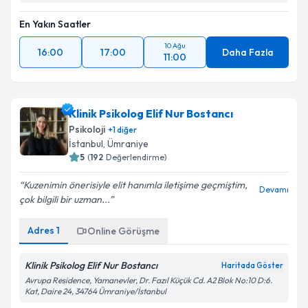
En Yakın Saatler
10 Ağu
16:00
17:00
Daha Fazla
11:00
Klinik Psikolog Elif Nur Bostancı
Psikoloji
+
1
diğer
İstanbul
,
Ümraniye
5
(
192
Değerlendirme)
Kuzenimin önerisiyle elit hanımla iletişime geçmiştim,
Devamı
çok bilgili bir uzman...
Adres
1
Online Görüşme
Klinik Psikolog Elif Nur Bostancı
Haritada Göster
Avrupa Residence, Yamanevler, Dr. Fazıl Küçük Cd. A2 Blok No:10 D:6.
Kat, Daire 24, 34764 Ümraniye/İstanbul