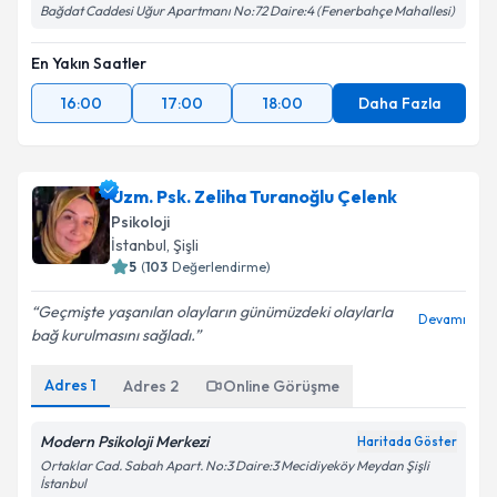
Bağdat Caddesi Uğur Apartmanı No:72 Daire:4 (Fenerbahçe Mahallesi)
En Yakın Saatler
16:00
17:00
18:00
Daha Fazla
Uzm. Psk. Zeliha Turanoğlu Çelenk
Psikoloji
İstanbul
,
Şişli
5
(
103
Değerlendirme)
Geçmişte yaşanılan olayların günümüzdeki olaylarla
Devamı
bağ kurulmasını sağladı.
Adres
1
Adres
2
Online Görüşme
Modern Psikoloji Merkezi
Haritada Göster
Ortaklar Cad. Sabah Apart. No:3 Daire:3 Mecidiyeköy Meydan Şişli
İstanbul