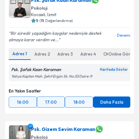
Psk. Şafak Kaan Karaman
Psikoloji
Kocaeli
,
İzmit
5
(
15
Değerlendirme)
Bir süredir yaşadığım kaygılar nedeniyle destek
Devamı
almaya karar verdim ve...
Adres
1
Adres
2
Adres
3
Adres
4
Online Görüşm
Psk. Şafak Kaan Karaman
Haritada Göster
Yahya Kaptan Mah. Şehit Ergün Sk. No:53 Daire :9
En Yakın Saatler
16:00
17:00
18:00
Daha Fazla
Psk. Gizem Sevim Karaman
Psikoloji