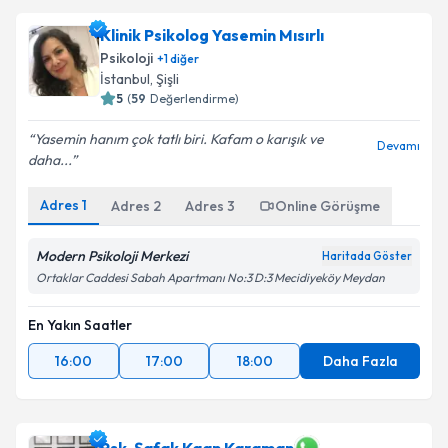
Klinik Psikolog Yasemin Mısırlı
Psikoloji
+
1
diğer
İstanbul
,
Şişli
5
(
59
Değerlendirme)
Yasemin hanım çok tatlı biri. Kafam o karışık ve
Devamı
daha...
Adres
1
Adres
2
Adres
3
Online Görüşme
Modern Psikoloji Merkezi
Haritada Göster
Ortaklar Caddesi Sabah Apartmanı No:3 D:3 Mecidiyeköy Meydan
En Yakın Saatler
16:00
17:00
18:00
Daha Fazla