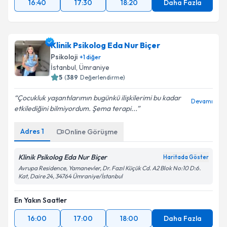
16:40
17:30
18:20
Daha Fazla
Klinik Psikolog Eda Nur Biçer
Psikoloji
+
1
diğer
İstanbul
,
Ümraniye
5
(
389
Değerlendirme)
Çocukluk yaşantılarımın bugünkü ilişkilerimi bu kadar
Devamı
etkilediğini bilmiyordum. Şema terapi...
Adres
1
Online Görüşme
Klinik Psikolog Eda Nur Biçer
Haritada Göster
Avrupa Residence, Yamanevler, Dr. Fazıl Küçük Cd. A2 Blok No:10 D:6.
Kat, Daire 24, 34764 Ümraniye/İstanbul
En Yakın Saatler
16:00
17:00
18:00
Daha Fazla