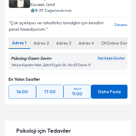
Kocaeli
,
İzmit
5
(
17
Değerlendirme)
Çok açıklayıcı ve rahatlatıcı tanıdığım için kendimi
Devamı
şanslı hissediyorum.
Adres
1
Adres
2
Adres
3
Adres
4
Online Görüşm
Psikolog Gizem Sevim
Haritada Göster
Yahya Kaptan Mah. Şehit Ergün Sk. No:53 Daire :9
En Yakın Saatler
Yarın
16:00
17:00
Daha Fazla
11:00
Psikoloji
için Tedaviler