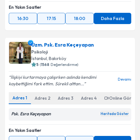
En Yakın Saatler
16:30
17:15
18:00
Daha Fazla
Uzm. Psk. Esra Keçeyapan
Psikoloji
İstanbul
,
Bakırköy
5
(
1568
Değerlendirme)
İlişkiyi kurtarmaya çalışırken aslında kendimi
Devamı
kaybettiğimi fark ettim. Sürekli alttan...
Adres
1
Adres
2
Adres
3
Adres
4
Online Görüşm
Psk. Esra Keçeyapan
Haritada Göster
En Yakın Saatler