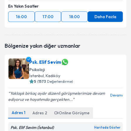
En Yakın Saatler
16:00
17:00
18:00
Daha Fazla
Bölgenize yakın diğer uzmanlar
Psk. Elif Sevim
Psikoloji
İstanbul
,
Kadıköy
5
(
1573
Değerlendirme)
Yaklaşık birkaç aydır düzenli görüşmelerimize devam
Devamı
ediyoruz ve hayatımda gerçekten...
Adres
1
Adres
2
Online Görüşme
Psk. Elif Sevim (İstanbul)
Haritada Göster