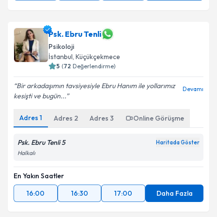
Psk. Ebru Tenli
Psikoloji
İstanbul
,
Küçükçekmece
5
(
72
Değerlendirme)
Bir arkadaşımın tavsiyesiyle Ebru Hanım ile yollarımız
Devamı
kesişti ve bugün...
Adres
1
Adres
2
Adres
3
Online Görüşme
Psk. Ebru Tenli 5
Haritada Göster
Halkalı
En Yakın Saatler
16:00
16:30
17:00
Daha Fazla