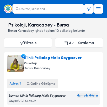
Doktor, klinik ara...
Psikoloji, Karacabey - Bursa
Bursa
Karacabey
içinde toplam
10
psikolog
bulundu
Filtrele
Akıllı Sıralama
Klinik Psikolog Melis Saygısever
Psikoloji
Bursa
,
Karacabey
Adres
1
Online Görüşme
Uzman Klinik Psikolog Melis Saygısever
Haritada Göster
Tavşanlı, 93. Sk. no:7A