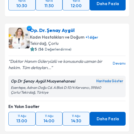
Yarın
Yarın
Yarın
Daha Fazla
10:30
11:30
12:00
Op. Dr. Şenay Aygül
Kadın Hastalıkları ve Doğum
+
1
diğer
Tekirdağ
,
Çorlu
5
(
56
Değerlendirme)
Doktor Hanım Güleryüzlü ve konusunda uzman bir
Devamı
hekim. Tüm detayları...
Op Dr Şenay Aygül Muayenehanesi
Haritada Göster
Esentepe, Adnan Doğu Cd. A Blok D:10/4 Kervancı, 59860
Çorlu/Tekirdağ, Türkiye
En Yakın Saatler
11 Ağu
11 Ağu
11 Ağu
Daha Fazla
13:00
14:00
14:30