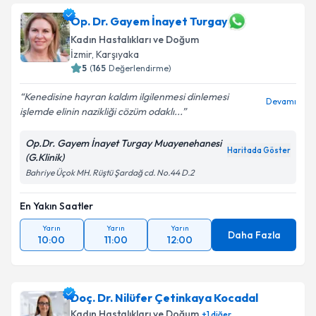
Op. Dr. Gayem İnayet Turgay
Kadın Hastalıkları ve Doğum
İzmir
,
Karşıyaka
5
(
165
Değerlendirme)
Kenedisine hayran kaldım ilgilenmesi dinlemesi
Devamı
işlemde elinin nazikliği cözüm odaklı...
Op.Dr. Gayem İnayet Turgay Muayenehanesi
Haritada Göster
(G.Klinik)
Bahriye Üçok MH. Rüştü Şardağ cd. No.44 D.2
En Yakın Saatler
Yarın
Yarın
Yarın
Daha Fazla
10:00
11:00
12:00
Doç. Dr. Nilüfer Çetinkaya Kocadal
Kadın Hastalıkları ve Doğum
+
1
diğer