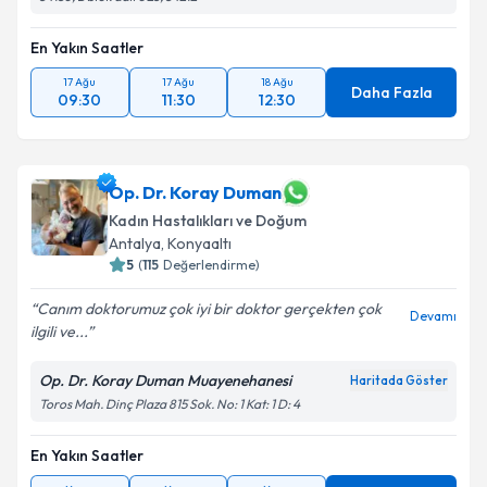
En Yakın Saatler
17 Ağu
17 Ağu
18 Ağu
Daha Fazla
09:30
11:30
12:30
Op. Dr. Koray Duman
Kadın Hastalıkları ve Doğum
Antalya
,
Konyaaltı
5
(
115
Değerlendirme)
Canım doktorumuz çok iyi bir doktor gerçekten çok
Devamı
ilgili ve...
Op. Dr. Koray Duman Muayenehanesi
Haritada Göster
Toros Mah. Dinç Plaza 815 Sok. No: 1 Kat: 1 D: 4
En Yakın Saatler