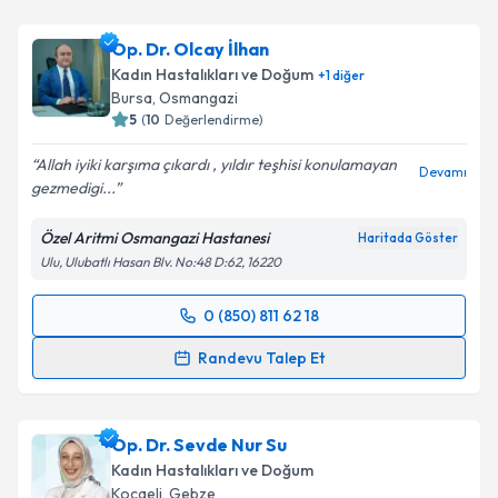
Op. Dr. Olcay İlhan
Kadın Hastalıkları ve Doğum
+
1
diğer
Bursa
,
Osmangazi
5
(
10
Değerlendirme)
Allah iyiki karşıma çıkardı , yıldır teşhisi konulamayan
Devamı
gezmedigi...
Özel Aritmi Osmangazi Hastanesi
Haritada Göster
Ulu, Ulubatlı Hasan Blv. No:48 D:62, 16220
0 (850) 811 62 18
Randevu Takvimi Talebi
Randevu Talep Et
Op. Dr. Olcay İlhan
için randevu takvimi talebi
oluşturun. Size bu uzmandan randevu almanız için bir
Op. Dr. Sevde Nur Su
takvim hazırlandığında e-posta ile bilgilendireceğiz.
Kadın Hastalıkları ve Doğum
E-posta Adresiniz
Kocaeli
,
Gebze