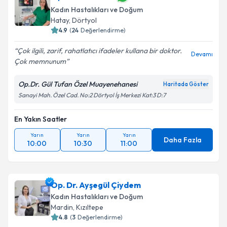
Kadın Hastalıkları ve Doğum
Hatay
,
Dörtyol
4.9
(
24
Değerlendirme)
Çok ilgili, zarif, rahatlatıcı ifadeler kullana bir doktor.
Devamı
Çok memnunum
Op.Dr. Gül Tufan Özel Muayenehanesi
Haritada Göster
Sanayi Mah. Özel Cad. No:2 Dörtyol İş Merkezi Kat:3 D:7
En Yakın Saatler
Yarın
Yarın
Yarın
Daha Fazla
10:00
10:30
11:00
Op. Dr. Ayşegül Çiydem
Kadın Hastalıkları ve Doğum
Mardin
,
Kızıltepe
4.8
(
3
Değerlendirme)