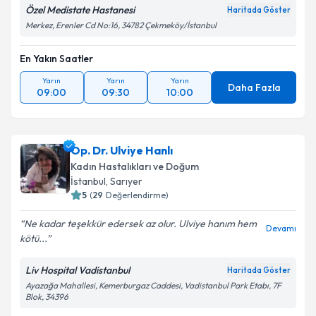
Özel Medistate Hastanesi
Haritada Göster
Merkez, Erenler Cd No:16, 34782 Çekmeköy/İstanbul
En Yakın Saatler
Yarın
Yarın
Yarın
Daha Fazla
09:00
09:30
10:00
Op. Dr. Ulviye Hanlı
Kadın Hastalıkları ve Doğum
İstanbul
,
Sarıyer
5
(
29
Değerlendirme)
Ne kadar teşekkür edersek az olur. Ulviye hanım hem
Devamı
kötü...
Liv Hospital Vadistanbul
Haritada Göster
Ayazağa Mahallesi, Kemerburgaz Caddesi, Vadistanbul Park Etabı, 7F
Blok, 34396