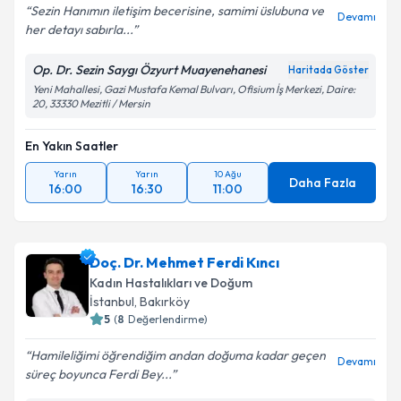
Sezin Hanımın iletişim becerisine, samimi üslubuna ve
Devamı
her detayı sabırla...
Op. Dr. Sezin Saygı Özyurt Muayenehanesi
Haritada Göster
Yeni Mahallesi, Gazi Mustafa Kemal Bulvarı, Ofisium İş Merkezi, Daire:
20, 33330 Mezitli / Mersin
En Yakın Saatler
Yarın
Yarın
10 Ağu
Daha Fazla
16:00
16:30
11:00
Doç. Dr. Mehmet Ferdi Kıncı
Kadın Hastalıkları ve Doğum
İstanbul
,
Bakırköy
5
(
8
Değerlendirme)
Hamileliğimi öğrendiğim andan doğuma kadar geçen
Devamı
süreç boyunca Ferdi Bey...