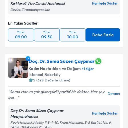
Kırklareli Vize Devlet Hastanesi
Haritada Göster
Devlet, Ziraatbahçe sokak
En Yakın Saatler
Yarın
Yarın
Yarın
Daha Fazla
09:00
09:30
10:00
Doç. Dr. Sema Süzen Çaypınar
Kadın Hastalıkları ve Doğum
+
1
diğer
İstanbul
,
Bakırköy
5
(
328
Değerlendirme)
Sema Hanım çok güleryüzlü pozitif bir doktor. Her şey
Devamı
için...
Doç.Dr. Sema Süzen Çaypınar
Haritada Göster
Muayenehanesi
Route İstanbul, Ataköy 7-8-9-10. Kısım Mahallesi, E-5 Yan Yol, No: 6,
34156, B blok daire 25, 34212