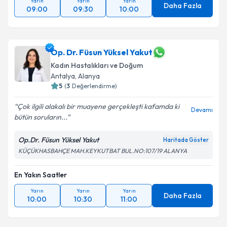
Yarın
Yarın
Yarın
Daha Fazla
09:00
09:30
10:00
Op. Dr. Füsun Yüksel Yakut
Kadın Hastalıkları ve Doğum
Antalya
,
Alanya
5
(
3
Değerlendirme)
Çok ilgili alakalı bir muayene gerçekleşti kafamda ki
Devamı
bütün soruların...
Op.Dr. Füsun Yüksel Yakut
Haritada Göster
KÜÇÜKHASBAHÇE MAH.KEYKUTBAT BUL.NO:107/19 ALANYA
En Yakın Saatler
Yarın
Yarın
Yarın
Daha Fazla
10:00
10:30
11:00