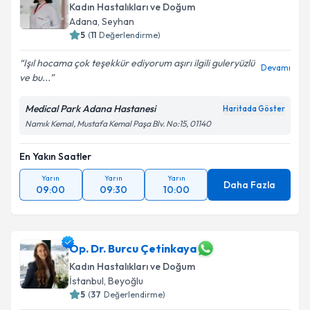
Kadın Hastalıkları ve Doğum
Adana
,
Seyhan
5
(
11
Değerlendirme)
Işıl hocama çok teşekkür ediyorum aşırı ilgili guleryüzlü
Devamı
ve bu...
Medical Park Adana Hastanesi
Haritada Göster
Namık Kemal, Mustafa Kemal Paşa Blv. No:15, 01140
En Yakın Saatler
Yarın
Yarın
Yarın
Daha Fazla
09:00
09:30
10:00
Op. Dr. Burcu Çetinkaya
Kadın Hastalıkları ve Doğum
İstanbul
,
Beyoğlu
5
(
37
Değerlendirme)