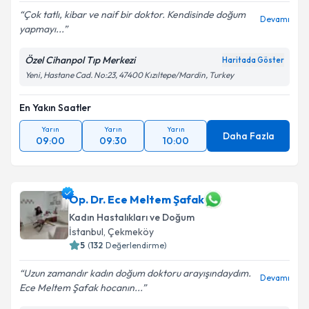
Çok tatlı, kibar ve naif bir doktor. Kendisinde doğum
Devamı
yapmayı...
Özel Cihanpol Tıp Merkezi
Haritada Göster
Yeni, Hastane Cad. No:23, 47400 Kızıltepe/Mardin, Turkey
En Yakın Saatler
Yarın
Yarın
Yarın
Daha Fazla
09:00
09:30
10:00
Op. Dr. Ece Meltem Şafak
Kadın Hastalıkları ve Doğum
İstanbul
,
Çekmeköy
5
(
132
Değerlendirme)
Uzun zamandır kadın doğum doktoru arayışındaydım.
Devamı
Ece Meltem Şafak hocanın...