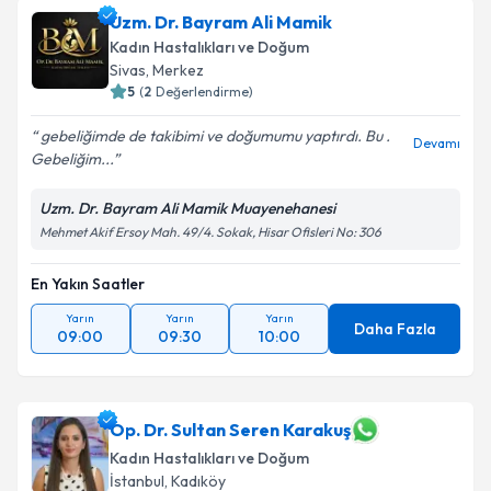
Uzm. Dr. Bayram Ali Mamik
Kadın Hastalıkları ve Doğum
Sivas
,
Merkez
5
(
2
Değerlendirme)
gebeliğimde de takibimi ve doğumumu yaptırdı. Bu .
Devamı
Gebeliğim...
Uzm. Dr. Bayram Ali Mamik Muayenehanesi
Mehmet Akif Ersoy Mah. 49/4. Sokak, Hisar Ofisleri No: 306
En Yakın Saatler
Yarın
Yarın
Yarın
Daha Fazla
09:00
09:30
10:00
Op. Dr. Sultan Seren Karakuş
Kadın Hastalıkları ve Doğum
İstanbul
,
Kadıköy