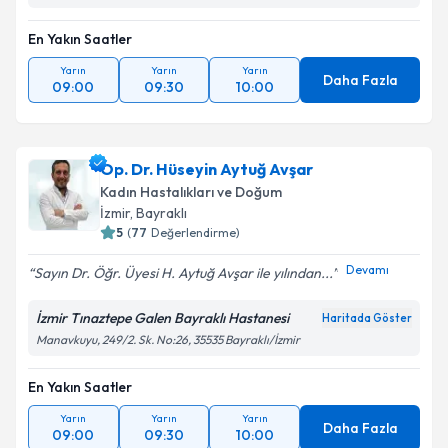
En Yakın Saatler
Yarın
Yarın
Yarın
Daha Fazla
09:00
09:30
10:00
Op. Dr. Hüseyin Aytuğ Avşar
Kadın Hastalıkları ve Doğum
İzmir
,
Bayraklı
5
(
77
Değerlendirme)
Devamı
Sayın Dr. Öğr. Üyesi H. Aytuğ Avşar ile yılından...
İzmir Tınaztepe Galen Bayraklı Hastanesi
Haritada Göster
Manavkuyu, 249/2. Sk. No:26, 35535 Bayraklı/İzmir
En Yakın Saatler
Yarın
Yarın
Yarın
Daha Fazla
09:00
09:30
10:00