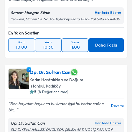
Sanem Mungan Klinik
Haritada Göster
Yenikent, Mardin Cd. No:315 Beylerbeyi Plaza A Blok Kat:5 No:119 47400
En Yakın Saatler
Yarın
Yarın
Yarın
Daha Fazla
10:00
10:30
11:00
Op. Dr. Sultan Can
Kadın Hastalıkları ve Doğum
İstanbul
,
Kadıköy
5
(
8
Değerlendirme)
Ben hayatım boyunca bu kadar ilgili bu kadar rafine
Devamı
bir...
Op. Dr. Sultan Can
Haritada Göster
SUADİYE MAHALLESİ ÖNCÜ SOK ÇELEM APT. NO 1 İÇ KAPI NO 9