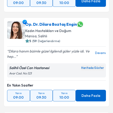
Daha Fazla
09:00
09:30
10:00
Op. Dr. Dilara Boztaş Engin
Kadın Hastalıkları ve Doğum
Manisa
,
Salihli
5
(
59
Değerlendirme)
Dilara hanım bizimle güzel ilgilendi güler yüzle idi. Ve
Devamı
hep...
Salihli Özel Can Hastanesi
Haritada Göster
Avar Cad. No:123
En Yakın Saatler
Yarın
Yarın
Yarın
Daha Fazla
09:00
09:30
10:00