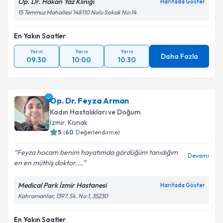
Op. Dr. Hakan Yaz Kliniği
Haritada Göster
15 Temmuz Mahallesi 148110 Nolu Sokak No:14
En Yakın Saatler
Yarın
Yarın
Yarın
Daha Fazla
09:30
10:00
10:30
Op. Dr. Feyza Arman
Kadın Hastalıkları ve Doğum
İzmir
,
Konak
5
(
60
Değerlendirme)
Feyza hocam benim hayatımda gördüğüm tanıdığım
Devamı
en en müthiş doktor....
Medical Park İzmir Hastanesi
Haritada Göster
Kahramanlar, 1397. Sk. No:1, 35230
En Yakın Saatler