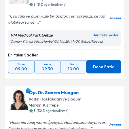
5
(
3
Değerlendirme)
Çok tatlı ve güleryüzlü bir doktor. Her sorunuza cevap
Devamı
alabiliyorsunuz....
Kişisel verilerimin işlenmesine ilişkin
Aydınlatma
Metni
'ni okudum ve kişisel verilerimin belirtilen
VM Medical Park Gebze
Haritada Göster
kapsamda işlenmesini kabul ediyorum.
Osman Yılmaz, Mh., İstanbul Cd. No:26, 41400 Gebze/Kocaeli
En Yakın Saatler
Takvim Talebini Gönder
Yarın
Yarın
Yarın
Daha Fazla
09:00
09:30
10:00
Op. Dr. Sanem Mungan
Kadın Hastalıkları ve Doğum
Mardin
,
Kızıltepe
5
(
32
Değerlendirme)
Hocamla tanışmamız İpekyolu Hastanesine dayanıyor.
Devamı
Orada başlayan vajinusmus tedavimiz birkaç...