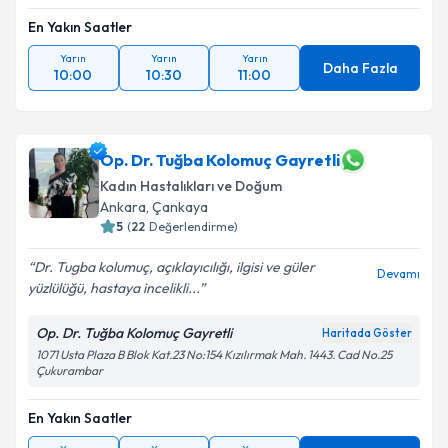
En Yakın Saatler
Yarın
Yarın
Yarın
Daha Fazla
10:00
10:30
11:00
Op. Dr. Tuğba Kolomuç Gayretli
Kadın Hastalıkları ve Doğum
Ankara
,
Çankaya
5
(
22
Değerlendirme)
Dr. Tugba kolumuç, açıklayıcılığı, ilgisi ve güler
Devamı
yüzlülüğü, hastaya incelikli...
Op. Dr. Tuğba Kolomuç Gayretli
Haritada Göster
1071 Usta Plaza B Blok Kat.23 No:154 Kızılırmak Mah. 1443. Cad No.25
Çukurambar
En Yakın Saatler