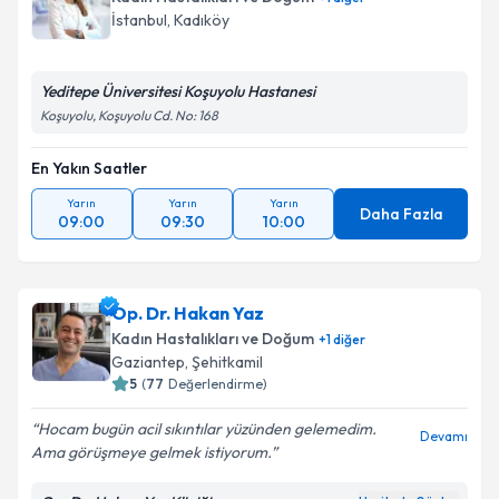
İstanbul
,
Kadıköy
Yeditepe Üniversitesi Koşuyolu Hastanesi
Koşuyolu, Koşuyolu Cd. No: 168
En Yakın Saatler
Yarın
Yarın
Yarın
Daha Fazla
09:00
09:30
10:00
Op. Dr. Hakan Yaz
Kadın Hastalıkları ve Doğum
+
1
diğer
Gaziantep
,
Şehitkamil
5
(
77
Değerlendirme)
Hocam bugün acil sıkıntılar yüzünden gelemedim.
Devamı
Ama görüşmeye gelmek istiyorum.