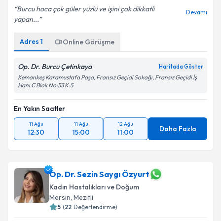
Burcu hoca çok güler yüzlü ve işini çok dikkatli
Devamı
yapan...
Adres
1
Online Görüşme
Op. Dr. Burcu Çetinkaya
Haritada Göster
Kemankeş Karamustafa Paşa, Fransız Geçidi Sokağı, Fransız Geçidi İş
Hanı C Blok No:53 K:5
En Yakın Saatler
11 Ağu
11 Ağu
12 Ağu
Daha Fazla
12:30
15:00
11:00
Op. Dr. Sezin Saygı Özyurt
Kadın Hastalıkları ve Doğum
Mersin
,
Mezitli
5
(
22
Değerlendirme)