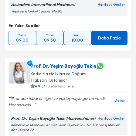
Acıbadem International Hastanesi
Haritada Göster
Yeşilköy, İstanbul Caddesi No:82
En Yakın Saatler
Yarın
Yarın
Yarın
Daha Fazla
09:00
09:30
10:00
Prof. Dr. Yeşim Bayoğlu Tekin
Kadın Hastalıkları ve Doğum
Trabzon
,
Ortahisar
4.9
(
71
Değerlendirme)
İlk andan itibaren ilgisi ve yaklaşımıyla güven verdi.
Devamı
Her sorumu...
Prof. Dr. Yeşim Bayoğlu Tekin Muayenehanesi
Haritada Göster
Kemerkaya Mahallesi Ahmet Selim Teymur Sok. No:1 Bordo İş Merkezi
Kat:2 Daire:22