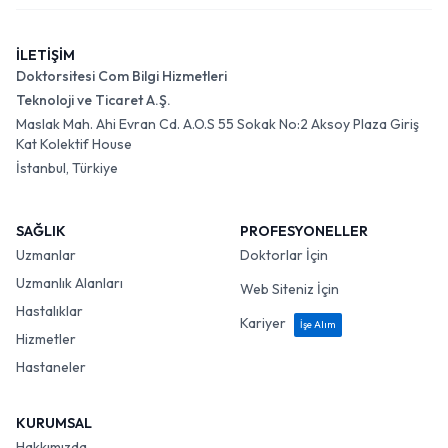
İLETİŞİM
Doktorsitesi Com Bilgi Hizmetleri
Teknoloji ve Ticaret A.Ş.
Maslak Mah. Ahi Evran Cd. A.O.S 55 Sokak No:2 Aksoy Plaza Giriş
Kat Kolektif House
İstanbul, Türkiye
SAĞLIK
PROFESYONELLER
Uzmanlar
Doktorlar İçin
Uzmanlık Alanları
Web Siteniz İçin
Hastalıklar
Kariyer
İşe Alım
Hizmetler
Hastaneler
KURUMSAL
Hakkımızda