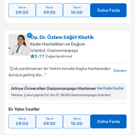
Yarın
Yarın
Yarın
Daha Fazla
09:00
09:30
10:00
Op. Dr. Özlem Söğüt Khatib
Kadın Hastalıkları ve Doğum
İstanbul
,
Gaziosmanpaşa
5
(
77
Değerlendirme)
Çok yardımsever bir hekim kendisi başka hastaneden
Devamı
buraya gelmiş biz...
İstinye Üniversitesi Gaziosmanpaşa Hastanesi
Haritada Göster
Merkez, Çukurçeşme Cd. No:51, 34245 Gaziosmanpaşa/İstanbul
En Yakın Saatler
Yarın
Yarın
Yarın
Daha Fazla
09:00
09:30
10:00