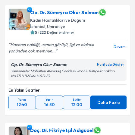
Op. Dr. Sümeyra Okur Salman
Kadın Hastalıkları ve Doğum
İstanbul
,
Ümraniye
5
(
222
Değerlendirme)
Hocanın naifliği, uzman görüşü, ilgi ve alakası
Devamı
yönünden çok memnun...
Op. Dr. Sümeyra Okur Salman
Haritada Göster
Yamanevler Mahallesi Alemdağ Caddesi Limonlu Bahçe Konakları
No:171 H B2 Blok K:5 D:23
En Yakın Saatler
Yarın
Yarın
8 Ağu
Daha Fazla
12:40
16:30
12:00
Doç. Dr. Fikriye Işıl Adıgüzel