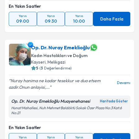
En Yakın Saatler
Yarın
Yarın
Yarın
Daha Fazla
09:00
09:30
10:00
Op. Dr. Nuray Emeklioğlu
Kadın Hastalıkları ve Doğum
Kayseri
,
Melikgazi
5
(
3
Değerlendirme)
Nuray hanima ne kadar tesekkur ve dua etsem
Devamı
azdir.Onun anlayisi,...
Op. Dr. Nuray Emeklioğlu Muayenehanesi
Haritada Göster
Hunat Mahallesi, Nuh Mehmet Baldöktü Sokak Özer Plaza No:3 Kat:6
No:21
En Yakın Saatler
Yarın
Yarın
Yarın