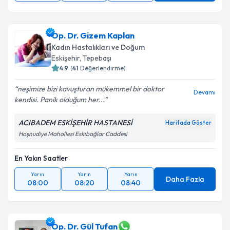
Op. Dr. Gizem Kaplan
Kadın Hastalıkları ve Doğum
Eskişehir
,
Tepebaşı
4.9
(
41
Değerlendirme)
neşimize bizi kavuşturan mükemmel bir doktor
Devamı
kendisi. Panik olduğum her...
ACIBADEM ESKİŞEHİR HASTANESİ
Haritada Göster
Hoşnudiye Mahallesi Eskibağlar Caddesi
En Yakın Saatler
Yarın
Yarın
Yarın
Daha Fazla
08:00
08:20
08:40
Op. Dr. Gül Tufan