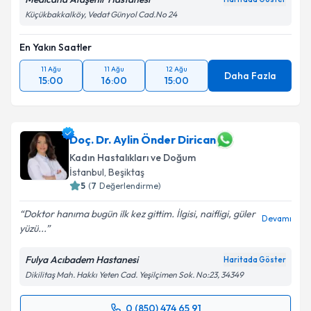
Küçükbakkalköy, Vedat Günyol Cad.No 24
En Yakın Saatler
11 Ağu
11 Ağu
12 Ağu
Daha Fazla
15:00
16:00
15:00
Doç. Dr. Aylin Önder Dirican
Kadın Hastalıkları ve Doğum
İstanbul
, Beşiktaş
5
(
7
Değerlendirme)
Doktor hanıma bugün ilk kez gittim. İlgisi, naifligi, güler
Devamı
yüzü...
Fulya Acıbadem Hastanesi
Haritada Göster
Dikilitaş Mah. Hakkı Yeten Cad. Yeşilçimen Sok. No:23, 34349
0 (850) 474 65 91