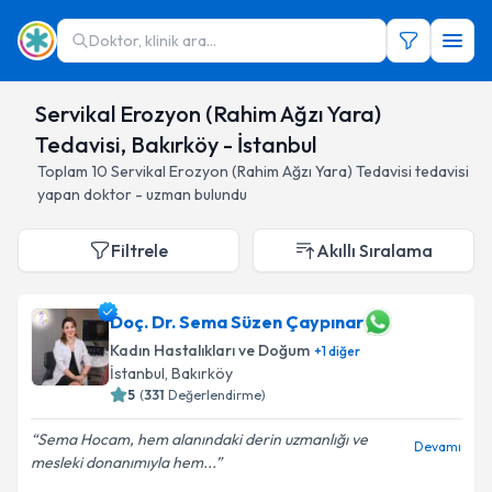
Doktor, klinik ara...
Servikal Erozyon (Rahim Ağzı Yara)
Tedavisi, Bakırköy - İstanbul
Toplam
10
Servikal Erozyon (Rahim Ağzı Yara) Tedavisi
tedavisi
yapan doktor - uzman bulundu
Filtrele
Akıllı Sıralama
Doç. Dr. Sema Süzen Çaypınar
Kadın Hastalıkları ve Doğum
+
1
diğer
İstanbul
, Bakırköy
5
(
331
Değerlendirme)
Sema Hocam, hem alanındaki derin uzmanlığı ve
Devamı
mesleki donanımıyla hem...