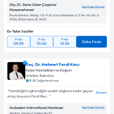
Doç.Dr. Sema Süzen Çaypınar
Haritada Göster
Muayenehanesi
Route İstanbul, Ataköy 7-8-9-10. Kısım Mahallesi, E-5 Yan Yol, No: 6,
34156, B blok daire 25, 34212
En Yakın Saatler
31 Ağu
31 Ağu
31 Ağu
Daha Fazla
09:30
10:00
10:30
Doç. Dr. Mehmet Ferdi Kıncı
Kadın Hastalıkları ve Doğum
İstanbul
, Bakırköy
5
(
8
Değerlendirme)
Hamileliğimi öğrendiğim andan doğuma kadar geçen
Devamı
süreç boyunca Ferdi Bey...
Acıbadem International Hastanesi
Haritada Göster
Yeşilköy, İstanbul Caddesi No:82