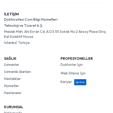
İLETİŞİM
Doktorsitesi Com Bilgi Hizmetleri
Teknoloji ve Ticaret A.Ş.
Maslak Mah. Ahi Evran Cd. A.O.S 55 Sokak No:2 Aksoy Plaza Giriş
Kat Kolektif House
İstanbul, Türkiye
SAĞLIK
PROFESYONELLER
Uzmanlar
Doktorlar İçin
Uzmanlık Alanları
Web Siteniz İçin
Hastalıklar
Kariyer
İşe Alım
Hizmetler
Hastaneler
KURUMSAL