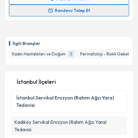
Randevu Takvimi Talebi
Randevu Talep Et
Doç. Dr. Aylin Önder Dirican
için randevu takvimi
talebi oluşturun. Size bu uzmandan randevu almanız
için bir takvim hazırlandığında e-posta ile
bilgilendireceğiz.
İlgili Branşlar
E-posta Adresiniz
Kadın Hastalıkları ve Doğum
Perinatoloji - Riskli Gebelikler
2
İstanbul İlçeleri
Kişisel verilerimin işlenmesine ilişkin
Aydınlatma
Metni
'ni okudum ve kişisel verilerimin belirtilen
kapsamda işlenmesini kabul ediyorum.
İstanbul
Servikal Erozyon (Rahim Ağzı Yara)
Tedavisi
Takvim Talebini Gönder
Kadıköy
Servikal Erozyon (Rahim Ağzı Yara)
Tedavisi