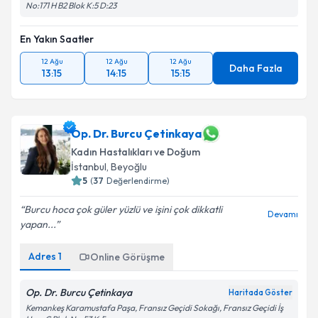
No:171 H B2 Blok K:5 D:23
En Yakın Saatler
12 Ağu
12 Ağu
12 Ağu
Daha Fazla
13:15
14:15
15:15
Op. Dr. Burcu Çetinkaya
Kadın Hastalıkları ve Doğum
İstanbul
, Beyoğlu
5
(
37
Değerlendirme)
Burcu hoca çok güler yüzlü ve işini çok dikkatli
Devamı
yapan...
Adres
1
Online Görüşme
Op. Dr. Burcu Çetinkaya
Haritada Göster
Kemankeş Karamustafa Paşa, Fransız Geçidi Sokağı, Fransız Geçidi İş