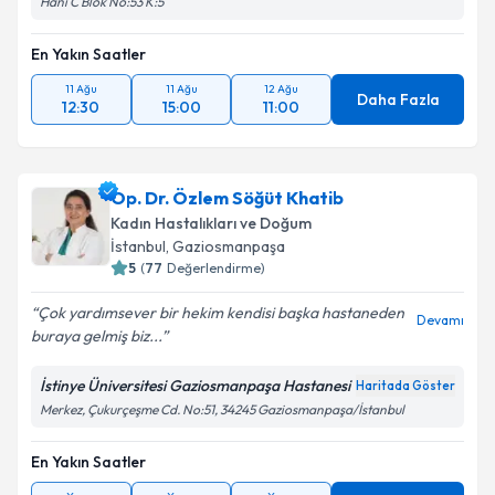
Hanı C Blok No:53 K:5
En Yakın Saatler
11 Ağu
11 Ağu
12 Ağu
Daha Fazla
12:30
15:00
11:00
Op. Dr. Özlem Söğüt Khatib
Kadın Hastalıkları ve Doğum
İstanbul
, Gaziosmanpaşa
5
(
77
Değerlendirme)
Çok yardımsever bir hekim kendisi başka hastaneden
Devamı
buraya gelmiş biz...
İstinye Üniversitesi Gaziosmanpaşa Hastanesi
Haritada Göster
Merkez, Çukurçeşme Cd. No:51, 34245 Gaziosmanpaşa/İstanbul
En Yakın Saatler