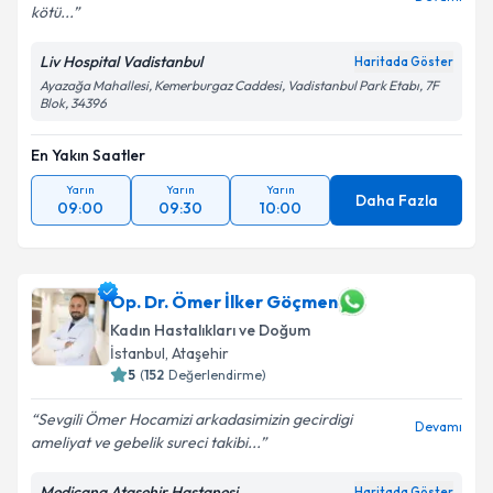
kötü...
Liv Hospital Vadistanbul
Haritada Göster
Ayazağa Mahallesi, Kemerburgaz Caddesi, Vadistanbul Park Etabı, 7F
Blok, 34396
En Yakın Saatler
Yarın
Yarın
Yarın
Daha Fazla
09:00
09:30
10:00
Op. Dr. Ömer İlker Göçmen
Kadın Hastalıkları ve Doğum
İstanbul
, Ataşehir
5
(
152
Değerlendirme)
Sevgili Ömer Hocamizi arkadasimizin gecirdigi
Devamı
ameliyat ve gebelik sureci takibi...
Medicana Ataşehir Hastanesi
Haritada Göster