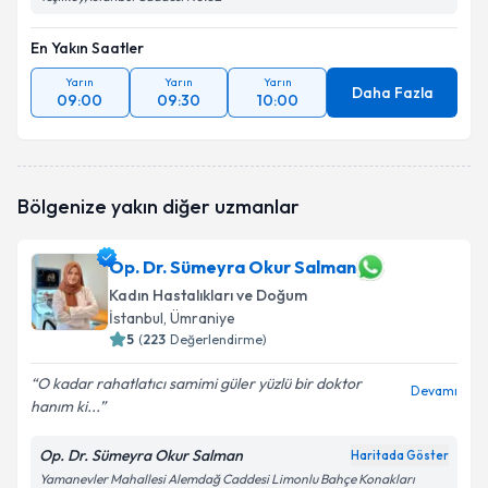
En Yakın Saatler
Yarın
Yarın
Yarın
Daha Fazla
09:00
09:30
10:00
Bölgenize yakın diğer uzmanlar
Op. Dr. Sümeyra Okur Salman
Kadın Hastalıkları ve Doğum
İstanbul
, Ümraniye
5
(
223
Değerlendirme)
O kadar rahatlatıcı samimi güler yüzlü bir doktor
Devamı
hanım ki...
Op. Dr. Sümeyra Okur Salman
Haritada Göster
Yamanevler Mahallesi Alemdağ Caddesi Limonlu Bahçe Konakları