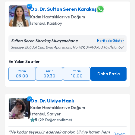
Op. Dr. Sultan Seren Karakuş
Kadın Hastalıkları ve Doğum
İstanbul
, Kadıköy
Sultan Seren Karakuş Muayenehane
Haritada Göster
Suadiye, Bağdat Cad. Eren Apartmanı, No:429, 34740 Kadıköy/İstanbul
En Yakın Saatler
Yarın
Yarın
Yarın
Daha Fazla
09:00
09:30
10:00
Op. Dr. Ulviye Hanlı
Kadın Hastalıkları ve Doğum
İstanbul
, Sarıyer
5
(
29
Değerlendirme)
Ne kadar teşekkür edersek az olur. Ulviye hanım hem
Devamı