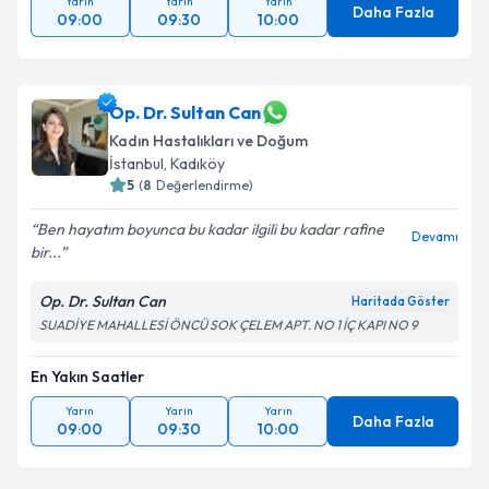
Yarın
Yarın
Yarın
Daha Fazla
09:00
09:30
10:00
Op. Dr. Sultan Can
Kadın Hastalıkları ve Doğum
İstanbul
, Kadıköy
5
(
8
Değerlendirme)
Ben hayatım boyunca bu kadar ilgili bu kadar rafine
Devamı
bir...
Op. Dr. Sultan Can
Haritada Göster
SUADİYE MAHALLESİ ÖNCÜ SOK ÇELEM APT. NO 1 İÇ KAPI NO 9
En Yakın Saatler
Yarın
Yarın
Yarın
Daha Fazla
09:00
09:30
10:00