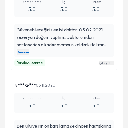
Zamanlama
İlgi
Ortam
5.0
5.0
5.0
Güvenebileceğiniz en iyi doktor..05.02.2021
sezeryan doğum yaptım..Doktorumdan
hastaneden o kadar memnun kaldımki tekrar
doğumumda yine ülviye hnm tercih
Devamı
edeceğim..Emeklerine sağlık herkese tavsiye
Randevu sonrası
Şikayet Et
ederim..O kadar ilgili okdar rahatlatıcıki allah razı
olsun kendilerinden
N*** G***
03.11.2020
Zamanlama
İlgi
Ortam
5.0
5.0
5.0
Ben Ülviye Hn on karşılama şeklinden hastalarına