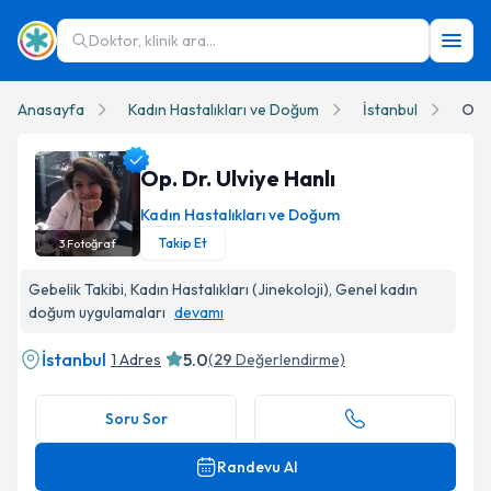
Doktor, klinik ara...
Anasayfa
Kadın Hastalıkları ve Doğum
İstanbul
Op. 
Op. Dr. Ulviye Hanlı
Kadın Hastalıkları ve Doğum
Takip Et
3
Fotoğraf
Op. Dr. Ulviye Hanlı Profil Fotoğrafı
Gebelik Takibi, Kadın Hastalıkları (Jinekoloji), Genel kadın
doğum uygulamaları
devamı
İstanbul
5.0
1 Adres
(
29
Değerlendirme)
Soru Sor
Randevu Al