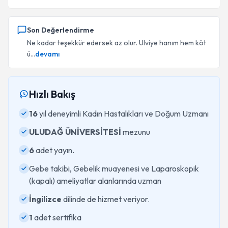
Son Değerlendirme
Ne kadar teşekkür edersek az olur. Ulviye hanım hem köt
ü...
devamı
Hızlı Bakış
16
yıl deneyimli Kadın Hastalıkları ve Doğum Uzmanı
ULUDAĞ ÜNİVERSİTESİ
mezunu
6
adet yayın.
Gebe takibi, Gebelik muayenesi ve Laparoskopik
(kapalı) ameliyatlar alanlarında uzman
İngilizce
dilinde de hizmet veriyor.
1
adet sertifika