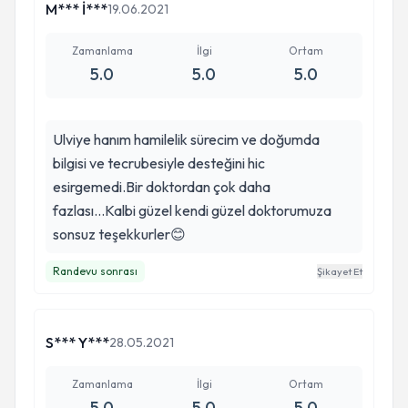
M*** İ***
19.06.2021
Zamanlama
İlgi
Ortam
5.0
5.0
5.0
Ulviye hanım hamilelik sürecim ve doğumda
bilgisi ve tecrubesiyle desteğini hic
esirgemedi.Bir doktordan çok daha
fazlası...Kalbi güzel kendi güzel doktorumuza
sonsuz teşekkurler😊
Randevu sonrası
Şikayet Et
S*** Y***
28.05.2021
Zamanlama
İlgi
Ortam
5.0
5.0
5.0