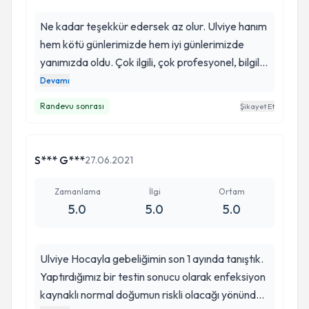
Ne kadar teşekkür edersek az olur. Ulviye hanım
hem kötü günlerimizde hem iyi günlerimizde
yanımızda oldu. Çok ilgili, çok profesyonel, bilgili
biri. Tesadüften tanıştık, ama iyi ki öyle oldu. Tüm
Devamı
sorularımı cevapladı, korkularımı yenmeye
Randevu sonrası
Şikayet Et
yardımcı oldu, 7/24 iletişimde kaldı. Sonunda
kucağımıza bebişimizi sağlıkla aldık. Çok
teşekkür ederiz, hocam! Herkese tavsiye ederim
S*** G***
27.06.2021
🙏🏼
Zamanlama
İlgi
Ortam
5.0
5.0
5.0
Ulviye Hocayla gebeliğimin son 1 ayında tanıştık.
Yaptırdığımız bir testin sonucu olarak enfeksiyon
kaynaklı normal doğumun riskli olacağı yönünde