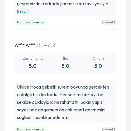
çevremizdeki arkadaşlarımızın da tavsiyesiyle
Ulviye Hoca ile tanışma fırsatımız oldu. Ulviye
Devamı
Hocayla ilk tanıştığımızda ki sıcaklığı ve güler
Randevu sonrası
Şikayet Et
yüzlülüğü beni çok memnun etti ve kendimi
güvende hissetmemi sağladı. Düşük tehlikesiyle
ve umutsuz bir halde yanına gittiğimiz Ulviye
A*** A***
03.04.2021
Hocamız bizi çok rahatlattı. Kendisine ne zaman
ihtiyacımız olsa telefonlarımıza cevap verdi.
Zamanlama
İlgi
Ortam
Diğer doktorlar gibi saatler sonra değil çok hızlı
5.0
5.0
5.0
bir şekilde geri dönüş sağladı. Doğumum
sırasında hep yanımda beni motive etti. Sağlıklı
Ulviye Hoca gebelik sürem boyunca gercekten
bir şekilde bebeğimizi kucağımıza aldık. İlki
cok ilgili bir doktordu. Her sorumu detayli bir
varsınız Ulviye Hocam. İlki sizinle karşılaşmışız.
sekilde aciklayip icimi rahatlatti. Sakin yapisi
Çok teşekkür ederim. Ulviye Hocamız gibi
sayesinde dogumum da cok rahat gecmesini
doktorlarımıza çok ihtiyacımız var.
sagladi. Tesekkur ederim.
Randevu sonrası
Şikayet Et