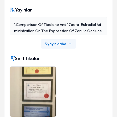
Yayınlar
1.Comparison Of Tibolone And 17beta-Estradiol Ad
Ministration On The Expression Of Zonula Occlude
Ns-1, Occluding, Glial Fibrillary Acidic Protein And C-
Fos Levels In The Brain Cortex And Hippocampus
5 yayın daha
Of Female Rats. Ceylan U., Akhan SE., Bastu E., Gun
Gor-Ug
Sertifikalar