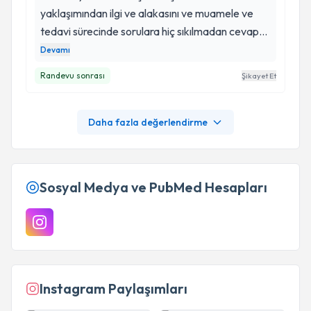
yaklaşımından ilgi ve alakasını ve muamele ve
tedavi sürecinde sorulara hiç sıkılmadan cevap
veren başka bit doktorda görmediğimilgiyi
Devamı
gördüm jinekoloğa gitmekten korkan ben çok
Randevu sonrası
Şikayet Et
rahatlıkla gitmemi sağlayan sucak yaklaşımlı
Gülen yüzlü doktorumu çok sevdim kendisi güzel
olan herşeyi hakkettiğini düşünüyorum
Daha fazla değerlendirme
Sosyal Medya ve PubMed Hesapları
Instagram Paylaşımları