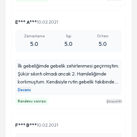
E*** A***
10.02.2021
Zamanlama
İlgi
Ortam
5.0
5.0
5.0
İlk gebeliğimde gebelik zehirlenmesi geçirmiştim.
Şükür sıkıntı olmadı ancak 2. Hamileliğimde
korkmuştum. Kendisiyle rutin gebelik takibinde
tanıştım. Beni zamanında ve yerinde bir kaç
Devamı
yönlendirmesiyle belkide 2. Ye aynı sıkıntıyı
Randevu sonrası
Şikayet Et
yaşamaktan kurtardı. Gereksiz hiç bir tahlil yada
ilaç kullanmadan evhamsız bir hamilelikle kızıma
kavuştum. Kendisine çok çok teşekkür ederim.
F*** B***
10.02.2021