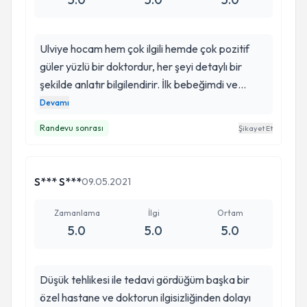
Ulviye hocam hem çok ilgili hemde çok pozitif
güler yüzlü bir doktordur, her şeyi detaylı bir
şekilde anlatır bilgilendirir. İlk bebeğimdi ve
doğumdan çok korkuyordum kendisinin bilgisi ve
Devamı
yönlendirmesi sayesinde çok rahat ve güzel
Randevu sonrası
Şikayet Et
hatırlayacağım bir doğum gerçekleştirdim, bu
süreçte kendisiyle tanıştığım için kendimi çok
şanslı hissediyorum. Eğer bir bebeğim daha
S*** S***
09.05.2021
olursa gözüm kapalı Ulviye hocama giderim.
Zamanlama
İlgi
Ortam
5.0
5.0
5.0
Düşük tehlikesi ile tedavi gördüğüm başka bir
özel hastane ve doktorun ilgisizliğinden dolayı