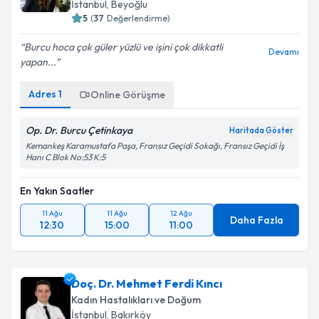
İstanbul
, Beyoğlu
5
(
37
Değerlendirme)
Burcu hoca çok güler yüzlü ve işini çok dikkatli
Devamı
yapan...
Adres
1
Online Görüşme
Op. Dr. Burcu Çetinkaya
Haritada Göster
Kemankeş Karamustafa Paşa, Fransız Geçidi Sokağı, Fransız Geçidi İş
Hanı C Blok No:53 K:5
En Yakın Saatler
11 Ağu
11 Ağu
12 Ağu
Daha Fazla
12:30
15:00
11:00
Doç. Dr. Mehmet Ferdi Kıncı
Kadın Hastalıkları ve Doğum
İstanbul
, Bakırköy