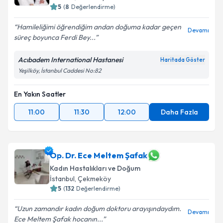
5
(
8
Değerlendirme)
Hamileliğimi öğrendiğim andan doğuma kadar geçen
Devamı
süreç boyunca Ferdi Bey...
Acıbadem International Hastanesi
Haritada Göster
Yeşilköy, İstanbul Caddesi No:82
En Yakın Saatler
11:00
11:30
12:00
Daha Fazla
Op. Dr. Ece Meltem Şafak
Kadın Hastalıkları ve Doğum
İstanbul
, Çekmeköy
5
(
132
Değerlendirme)
Uzun zamandır kadın doğum doktoru arayışındaydım.
Devamı
Ece Meltem Şafak hocanın...