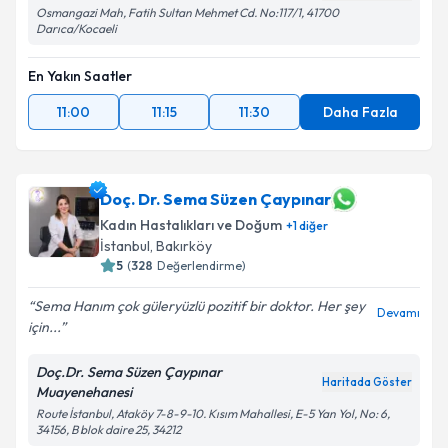
Osmangazi Mah, Fatih Sultan Mehmet Cd. No:117/1, 41700
Darıca/Kocaeli
En Yakın Saatler
11:00
11:15
11:30
Daha Fazla
Doç. Dr. Sema Süzen Çaypınar
Kadın Hastalıkları ve Doğum
+
1
diğer
İstanbul
, Bakırköy
5
(
328
Değerlendirme)
Sema Hanım çok güleryüzlü pozitif bir doktor. Her şey
Devamı
için...
Doç.Dr. Sema Süzen Çaypınar
Haritada Göster
Muayenehanesi
Route İstanbul, Ataköy 7-8-9-10. Kısım Mahallesi, E-5 Yan Yol, No: 6,
34156, B blok daire 25, 34212