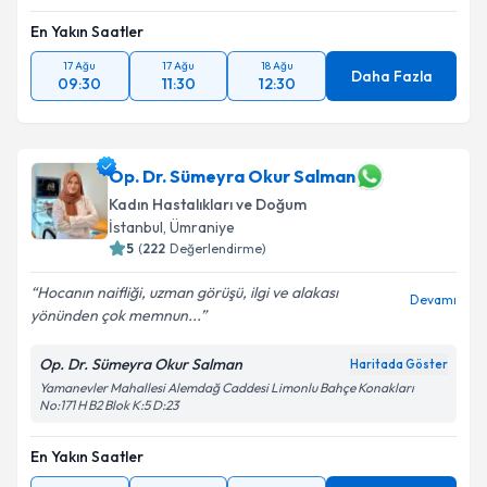
En Yakın Saatler
17 Ağu
17 Ağu
18 Ağu
Daha Fazla
09:30
11:30
12:30
Op. Dr. Sümeyra Okur Salman
Kadın Hastalıkları ve Doğum
İstanbul
, Ümraniye
5
(
222
Değerlendirme)
Hocanın naifliği, uzman görüşü, ilgi ve alakası
Devamı
yönünden çok memnun...
Op. Dr. Sümeyra Okur Salman
Haritada Göster
Yamanevler Mahallesi Alemdağ Caddesi Limonlu Bahçe Konakları
No:171 H B2 Blok K:5 D:23
En Yakın Saatler