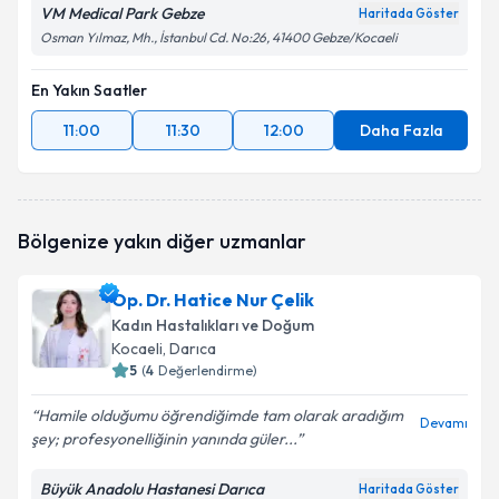
VM Medical Park Gebze
Haritada Göster
Osman Yılmaz, Mh., İstanbul Cd. No:26, 41400 Gebze/Kocaeli
En Yakın Saatler
11:00
11:30
12:00
Daha Fazla
Bölgenize yakın diğer uzmanlar
Op. Dr. Hatice Nur Çelik
Kadın Hastalıkları ve Doğum
Kocaeli
, Darıca
5
(
4
Değerlendirme)
Hamile olduğumu öğrendiğimde tam olarak aradığım
Devamı
şey; profesyonelliğinin yanında güler...
Büyük Anadolu Hastanesi Darıca
Haritada Göster