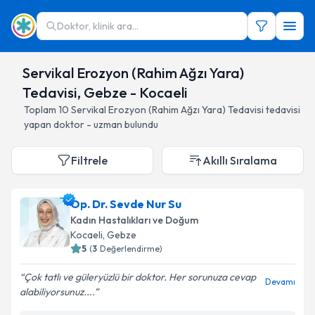
Doktor, klinik ara...
Servikal Erozyon (Rahim Ağzı Yara)
Tedavisi, Gebze - Kocaeli
Toplam
10
Servikal Erozyon (Rahim Ağzı Yara) Tedavisi
tedavisi
yapan doktor - uzman bulundu
Filtrele
Akıllı Sıralama
Op. Dr. Sevde Nur Su
Kadın Hastalıkları ve Doğum
Kocaeli
, Gebze
5
(
3
Değerlendirme)
Çok tatlı ve güleryüzlü bir doktor. Her sorunuza cevap
Devamı
alabiliyorsunuz....