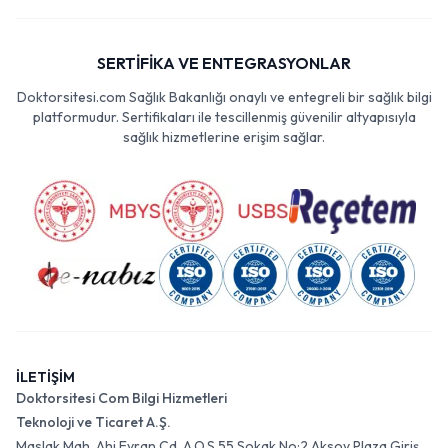
SERTİFİKA VE ENTEGRASYONLAR
Doktorsitesi.com Sağlık Bakanlığı onaylı ve entegreli bir sağlık bilgi
platformudur. Sertifikaları ile tescillenmiş güvenilir altyapısıyla
sağlık hizmetlerine erişim sağlar.
İLETİŞİM
Doktorsitesi Com Bilgi Hizmetleri
Teknoloji ve Ticaret A.Ş.
Maslak Mah. Ahi Evran Cd. A.O.S 55 Sokak No:2 Aksoy Plaza Giriş