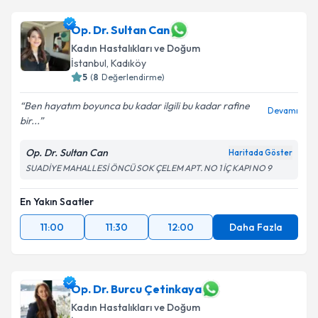
Op. Dr. Sultan Can
Kadın Hastalıkları ve Doğum
İstanbul
, Kadıköy
5
(
8
Değerlendirme)
Ben hayatım boyunca bu kadar ilgili bu kadar rafine
Devamı
bir...
Op. Dr. Sultan Can
Haritada Göster
SUADİYE MAHALLESİ ÖNCÜ SOK ÇELEM APT. NO 1 İÇ KAPI NO 9
En Yakın Saatler
11:00
11:30
12:00
Daha Fazla
Op. Dr. Burcu Çetinkaya
Kadın Hastalıkları ve Doğum