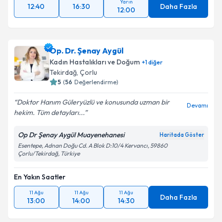
Yarın
12:40
16:30
Daha Fazla
12:00
Op. Dr. Şenay Aygül
Kadın Hastalıkları ve Doğum
+
1
diğer
Tekirdağ
, Çorlu
5
(
56
Değerlendirme)
Doktor Hanım Güleryüzlü ve konusunda uzman bir
Devamı
hekim. Tüm detayları...
Op Dr Şenay Aygül Muayenehanesi
Haritada Göster
Esentepe, Adnan Doğu Cd. A Blok D:10/4 Kervancı, 59860
Çorlu/Tekirdağ, Türkiye
En Yakın Saatler
11 Ağu
11 Ağu
11 Ağu
Daha Fazla
13:00
14:00
14:30