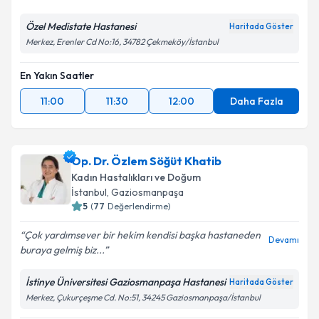
Özel Medistate Hastanesi
Haritada Göster
Merkez, Erenler Cd No:16, 34782 Çekmeköy/İstanbul
En Yakın Saatler
11:00
11:30
12:00
Daha Fazla
Op. Dr. Özlem Söğüt Khatib
Kadın Hastalıkları ve Doğum
İstanbul
, Gaziosmanpaşa
5
(
77
Değerlendirme)
Çok yardımsever bir hekim kendisi başka hastaneden
Devamı
buraya gelmiş biz...
İstinye Üniversitesi Gaziosmanpaşa Hastanesi
Haritada Göster
Merkez, Çukurçeşme Cd. No:51, 34245 Gaziosmanpaşa/İstanbul