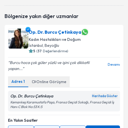
Op. Dr. Elif Erol
için randevu takvimi talebi oluşturun.
Bölgenize yakın diğer uzmanlar
Size bu uzmandan randevu almanız için bir takvim
hazırlandığında e-posta ile bilgilendireceğiz.
Op. Dr. Burcu Çetinkaya
E-posta Adresiniz
Kadın Hastalıkları ve Doğum
İstanbul
, Beyoğlu
5
(
37
Değerlendirme)
Kişisel verilerimin işlenmesine ilişkin
Aydınlatma
Burcu hoca çok güler yüzlü ve işini çok dikkatli
Devamı
Metni
'ni okudum ve kişisel verilerimin belirtilen
yapan...
kapsamda işlenmesini kabul ediyorum.
Adres
1
Online Görüşme
Takvim Talebini Gönder
Op. Dr. Burcu Çetinkaya
Haritada Göster
Kemankeş Karamustafa Paşa, Fransız Geçidi Sokağı, Fransız Geçidi İş
Hanı C Blok No:53 K:5
En Yakın Saatler