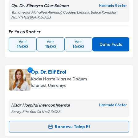
Op. Dr. Sümeyra Okur Salman
Haritada Göster
Yamanevler Mahallesi Alemdağ Caddesi Limonlu Bahçe Konakları
No:171 H B2 Blok K:5 D:23
En Yakın Saatler
Yarın
Yarın
Yarın
Daha Fazla
14:00
15:00
16:00
Op. Dr. Elif Erol
Kadın Hastalıkları ve Doğum
İstanbul
, Ümraniye
Hisar Hospital Intercontinental
Haritada Göster
Saray, Site Yolu Cd No:7, 34768
Randevu Talep Et
Randevu Takvimi Talebi