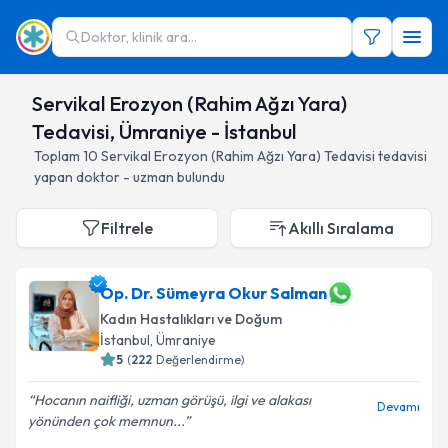
Doktor, klinik ara...
Servikal Erozyon (Rahim Ağzı Yara)
Tedavisi, Ümraniye - İstanbul
Toplam
10
Servikal Erozyon (Rahim Ağzı Yara) Tedavisi
tedavisi
yapan doktor - uzman bulundu
Filtrele
Akıllı Sıralama
Op. Dr. Sümeyra Okur Salman
Kadın Hastalıkları ve Doğum
İstanbul
, Ümraniye
5
(
222
Değerlendirme)
Hocanın naifliği, uzman görüşü, ilgi ve alakası
Devamı
yönünden çok memnun...