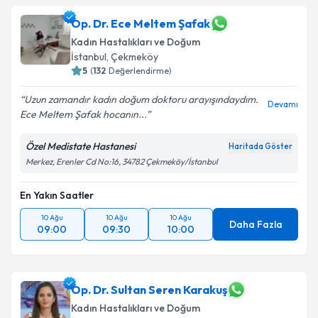
Op. Dr. Ece Meltem Şafak
Kadın Hastalıkları ve Doğum
İstanbul
, Çekmeköy
5
(
132
Değerlendirme)
Uzun zamandır kadın doğum doktoru arayışındaydım.
Devamı
Ece Meltem Şafak hocanın...
Özel Medistate Hastanesi
Haritada Göster
Merkez, Erenler Cd No:16, 34782 Çekmeköy/İstanbul
En Yakın Saatler
10 Ağu
10 Ağu
10 Ağu
Daha Fazla
09:00
09:30
10:00
Op. Dr. Sultan Seren Karakuş
Kadın Hastalıkları ve Doğum