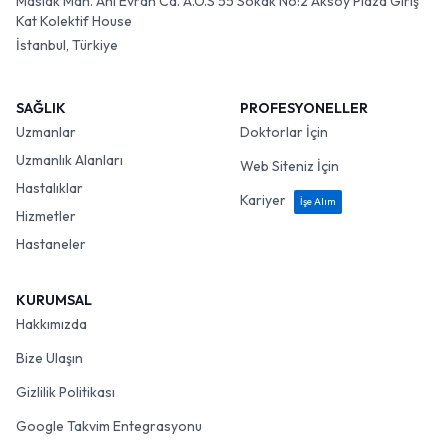
Maslak Mah. Ahi Evran Cd. A.O.S 55 Sokak No:2 Aksoy Plaza Giriş
Kat Kolektif House
İstanbul, Türkiye
SAĞLIK
PROFESYONELLER
Uzmanlar
Doktorlar İçin
Uzmanlık Alanları
Web Siteniz İçin
Hastalıklar
Kariyer
İşe Alım
Hizmetler
Hastaneler
KURUMSAL
Hakkımızda
Bize Ulaşın
Gizlilik Politikası
Google Takvim Entegrasyonu