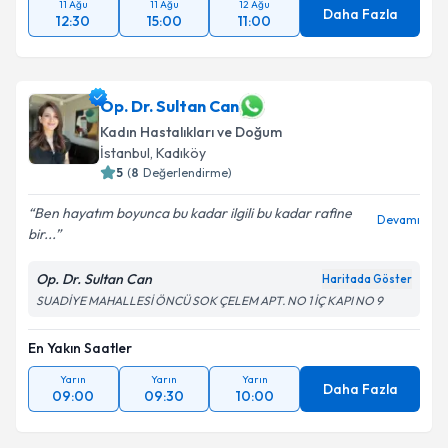
11 Ağu
11 Ağu
12 Ağu
Daha Fazla
12:30
15:00
11:00
Op. Dr. Sultan Can
Kadın Hastalıkları ve Doğum
İstanbul
, Kadıköy
5
(
8
Değerlendirme)
Ben hayatım boyunca bu kadar ilgili bu kadar rafine
Devamı
bir...
Op. Dr. Sultan Can
Haritada Göster
SUADİYE MAHALLESİ ÖNCÜ SOK ÇELEM APT. NO 1 İÇ KAPI NO 9
En Yakın Saatler
Yarın
Yarın
Yarın
Daha Fazla
09:00
09:30
10:00