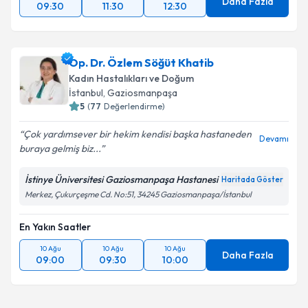
Daha Fazla
09:30
11:30
12:30
Op. Dr. Özlem Söğüt Khatib
Kadın Hastalıkları ve Doğum
İstanbul
, Gaziosmanpaşa
5
(
77
Değerlendirme)
Çok yardımsever bir hekim kendisi başka hastaneden
Devamı
buraya gelmiş biz...
İstinye Üniversitesi Gaziosmanpaşa Hastanesi
Haritada Göster
Merkez, Çukurçeşme Cd. No:51, 34245 Gaziosmanpaşa/İstanbul
En Yakın Saatler
10 Ağu
10 Ağu
10 Ağu
Daha Fazla
09:00
09:30
10:00