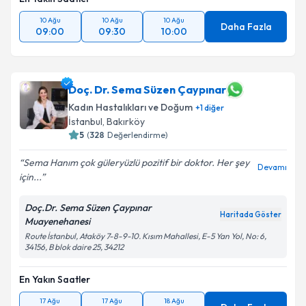
10 Ağu
10 Ağu
10 Ağu
Daha Fazla
09:00
09:30
10:00
Doç. Dr. Sema Süzen Çaypınar
Kadın Hastalıkları ve Doğum
+
1
diğer
İstanbul
, Bakırköy
5
(
328
Değerlendirme)
Sema Hanım çok güleryüzlü pozitif bir doktor. Her şey
Devamı
için...
Doç.Dr. Sema Süzen Çaypınar
Haritada Göster
Muayenehanesi
Route İstanbul, Ataköy 7-8-9-10. Kısım Mahallesi, E-5 Yan Yol, No: 6,
34156, B blok daire 25, 34212
En Yakın Saatler
17 Ağu
17 Ağu
18 Ağu