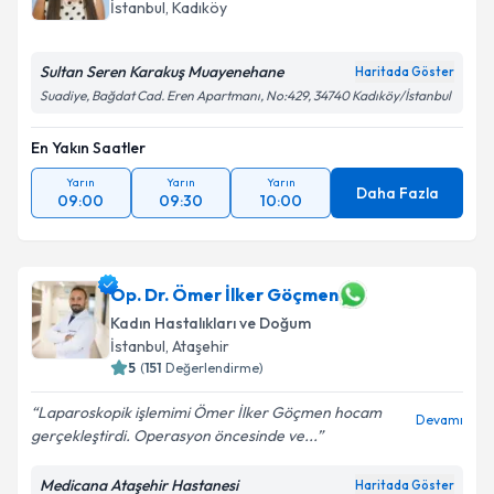
İstanbul
, Kadıköy
Sultan Seren Karakuş Muayenehane
Haritada Göster
Suadiye, Bağdat Cad. Eren Apartmanı, No:429, 34740 Kadıköy/İstanbul
En Yakın Saatler
Yarın
Yarın
Yarın
Daha Fazla
09:00
09:30
10:00
Op. Dr. Ömer İlker Göçmen
Kadın Hastalıkları ve Doğum
İstanbul
, Ataşehir
5
(
151
Değerlendirme)
Laparoskopik işlemimi Ömer İlker Göçmen hocam
Devamı
gerçekleştirdi. Operasyon öncesinde ve...
Medicana Ataşehir Hastanesi
Haritada Göster