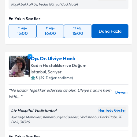
Küçükbakkalköy, Vedat Günyol Cad.No 24
En Yakın Saatler
11 Ağu
11 Ağu
12 Ağu
Daha Fazla
15:00
16:00
15:00
Op. Dr. Ulviye Hanlı
Kadın Hastalıkları ve Doğum
İstanbul
, Sarıyer
5
(
29
Değerlendirme)
Ne kadar teşekkür edersek az olur. Ulviye hanım hem
Devamı
kötü...
Liv Hospital Vadistanbul
Haritada Göster
Ayazağa Mahallesi, Kemerburgaz Caddesi, Vadistanbul Park Etabı, 7F
Blok, 34396
En Yakın Saatler