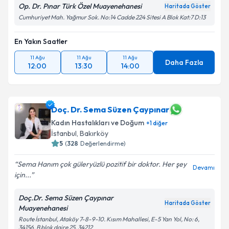
Op. Dr. Pınar Türk Özel Muayenehanesi
Haritada Göster
Cumhuriyet Mah. Yağmur Sok. No:14 Cadde 224 Sitesi A Blok Kat:7 D:13
En Yakın Saatler
11 Ağu
11 Ağu
11 Ağu
Daha Fazla
12:00
13:30
14:00
Doç. Dr. Sema Süzen Çaypınar
Kadın Hastalıkları ve Doğum
+
1
diğer
İstanbul
,
Bakırköy
5
(
328
Değerlendirme)
Sema Hanım çok güleryüzlü pozitif bir doktor. Her şey
Devamı
için...
Doç.Dr. Sema Süzen Çaypınar
Haritada Göster
Muayenehanesi
Route İstanbul, Ataköy 7-8-9-10. Kısım Mahallesi, E-5 Yan Yol, No: 6,
34156, B blok daire 25, 34212