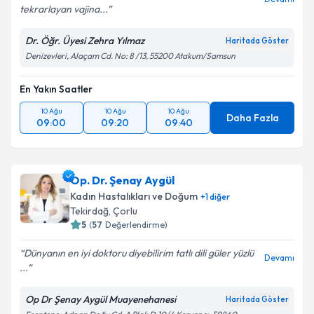
tekrarlayan vajina...
Dr. Öğr. Üyesi Zehra Yılmaz
Haritada Göster
Denizevleri, Alaçam Cd. No: 8 /13, 55200 Atakum/Samsun
En Yakın Saatler
10 Ağu
10 Ağu
10 Ağu
Daha Fazla
09:00
09:20
09:40
Op. Dr. Şenay Aygül
Kadın Hastalıkları ve Doğum
+
1
diğer
Tekirdağ
,
Çorlu
5
(
57
Değerlendirme)
Dünyanın en iyi doktoru diyebilirim tatlı dili güler yüzlü
Devamı
...
Op Dr Şenay Aygül Muayenehanesi
Haritada Göster