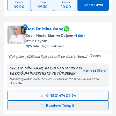
10 Ağu
10 Ağu
10 Ağu
Daha Fazla
09:00
09:30
10:00
Doç. Dr. Mine Genç
Kadın Hastalıkları ve Doğum
+
1
diğer
İzmir
,
Bayraklı
5
(
647
Değerlendirme)
Devamı
Çok güler yüZlü çok ilgili çok tatlı bir doktor ben...
Doç. DR. MİNE GENÇ KADIN HASTALIKLARI
Haritada Göster
VE DOĞUM İNFERTİLİTE VE TÜP BEBEK
Mansuroğlu Mah.1593/1 Sok. No:2 Lider Centrio Binası A Blok Kat:8
Daire:84
0 (850) 474 06 94
Randevu Takvimi Talebi
Randevu Talep Et
Doç. Dr. Mine Genç
için randevu takvimi talebi