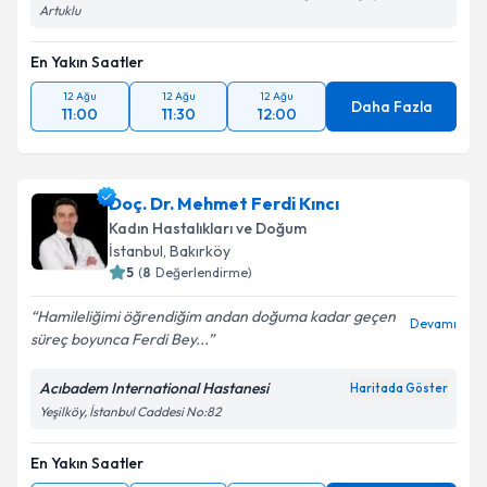
Artuklu
En Yakın Saatler
12 Ağu
12 Ağu
12 Ağu
Daha Fazla
11:00
11:30
12:00
Doç. Dr. Mehmet Ferdi Kıncı
Kadın Hastalıkları ve Doğum
İstanbul
,
Bakırköy
5
(
8
Değerlendirme)
Hamileliğimi öğrendiğim andan doğuma kadar geçen
Devamı
süreç boyunca Ferdi Bey...
Acıbadem International Hastanesi
Haritada Göster
Yeşilköy, İstanbul Caddesi No:82
En Yakın Saatler