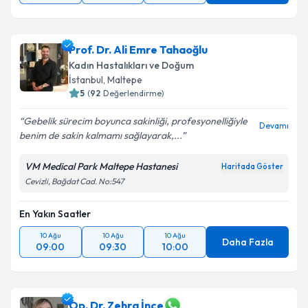
Prof. Dr. Ali Emre Tahaoğlu
Kadın Hastalıkları ve Doğum
İstanbul
,
Maltepe
5
(
92
Değerlendirme)
Gebelik sürecim boyunca sakinliği, profesyonelliğiyle
Devamı
benim de sakin kalmamı sağlayarak,...
VM Medical Park Maltepe Hastanesi
Haritada Göster
Cevizli, Bağdat Cad. No:547
En Yakın Saatler
10 Ağu
10 Ağu
10 Ağu
Daha Fazla
09:00
09:30
10:00
Op. Dr. Zehra İnce