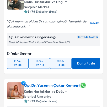
Kadın Hastalıkları ve Doğum
Nevşehir
,
Merkez
5
(
76
Değerlendirme)
Çok memnun oldum Dr ramazan güngör Nevşehir de
Devamı
alanında çok...
Op. Dr. Ramazan Güngör Kliniği
Haritada Göster
Emek Mahallesi Emlak Konut Küme Evleri No:4/D
En Yakın Saatler
10 Ağu
10 Ağu
10 Ağu
Daha Fazla
09:00
09:30
10:00
Op. Dr. Yasemin Çakar Kement
Kadın Hastalıkları ve Doğum
İstanbul
,
Ümraniye
5
(
79
Değerlendirme)