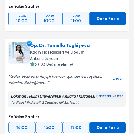
En Yakın Saatler
10 Ağu
10 Ağu
10 Ağu
Daha Fazla
10:00
10:20
11:00
Op. Dr. Tamella Taghiyeva
Kadın Hastalıkları ve Doğum
Ankara
,
Sincan
5
(
103
Değerlendirme)
Güler yüzü ve anlayışlı tavırları için ayrıca teşekkür
Devamı
ederim. Bebeğimin...
Lokman Hekim Üniversitesi Ankara Hastanesi
Haritada Göster
Andiçen Mh, Polatlı 2 Caddesi, İdil Sk. No:44
En Yakın Saatler
16:00
16:30
17:00
Daha Fazla