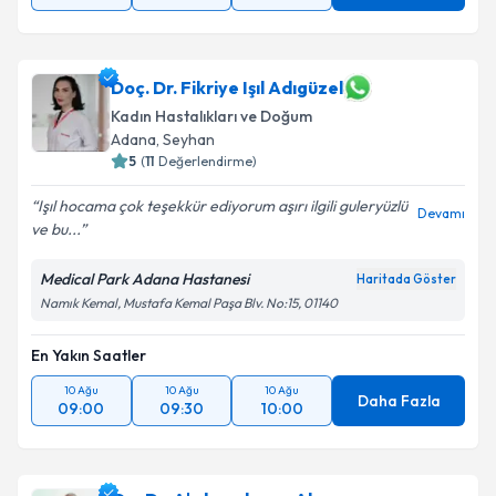
Doç. Dr. Fikriye Işıl Adıgüzel
Kadın Hastalıkları ve Doğum
Adana
,
Seyhan
5
(
11
Değerlendirme)
Işıl hocama çok teşekkür ediyorum aşırı ilgili guleryüzlü
Devamı
ve bu...
Medical Park Adana Hastanesi
Haritada Göster
Namık Kemal, Mustafa Kemal Paşa Blv. No:15, 01140
En Yakın Saatler
10 Ağu
10 Ağu
10 Ağu
Daha Fazla
09:00
09:30
10:00