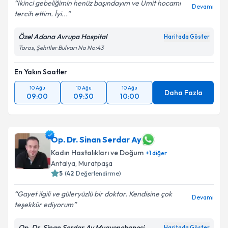
İkinci gebeliğimin henüz başındayım ve Ümit hocamı
Devamı
tercih ettim. İyi...
Özel Adana Avrupa Hospital
Haritada Göster
Toros, Şehitler Bulvarı No No:43
En Yakın Saatler
10 Ağu
10 Ağu
10 Ağu
Daha Fazla
09:00
09:30
10:00
Op. Dr. Sinan Serdar Ay
Kadın Hastalıkları ve Doğum
+
1
diğer
Antalya
,
Muratpaşa
5
(
42
Değerlendirme)
Gayet ilgili ve güleryüzlü bir doktor. Kendisine çok
Devamı
teşekkür ediyorum
Op. Dr. Sinan Serdar Ay Muayenehanesi
Haritada Göster