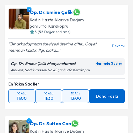
Op. Dr. Emine Çelik
Kadın Hastalıkları ve Doğum
Şanlıurfa
,
Karaköprü
5
(
52
Değerlendirme)
Bir arkadaşımızın tavsiyesi üzerine gittik. Gayet
Devamı
memnun kaldık. İlgi, alaka...
Op. Dr. Emine Çelik Muayenehanesi
Haritada Göster
Atakent, Narlık caddesi No 42 Şanlıurfa Karaköprü
En Yakın Saatler
10 Ağu
10 Ağu
10 Ağu
Daha Fazla
11:00
11:30
13:00
Op. Dr. Sultan Can
Kadın Hastalıkları ve Doğum