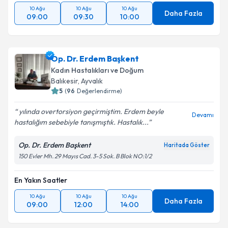
10 Ağu
10 Ağu
10 Ağu
Daha Fazla
09:00
09:30
10:00
Op. Dr. Erdem Başkent
Kadın Hastalıkları ve Doğum
Balıkesir
,
Ayvalık
5
(
96
Değerlendirme)
yılında overtorsiyon geçirmiştim. Erdem beyle
Devamı
hastalığım sebebiyle tanışmıştık. Hastalık...
Op. Dr. Erdem Başkent
Haritada Göster
150 Evler Mh. 29 Mayıs Cad. 3-5 Sok. B Blok NO:1/2
En Yakın Saatler
10 Ağu
10 Ağu
10 Ağu
Daha Fazla
09:00
12:00
14:00