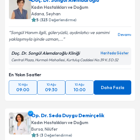
Doç. Dr. Songül Alemdaroğlu
Kadın Hastalıkları ve Doğum
Adana
,
Seyhan
5
(
323
Değerlendirme)
Songül Hanım ilgili, güleryüzlü, aydınlatıcı ve samimi
Devamı
yaklaşımıyla işinde uzman,...
Doç. Dr. Songül Alemdaroğlu Kliniği
Haritada Göster
Central Plaza, Hurmalı Mahallesi, Kurtuluş Caddesi No:39 K:3 D:32
En Yakın Saatler
10 Ağu
10 Ağu
10 Ağu
Daha Fazla
09:00
09:30
10:00
Op. Dr. Seda Duygu Demirçelik
Kadın Hastalıkları ve Doğum
Bursa
,
Nilüfer
5
(
3
Değerlendirme)