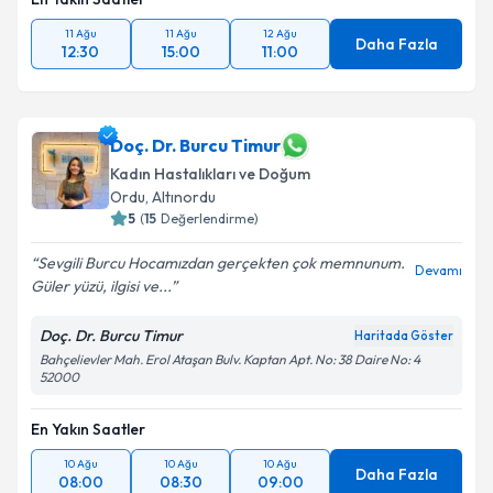
11 Ağu
11 Ağu
12 Ağu
Daha Fazla
12:30
15:00
11:00
Doç. Dr. Burcu Timur
Kadın Hastalıkları ve Doğum
Ordu
,
Altınordu
5
(
15
Değerlendirme)
Sevgili Burcu Hocamızdan gerçekten çok memnunum.
Devamı
Güler yüzü, ilgisi ve...
Doç. Dr. Burcu Timur
Haritada Göster
Bahçelievler Mah. Erol Ataşan Bulv. Kaptan Apt. No: 38 Daire No: 4
52000
En Yakın Saatler
10 Ağu
10 Ağu
10 Ağu
Daha Fazla
08:00
08:30
09:00