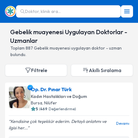
Doktor, klinik ara...
Gebelik muayenesi Uygulayan Doktorlar -
Uzmanlar
Toplam
887
Gebelik muayenesi
uygulayan doktor - uzman
bulundu.
Filtrele
Akıllı Sıralama
Op. Dr. Pınar Türk
Kadın Hastalıkları ve Doğum
Bursa
,
Nilüfer
5
(
469
Değerlendirme)
Kendisine çok teşekkür ederim. Detaylı anlatımı ve
Devamı
ilgisi her...