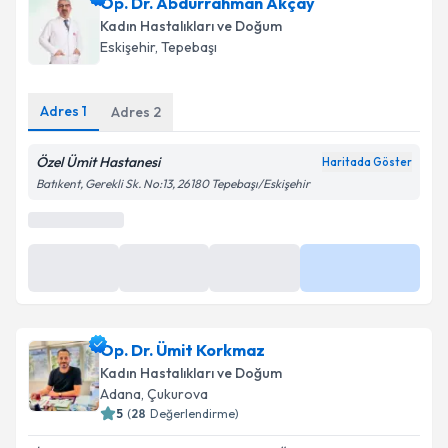
Op. Dr. Abdurrahman Akçay
Kadın Hastalıkları ve Doğum
Eskişehir
,
Tepebaşı
Adres
1
Adres
2
Özel Ümit Hastanesi
Haritada Göster
Batıkent, Gerekli Sk. No:13, 26180 Tepebaşı/Eskişehir
Op. Dr. Ümit Korkmaz
Kadın Hastalıkları ve Doğum
Adana
,
Çukurova
5
(
28
Değerlendirme)