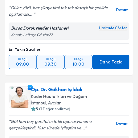
Güler yüzü, her şikayetimi tek tek detaylı bir şekilde
Devamı
açıklaması,...
Bursa Doruk Nilüfer Hastanesi
Haritada Göster
Konak, Lefkoşe Cd. No:22
En Yakın Saatler
10 Ağu
10 Ağu
10 Ağu
Daha Fazla
09:00
09:30
10:00
Op. Dr. Gökhan Işıldak
Kadın Hastalıkları ve Doğum
İstanbul
,
Avcılar
5
(
1
Değerlendirme)
Gökhan bey genital estetik operasyonumu
Devamı
gerçekleştirdi. Kısa sürede iyileştim ve...