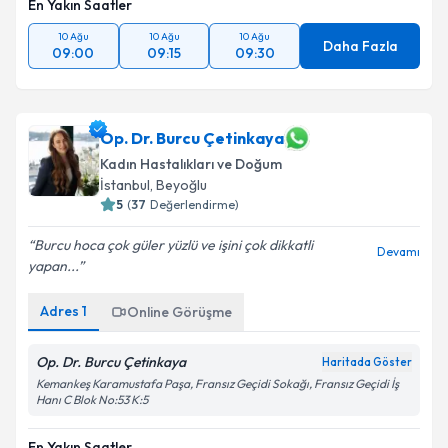
En Yakın Saatler
10 Ağu
10 Ağu
10 Ağu
Daha Fazla
09:00
09:15
09:30
Op. Dr. Burcu Çetinkaya
Kadın Hastalıkları ve Doğum
İstanbul
,
Beyoğlu
5
(
37
Değerlendirme)
Burcu hoca çok güler yüzlü ve işini çok dikkatli
Devamı
yapan...
Adres
1
Online Görüşme
Op. Dr. Burcu Çetinkaya
Haritada Göster
Kemankeş Karamustafa Paşa, Fransız Geçidi Sokağı, Fransız Geçidi İş
Hanı C Blok No:53 K:5
En Yakın Saatler