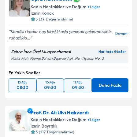
Kadın Hastalıkları ve Doğum
+
1
diğer
İzmir
,
Konak
5
(
37
Değerlendirme)
Kendisi i kadar hoş birisi ki asla yanında çekinmezsiniz
Devamı
rahatlıkla...
Zehra İnce Özel Muayenehanesi
Haritada Göster
Kültür Mah. Plevne Bulvarı Beşerler Apt . No : 1 İç kapı No : 3
En Yakın Saatler
10 Ağu
10 Ağu
11 Ağu
Daha Fazla
08:30
09:30
09:30
Prof. Dr. Ali Ulvi Hakverdi
Kadın Hastalıkları ve Doğum
+
1
diğer
İzmir
,
Bayraklı
5
(
217
Değerlendirme)