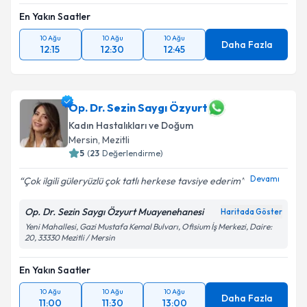
En Yakın Saatler
10 Ağu
10 Ağu
10 Ağu
Daha Fazla
12:15
12:30
12:45
Op. Dr. Sezin Saygı Özyurt
Kadın Hastalıkları ve Doğum
Mersin
,
Mezitli
5
(
23
Değerlendirme)
Devamı
Çok ilgili güleryüzlü çok tatlı herkese tavsiye ederim
Op. Dr. Sezin Saygı Özyurt Muayenehanesi
Haritada Göster
Yeni Mahallesi, Gazi Mustafa Kemal Bulvarı, Ofisium İş Merkezi, Daire:
20, 33330 Mezitli / Mersin
En Yakın Saatler
10 Ağu
10 Ağu
10 Ağu
Daha Fazla
11:00
11:30
13:00