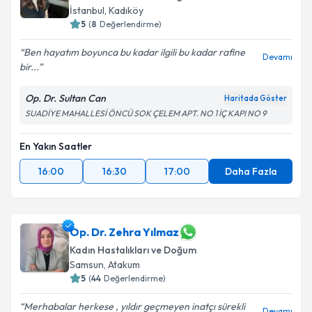
İstanbul
,
Kadıköy
5
(
8
Değerlendirme)
Ben hayatım boyunca bu kadar ilgili bu kadar rafine
Devamı
bir...
Op. Dr. Sultan Can
Haritada Göster
SUADİYE MAHALLESİ ÖNCÜ SOK ÇELEM APT. NO 1 İÇ KAPI NO 9
En Yakın Saatler
16:00
16:30
17:00
Daha Fazla
Op. Dr. Zehra Yılmaz
Kadın Hastalıkları ve Doğum
Samsun
,
Atakum
5
(
44
Değerlendirme)
Merhabalar herkese , yıldır geçmeyen inatçı sürekli
Devamı