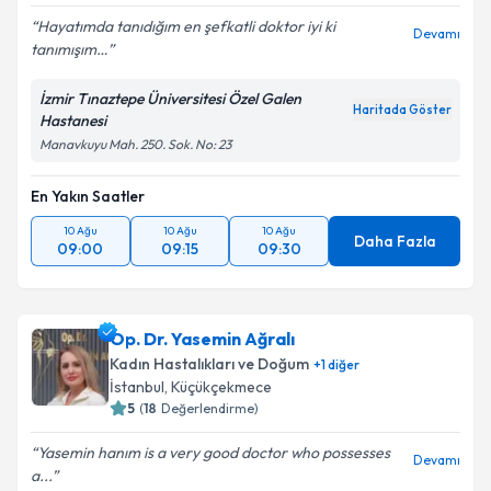
Hayatımda tanıdığım en şefkatli doktor iyi ki
Devamı
tanımışım…
İzmir Tınaztepe Üniversitesi Özel Galen
Haritada Göster
Hastanesi
Manavkuyu Mah. 250. Sok. No: 23
En Yakın Saatler
10 Ağu
10 Ağu
10 Ağu
Daha Fazla
09:00
09:15
09:30
Op. Dr. Yasemin Ağralı
Kadın Hastalıkları ve Doğum
+
1
diğer
İstanbul
,
Küçükçekmece
5
(
18
Değerlendirme)
Yasemin hanım is a very good doctor who possesses
Devamı
a...