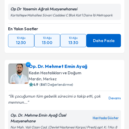
Op Dr Yasemin Ağralı Muayenehanesi
Kartaltepe Mahallesi Süvari Caddesi C Blok Kat 1 Daire 16 Metropark
En Yakın Saatler
10 Ağu
10 Ağu
10 Ağu
Daha Fazla
12:30
13:00
13:30
Op. Dr. Mehmet Emin Ayağ
Kadın Hastalıkları ve Doğum
Mardin
,
Merkez
4.9
(
861
Değerlendirme)
İlk çocuğumun tüm gebelik sürecimi o takip etti, çok
Devamı
memnun...
Op. Dr. Mehme Emin Ayağ Özel
Haritada Göster
Muayenehane
Nur Mah. Vali Ozan Cad. (Devlet Hastanesi Karşısı) Prestij apt. K: 1 No: 8