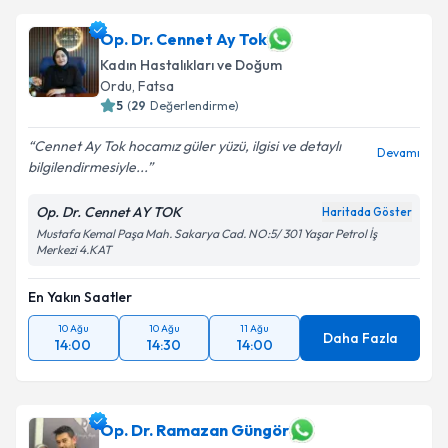
Op. Dr. Cennet Ay Tok
Kadın Hastalıkları ve Doğum
Ordu
,
Fatsa
5
(
29
Değerlendirme)
Cennet Ay Tok hocamız güler yüzü, ilgisi ve detaylı
Devamı
bilgilendirmesiyle...
Op. Dr. Cennet AY TOK
Haritada Göster
Mustafa Kemal Paşa Mah. Sakarya Cad. NO:5/ 301 Yaşar Petrol İş
Merkezi 4.KAT
En Yakın Saatler
10 Ağu
10 Ağu
11 Ağu
Daha Fazla
14:00
14:30
14:00
Op. Dr. Ramazan Güngör