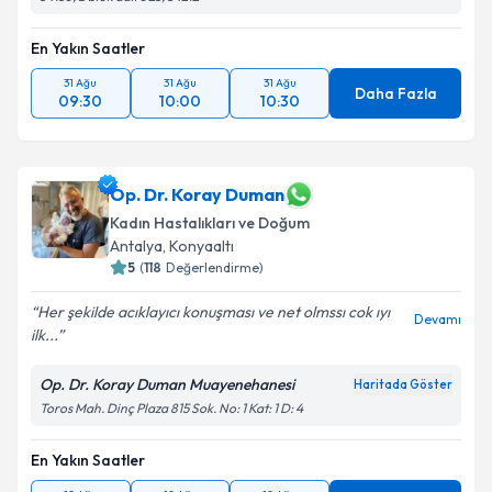
En Yakın Saatler
31 Ağu
31 Ağu
31 Ağu
Daha Fazla
09:30
10:00
10:30
Op. Dr. Koray Duman
Kadın Hastalıkları ve Doğum
Antalya
,
Konyaaltı
5
(
118
Değerlendirme)
Her şekilde acıklayıcı konuşması ve net olmssı cok ıyı
Devamı
ilk...
Op. Dr. Koray Duman Muayenehanesi
Haritada Göster
Toros Mah. Dinç Plaza 815 Sok. No: 1 Kat: 1 D: 4
En Yakın Saatler