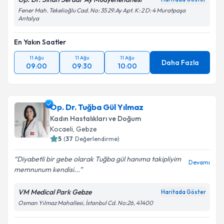
Fener Mah. Tekelioğlu Cad. No: 35 29.Ay Apt. K: 2 D: 4 Muratpaşa
Antalya
En Yakın Saatler
11 Ağu
11 Ağu
11 Ağu
Daha Fazla
09:00
09:30
10:00
Op. Dr. Tuğba Gül Yılmaz
Kadın Hastalıkları ve Doğum
Kocaeli
,
Gebze
5
(
37
Değerlendirme)
Diyabetli bir gebe olarak Tuğba gül hanıma takipliyim
Devamı
memnunum kendisi...
VM Medical Park Gebze
Haritada Göster
Osman Yılmaz Mahallesi, İstanbul Cd. No:26, 41400