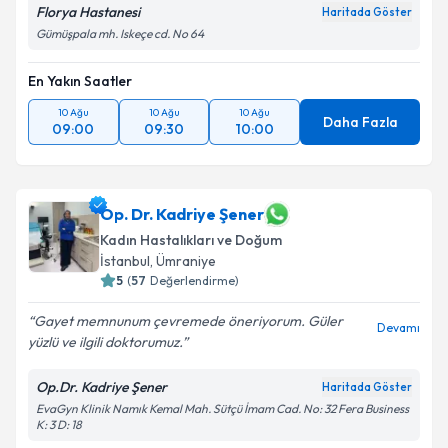
Florya Hastanesi
Haritada Göster
Gümüşpala mh. Iskeçe cd. No 64
En Yakın Saatler
10 Ağu
10 Ağu
10 Ağu
Daha Fazla
09:00
09:30
10:00
Op. Dr. Kadriye Şener
Kadın Hastalıkları ve Doğum
İstanbul
,
Ümraniye
5
(
57
Değerlendirme)
Gayet memnunum çevremede öneriyorum. Güler
Devamı
yüzlü ve ilgili doktorumuz.
Op.Dr. Kadriye Şener
Haritada Göster
EvaGyn Klinik Namık Kemal Mah. Sütçü İmam Cad. No: 32 Fera Business
K: 3 D: 18