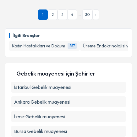
oluşturun. Size bu uzmandan randevu almanız için bir
takvim hazırlandığında e-posta ile bilgilendireceğiz.
1
2
3
4
...
30
›
E-posta Adresiniz
İlgili Branşlar
Kadın Hastalıkları ve Doğum
Üreme Endokrinolojisi ve İnfe
887
Kişisel verilerimin işlenmesine ilişkin
Aydınlatma
Metni
'ni okudum ve kişisel verilerimin belirtilen
kapsamda işlenmesini kabul ediyorum.
Gebelik muayenesi
için Şehirler
Takvim Talebini Gönder
İstanbul
Gebelik muayenesi
Ankara
Gebelik muayenesi
İzmir
Gebelik muayenesi
Bursa
Gebelik muayenesi