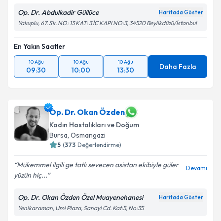
Op. Dr. Abdulkadir Güllüce
Haritada Göster
Yakuplu, 67. Sk. NO: 13 KAT: 3 İC KAPI NO:3, 34520 Beylikdüzü/İstanbul
En Yakın Saatler
10 Ağu
10 Ağu
10 Ağu
Daha Fazla
09:30
10:00
13:30
Op. Dr. Okan Özden
Kadın Hastalıkları ve Doğum
Bursa
,
Osmangazi
5
(
373
Değerlendirme)
Mükemmel ilgili ge tatlı sevecen asistan ekibiyle güler
Devamı
yüzün hiç...
Op. Dr. Okan Özden Özel Muayenehanesi
Haritada Göster
Yenikaraman, Umi Plaza, Sanayi Cd. Kat:5, No:35