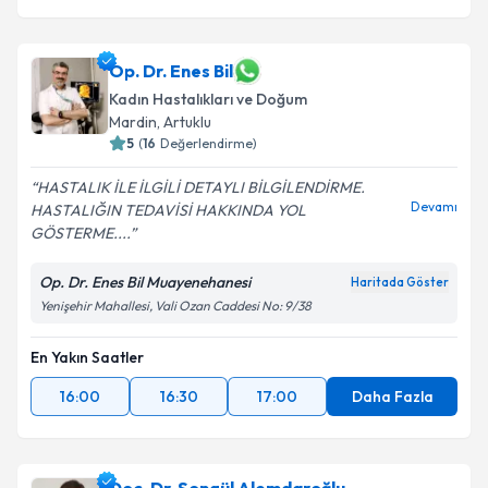
Op. Dr. Enes Bil
Kadın Hastalıkları ve Doğum
Mardin
,
Artuklu
5
(
16
Değerlendirme)
HASTALIK İLE İLGİLİ DETAYLI BİLGİLENDİRME.
Devamı
HASTALIĞIN TEDAVİSİ HAKKINDA YOL
GÖSTERME....
Op. Dr. Enes Bil Muayenehanesi
Haritada Göster
Yenişehir Mahallesi, Vali Ozan Caddesi No: 9/38
En Yakın Saatler
16:00
16:30
17:00
Daha Fazla