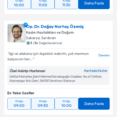
10 Ağu
10 Ağu
10 Ağu
Daha Fazla
10:00
11:00
11:30
Op. Dr. Doğay Nurtaç Özmüş
Kadın Hastalıkları ve Doğum
Sakarya
,
Serdivan
5
(
34
Değerlendirme)
ilgi ve alakanız için teşekkür ederim, çok memnun
Devamı
kalıyorum her...
Özel Adatıp Hastanesi
Haritada Göster
İstiklal Mahallesi Şehit Mehmet Karabaşoğlu Caddesi, No.67, İstiklal,
Kazımpaşa Yolu Üzeri, 54050 Serdivan/Sakarya
En Yakın Saatler
10 Ağu
10 Ağu
10 Ağu
Daha Fazla
09:00
09:30
10:00