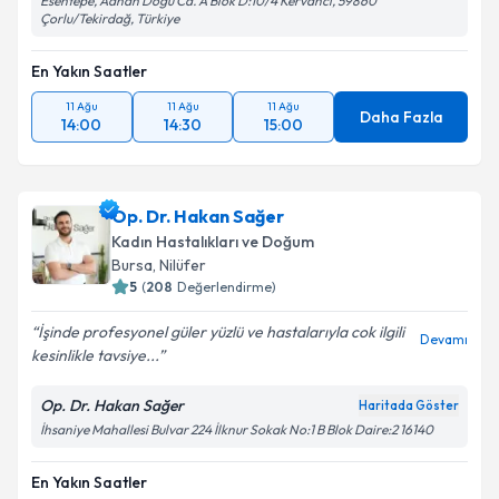
Esentepe, Adnan Doğu Cd. A Blok D:10/4 Kervancı, 59860
Çorlu/Tekirdağ, Türkiye
En Yakın Saatler
11 Ağu
11 Ağu
11 Ağu
Daha Fazla
14:00
14:30
15:00
Op. Dr. Hakan Sağer
Kadın Hastalıkları ve Doğum
Bursa
,
Nilüfer
5
(
208
Değerlendirme)
İşinde profesyonel güler yüzlü ve hastalarıyla cok ilgili
Devamı
kesinlikle tavsiye...
Op. Dr. Hakan Sağer
Haritada Göster
İhsaniye Mahallesi Bulvar 224 İlknur Sokak No:1 B Blok Daire:2 16140
En Yakın Saatler