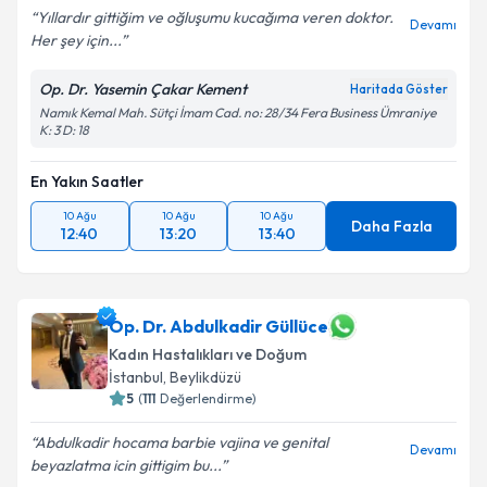
Yıllardır gittiğim ve oğluşumu kucağıma veren doktor.
Devamı
Her şey için...
Op. Dr. Yasemin Çakar Kement
Haritada Göster
Namık Kemal Mah. Sütçi İmam Cad. no: 28/34 Fera Business Ümraniye
K: 3 D: 18
En Yakın Saatler
10 Ağu
10 Ağu
10 Ağu
Daha Fazla
12:40
13:20
13:40
Op. Dr. Abdulkadir Güllüce
Kadın Hastalıkları ve Doğum
İstanbul
,
Beylikdüzü
5
(
111
Değerlendirme)
Abdulkadir hocama barbie vajina ve genital
Devamı
beyazlatma icin gittigim bu...