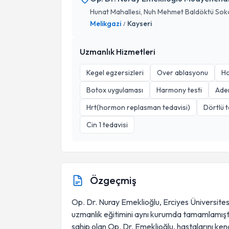
Hunat Mahallesi, Nuh Mehmet Baldöktü Soka
Melikgazi
Kayseri
/
Uzmanlık Hizmetleri
Kegel egzersizleri
Over ablasyonu
Ho
Botox uygulaması
Harmony testi
Aden
Hrt(hormon replasman tedavisi)
Dörtlü 
Cin 1 tedavisi
Özgeçmiş
Op. Dr. Nuray Emeklioğlu, Erciyes Üniversite
uzmanlık eğitimini aynı kurumda tamamlamıştır
sahip olan Op. Dr. Emeklioğlu, hastalarını ken