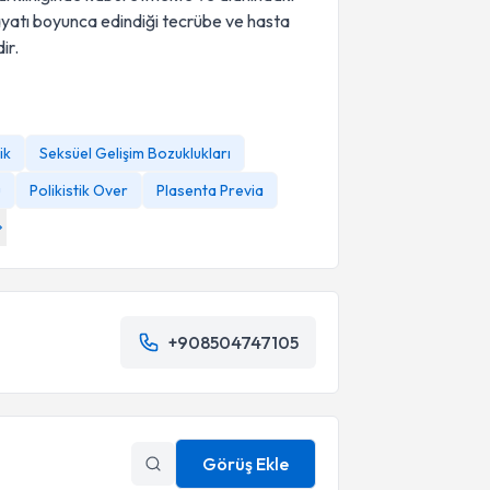
hayatı boyunca edindiği tecrübe ve hasta
ir.
ik
Seksüel Gelişim Bozuklukları
u
Polikistik Over
Plasenta Previa
+908504747105
Görüş Ekle