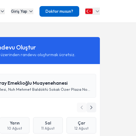
Giriş Yap
Doktor musun?
ndevu Oluştur
 üzerinden randevu oluşturmak ücretsiz.
uray Emeklioğlu Muayenehanesi
Hunat Mahallesi, Nuh Mehmet Baldöktü Sokak Özer Plaza No:3 Kat:6 No:21
Yarın
Sal
Çar
10 Ağust
11 Ağust
12 Ağust