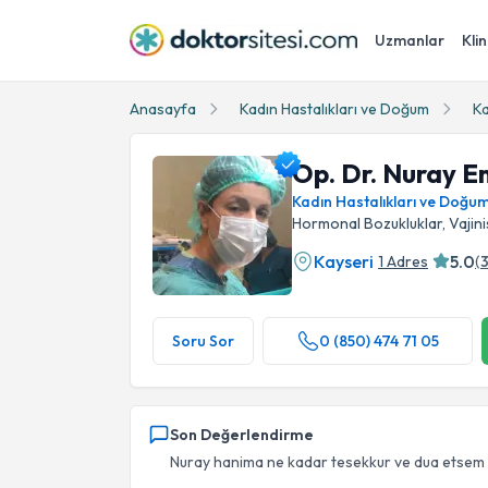
Uzmanlar
Klin
Anasayfa
Kadın Hastalıkları ve Doğum
Ka
Op. Dr. Nuray E
Kadın Hastalıkları ve Doğu
Hormonal Bozukluklar, Vajin
Kayseri
5.0
1 Adres
(
Op. Dr. Nuray Emeklioğlu Profil Fotoğrafı
Soru Sor
0 (850) 474 71 05
Son Değerlendirme
Nuray hanima ne kadar tesekkur ve dua etsem az