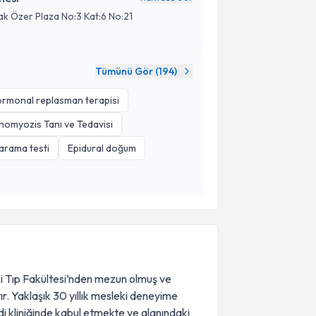
k Özer Plaza No:3 Kat:6 No:21
Tümünü Gör (
194
)
rmonal replasman terapisi
omyozis Tanı ve Tedavisi
tarama testi
Epidural doğum
si Tıp Fakültesi’nden mezun olmuş ve
. Yaklaşık 30 yıllık mesleki deneyime
di kliniğinde kabul etmekte ve alanındaki