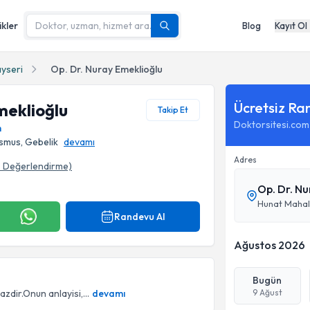
ikler
Blog
Kayıt Ol
yseri
Op. Dr. Nuray Emeklioğlu
Ücretsiz Ra
meklioğlu
Takip Et
Doktorsitesi.com
m
ismus, Gebelik
devamı
Adres
3
Değerlendirme)
Op. Dr. N
Randevu Al
Ağustos 2026
Bugün
dir.Onun anlayisi,...
devamı
9 Ağust