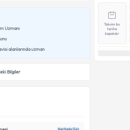
Takvim bu
ğum Uzmanı
tarihe
kapalıdır
unu
visi alanlarında uzman
eki Bilgiler
nesi
Haritada Gör