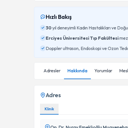
Hızlı Bakış
30
yıl deneyimli Kadın Hastalıkları ve Do
Erciyes Üniversitesi Tıp Fakültesi
mez
Doppler ultrason, Endoskopi ve Ozon Teda
Adresler
Hakkında
Yorumlar
Mesl
Adres
Klinik
Op. Dr. Nuray Emeklioğlu Muayeneha