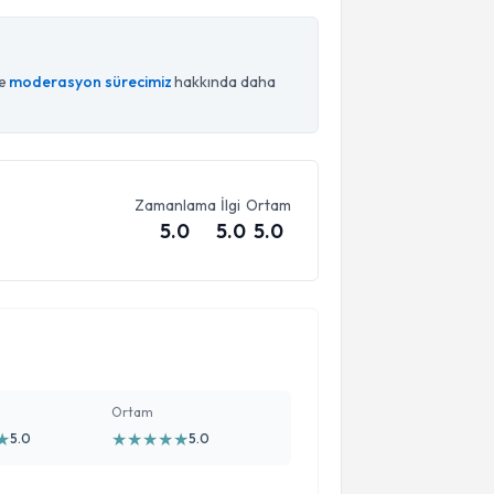
ce
moderasyon sürecimiz
hakkında daha
Zamanlama
İlgi
Ortam
5.0
5.0
5.0
Ortam
★
★
★
★
★
★
5.0
5.0