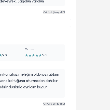
odeyeyrek. Sagolun varolun
Görüşü Şikayet Et
Ortam
★
★
★
★
★
★
5.0
5.0
n kanatsız meleğim oldunuz rabbım
ayene koltuğuna oturmadan dahi bır
ebilir dualarla ayrıldım bugün
lerınıze sonra bize bağışlasın
sız melek doktorum
Görüşü Şikayet Et