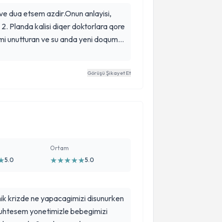
e dua etsem azdir.Onun anlayisi,
n 2. Planda kalisi diqer doktorlara qore
imi unutturan ve su anda yeni doqum
lar disinda bi sorun yasamamami
bi doktor.Benim gibi bircok doktor
Görüşü Şikayet Et
soru isareti olan dusunmeden
r kisacasi mucizenin adi Nuray
Ortam
★
★
★
★
★
★
5.0
5.0
k krizde ne yapacagimizi disunurken
 muhtesem yonetimizle bebegimizi