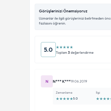
Görüşlerinizi Önemsiyoruz
Uzmanlar ile ilgili görüşlerinizi belirtmeden ön
fazlasını öğrenin.
★
★
★
★
★
5.0
Toplam
3
değerlendirme
N
N*** K***
19.06.2019
Zamanlama
İlgi
★
★
★
★
★
★
★
★
★
5.0