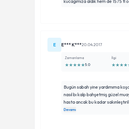
kucagimiza aldik hem de 1575 tl 
E
E*** K***
20.04.2017
Zamanlama
İlgi
★
★
★
★
★
★
★
★
★
5.0
Bugün sabah yine yardımıma koşa
nasıl bı kalp bahşetmiş güzel mu
hasta ancak bu kadar sakınleştıril
odanızdan rabbim sizi önce sevdik
Devamı
ömrünüz uzun olsun benim kanat