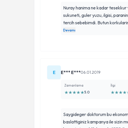
Nuray hanima ne kadar tesekkur v
sukuneti, guler yuzu, ilgisi, parani
tercih sebebimdi. Butun korkular
yapmama raqmen ufak tefek aqri
Devamı
saqlayan isinde qercekten uzman 
deneyip bulamayan yada aklinda 
tavsiyemdir.Ne kadar yazsam azdi
Emeklioqlu.
E
E*** E***
06.01.2019
Zamanlama
İlgi
★
★
★
★
★
★
★
★
★
5.0
Saygideger doktorum bu ekonomi
baslattiginiz kampanya ile sizin